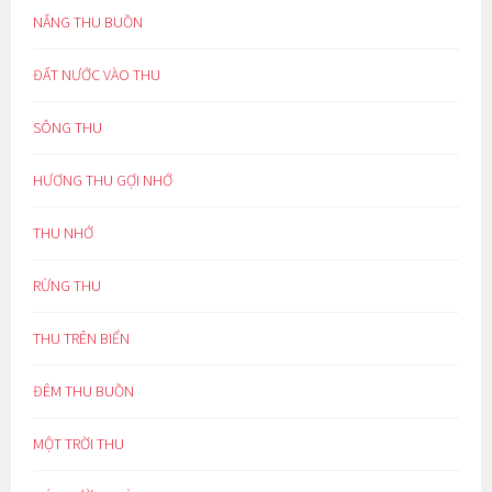
NẮNG THU BUỒN
ĐẤT NƯỚC VÀO THU
SÔNG THU
HƯƠNG THU GỢI NHỚ
THU NHỚ
RỪNG THU
THU TRÊN BIỂN
ĐÊM THU BUỒN
MỘT TRỜI THU