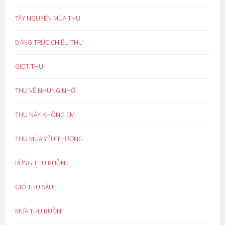
TÂY NGUYÊN MÙA THU
DÁNG TRÚC CHIỀU THU
GIỌT THU
THU VỀ NHUNG NHỚ
THU NÀY KHÔNG EM
THU MÙA YÊU THƯƠNG
RỪNG THU BUỒN
GIÓ THU SẦU
MƯA THU BUỒN