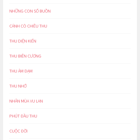
NHỮNG CON SỐ BUỒN
CÁNH CÒ CHIỀU THU
THU DIỆN KIẾN
THU BIÊN CƯƠNG
THU ẢM ĐẠM
THU NHỚ
NHÂN MÙA VU LAN
PHÚT ĐẦU THU
CUỘC ĐỜI