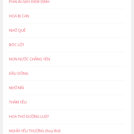
PHẢI IN GIẤY KIỂM ĐỊNH
HOÁ BỊ CAN
NHỚ QUÊ
BÓC LỘT
NON NƯỚC CHẲNG YÊN
ĐẦU ĐÔNG
NHỚ MÃI
THẦM YÊU
HOẠ THƠ ĐƯỜNG LUẬT
NGHĨA YÊU THƯƠNG (hoạ thơ)