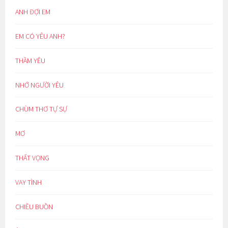
ANH ĐỢI EM
EM CÓ YÊU ANH?
THẦM YÊU
NHỚ NGƯỜI YÊU
CHÙM THƠ TỰ SỰ
MƠ
THẤT VỌNG
VAY TÌNH
CHIỀU BUỒN