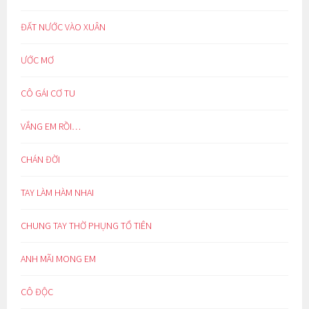
ĐẤT NƯỚC VÀO XUÂN
ƯỚC MƠ
CÔ GÁI CƠ TU
VẮNG EM RỒI…
CHÁN ĐỜI
TAY LÀM HÀM NHAI
CHUNG TAY THỜ PHỤNG TỔ TIÊN
ANH MÃI MONG EM
CÔ ĐỘC