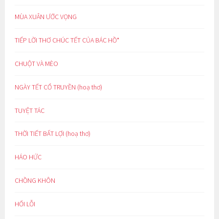
MÙA XUÂN ƯỚC VỌNG
TIẾP LỜI THƠ CHÚC TẾT CỦA BÁC HỒ*
CHUỘT VÀ MÈO
NGÀY TẾT CỔ TRUYỀN (hoạ thơ)
TUYỆT TÁC
THỜI TIẾT BẤT LỢI (hoạ thơ)
HÁO HỨC
CHỒNG KHÔN
HỐI LỖI