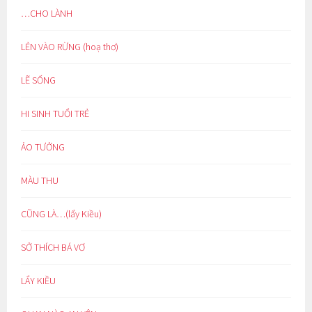
…CHO LÀNH
LẺN VÀO RỪNG (hoạ thơ)
LẼ SỐNG
HI SINH TUỔI TRẺ
ẢO TƯỞNG
MÀU THU
CŨNG LÀ…(lẩy Kiều)
SỞ THÍCH BÁ VƠ
LẨY KIỀU