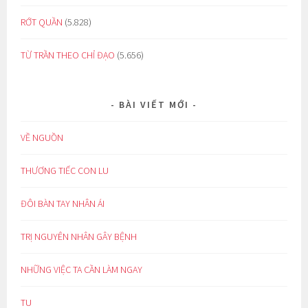
RỚT QUẦN
(5.828)
TỪ TRẦN THEO CHỈ ĐẠO
(5.656)
BÀI VIẾT MỚI
VỀ NGUỒN
THƯƠNG TIẾC CON LU
ĐÔI BÀN TAY NHÂN ÁI
TRỊ NGUYÊN NHÂN GÂY BỆNH
NHỮNG VIỆC TA CẦN LÀM NGAY
TU