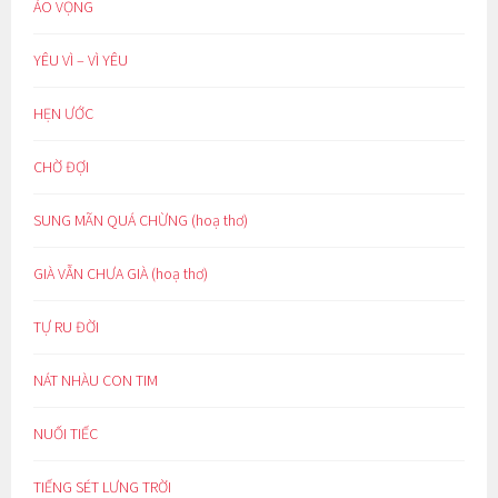
ẢO VỌNG
YÊU VÌ – VÌ YÊU
HẸN ƯỚC
CHỜ ĐỢI
SUNG MÃN QUÁ CHỪNG (hoạ thơ)
GIÀ VẪN CHƯA GIÀ (hoạ thơ)
TỰ RU ĐỜI
NÁT NHÀU CON TIM
NUỐI TIẾC
TIẾNG SÉT LƯNG TRỜI