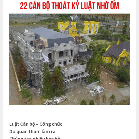
Luật Cán bộ – Công chức
Do quan tham làm ra
Chúng tạo nhiều khe hở