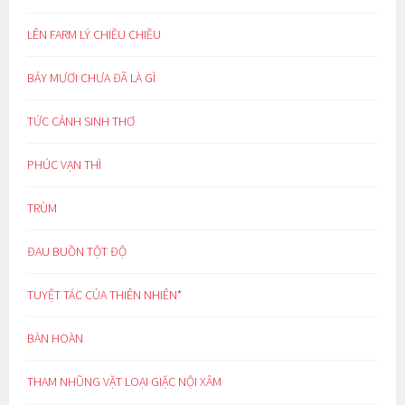
LÊN FARM LÝ CHIỀU CHIỀU
BẢY MƯƠI CHƯA ĐÃ LÀ GÌ
TỨC CẢNH SINH THƠ
PHÚC VẠN THÌ
TRÙM
ĐAU BUỒN TỘT ĐỘ
TUYỆT TÁC CỦA THIÊN NHIÊN*
BÀN HOÀN
THAM NHŨNG VẶT LOẠI GIẶC NỘI XÂM