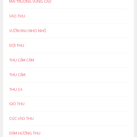
MÁI TRƯỜNG VÙNG CAO
VÀO THU
VƯỜN RAU NHO NHỎ
ĐỢI THU
THU CĂM CĂM
THU CẢM
THU CA
GIÓ THU
CÚC VÀO THU
ĐẬM HƯƠNG THU