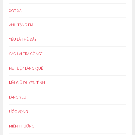
XÓT XA
ANH TẶNG EM
YÊU LÀ THẾ ĐẤY
SAO LẠI TRA CÒNG*
NÉT ĐẸP LÀNG QUÊ
MÃI GIỮ DUYÊN TÌNH
LÀNG YÊU
ƯỚC VỌNG
MIỀN THƯƠNG