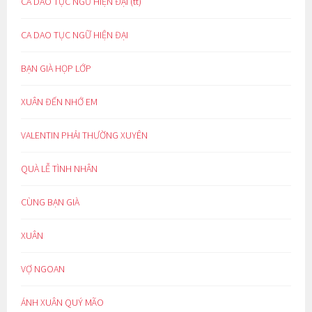
CA DAO TỤC NGỮ HIỆN ĐẠI (tt)
CA DAO TỤC NGỮ HIỆN ĐẠI
BẠN GIÀ HỌP LỚP
XUÂN ĐẾN NHỚ EM
VALENTIN PHẢI THƯỜNG XUYÊN
QUÀ LỄ TÌNH NHÂN
CÙNG BẠN GIÀ
XUÂN
VỢ NGOAN
ÁNH XUÂN QUÝ MÃO