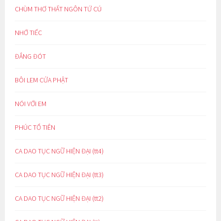
CHÙM THƠ THẤT NGÔN TỨ CÚ
NHỚ TIẾC
ĐẮNG ĐÓT
BÔI LEM CỬA PHẬT
NÓI VỚI EM
PHÚC TỔ TIÊN
CA DAO TỤC NGỮ HIỆN ĐẠI (tt4)
CA DAO TỤC NGỮ HIỆN ĐẠI (tt3)
CA DAO TỤC NGỮ HIỆN ĐẠI (tt2)