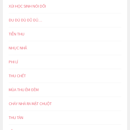
XÚI HỌC SINH NÓI DỐI
ĐU ĐÚ ĐÙ ĐŨ ĐỦ…
TIỄN THU
NHỤC NHÃ
PHI LÍ
THU CHẾT
MÙA THU ÊM ĐỀM
CHÁY NHÀ RA MẶT CHUỘT
THU TÀN