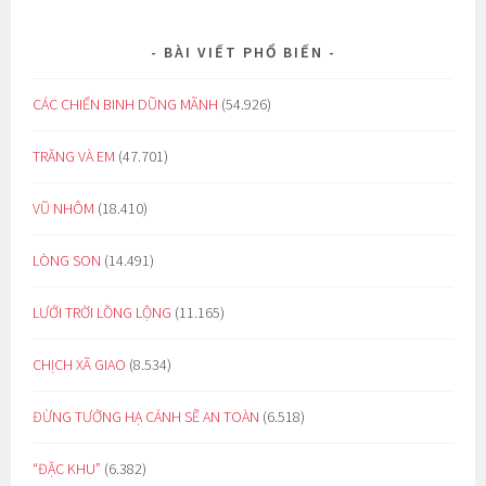
BÀI VIẾT PHỔ BIẾN
CÁC CHIẾN BINH DŨNG MÃNH
(54.926)
TRĂNG VÀ EM
(47.701)
VŨ NHÔM
(18.410)
LÒNG SON
(14.491)
LƯỚI TRỜI LỒNG LỘNG
(11.165)
CHỊCH XÃ GIAO
(8.534)
ĐỪNG TƯỞNG HẠ CÁNH SẼ AN TOÀN
(6.518)
“ĐẶC KHU”
(6.382)