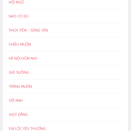
HỘI NGỘ
NÀO CÓ ĐỦ
THỪA TIỀN – SỐNG YÊN
CHIỀU MUỘN
HÀ NỘI HÔM NAY
GIÓ SUÔNG
TRĂNG MUỘN
VỚI ANH
GIỌT ĐẮNG
ĐẠI LỘC YÊU THƯƠNG