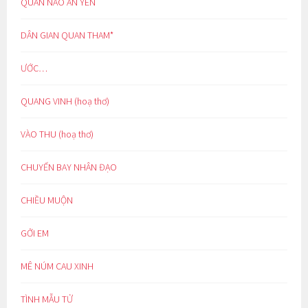
QUAN NÀO AN YÊN
DÂN GIAN QUAN THAM*
ƯỚC…
QUANG VINH (hoạ thơ)
VÀO THU (hoạ thơ)
CHUYẾN BAY NHÂN ĐẠO
CHIỀU MUỘN
GỞI EM
MÊ NÚM CAU XINH
TÌNH MẪU TỬ