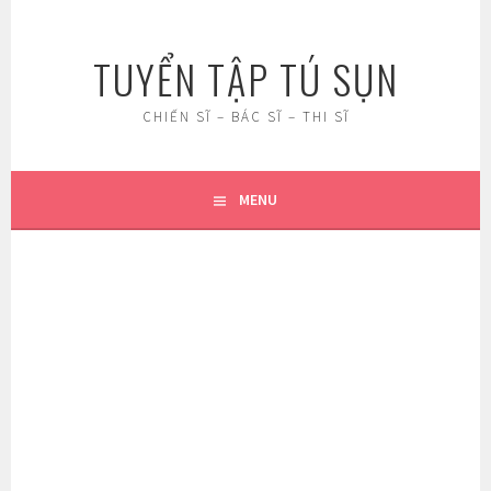
Skip
to
TUYỂN TẬP TÚ SỤN
content
CHIẾN SĨ – BÁC SĨ – THI SĨ
MENU