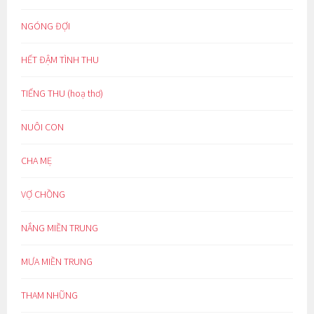
NGÓNG ĐỢI
HẾT ĐẬM TÌNH THU
TIẾNG THU (hoạ thơ)
NUÔI CON
CHA MẸ
VỢ CHỒNG
NẮNG MIỀN TRUNG
MƯA MIỀN TRUNG
THAM NHŨNG