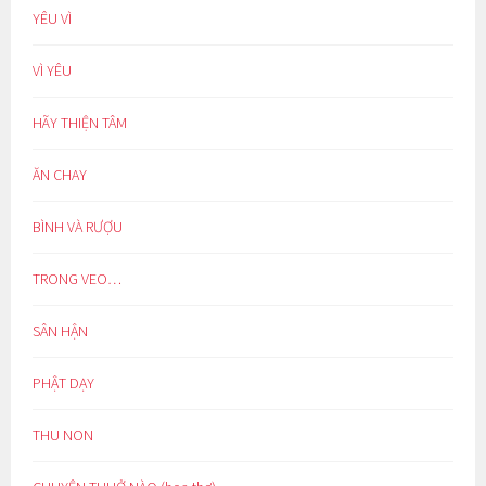
YÊU VÌ
VÌ YÊU
HÃY THIỆN TÂM
ĂN CHAY
BÌNH VÀ RƯỢU
TRONG VEO…
SÂN HẬN
PHẬT DẠY
THU NON