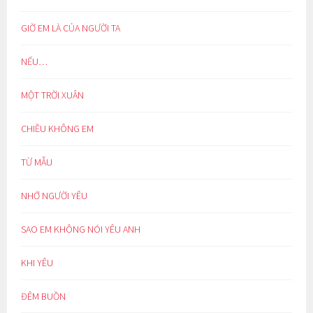
GIỜ EM LÀ CỦA NGƯỜI TA
NẾU…
MỘT TRỜI XUÂN
CHIỀU KHÔNG EM
TỪ MẪU
NHỚ NGƯỜI YÊU
SAO EM KHÔNG NÓI YÊU ANH
KHI YÊU
ĐÊM BUỒN