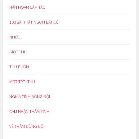
HÂN HOAN CẢM TÁC
100 BÀI THẤT NGÔN BÁT CÚ
NHỚ…
GIỌT THU
THU BUỒN
MỘT TRỜI THU
NGHĨA TÌNH ĐỒNG ĐỘI
CẢM NHẬN THÂM TÌNH
VỀ THĂM ĐỒNG ĐỘI