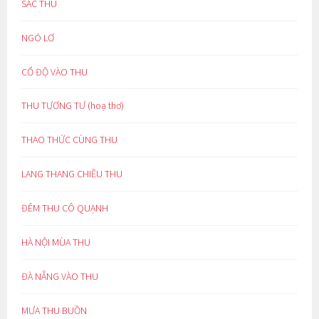
SẮC THU
NGÓ LƠ
CỔ ĐỘ VÀO THU
THU TƯƠNG TƯ (hoạ thơ)
THAO THỨC CÙNG THU
LANG THANG CHIỀU THU
ĐÊM THU CÔ QUẠNH
HÀ NỘI MÙA THU
ĐÀ NẴNG VÀO THU
MƯA THU BUỒN