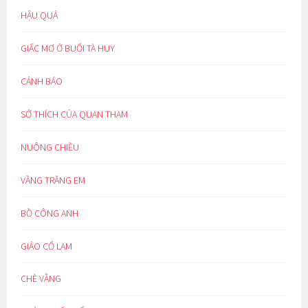
HẬU QUẢ
GIẤC MƠ Ở BUỔI TÀ HUY
CẢNH BÁO
SỞ THÍCH CỦA QUAN THAM
NUÔNG CHIỀU
VẦNG TRĂNG EM
BỒ CÔNG ANH
GIẢO CỔ LAM
CHÈ VẰNG