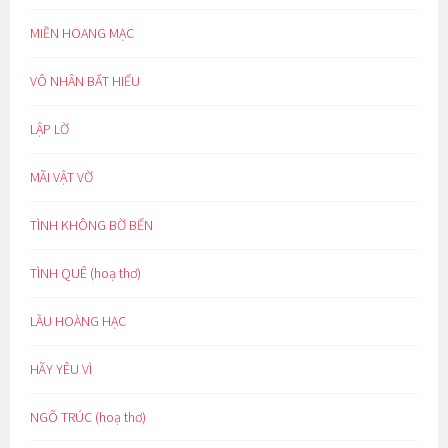
MIỀN HOANG MẠC
VÔ NHÂN BẤT HIẾU
LẬP LỜ
MÃI VẬT VỜ
TÌNH KHÔNG BỜ BẾN
TÌNH QUÊ (hoạ thơ)
LẦU HOÀNG HẠC
HÃY YÊU VÌ
NGÕ TRÚC (hoạ thơ)