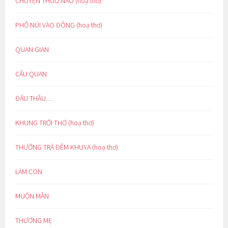
CHUYỆN THUỞ NÀO (hoạ thơ)
PHỐ NÚI VÀO ĐÔNG (hoạ thơ)
QUAN GIAN
CẨU QUAN
ĐẤU THẦU…
KHUNG TRỜI THƠ (hoạ thơ)
THƯỞNG TRÀ ĐÊM KHUYA (hoạ thơ)
LÀM CON
MUỘN MẰN
THƯƠNG MẸ