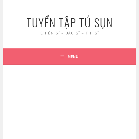
Skip
to
TUYỂN TẬP TÚ SỤN
content
CHIẾN SĨ – BÁC SĨ – THI SĨ
MENU