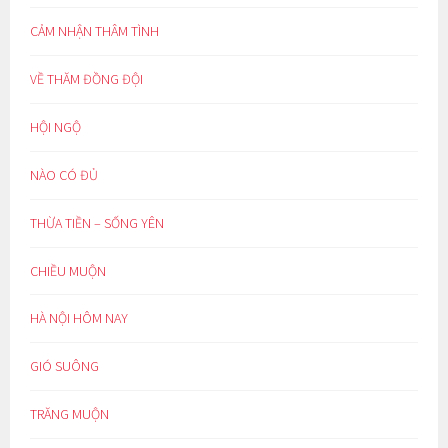
CẢM NHẬN THÂM TÌNH
VỀ THĂM ĐỒNG ĐỘI
HỘI NGỘ
NÀO CÓ ĐỦ
THỪA TIỀN – SỐNG YÊN
CHIỀU MUỘN
HÀ NỘI HÔM NAY
GIÓ SUÔNG
TRĂNG MUỘN