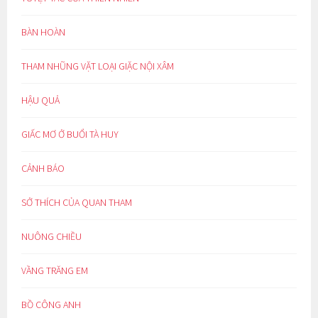
BÀN HOÀN
THAM NHŨNG VẶT LOẠI GIẶC NỘI XÂM
HẬU QUẢ
GIẤC MƠ Ở BUỔI TÀ HUY
CẢNH BÁO
SỞ THÍCH CỦA QUAN THAM
NUÔNG CHIỀU
VẦNG TRĂNG EM
BỒ CÔNG ANH