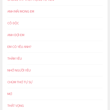
ANH MÃI MONG EM
CÔ ĐỘC
ANH ĐỢI EM
EM CÓ YÊU ANH?
THẦM YÊU
NHỚ NGƯỜI YÊU
CHÙM THƠ TỰ SỰ
MƠ
THẤT VỌNG