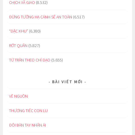
CHỊCH XÃ GIAO
(8.532)
ĐỪNG TƯỞNG HẠ CÁNH SẼ AN TOÀN
(6.517)
“ĐẶC KHU”
(6.380)
RỚT QUẦN
(5.827)
TỪ TRẦN THEO CHỈ ĐẠO
(5.655)
BÀI VIẾT MỚI
VỀ NGUỒN
THƯƠNG TIẾC CON LU
ĐÔI BÀN TAY NHÂN ÁI