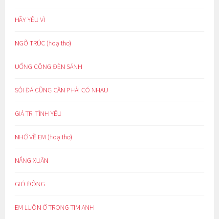
HÃY YÊU VÌ
NGÕ TRÚC (hoạ thơ)
UỔNG CÔNG ĐÈN SÁNH
SỎI ĐÁ CŨNG CẦN PHẢI CÓ NHAU
GIÁ TRỊ TÌNH YÊU
NHỚ VỀ EM (hoạ thơ)
NẮNG XUÂN
GIÓ ĐÔNG
EM LUÔN Ở TRONG TIM ANH