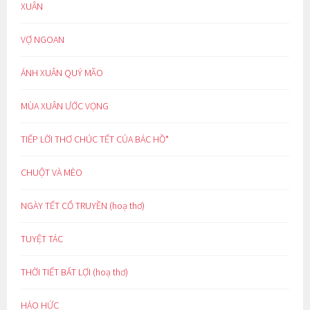
XUÂN
VỢ NGOAN
ÁNH XUÂN QUÝ MÃO
MÙA XUÂN ƯỚC VỌNG
TIẾP LỜI THƠ CHÚC TẾT CỦA BÁC HỒ*
CHUỘT VÀ MÈO
NGÀY TẾT CỔ TRUYỀN (hoạ thơ)
TUYỆT TÁC
THỜI TIẾT BẤT LỢI (hoạ thơ)
HÁO HỨC