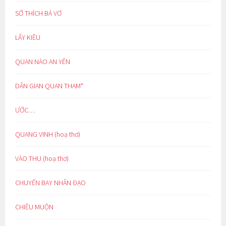
SỞ THÍCH BÁ VƠ
LẨY KIỀU
QUAN NÀO AN YÊN
DÂN GIAN QUAN THAM*
ƯỚC…
QUANG VINH (hoạ thơ)
VÀO THU (hoạ thơ)
CHUYẾN BAY NHÂN ĐẠO
CHIỀU MUỘN