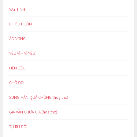
VAY TÌNH
CHIỀU BUỒN
ẢO VỌNG
YÊU VÌ – VÌ YÊU
HẸN ƯỚC
CHỜ ĐỢI
SUNG MÃN QUÁ CHỪNG (hoạ thơ)
GIÀ VẪN CHƯA GIÀ (hoạ thơ)
TỰ RU ĐỜI