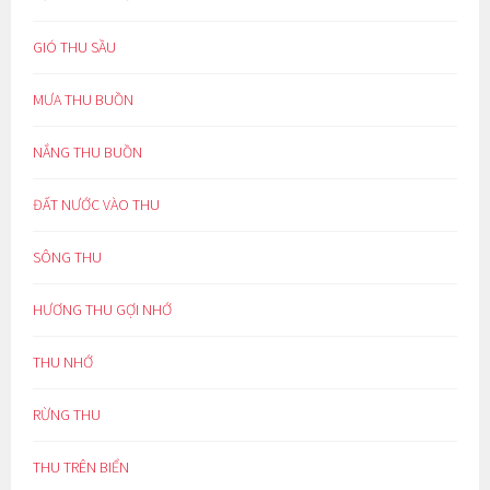
GIÓ THU SẦU
MƯA THU BUỒN
NẮNG THU BUỒN
ĐẤT NƯỚC VÀO THU
SÔNG THU
HƯƠNG THU GỢI NHỚ
THU NHỚ
RỪNG THU
THU TRÊN BIỂN