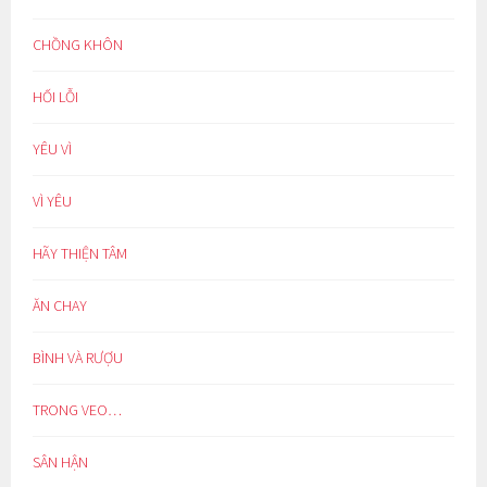
CHỒNG KHÔN
HỐI LỖI
YÊU VÌ
VÌ YÊU
HÃY THIỆN TÂM
ĂN CHAY
BÌNH VÀ RƯỢU
TRONG VEO…
SÂN HẬN