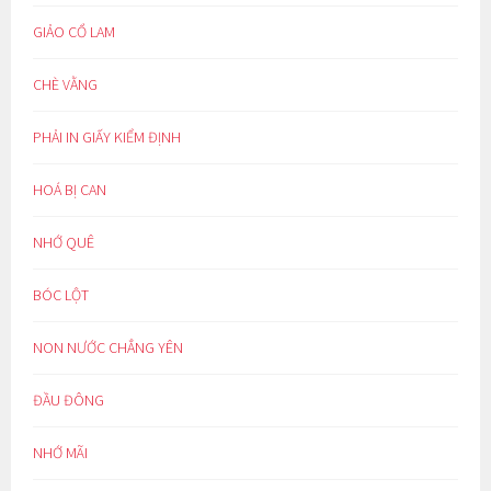
GIẢO CỔ LAM
CHÈ VẰNG
PHẢI IN GIẤY KIỂM ĐỊNH
HOÁ BỊ CAN
NHỚ QUÊ
BÓC LỘT
NON NƯỚC CHẲNG YÊN
ĐẦU ĐÔNG
NHỚ MÃI