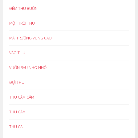
ĐÊM THU BUỒN
MỘT TRỜI THU
MÁI TRƯỜNG VÙNG CAO
VÀO THU
VƯỜN RAU NHO NHỎ
ĐỢI THU
THU CĂM CĂM
THU CẢM
THU CA