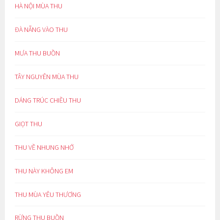
HÀ NỘI MÙA THU
ĐÀ NẴNG VÀO THU
MƯA THU BUỒN
TÂY NGUYÊN MÙA THU
DÁNG TRÚC CHIỀU THU
GIỌT THU
THU VỀ NHUNG NHỚ
THU NÀY KHÔNG EM
THU MÙA YÊU THƯƠNG
RỪNG THU BUỒN