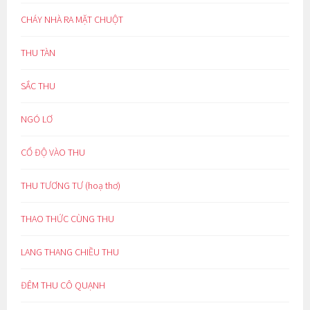
CHÁY NHÀ RA MẶT CHUỘT
THU TÀN
SẮC THU
NGÓ LƠ
CỔ ĐỘ VÀO THU
THU TƯƠNG TƯ (hoạ thơ)
THAO THỨC CÙNG THU
LANG THANG CHIỀU THU
ĐÊM THU CÔ QUẠNH