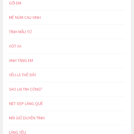
GỞI EM
MÊ NÚM CAU XINH
TÌNH MẪU TỬ
XÓT XA
ANH TẶNG EM
YÊU LÀ THẾ ĐẤY
SAO LẠI TRA CÒNG*
NÉT ĐẸP LÀNG QUÊ
MÃI GIỮ DUYÊN TÌNH
LÀNG YÊU