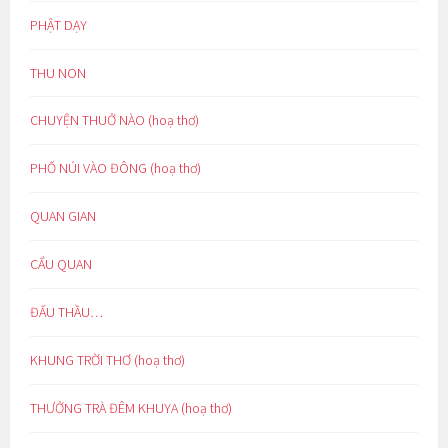
PHẬT DẠY
THU NON
CHUYỆN THUỞ NÀO (hoạ thơ)
PHỐ NÚI VÀO ĐÔNG (hoạ thơ)
QUAN GIAN
CẨU QUAN
ĐẤU THẦU…
KHUNG TRỜI THƠ (hoạ thơ)
THƯỞNG TRÀ ĐÊM KHUYA (hoạ thơ)