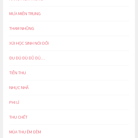
MƯA MIỀN TRUNG
THAM NHŨNG
XÚI HỌC SINH NÓI DỐI
ĐU ĐÚ ĐÙ ĐŨ ĐỦ…
TIỄN THU
NHỤC NHÃ
PHI LÍ
THU CHẾT
MÙA THU ÊM ĐỀM