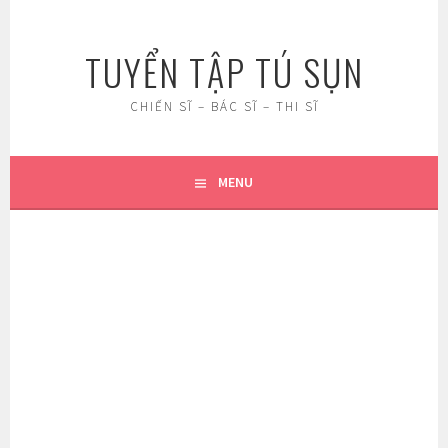
Skip
to
TUYỂN TẬP TÚ SỤN
content
CHIẾN SĨ – BÁC SĨ – THI SĨ
MENU