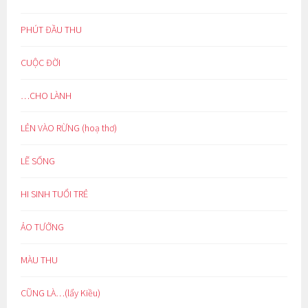
PHÚT ĐẦU THU
CUỘC ĐỜI
…CHO LÀNH
LẺN VÀO RỪNG (hoạ thơ)
LẼ SỐNG
HI SINH TUỔI TRẺ
ẢO TƯỞNG
MÀU THU
CŨNG LÀ…(lẩy Kiều)