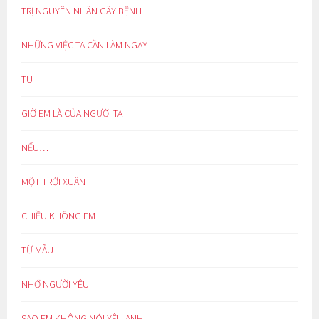
TRỊ NGUYÊN NHÂN GÂY BỆNH
NHỮNG VIỆC TA CẦN LÀM NGAY
TU
GIỜ EM LÀ CỦA NGƯỜI TA
NẾU…
MỘT TRỜI XUÂN
CHIỀU KHÔNG EM
TỪ MẪU
NHỚ NGƯỜI YÊU
SAO EM KHÔNG NÓI YÊU ANH