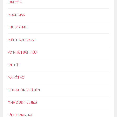
LÀM CON
MUỘN MẰN
THƯƠNG MẸ
MIỀN HOANG MẠC
VÔ NHÂN BẤT HIẾU
LẬP LỜ
MÃI VẬT VỜ
TÌNH KHÔNG BỜ BẾN
TÌNH QUÊ (hoạ thơ)
LẦU HOÀNG HẠC