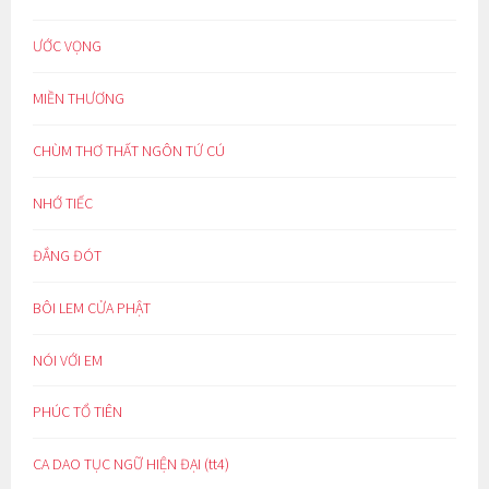
ƯỚC VỌNG
MIỀN THƯƠNG
CHÙM THƠ THẤT NGÔN TỨ CÚ
NHỚ TIẾC
ĐẮNG ĐÓT
BÔI LEM CỬA PHẬT
NÓI VỚI EM
PHÚC TỔ TIÊN
CA DAO TỤC NGỮ HIỆN ĐẠI (tt4)