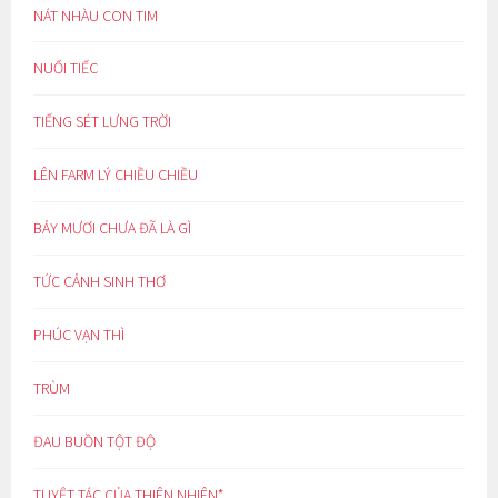
NÁT NHÀU CON TIM
NUỐI TIẾC
TIẾNG SÉT LƯNG TRỜI
LÊN FARM LÝ CHIỀU CHIỀU
BẢY MƯƠI CHƯA ĐÃ LÀ GÌ
TỨC CẢNH SINH THƠ
PHÚC VẠN THÌ
TRÙM
ĐAU BUỒN TỘT ĐỘ
TUYỆT TÁC CỦA THIÊN NHIÊN*