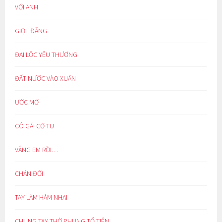
VỚI ANH
GIỌT ĐẮNG
ĐẠI LỘC YÊU THƯƠNG
ĐẤT NƯỚC VÀO XUÂN
ƯỚC MƠ
CÔ GÁI CƠ TU
VẮNG EM RỒI…
CHÁN ĐỜI
TAY LÀM HÀM NHAI
CHUNG TAY THỜ PHỤNG TỔ TIÊN