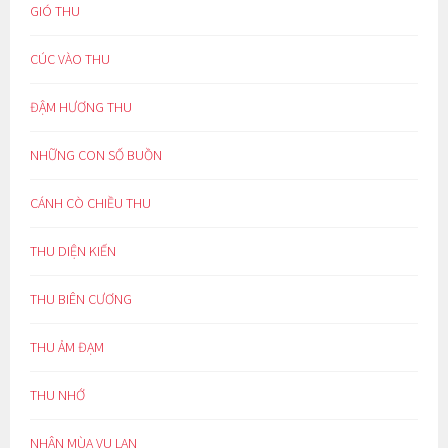
GIÓ THU
CÚC VÀO THU
ĐẬM HƯƠNG THU
NHỮNG CON SỐ BUỒN
CÁNH CÒ CHIỀU THU
THU DIỆN KIẾN
THU BIÊN CƯƠNG
THU ẢM ĐẠM
THU NHỚ
NHÂN MÙA VU LAN