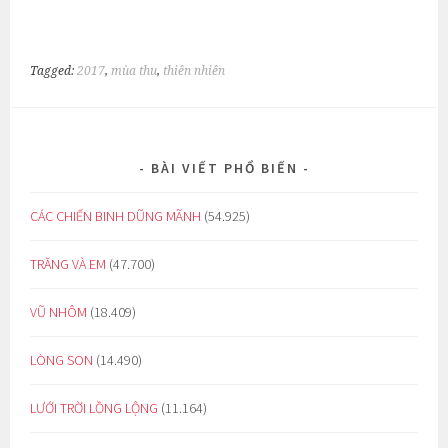
Tagged:
2017
,
mùa thu
,
thiên nhiên
BÀI VIẾT PHỔ BIẾN
CÁC CHIẾN BINH DŨNG MÃNH
(54.925)
TRĂNG VÀ EM
(47.700)
VŨ NHÔM
(18.409)
LÒNG SON
(14.490)
LƯỚI TRỜI LỒNG LỘNG
(11.164)