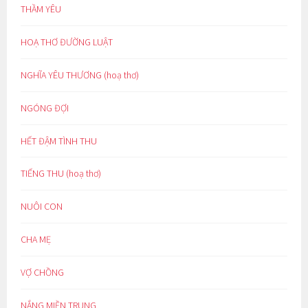
THẦM YÊU
HOẠ THƠ ĐƯỜNG LUẬT
NGHĨA YÊU THƯƠNG (hoạ thơ)
NGÓNG ĐỢI
HẾT ĐẬM TÌNH THU
TIẾNG THU (hoạ thơ)
NUÔI CON
CHA MẸ
VỢ CHỒNG
NẮNG MIỀN TRUNG