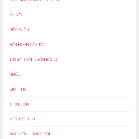
KHI YÊU
ĐÊM BUỒN
HÂN HOAN CẢM TÁC
100 BÀI THẤT NGÔN BÁT CÚ
NHỚ…
GIỌT THU
THU BUỒN
MỘT TRỜI THU
NGHĨA TÌNH ĐỒNG ĐỘI