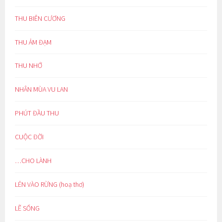
THU BIÊN CƯƠNG
THU ẢM ĐẠM
THU NHỚ
NHÂN MÙA VU LAN
PHÚT ĐẦU THU
CUỘC ĐỜI
…CHO LÀNH
LẺN VÀO RỪNG (hoạ thơ)
LẼ SỐNG