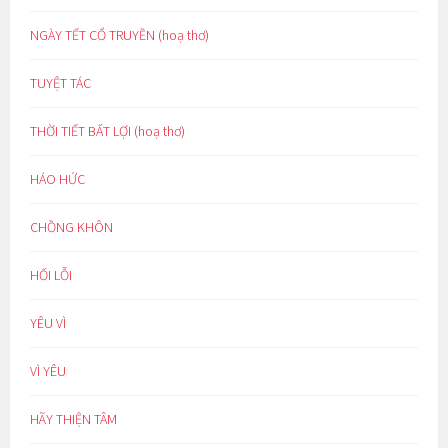
NGÀY TẾT CỔ TRUYỀN (hoạ thơ)
TUYỆT TÁC
THỜI TIẾT BẤT LỢI (hoạ thơ)
HÁO HỨC
CHỒNG KHÔN
HỐI LỖI
YÊU VÌ
VÌ YÊU
HÃY THIỆN TÂM