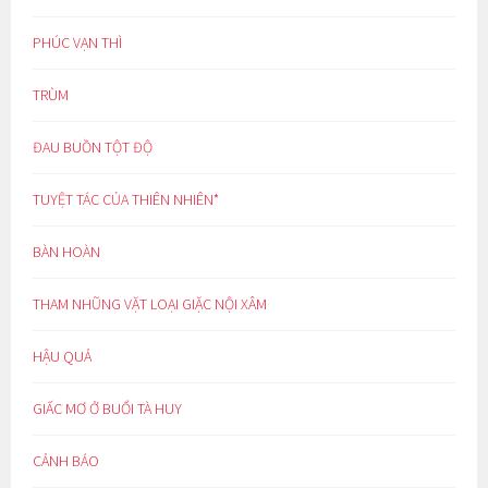
PHÚC VẠN THÌ
TRÙM
ĐAU BUỒN TỘT ĐỘ
TUYỆT TÁC CỦA THIÊN NHIÊN*
BÀN HOÀN
THAM NHŨNG VẶT LOẠI GIẶC NỘI XÂM
HẬU QUẢ
GIẤC MƠ Ở BUỔI TÀ HUY
CẢNH BÁO