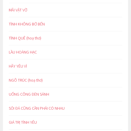
MÃI VẬT VỜ
TÌNH KHÔNG BỜ BẾN
TÌNH QUÊ (hoạ thơ)
LẦU HOÀNG HẠC
HÃY YÊU VÌ
NGÕ TRÚC (hoạ thơ)
UỔNG CÔNG ĐÈN SÁNH
SỎI ĐÁ CŨNG CẦN PHẢI CÓ NHAU
GIÁ TRỊ TÌNH YÊU