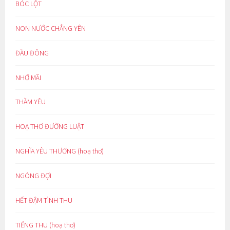
BÓC LỘT
NON NƯỚC CHẲNG YÊN
ĐẦU ĐÔNG
NHỚ MÃI
THẦM YÊU
HOẠ THƠ ĐƯỜNG LUẬT
NGHĨA YÊU THƯƠNG (hoạ thơ)
NGÓNG ĐỢI
HẾT ĐẬM TÌNH THU
TIẾNG THU (hoạ thơ)