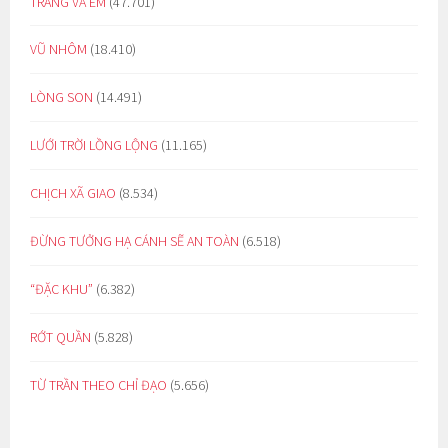
TRĂNG VÀ EM
(47.701)
VŨ NHÔM
(18.410)
LÒNG SON
(14.491)
LƯỚI TRỜI LỒNG LỘNG
(11.165)
CHỊCH XÃ GIAO
(8.534)
ĐỪNG TƯỞNG HẠ CÁNH SẼ AN TOÀN
(6.518)
“ĐẶC KHU”
(6.382)
RỚT QUẦN
(5.828)
TỪ TRẦN THEO CHỈ ĐẠO
(5.656)