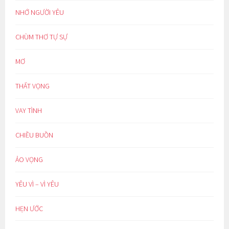
NHỚ NGƯỜI YÊU
CHÙM THƠ TỰ SỰ
MƠ
THẤT VỌNG
VAY TÌNH
CHIỀU BUỒN
ẢO VỌNG
YÊU VÌ – VÌ YÊU
HẸN ƯỚC