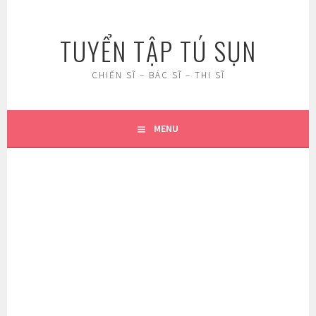
Skip
to
TUYỂN TẬP TÚ SỤN
content
CHIẾN SĨ – BÁC SĨ – THI SĨ
MENU