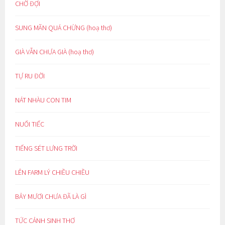
CHỜ ĐỢI
SUNG MÃN QUÁ CHỪNG (hoạ thơ)
GIÀ VẪN CHƯA GIÀ (hoạ thơ)
TỰ RU ĐỜI
NÁT NHÀU CON TIM
NUỐI TIẾC
TIẾNG SÉT LƯNG TRỜI
LÊN FARM LÝ CHIỀU CHIỀU
BẢY MƯƠI CHƯA ĐÃ LÀ GÌ
TỨC CẢNH SINH THƠ