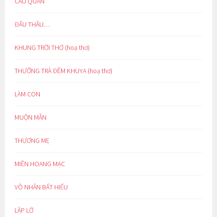
CẨU QUAN
ĐẤU THẦU…
KHUNG TRỜI THƠ (hoạ thơ)
THƯỞNG TRÀ ĐÊM KHUYA (hoạ thơ)
LÀM CON
MUỘN MẰN
THƯƠNG MẸ
MIỀN HOANG MẠC
VÔ NHÂN BẤT HIẾU
LẬP LỜ