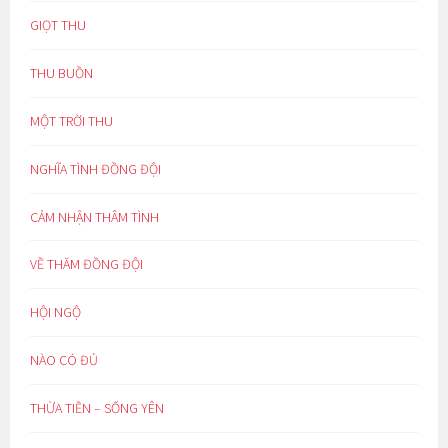
GIỌT THU
THU BUỒN
MỘT TRỜI THU
NGHĨA TÌNH ĐỒNG ĐỘI
CẢM NHẬN THÂM TÌNH
VỀ THĂM ĐỒNG ĐỘI
HỘI NGỘ
NÀO CÓ ĐỦ
THỪA TIỀN – SỐNG YÊN