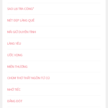
SAO LẠI TRA CÒNG*
NÉT ĐẸP LÀNG QUÊ
MÃI GIỮ DUYÊN TÌNH
LÀNG YÊU
ƯỚC VỌNG
MIỀN THƯƠNG
CHÙM THƠ THẤT NGÔN TỨ CÚ
NHỚ TIẾC
ĐẮNG ĐÓT