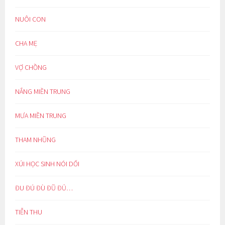
NUÔI CON
CHA MẸ
VỢ CHỒNG
NẮNG MIỀN TRUNG
MƯA MIỀN TRUNG
THAM NHŨNG
XÚI HỌC SINH NÓI DỐI
ĐU ĐÚ ĐÙ ĐŨ ĐỦ…
TIỄN THU