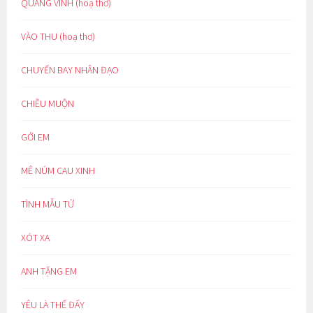
QUANG VINH (hoạ thơ)
VÀO THU (hoạ thơ)
CHUYẾN BAY NHÂN ĐẠO
CHIỀU MUỘN
GỞI EM
MÊ NÚM CAU XINH
TÌNH MẪU TỬ
XÓT XA
ANH TẶNG EM
YÊU LÀ THẾ ĐẤY