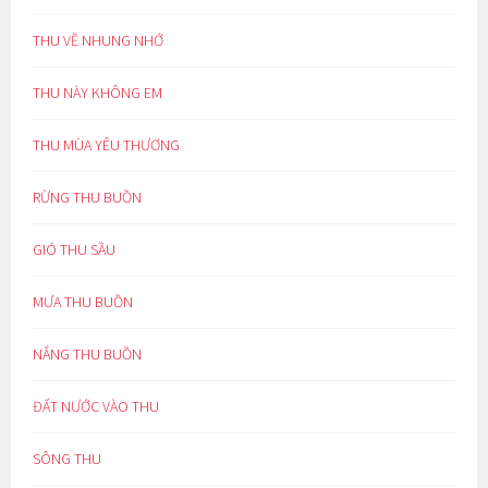
THU VỀ NHUNG NHỚ
THU NÀY KHÔNG EM
THU MÙA YÊU THƯƠNG
RỪNG THU BUỒN
GIÓ THU SẦU
MƯA THU BUỒN
NẮNG THU BUỒN
ĐẤT NƯỚC VÀO THU
SÔNG THU