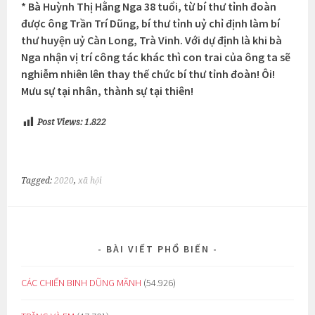
* Bà Huỳnh Thị Hằng Nga 38 tuổi, từ bí thư tỉnh đoàn
được ông Trần Trí Dũng, bí thư tỉnh uỷ chỉ định làm bí
thư huyện uỷ Càn Long, Trà Vinh. Với dự định là khi bà
Nga nhận vị trí công tác khác thì con trai của ông ta sẽ
nghiễm nhiên lên thay thế chức bí thư tỉnh đoàn! Ôi!
Mưu sự tại nhân, thành sự tại thiên!
Post Views:
1.822
Tagged:
2020
,
xã hội
BÀI VIẾT PHỔ BIẾN
CÁC CHIẾN BINH DŨNG MÃNH
(54.926)