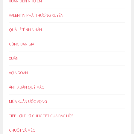
XUÂN ĐẾN NHỚ EM
VALENTIN PHẢI THƯỜNG XUYÊN
QUÀ LỄ TÌNH NHÂN
CÙNG BẠN GIÀ
XUÂN
VỢ NGOAN
ÁNH XUÂN QUÝ MÃO
MÙA XUÂN ƯỚC VỌNG
TIẾP LỜI THƠ CHÚC TẾT CỦA BÁC HỒ*
CHUỘT VÀ MÈO