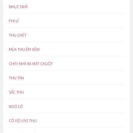
NHỤC NHÃ
PHI LÍ
THU CHẾT
MÙA THU ÊM ĐỀM
CHÁY NHÀ RA MẶT CHUỘT
THU TÀN
SẮC THU
NGÓ LƠ
CỔ ĐỘ VÀO THU