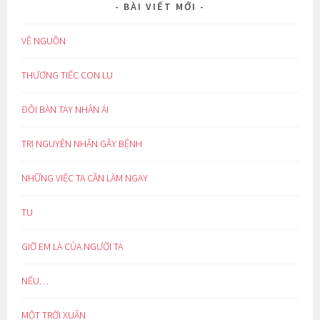
BÀI VIẾT MỚI
VỀ NGUỒN
THƯƠNG TIẾC CON LU
ĐÔI BÀN TAY NHÂN ÁI
TRỊ NGUYÊN NHÂN GÂY BỆNH
NHỮNG VIỆC TA CẦN LÀM NGAY
TU
GIỜ EM LÀ CỦA NGƯỜI TA
NẾU…
MỘT TRỜI XUÂN