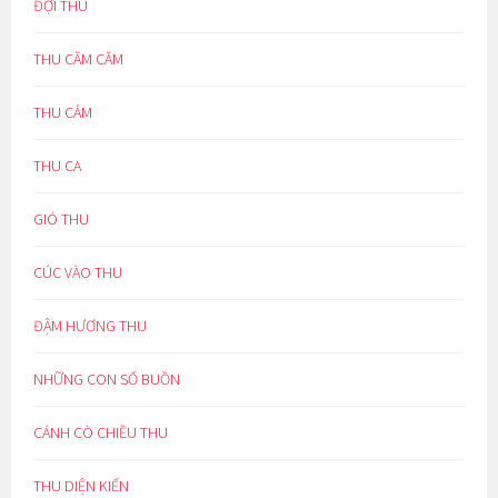
ĐỢI THU
THU CĂM CĂM
THU CẢM
THU CA
GIÓ THU
CÚC VÀO THU
ĐẬM HƯƠNG THU
NHỮNG CON SỐ BUỒN
CÁNH CÒ CHIỀU THU
THU DIỆN KIẾN