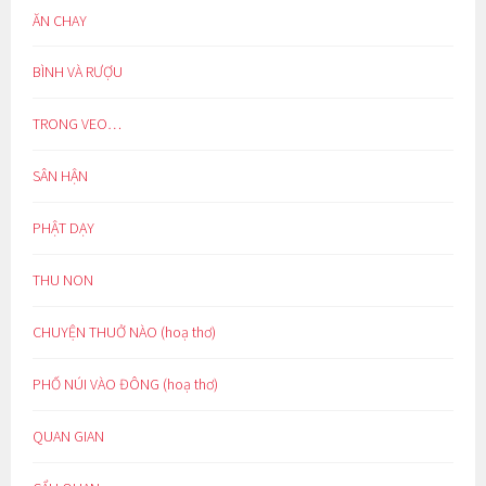
ĂN CHAY
BÌNH VÀ RƯỢU
TRONG VEO…
SÂN HẬN
PHẬT DẠY
THU NON
CHUYỆN THUỞ NÀO (hoạ thơ)
PHỐ NÚI VÀO ĐÔNG (hoạ thơ)
QUAN GIAN