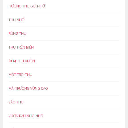
HƯƠNG THU GỢI NHỚ
THU NHỚ
RỪNG THU
THU TRÊN BIỂN
ĐÊM THU BUỒN
MỘT TRỜI THU
MÁI TRƯỜNG VÙNG CAO
VÀO THU
VƯỜN RAU NHO NHỎ