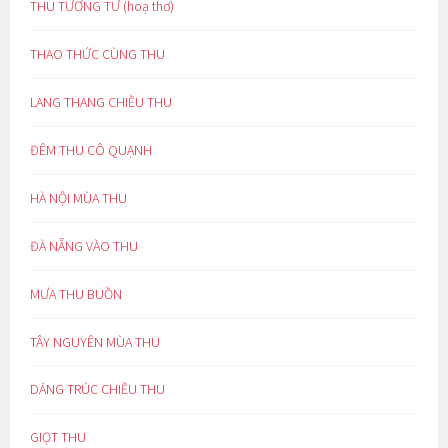
THU TƯƠNG TƯ (hoạ thơ)
THAO THỨC CÙNG THU
LANG THANG CHIỀU THU
ĐÊM THU CÔ QUẠNH
HÀ NỘI MÙA THU
ĐÀ NẴNG VÀO THU
MƯA THU BUỒN
TÂY NGUYÊN MÙA THU
DÁNG TRÚC CHIỀU THU
GIỌT THU