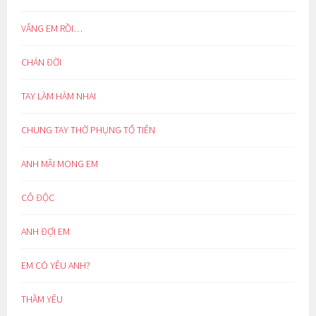
VẮNG EM RỒI…
CHÁN ĐỜI
TAY LÀM HÀM NHAI
CHUNG TAY THỜ PHỤNG TỔ TIÊN
ANH MÃI MONG EM
CÔ ĐỘC
ANH ĐỢI EM
EM CÓ YÊU ANH?
THẦM YÊU