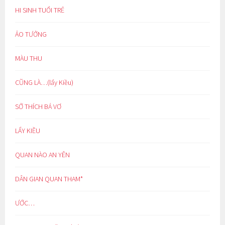
HI SINH TUỔI TRẺ
ẢO TƯỞNG
MÀU THU
CŨNG LÀ…(lẩy Kiều)
SỞ THÍCH BÁ VƠ
LẨY KIỀU
QUAN NÀO AN YÊN
DÂN GIAN QUAN THAM*
ƯỚC…