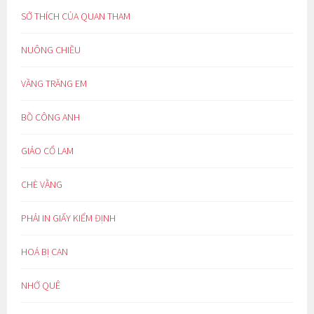
SỞ THÍCH CỦA QUAN THAM
NUÔNG CHIỀU
VẦNG TRĂNG EM
BỒ CÔNG ANH
GIẢO CỔ LAM
CHÈ VẰNG
PHẢI IN GIẤY KIỂM ĐỊNH
HOÁ BỊ CAN
NHỚ QUÊ