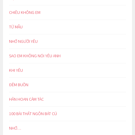
CHIỀU KHÔNG EM
TỪ MẪU
NHỚ NGƯỜI YÊU
SAO EM KHÔNG NÓI YÊU ANH
KHI YÊU
ĐÊM BUỒN
HÂN HOAN CẢM TÁC
100 BÀI THẤT NGÔN BÁT CÚ
NHỚ…