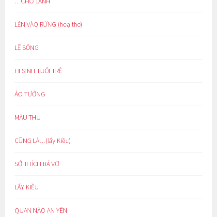
…CHO LÀNH
LẺN VÀO RỪNG (hoạ thơ)
LẼ SỐNG
HI SINH TUỔI TRẺ
ẢO TƯỞNG
MÀU THU
CŨNG LÀ…(lẩy Kiều)
SỞ THÍCH BÁ VƠ
LẨY KIỀU
QUAN NÀO AN YÊN