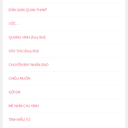
DÂN GIAN QUAN THAM*
ƯỚC…
QUANG VINH (hoạ thơ)
VÀO THU (hoạ thơ)
CHUYẾN BAY NHÂN ĐẠO
CHIỀU MUỘN
GỞI EM
MÊ NÚM CAU XINH
TÌNH MẪU TỬ