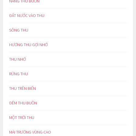
NẮNG THU BUỒN
ĐẤT NƯỚC VÀO THU
SÔNG THU
HƯƠNG THU GỢI NHỚ
THU NHỚ
RỪNG THU
THU TRÊN BIỂN
ĐÊM THU BUỒN
MỘT TRỜI THU
MÁI TRƯỜNG VÙNG CAO