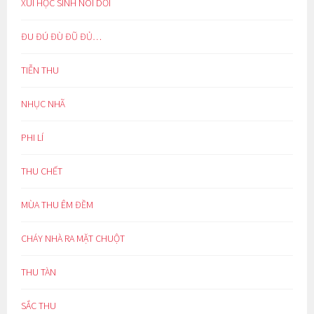
XÚI HỌC SINH NÓI DỐI
ĐU ĐÚ ĐÙ ĐŨ ĐỦ…
TIỄN THU
NHỤC NHÃ
PHI LÍ
THU CHẾT
MÙA THU ÊM ĐỀM
CHÁY NHÀ RA MẶT CHUỘT
THU TÀN
SẮC THU