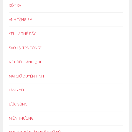
XÓT XA
ANH TẶNG EM
YÊU LÀ THẾ ĐẤY
SAO LẠI TRA CÒNG*
NÉT ĐẸP LÀNG QUÊ
MÃI GIỮ DUYÊN TÌNH
LÀNG YÊU
ƯỚC VỌNG
MIỀN THƯƠNG