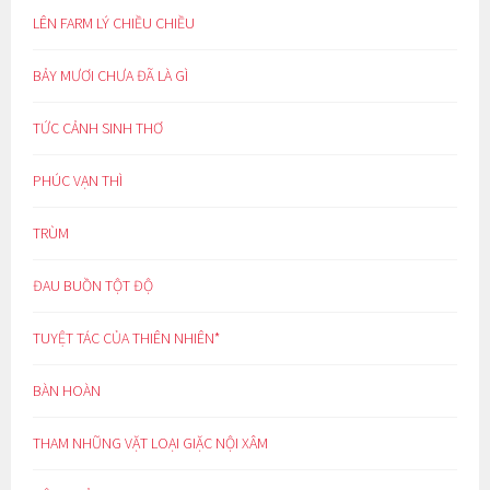
LÊN FARM LÝ CHIỀU CHIỀU
BẢY MƯƠI CHƯA ĐÃ LÀ GÌ
TỨC CẢNH SINH THƠ
PHÚC VẠN THÌ
TRÙM
ĐAU BUỒN TỘT ĐỘ
TUYỆT TÁC CỦA THIÊN NHIÊN*
BÀN HOÀN
THAM NHŨNG VẶT LOẠI GIẶC NỘI XÂM