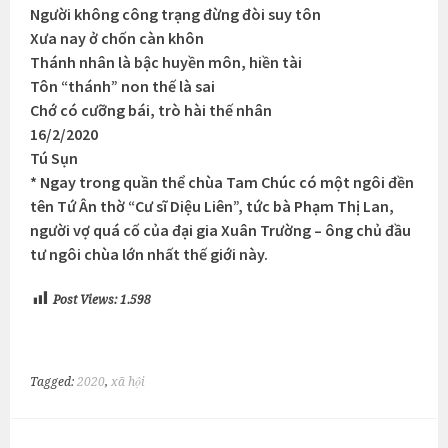
Người không công trạng đừng đòi suy tôn
Xưa nay ở chốn càn khôn
Thánh nhân là bậc huyền môn, hiền tài
Tôn “thánh” non thế là sai
Chớ có cưỡng bái, trò hài thế nhân
16/2/2020
Tú Sụn
* Ngay trong quần thể chùa Tam Chúc có một ngôi đền
tên Tứ Ân thờ “Cư sĩ Diệu Liên”, tức bà Phạm Thị Lan,
người vợ quá cố của đại gia Xuân Trường – ông chủ đầu
tư ngôi chùa lớn nhất thế giới này.
Post Views:
1.598
Tagged:
2020
,
xã hội