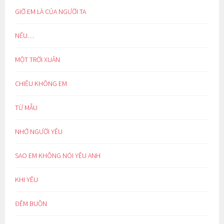
GIỜ EM LÀ CỦA NGƯỜI TA
NẾU…
MỘT TRỜI XUÂN
CHIỀU KHÔNG EM
TỪ MẪU
NHỚ NGƯỜI YÊU
SAO EM KHÔNG NÓI YÊU ANH
KHI YÊU
ĐÊM BUỒN