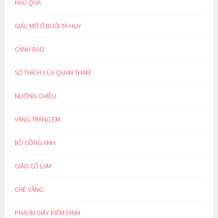
HẬU QUẢ
GIẤC MƠ Ở BUỔI TÀ HUY
CẢNH BÁO
SỞ THÍCH CỦA QUAN THAM
NUÔNG CHIỀU
VẦNG TRĂNG EM
BỒ CÔNG ANH
GIẢO CỔ LAM
CHÈ VẰNG
PHẢI IN GIẤY KIỂM ĐỊNH