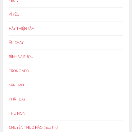
YÊU VÌ
VÌ YÊU
HÃY THIỆN TÂM
ĂN CHAY
BÌNH VÀ RƯỢU
TRONG VEO…
SÂN HẬN
PHẬT DẠY
THU NON
CHUYỆN THUỞ NÀO (hoạ thơ)