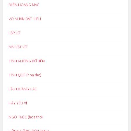
MIỀN HOANG MẠC
VÔ NHÂN BẤT HIẾU
LẬP LỜ
MÃI VẬT VỜ
TÌNH KHÔNG BỜ BẾN
TÌNH QUÊ (hoạ thơ)
LẦU HOÀNG HẠC
HÃY YÊU VÌ
NGÕ TRÚC (hoạ thơ)
UỔNG CÔNG ĐÈN SÁNH