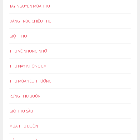
TÂY NGUYÊN MÙA THU
DÁNG TRÚC CHIỀU THU
GIỌT THU
THU VỀ NHUNG NHỚ
THU NÀY KHÔNG EM
THU MÙA YÊU THƯƠNG
RỪNG THU BUỒN
GIÓ THU SẦU
MƯA THU BUỒN