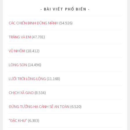
BÀI VIẾT PHỔ BIẾN
CÁC CHIẾN BINH DŨNG MÃNH
(54.926)
TRĂNG VÀ EM
(47.701)
VŨ NHÔM
(18.412)
LÒNG SON
(14.496)
LƯỚI TRỜI LỒNG LỘNG
(11.168)
CHỊCH XÃ GIAO
(8.534)
ĐỪNG TƯỞNG HẠ CÁNH SẼ AN TOÀN
(6.520)
“ĐẶC KHU”
(6.383)