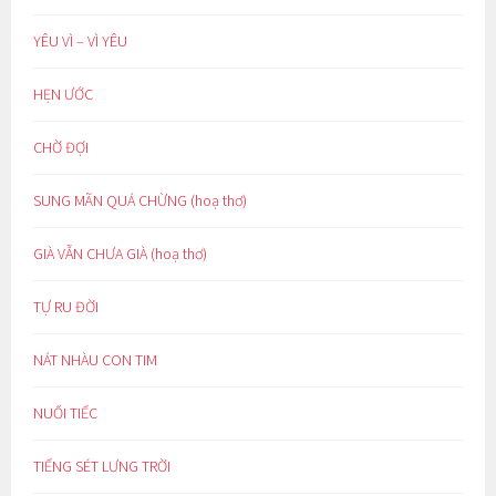
YÊU VÌ – VÌ YÊU
HẸN ƯỚC
CHỜ ĐỢI
SUNG MÃN QUÁ CHỪNG (hoạ thơ)
GIÀ VẪN CHƯA GIÀ (hoạ thơ)
TỰ RU ĐỜI
NÁT NHÀU CON TIM
NUỐI TIẾC
TIẾNG SÉT LƯNG TRỜI