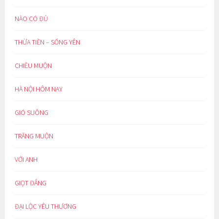
NÀO CÓ ĐỦ
THỪA TIỀN – SỐNG YÊN
CHIỀU MUỘN
HÀ NỘI HÔM NAY
GIÓ SUÔNG
TRĂNG MUỘN
VỚI ANH
GIỌT ĐẮNG
ĐẠI LỘC YÊU THƯƠNG