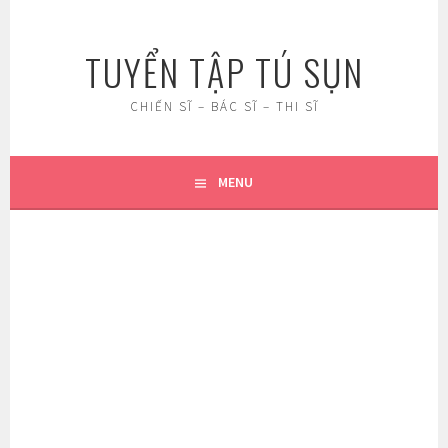
Skip
to
TUYỂN TẬP TÚ SỤN
content
CHIẾN SĨ – BÁC SĨ – THI SĨ
MENU