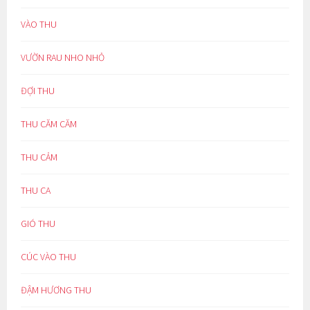
VÀO THU
VƯỜN RAU NHO NHỎ
ĐỢI THU
THU CĂM CĂM
THU CẢM
THU CA
GIÓ THU
CÚC VÀO THU
ĐẬM HƯƠNG THU