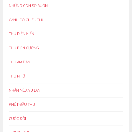
NHỮNG CON SỐ BUỒN
CÁNH CÒ CHIỀU THU
THU DIỆN KIẾN
THU BIÊN CƯƠNG
THU ẢM ĐẠM
THU NHỚ
NHÂN MÙA VU LAN
PHÚT ĐẦU THU
CUỘC ĐỜI