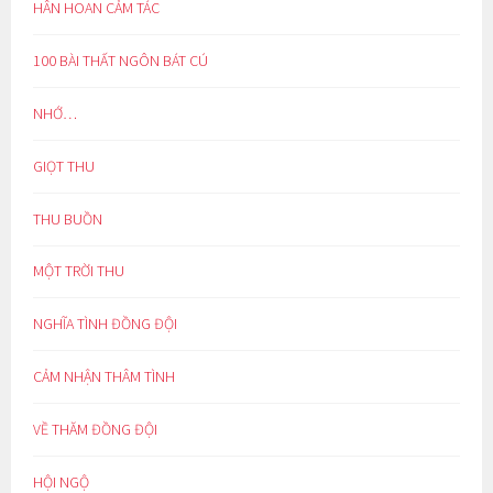
HÂN HOAN CẢM TÁC
100 BÀI THẤT NGÔN BÁT CÚ
NHỚ…
GIỌT THU
THU BUỒN
MỘT TRỜI THU
NGHĨA TÌNH ĐỒNG ĐỘI
CẢM NHẬN THÂM TÌNH
VỀ THĂM ĐỒNG ĐỘI
HỘI NGỘ