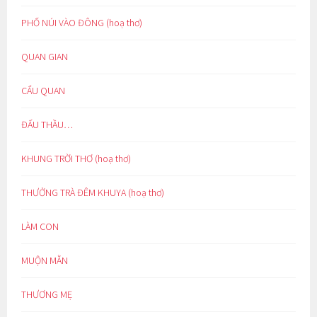
PHỐ NÚI VÀO ĐÔNG (hoạ thơ)
QUAN GIAN
CẨU QUAN
ĐẤU THẦU…
KHUNG TRỜI THƠ (hoạ thơ)
THƯỞNG TRÀ ĐÊM KHUYA (hoạ thơ)
LÀM CON
MUỘN MẰN
THƯƠNG MẸ