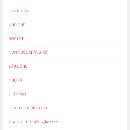
HOÁ BỊ CAN
NHỚ QUÊ
BÓC LỘT
NON NƯỚC CHẲNG YÊN
ĐẦU ĐÔNG
NHỚ MÃI
THẦM YÊU
HOẠ THƠ ĐƯỜNG LUẬT
NGHĨA YÊU THƯƠNG (hoạ thơ)