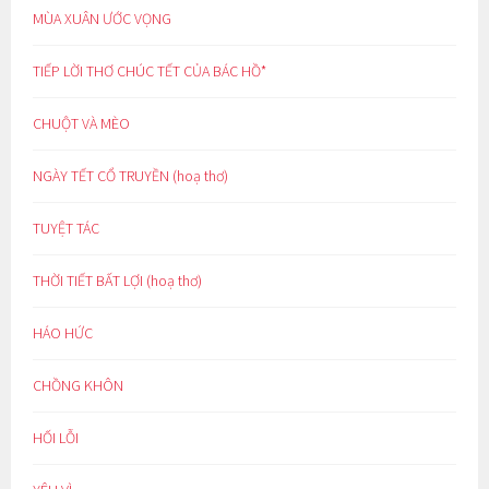
MÙA XUÂN ƯỚC VỌNG
TIẾP LỜI THƠ CHÚC TẾT CỦA BÁC HỒ*
CHUỘT VÀ MÈO
NGÀY TẾT CỔ TRUYỀN (hoạ thơ)
TUYỆT TÁC
THỜI TIẾT BẤT LỢI (hoạ thơ)
HÁO HỨC
CHỒNG KHÔN
HỐI LỖI