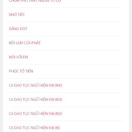
CHÙM THƠ THẤT NGÔN TỨ CÚ
NHỚ TIẾC
ĐẮNG ĐÓT
BÔI LEM CỬA PHẬT
NÓI VỚI EM
PHÚC TỔ TIÊN
CA DAO TỤC NGỮ HIỆN ĐẠI (tt4)
CA DAO TỤC NGỮ HIỆN ĐẠI (tt3)
CA DAO TỤC NGỮ HIỆN ĐẠI (tt2)
CA DAO TỤC NGỮ HIỆN ĐẠI (tt)