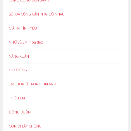
SỎI ĐÁ CŨNG CẦN PHẢI CÓ NHAU
GIÁ TRỊ TÌNH YÊU
NHỚ VỀ EM (hoạ thơ)
NẮNG XUÂN
GIÓ ĐÔNG
EM LUÔN Ở TRONG TIM ANH
THIẾU EM
ĐÔNG BUỒN
CON ĐI LẤY CHỒNG