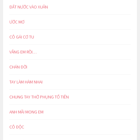
ĐẤT NƯỚC VÀO XUÂN
ƯỚC MƠ
CÔ GÁI CƠ TU
VẮNG EM RỒI…
CHÁN ĐỜI
TAY LÀM HÀM NHAI
CHUNG TAY THỜ PHỤNG TỔ TIÊN
ANH MÃI MONG EM
CÔ ĐỘC