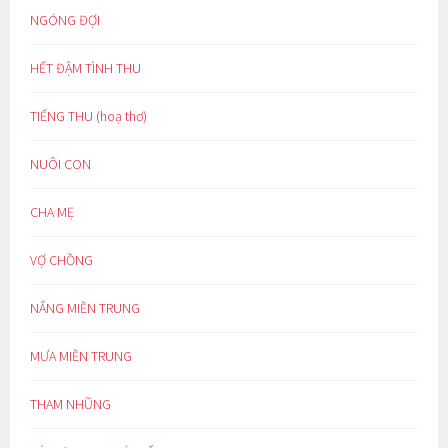
NGÓNG ĐỢI
HẾT ĐẬM TÌNH THU
TIẾNG THU (hoạ thơ)
NUÔI CON
CHA MẸ
VỢ CHỒNG
NẮNG MIỀN TRUNG
MƯA MIỀN TRUNG
THAM NHŨNG