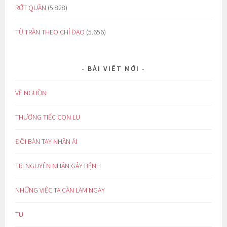
RỚT QUẦN
(5.828)
TỪ TRẦN THEO CHỈ ĐẠO
(5.656)
BÀI VIẾT MỚI
VỀ NGUỒN
THƯƠNG TIẾC CON LU
ĐÔI BÀN TAY NHÂN ÁI
TRỊ NGUYÊN NHÂN GÂY BỆNH
NHỮNG VIỆC TA CẦN LÀM NGAY
TU