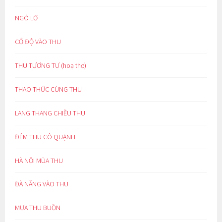
NGÓ LƠ
CỔ ĐỘ VÀO THU
THU TƯƠNG TƯ (hoạ thơ)
THAO THỨC CÙNG THU
LANG THANG CHIỀU THU
ĐÊM THU CÔ QUẠNH
HÀ NỘI MÙA THU
ĐÀ NẴNG VÀO THU
MƯA THU BUỒN