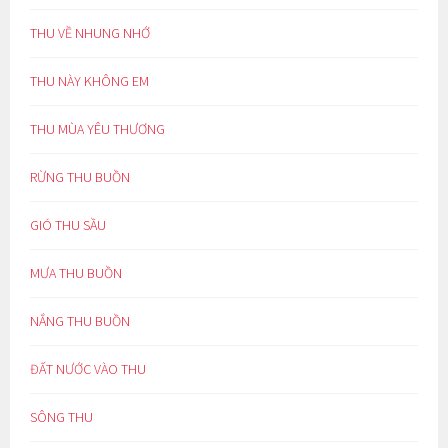
THU VỀ NHUNG NHỚ
THU NÀY KHÔNG EM
THU MÙA YÊU THƯƠNG
RỪNG THU BUỒN
GIÓ THU SẦU
MƯA THU BUỒN
NẮNG THU BUỒN
ĐẤT NƯỚC VÀO THU
SÔNG THU