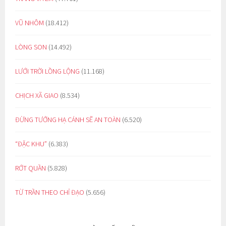
VŨ NHÔM
(18.412)
LÒNG SON
(14.492)
LƯỚI TRỜI LỒNG LỘNG
(11.168)
CHỊCH XÃ GIAO
(8.534)
ĐỪNG TƯỞNG HẠ CÁNH SẼ AN TOÀN
(6.520)
“ĐẶC KHU”
(6.383)
RỚT QUẦN
(5.828)
TỪ TRẦN THEO CHỈ ĐẠO
(5.656)