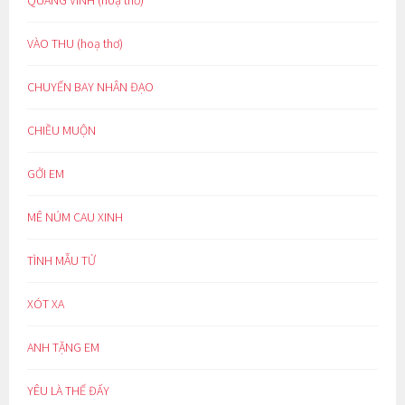
VÀO THU (hoạ thơ)
CHUYẾN BAY NHÂN ĐẠO
CHIỀU MUỘN
GỞI EM
MÊ NÚM CAU XINH
TÌNH MẪU TỬ
XÓT XA
ANH TẶNG EM
YÊU LÀ THẾ ĐẤY