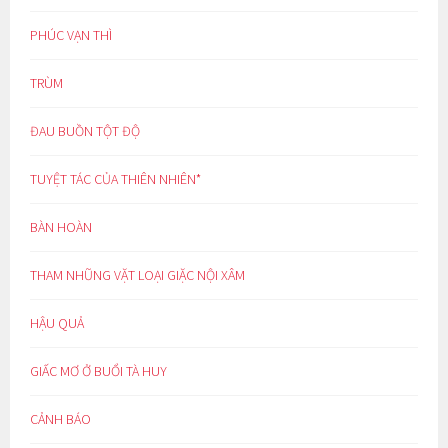
PHÚC VẠN THÌ
TRÙM
ĐAU BUỒN TỘT ĐỘ
TUYỆT TÁC CỦA THIÊN NHIÊN*
BÀN HOÀN
THAM NHŨNG VẶT LOẠI GIẶC NỘI XÂM
HẬU QUẢ
GIẤC MƠ Ở BUỔI TÀ HUY
CẢNH BÁO