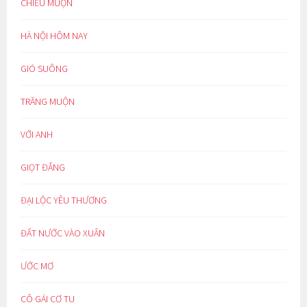
CHIỀU MUỘN
HÀ NỘI HÔM NAY
GIÓ SUÔNG
TRĂNG MUỘN
VỚI ANH
GIỌT ĐẮNG
ĐẠI LỘC YÊU THƯƠNG
ĐẤT NƯỚC VÀO XUÂN
ƯỚC MƠ
CÔ GÁI CƠ TU