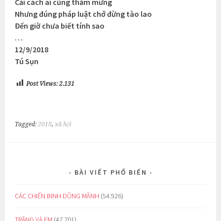
Cải cách ai cũng thầm mừng
Nhưng đúng pháp luật chớ đừng tào lao
Đến giờ chưa biết tính sao
…
12/9/2018
Tú Sụn
Post Views:
2.131
Tagged:
2018
,
xã hội
BÀI VIẾT PHỔ BIẾN
CÁC CHIẾN BINH DŨNG MÃNH
(54.926)
TRĂNG VÀ EM
(47.701)