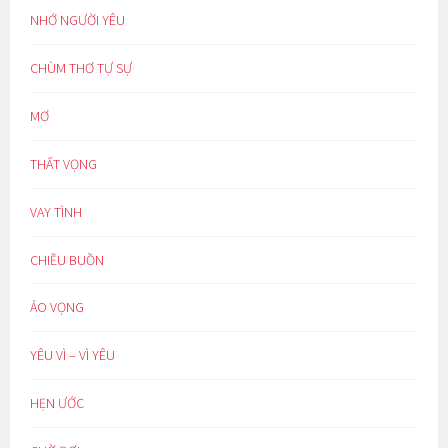
NHỚ NGƯỜI YÊU
CHÙM THƠ TỰ SỰ
MƠ
THẤT VỌNG
VAY TÌNH
CHIỀU BUỒN
ẢO VỌNG
YÊU VÌ – VÌ YÊU
HẸN ƯỚC