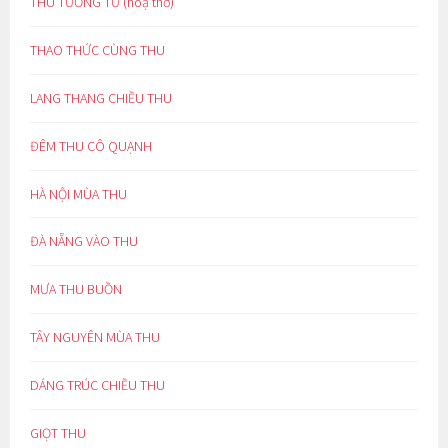
THU TƯƠNG TƯ (hoạ thơ)
THAO THỨC CÙNG THU
LANG THANG CHIỀU THU
ĐÊM THU CÔ QUẠNH
HÀ NỘI MÙA THU
ĐÀ NẴNG VÀO THU
MƯA THU BUỒN
TÂY NGUYÊN MÙA THU
DÁNG TRÚC CHIỀU THU
GIỌT THU