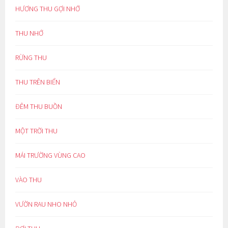
HƯƠNG THU GỢI NHỚ
THU NHỚ
RỪNG THU
THU TRÊN BIỂN
ĐÊM THU BUỒN
MỘT TRỜI THU
MÁI TRƯỜNG VÙNG CAO
VÀO THU
VƯỜN RAU NHO NHỎ