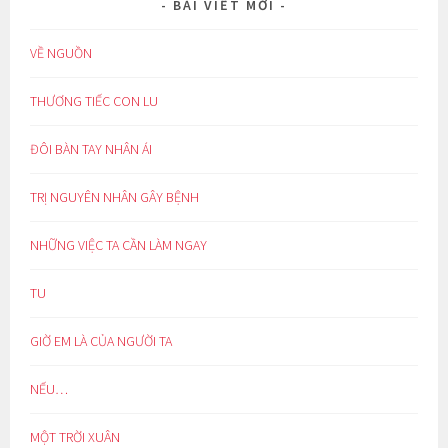
BÀI VIẾT MỚI
VỀ NGUỒN
THƯƠNG TIẾC CON LU
ĐÔI BÀN TAY NHÂN ÁI
TRỊ NGUYÊN NHÂN GÂY BỆNH
NHỮNG VIỆC TA CẦN LÀM NGAY
TU
GIỜ EM LÀ CỦA NGƯỜI TA
NẾU…
MỘT TRỜI XUÂN