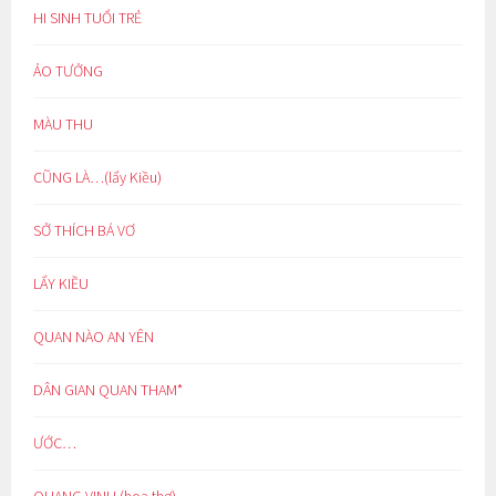
HI SINH TUỔI TRẺ
ẢO TƯỞNG
MÀU THU
CŨNG LÀ…(lẩy Kiều)
SỞ THÍCH BÁ VƠ
LẨY KIỀU
QUAN NÀO AN YÊN
DÂN GIAN QUAN THAM*
ƯỚC…
QUANG VINH (hoạ thơ)