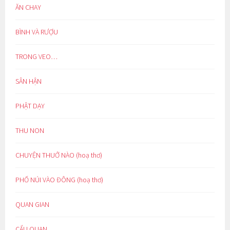
ĂN CHAY
BÌNH VÀ RƯỢU
TRONG VEO…
SÂN HẬN
PHẬT DẠY
THU NON
CHUYỆN THUỞ NÀO (hoạ thơ)
PHỐ NÚI VÀO ĐÔNG (hoạ thơ)
QUAN GIAN
CẨU QUAN