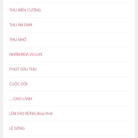
THU BIÊN CƯƠNG
THU ẢM ĐẠM
THU NHỚ
NHÂN MÙA VU LAN
PHÚT ĐẦU THU
CUỘC ĐỜI
…CHO LÀNH
LẺN VÀO RỪNG (hoạ thơ)
LẼ SỐNG