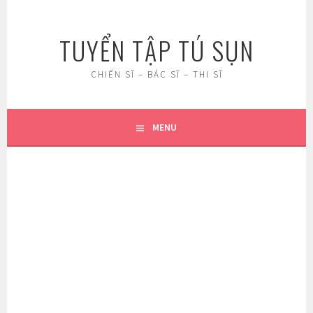
Skip
to
TUYỂN TẬP TÚ SỤN
content
CHIẾN SĨ – BÁC SĨ – THI SĨ
MENU