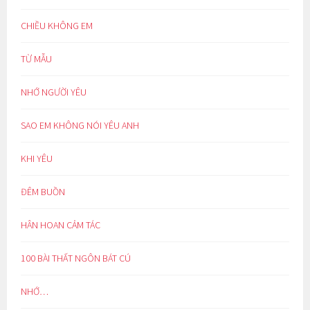
CHIỀU KHÔNG EM
TỪ MẪU
NHỚ NGƯỜI YÊU
SAO EM KHÔNG NÓI YÊU ANH
KHI YÊU
ĐÊM BUỒN
HÂN HOAN CẢM TÁC
100 BÀI THẤT NGÔN BÁT CÚ
NHỚ…