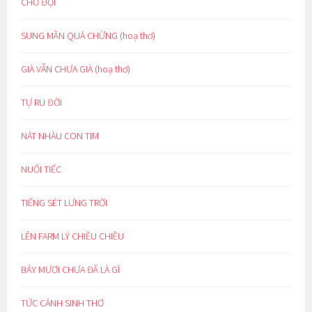
CHỜ ĐỢI
SUNG MÃN QUÁ CHỪNG (hoạ thơ)
GIÀ VẪN CHƯA GIÀ (hoạ thơ)
TỰ RU ĐỜI
NÁT NHÀU CON TIM
NUỐI TIẾC
TIẾNG SÉT LƯNG TRỜI
LÊN FARM LÝ CHIỀU CHIỀU
BẢY MƯƠI CHƯA ĐÃ LÀ GÌ
TỨC CẢNH SINH THƠ