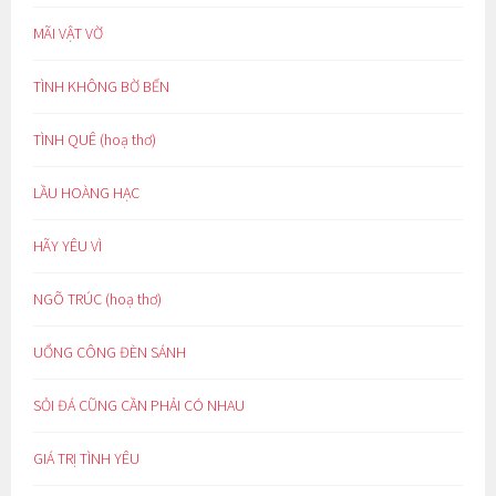
MÃI VẬT VỜ
TÌNH KHÔNG BỜ BẾN
TÌNH QUÊ (hoạ thơ)
LẦU HOÀNG HẠC
HÃY YÊU VÌ
NGÕ TRÚC (hoạ thơ)
UỔNG CÔNG ĐÈN SÁNH
SỎI ĐÁ CŨNG CẦN PHẢI CÓ NHAU
GIÁ TRỊ TÌNH YÊU