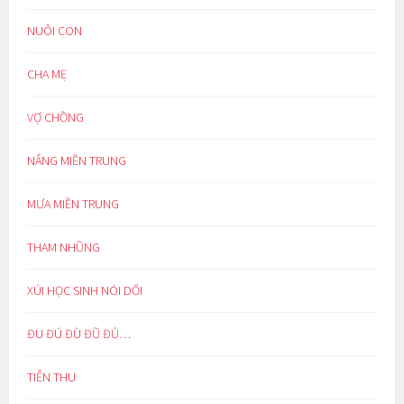
NUÔI CON
CHA MẸ
VỢ CHỒNG
NẮNG MIỀN TRUNG
MƯA MIỀN TRUNG
THAM NHŨNG
XÚI HỌC SINH NÓI DỐI
ĐU ĐÚ ĐÙ ĐŨ ĐỦ…
TIỄN THU