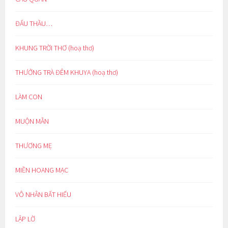
ĐẤU THẦU…
KHUNG TRỜI THƠ (hoạ thơ)
THƯỞNG TRÀ ĐÊM KHUYA (hoạ thơ)
LÀM CON
MUỘN MẰN
THƯƠNG MẸ
MIỀN HOANG MẠC
VÔ NHÂN BẤT HIẾU
LẬP LỜ