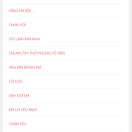
VẮNG EM RỒI…
CHÁN ĐỜI
TAY LÀM HÀM NHAI
CHUNG TAY THỜ PHỤNG TỔ TIÊN
ANH MÃI MONG EM
CÔ ĐỘC
ANH ĐỢI EM
EM CÓ YÊU ANH?
THẦM YÊU