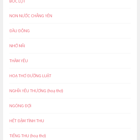
BÓC LỘT
NON NƯỚC CHẲNG YÊN
ĐẦU ĐÔNG
NHỚ MÃI
THẦM YÊU
HOẠ THƠ ĐƯỜNG LUẬT
NGHĨA YÊU THƯƠNG (hoạ thơ)
NGÓNG ĐỢI
HẾT ĐẬM TÌNH THU
TIẾNG THU (hoạ thơ)