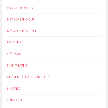
SAO LẠI TRA CÒNG*
NÉT ĐẸP LÀNG QUÊ
MÃI GIỮ DUYÊN TÌNH
LÀNG YÊU
ƯỚC VỌNG
MIỀN THƯƠNG
CHÙM THƠ THẤT NGÔN TỨ CÚ
NHỚ TIẾC
ĐẮNG ĐÓT