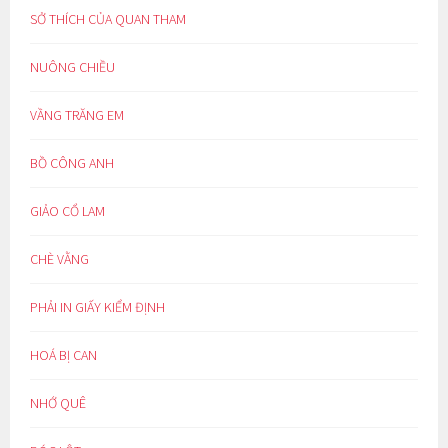
SỞ THÍCH CỦA QUAN THAM
NUÔNG CHIỀU
VẦNG TRĂNG EM
BỒ CÔNG ANH
GIẢO CỔ LAM
CHÈ VẰNG
PHẢI IN GIẤY KIỂM ĐỊNH
HOÁ BỊ CAN
NHỚ QUÊ