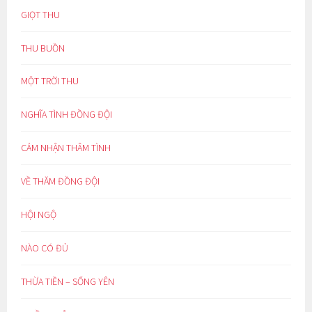
GIỌT THU
THU BUỒN
MỘT TRỜI THU
NGHĨA TÌNH ĐỒNG ĐỘI
CẢM NHẬN THÂM TÌNH
VỀ THĂM ĐỒNG ĐỘI
HỘI NGỘ
NÀO CÓ ĐỦ
THỪA TIỀN – SỐNG YÊN