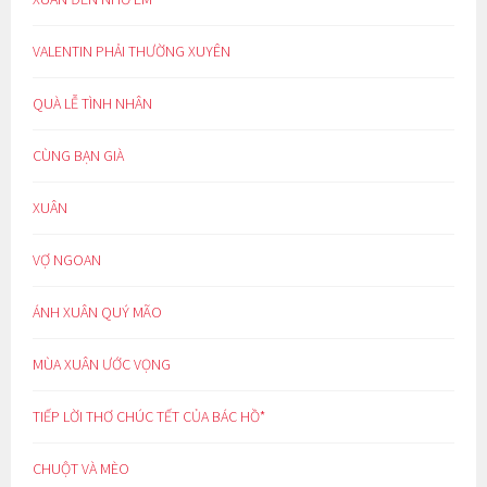
VALENTIN PHẢI THƯỜNG XUYÊN
QUÀ LỄ TÌNH NHÂN
CÙNG BẠN GIÀ
XUÂN
VỢ NGOAN
ÁNH XUÂN QUÝ MÃO
MÙA XUÂN ƯỚC VỌNG
TIẾP LỜI THƠ CHÚC TẾT CỦA BÁC HỒ*
CHUỘT VÀ MÈO