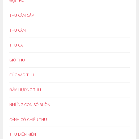
ĐỢI THU
THU CĂM CĂM
THU CẢM
THU CA
GIÓ THU
CÚC VÀO THU
ĐẬM HƯƠNG THU
NHỮNG CON SỐ BUỒN
CÁNH CÒ CHIỀU THU
THU DIỆN KIẾN