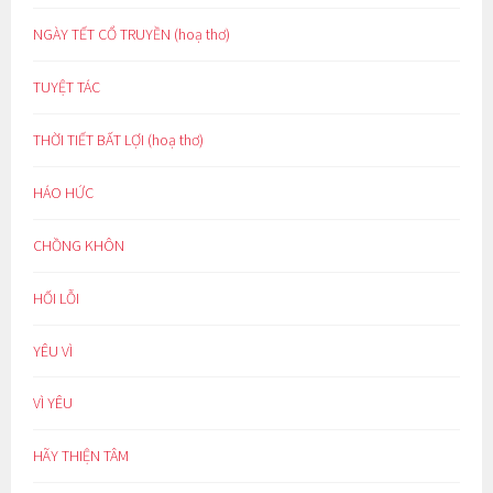
NGÀY TẾT CỔ TRUYỀN (hoạ thơ)
TUYỆT TÁC
THỜI TIẾT BẤT LỢI (hoạ thơ)
HÁO HỨC
CHỒNG KHÔN
HỐI LỖI
YÊU VÌ
VÌ YÊU
HÃY THIỆN TÂM