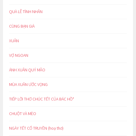
QUÀ LỄ TÌNH NHÂN
CÙNG BẠN GIÀ
XUÂN
VỢ NGOAN
ÁNH XUÂN QUÝ MÃO
MÙA XUÂN ƯỚC VỌNG
TIẾP LỜI THƠ CHÚC TẾT CỦA BÁC HỒ*
CHUỘT VÀ MÈO
NGÀY TẾT CỔ TRUYỀN (hoạ thơ)