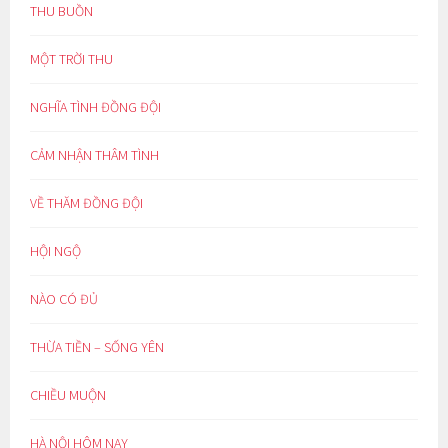
THU BUỒN
MỘT TRỜI THU
NGHĨA TÌNH ĐỒNG ĐỘI
CẢM NHẬN THÂM TÌNH
VỀ THĂM ĐỒNG ĐỘI
HỘI NGỘ
NÀO CÓ ĐỦ
THỪA TIỀN – SỐNG YÊN
CHIỀU MUỘN
HÀ NỘI HÔM NAY