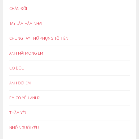
CHÁN ĐỜI
TAY LÀM HÀM NHAI
CHUNG TAY THỜ PHỤNG TỔ TIÊN
ANH MÃI MONG EM
CÔ ĐỘC
ANH ĐỢI EM
EM CÓ YÊU ANH?
THẦM YÊU
NHỚ NGƯỜI YÊU