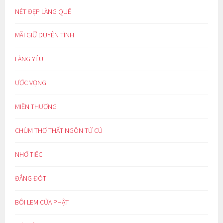
NÉT ĐẸP LÀNG QUÊ
MÃI GIỮ DUYÊN TÌNH
LÀNG YÊU
ƯỚC VỌNG
MIỀN THƯƠNG
CHÙM THƠ THẤT NGÔN TỨ CÚ
NHỚ TIẾC
ĐẮNG ĐÓT
BÔI LEM CỬA PHẬT