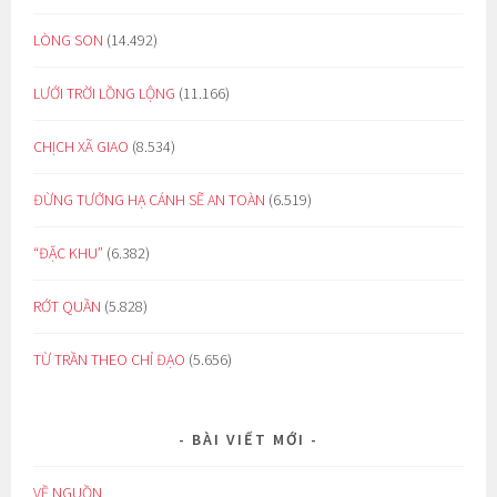
LÒNG SON
(14.492)
LƯỚI TRỜI LỒNG LỘNG
(11.166)
CHỊCH XÃ GIAO
(8.534)
ĐỪNG TƯỞNG HẠ CÁNH SẼ AN TOÀN
(6.519)
“ĐẶC KHU”
(6.382)
RỚT QUẦN
(5.828)
TỪ TRẦN THEO CHỈ ĐẠO
(5.656)
BÀI VIẾT MỚI
VỀ NGUỒN