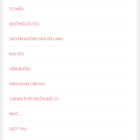
TỪ MẪU
NHỚ NGƯỜI YÊU
SAO EM KHÔNG NÓI YÊU ANH
KHI YÊU
ĐÊM BUỒN
HÂN HOAN CẢM TÁC
100 BÀI THẤT NGÔN BÁT CÚ
NHỚ…
GIỌT THU