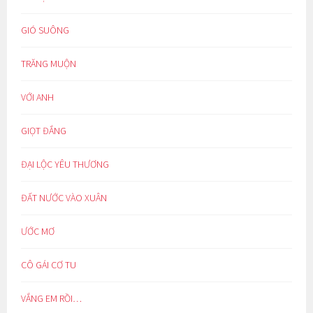
GIÓ SUÔNG
TRĂNG MUỘN
VỚI ANH
GIỌT ĐẮNG
ĐẠI LỘC YÊU THƯƠNG
ĐẤT NƯỚC VÀO XUÂN
ƯỚC MƠ
CÔ GÁI CƠ TU
VẮNG EM RỒI…