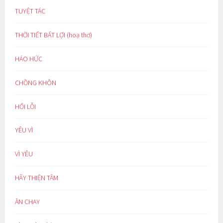
TUYỆT TÁC
THỜI TIẾT BẤT LỢI (hoạ thơ)
HÁO HỨC
CHỒNG KHÔN
HỐI LỖI
YÊU VÌ
VÌ YÊU
HÃY THIỆN TÂM
ĂN CHAY