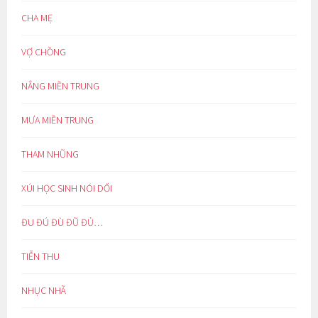
CHA MẸ
VỢ CHỒNG
NẮNG MIỀN TRUNG
MƯA MIỀN TRUNG
THAM NHŨNG
XÚI HỌC SINH NÓI DỐI
ĐU ĐÚ ĐÙ ĐŨ ĐỦ…
TIỄN THU
NHỤC NHÃ