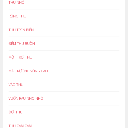
THU NHỚ
RỪNG THU
THU TRÊN BIỂN
ĐÊM THU BUỒN
MỘT TRỜI THU
MÁI TRƯỜNG VÙNG CAO
VÀO THU
VƯỜN RAU NHO NHỎ
ĐỢI THU
THU CĂM CĂM