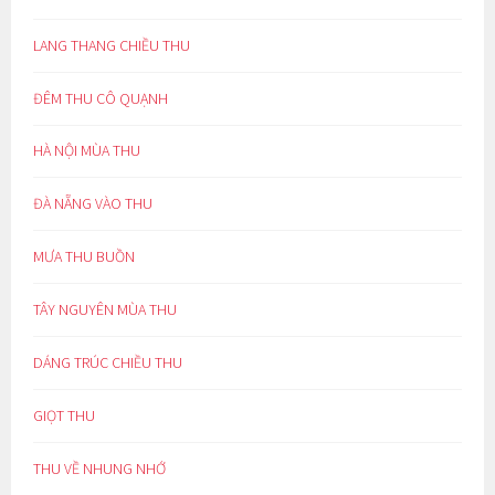
LANG THANG CHIỀU THU
ĐÊM THU CÔ QUẠNH
HÀ NỘI MÙA THU
ĐÀ NẴNG VÀO THU
MƯA THU BUỒN
TÂY NGUYÊN MÙA THU
DÁNG TRÚC CHIỀU THU
GIỌT THU
THU VỀ NHUNG NHỚ