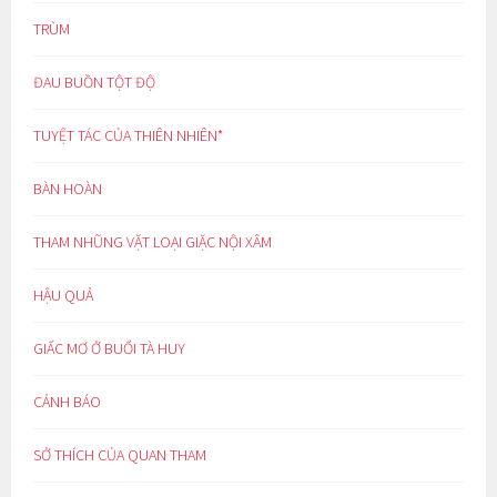
TRÙM
ĐAU BUỒN TỘT ĐỘ
TUYỆT TÁC CỦA THIÊN NHIÊN*
BÀN HOÀN
THAM NHŨNG VẶT LOẠI GIẶC NỘI XÂM
HẬU QUẢ
GIẤC MƠ Ở BUỔI TÀ HUY
CẢNH BÁO
SỞ THÍCH CỦA QUAN THAM