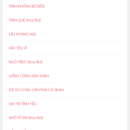
TÌNH KHÔNG BỜ BẾN
TÌNH QUÊ (hoạ thơ)
LẦU HOÀNG HẠC
HÃY YÊU VÌ
NGÕ TRÚC (hoạ thơ)
UỔNG CÔNG ĐÈN SÁNH
SỎI ĐÁ CŨNG CẦN PHẢI CÓ NHAU
GIÁ TRỊ TÌNH YÊU
NHỚ VỀ EM (hoạ thơ)