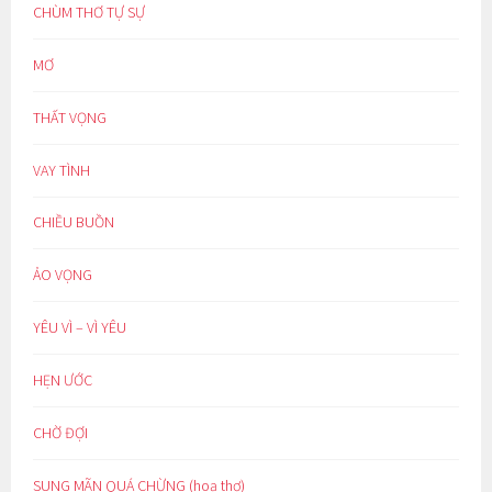
CHÙM THƠ TỰ SỰ
MƠ
THẤT VỌNG
VAY TÌNH
CHIỀU BUỒN
ẢO VỌNG
YÊU VÌ – VÌ YÊU
HẸN ƯỚC
CHỜ ĐỢI
SUNG MÃN QUÁ CHỪNG (hoạ thơ)