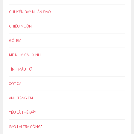
CHUYẾN BAY NHÂN ĐẠO
CHIỀU MUỘN
GỞI EM
MÊ NÚM CAU XINH
TÌNH MẪU TỬ
XÓT XA
ANH TẶNG EM
YÊU LÀ THẾ ĐẤY
SAO LẠI TRA CÒNG*