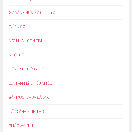
GIÀ VẪN CHƯA GIÀ (hoạ thơ)
TỰ RU ĐỜI
NÁT NHÀU CON TIM
NUỐI TIẾC
TIẾNG SÉT LƯNG TRỜI
LÊN FARM LÝ CHIỀU CHIỀU
BẢY MƯƠI CHƯA ĐÃ LÀ GÌ
TỨC CẢNH SINH THƠ
PHÚC VẠN THÌ