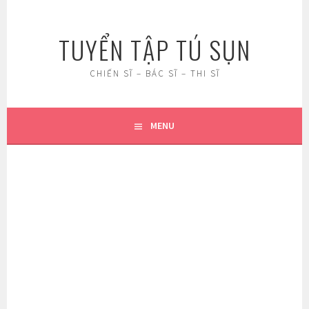
Skip
to
TUYỂN TẬP TÚ SỤN
content
CHIẾN SĨ – BÁC SĨ – THI SĨ
MENU