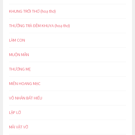
KHUNG TRỜI THƠ (hoạ thơ)
THƯỞNG TRÀ ĐÊM KHUYA (hoạ thơ)
LÀM CON
MUỘN MẰN
THƯƠNG MẸ
MIỀN HOANG MẠC
VÔ NHÂN BẤT HIẾU
LẬP LỜ
MÃI VẬT VỜ