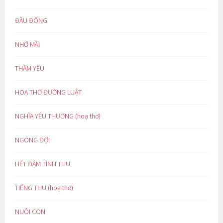
ĐẦU ĐÔNG
NHỚ MÃI
THẦM YÊU
HOẠ THƠ ĐƯỜNG LUẬT
NGHĨA YÊU THƯƠNG (hoạ thơ)
NGÓNG ĐỢI
HẾT ĐẬM TÌNH THU
TIẾNG THU (hoạ thơ)
NUÔI CON