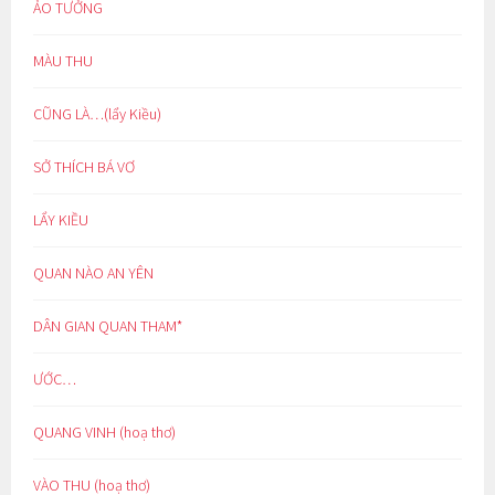
ẢO TƯỞNG
MÀU THU
CŨNG LÀ…(lẩy Kiều)
SỞ THÍCH BÁ VƠ
LẨY KIỀU
QUAN NÀO AN YÊN
DÂN GIAN QUAN THAM*
ƯỚC…
QUANG VINH (hoạ thơ)
VÀO THU (hoạ thơ)