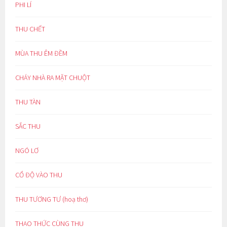
PHI LÍ
THU CHẾT
MÙA THU ÊM ĐỀM
CHÁY NHÀ RA MẶT CHUỘT
THU TÀN
SẮC THU
NGÓ LƠ
CỔ ĐỘ VÀO THU
THU TƯƠNG TƯ (hoạ thơ)
THAO THỨC CÙNG THU