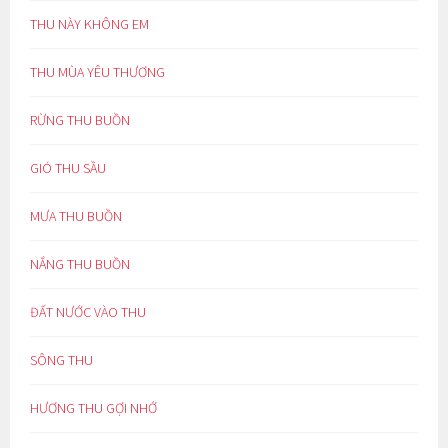
THU NÀY KHÔNG EM
THU MÙA YÊU THƯƠNG
RỪNG THU BUỒN
GIÓ THU SẦU
MƯA THU BUỒN
NẮNG THU BUỒN
ĐẤT NƯỚC VÀO THU
SÔNG THU
HƯƠNG THU GỢI NHỚ