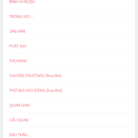
BÌNH VÀ RƯỢU
TRONG VEO…
SÂN HẬN
PHẬT DẠY
THU NON
CHUYỆN THUỞ NÀO (hoạ thơ)
PHỐ NÚI VÀO ĐÔNG (hoạ thơ)
QUAN GIAN
CẨU QUAN
ĐẤU THẦU…