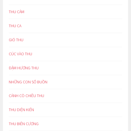
THU CẢM
THU CA
GIÓ THU
CÚC VÀO THU
ĐẬM HƯƠNG THU
NHỮNG CON SỐ BUỒN
CÁNH CÒ CHIỀU THU
THU DIỆN KIẾN
THU BIÊN CƯƠNG