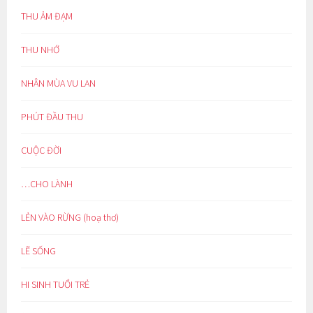
THU ẢM ĐẠM
THU NHỚ
NHÂN MÙA VU LAN
PHÚT ĐẦU THU
CUỘC ĐỜI
…CHO LÀNH
LẺN VÀO RỪNG (hoạ thơ)
LẼ SỐNG
HI SINH TUỔI TRẺ