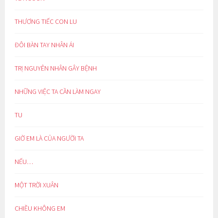
THƯƠNG TIẾC CON LU
ĐÔI BÀN TAY NHÂN ÁI
TRỊ NGUYÊN NHÂN GÂY BỆNH
NHỮNG VIỆC TA CẦN LÀM NGAY
TU
GIỜ EM LÀ CỦA NGƯỜI TA
NẾU…
MỘT TRỜI XUÂN
CHIỀU KHÔNG EM