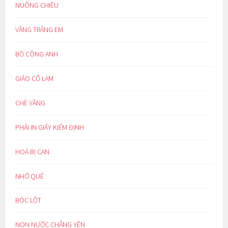
NUÔNG CHIỀU
VẦNG TRĂNG EM
BỒ CÔNG ANH
GIẢO CỔ LAM
CHÈ VẰNG
PHẢI IN GIẤY KIỂM ĐỊNH
HOÁ BỊ CAN
NHỚ QUÊ
BÓC LỘT
NON NƯỚC CHẲNG YÊN