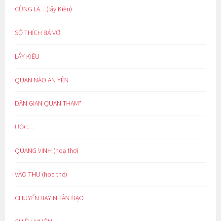
CŨNG LÀ…(lẩy Kiều)
SỞ THÍCH BÁ VƠ
LẨY KIỀU
QUAN NÀO AN YÊN
DÂN GIAN QUAN THAM*
ƯỚC…
QUANG VINH (hoạ thơ)
VÀO THU (hoạ thơ)
CHUYẾN BAY NHÂN ĐẠO