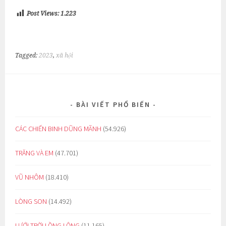
Post Views:
1.223
Tagged:
2023
,
xã hội
BÀI VIẾT PHỔ BIẾN
CÁC CHIẾN BINH DŨNG MÃNH
(54.926)
TRĂNG VÀ EM
(47.701)
VŨ NHÔM
(18.410)
LÒNG SON
(14.492)
LƯỚI TRỜI LỒNG LỘNG
(11.165)