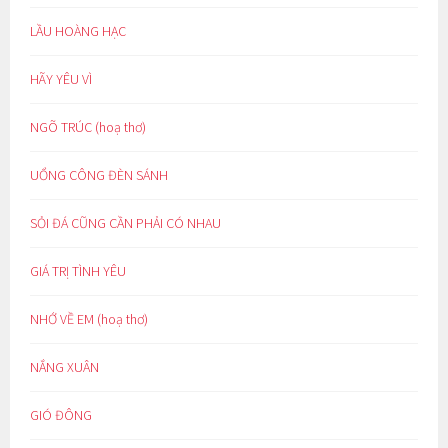
LẦU HOÀNG HẠC
HÃY YÊU VÌ
NGÕ TRÚC (hoạ thơ)
UỔNG CÔNG ĐÈN SÁNH
SỎI ĐÁ CŨNG CẦN PHẢI CÓ NHAU
GIÁ TRỊ TÌNH YÊU
NHỚ VỀ EM (hoạ thơ)
NẮNG XUÂN
GIÓ ĐÔNG