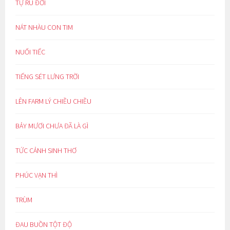
TỰ RU ĐỜI
NÁT NHÀU CON TIM
NUỐI TIẾC
TIẾNG SÉT LƯNG TRỜI
LÊN FARM LÝ CHIỀU CHIỀU
BẢY MƯƠI CHƯA ĐÃ LÀ GÌ
TỨC CẢNH SINH THƠ
PHÚC VẠN THÌ
TRÙM
ĐAU BUỒN TỘT ĐỘ