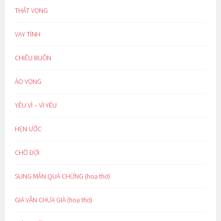
THẤT VỌNG
VAY TÌNH
CHIỀU BUỒN
ẢO VỌNG
YÊU VÌ – VÌ YÊU
HẸN ƯỚC
CHỜ ĐỢI
SUNG MÃN QUÁ CHỪNG (hoạ thơ)
GIÀ VẪN CHƯA GIÀ (hoạ thơ)