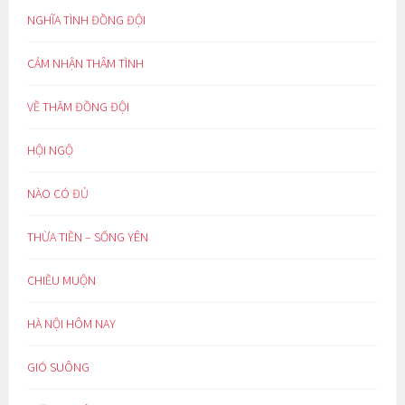
NGHĨA TÌNH ĐỒNG ĐỘI
CẢM NHẬN THÂM TÌNH
VỀ THĂM ĐỒNG ĐỘI
HỘI NGỘ
NÀO CÓ ĐỦ
THỪA TIỀN – SỐNG YÊN
CHIỀU MUỘN
HÀ NỘI HÔM NAY
GIÓ SUÔNG