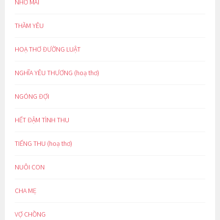
NHỚ MÃI
THẦM YÊU
HOẠ THƠ ĐƯỜNG LUẬT
NGHĨA YÊU THƯƠNG (hoạ thơ)
NGÓNG ĐỢI
HẾT ĐẬM TÌNH THU
TIẾNG THU (hoạ thơ)
NUÔI CON
CHA MẸ
VỢ CHỒNG