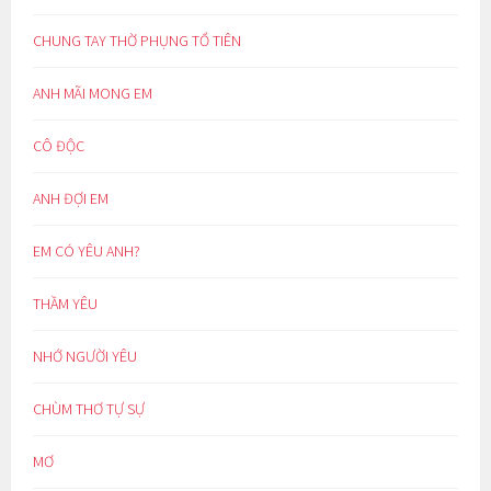
CHUNG TAY THỜ PHỤNG TỔ TIÊN
ANH MÃI MONG EM
CÔ ĐỘC
ANH ĐỢI EM
EM CÓ YÊU ANH?
THẦM YÊU
NHỚ NGƯỜI YÊU
CHÙM THƠ TỰ SỰ
MƠ