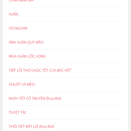
CÙNG BẠN GIÀ
XUÂN
VỢ NGOAN
ÁNH XUÂN QUÝ MÃO
MÙA XUÂN ƯỚC VỌNG
TIẾP LỜI THƠ CHÚC TẾT CỦA BÁC HỒ*
CHUỘT VÀ MÈO
NGÀY TẾT CỔ TRUYỀN (hoạ thơ)
TUYỆT TÁC
THỜI TIẾT BẤT LỢI (hoạ thơ)