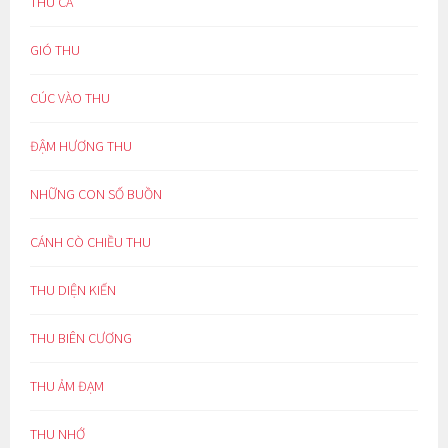
THU CA
GIÓ THU
CÚC VÀO THU
ĐẬM HƯƠNG THU
NHỮNG CON SỐ BUỒN
CÁNH CÒ CHIỀU THU
THU DIỆN KIẾN
THU BIÊN CƯƠNG
THU ẢM ĐẠM
THU NHỚ