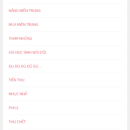
NẮNG MIỀN TRUNG
MƯA MIỀN TRUNG
THAM NHŨNG
XÚI HỌC SINH NÓI DỐI
ĐU ĐÚ ĐÙ ĐŨ ĐỦ…
TIỄN THU
NHỤC NHÃ
PHI LÍ
THU CHẾT