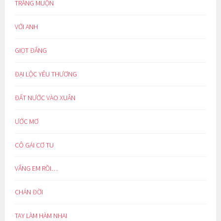
TRĂNG MUỘN
VỚI ANH
GIỌT ĐẮNG
ĐẠI LỘC YÊU THƯƠNG
ĐẤT NƯỚC VÀO XUÂN
ƯỚC MƠ
CÔ GÁI CƠ TU
VẮNG EM RỒI…
CHÁN ĐỜI
TAY LÀM HÀM NHAI