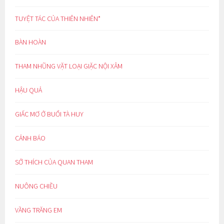
TUYỆT TÁC CỦA THIÊN NHIÊN*
BÀN HOÀN
THAM NHŨNG VẶT LOẠI GIẶC NỘI XÂM
HẬU QUẢ
GIẤC MƠ Ở BUỔI TÀ HUY
CẢNH BÁO
SỞ THÍCH CỦA QUAN THAM
NUÔNG CHIỀU
VẦNG TRĂNG EM