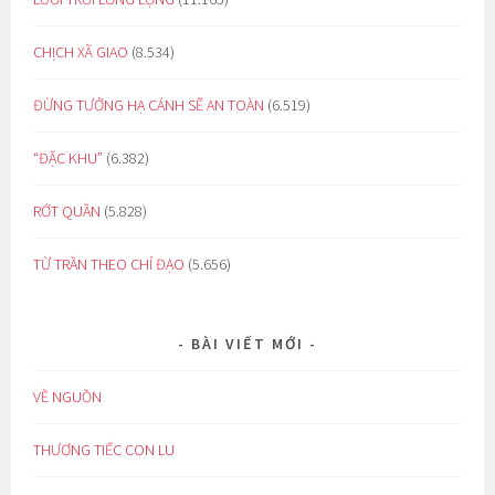
CHỊCH XÃ GIAO
(8.534)
ĐỪNG TƯỞNG HẠ CÁNH SẼ AN TOÀN
(6.519)
“ĐẶC KHU”
(6.382)
RỚT QUẦN
(5.828)
TỪ TRẦN THEO CHỈ ĐẠO
(5.656)
BÀI VIẾT MỚI
VỀ NGUỒN
THƯƠNG TIẾC CON LU