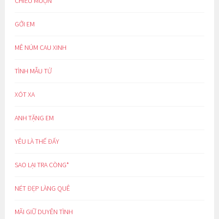
CHIỀU MUỘN
GỞI EM
MÊ NÚM CAU XINH
TÌNH MẪU TỬ
XÓT XA
ANH TẶNG EM
YÊU LÀ THẾ ĐẤY
SAO LẠI TRA CÒNG*
NÉT ĐẸP LÀNG QUÊ
MÃI GIỮ DUYÊN TÌNH