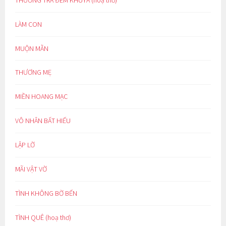
LÀM CON
MUỘN MẰN
THƯƠNG MẸ
MIỀN HOANG MẠC
VÔ NHÂN BẤT HIẾU
LẬP LỜ
MÃI VẬT VỜ
TÌNH KHÔNG BỜ BẾN
TÌNH QUÊ (hoạ thơ)