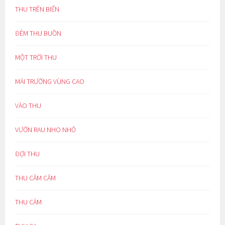
THU TRÊN BIỂN
ĐÊM THU BUỒN
MỘT TRỜI THU
MÁI TRƯỜNG VÙNG CAO
VÀO THU
VƯỜN RAU NHO NHỎ
ĐỢI THU
THU CĂM CĂM
THU CẢM