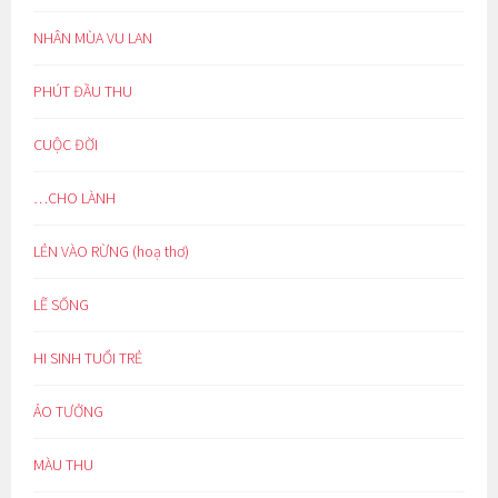
NHÂN MÙA VU LAN
PHÚT ĐẦU THU
CUỘC ĐỜI
…CHO LÀNH
LẺN VÀO RỪNG (hoạ thơ)
LẼ SỐNG
HI SINH TUỔI TRẺ
ẢO TƯỞNG
MÀU THU