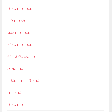
RỪNG THU BUỒN
GIÓ THU SẦU
MƯA THU BUỒN
NẮNG THU BUỒN
ĐẤT NƯỚC VÀO THU
SÔNG THU
HƯƠNG THU GỢI NHỚ
THU NHỚ
RỪNG THU