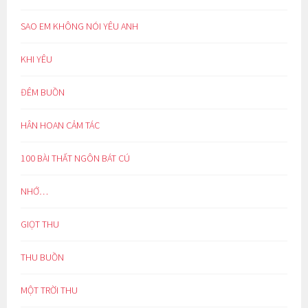
SAO EM KHÔNG NÓI YÊU ANH
KHI YÊU
ĐÊM BUỒN
HÂN HOAN CẢM TÁC
100 BÀI THẤT NGÔN BÁT CÚ
NHỚ…
GIỌT THU
THU BUỒN
MỘT TRỜI THU