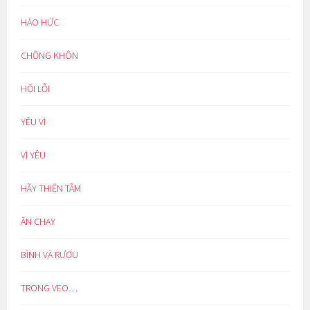
HÁO HỨC
CHỒNG KHÔN
HỐI LỖI
YÊU VÌ
VÌ YÊU
HÃY THIỆN TÂM
ĂN CHAY
BÌNH VÀ RƯỢU
TRONG VEO…