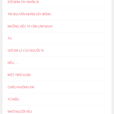
ĐÔI BÀN TAY NHÂN ÁI
TRỊ NGUYÊN NHÂN GÂY BỆNH
NHỮNG VIỆC TA CẦN LÀM NGAY
TU
GIỜ EM LÀ CỦA NGƯỜI TA
NẾU…
MỘT TRỜI XUÂN
CHIỀU KHÔNG EM
TỪ MẪU
NHỚ NGƯỜI YÊU