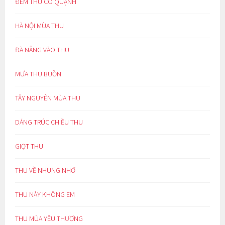
ĐÊM THU CÔ QUẠNH
HÀ NỘI MÙA THU
ĐÀ NẴNG VÀO THU
MƯA THU BUỒN
TÂY NGUYÊN MÙA THU
DÁNG TRÚC CHIỀU THU
GIỌT THU
THU VỀ NHUNG NHỚ
THU NÀY KHÔNG EM
THU MÙA YÊU THƯƠNG