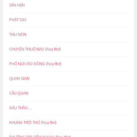
SÂN HẬN
PHẬT DẠY
THU NON
CHUYỆN THUỞ NÀO (hoạ thơ)
PHỐ NÚI VÀO ĐÔNG (hoạ thơ)
QUAN GIAN
CẨU QUAN
ĐẤU THẦU…
KHUNG TRỜI THƠ (hoạ thơ)
THƯỞNG TRÀ ĐÊM KHUYA (hoạ thơ)