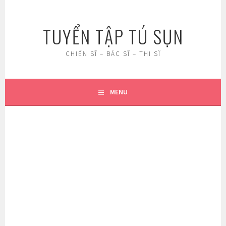
Skip
to
TUYỂN TẬP TÚ SỤN
content
CHIẾN SĨ – BÁC SĨ – THI SĨ
MENU