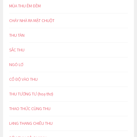
MÙA THU ÊM ĐỀM
CHÁY NHÀ RA MẶT CHUỘT
THU TÀN
SẮC THU
NGÓ LƠ
CỔ ĐỘ VÀO THU
THU TƯƠNG TƯ (hoạ thơ)
THAO THỨC CÙNG THU
LANG THANG CHIỀU THU