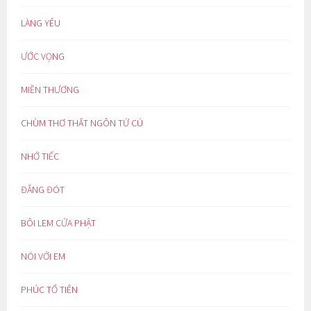
LÀNG YÊU
ƯỚC VỌNG
MIỀN THƯƠNG
CHÙM THƠ THẤT NGÔN TỨ CÚ
NHỚ TIẾC
ĐẮNG ĐÓT
BÔI LEM CỬA PHẬT
NÓI VỚI EM
PHÚC TỔ TIÊN