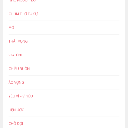
NHỚ NGƯỜI YÊU
CHÙM THƠ TỰ SỰ
MƠ
THẤT VỌNG
VAY TÌNH
CHIỀU BUỒN
ẢO VỌNG
YÊU VÌ – VÌ YÊU
HẸN ƯỚC
CHỜ ĐỢI