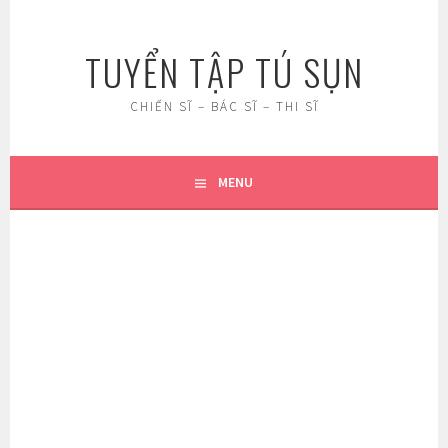
Skip
to
TUYỂN TẬP TÚ SỤN
content
CHIẾN SĨ – BÁC SĨ – THI SĨ
MENU