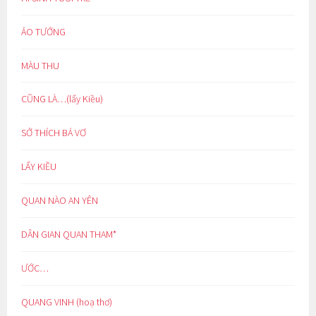
ẢO TƯỞNG
MÀU THU
CŨNG LÀ…(lẩy Kiều)
SỞ THÍCH BÁ VƠ
LẨY KIỀU
QUAN NÀO AN YÊN
DÂN GIAN QUAN THAM*
ƯỚC…
QUANG VINH (hoạ thơ)