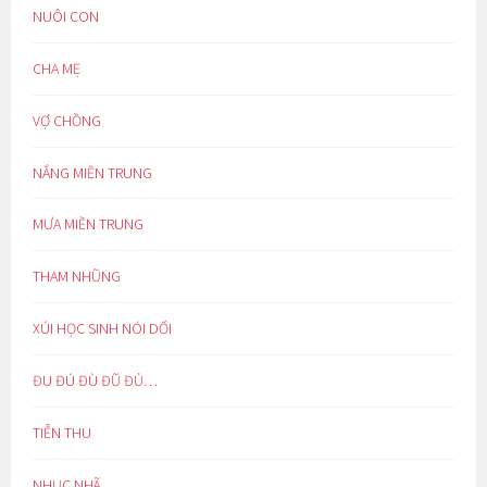
NUÔI CON
CHA MẸ
VỢ CHỒNG
NẮNG MIỀN TRUNG
MƯA MIỀN TRUNG
THAM NHŨNG
XÚI HỌC SINH NÓI DỐI
ĐU ĐÚ ĐÙ ĐŨ ĐỦ…
TIỄN THU
NHỤC NHÃ