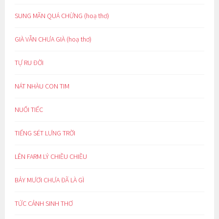
SUNG MÃN QUÁ CHỪNG (hoạ thơ)
GIÀ VẪN CHƯA GIÀ (hoạ thơ)
TỰ RU ĐỜI
NÁT NHÀU CON TIM
NUỐI TIẾC
TIẾNG SÉT LƯNG TRỜI
LÊN FARM LÝ CHIỀU CHIỀU
BẢY MƯƠI CHƯA ĐÃ LÀ GÌ
TỨC CẢNH SINH THƠ