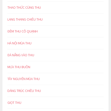
THAO THỨC CÙNG THU
LANG THANG CHIỀU THU
ĐÊM THU CÔ QUẠNH
HÀ NỘI MÙA THU
ĐÀ NẴNG VÀO THU
MƯA THU BUỒN
TÂY NGUYÊN MÙA THU
DÁNG TRÚC CHIỀU THU
GIỌT THU