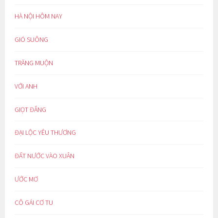
HÀ NỘI HÔM NAY
GIÓ SUÔNG
TRĂNG MUỘN
VỚI ANH
GIỌT ĐẮNG
ĐẠI LỘC YÊU THƯƠNG
ĐẤT NƯỚC VÀO XUÂN
ƯỚC MƠ
CÔ GÁI CƠ TU