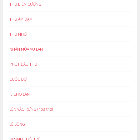
THU BIÊN CƯƠNG
THU ẢM ĐẠM
THU NHỚ
NHÂN MÙA VU LAN
PHÚT ĐẦU THU
CUỘC ĐỜI
…CHO LÀNH
LẺN VÀO RỪNG (hoạ thơ)
LẼ SỐNG
HI SINH TUỔI TRẺ