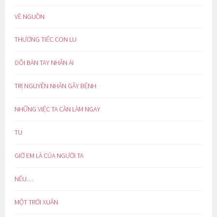
VỀ NGUỒN
THƯƠNG TIẾC CON LU
ĐÔI BÀN TAY NHÂN ÁI
TRỊ NGUYÊN NHÂN GÂY BỆNH
NHỮNG VIỆC TA CẦN LÀM NGAY
TU
GIỜ EM LÀ CỦA NGƯỜI TA
NẾU…
MỘT TRỜI XUÂN