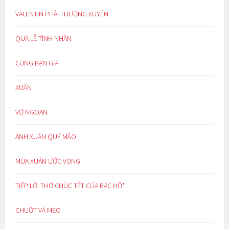
VALENTIN PHẢI THƯỜNG XUYÊN
QUÀ LỄ TÌNH NHÂN
CÙNG BẠN GIÀ
XUÂN
VỢ NGOAN
ÁNH XUÂN QUÝ MÃO
MÙA XUÂN ƯỚC VỌNG
TIẾP LỜI THƠ CHÚC TẾT CỦA BÁC HỒ*
CHUỘT VÀ MÈO