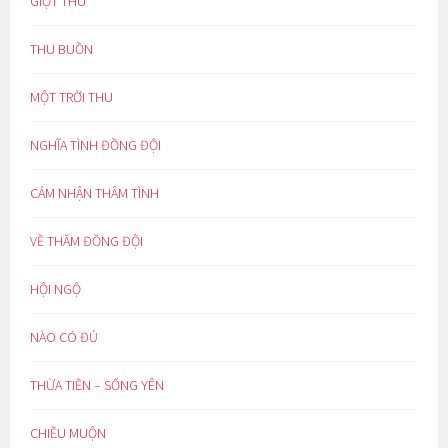
GIỌT THU
THU BUỒN
MỘT TRỜI THU
NGHĨA TÌNH ĐỒNG ĐỘI
CẢM NHẬN THÂM TÌNH
VỀ THĂM ĐỒNG ĐỘI
HỘI NGỘ
NÀO CÓ ĐỦ
THỪA TIỀN – SỐNG YÊN
CHIỀU MUỘN