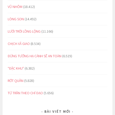
VŨ NHÔM
(18.412)
LÒNG SON
(14.492)
LƯỚI TRỜI LỒNG LỘNG
(11.166)
CHỊCH XÃ GIAO
(8.534)
ĐỪNG TƯỞNG HẠ CÁNH SẼ AN TOÀN
(6.519)
“ĐẶC KHU”
(6.382)
RỚT QUẦN
(5.828)
TỪ TRẦN THEO CHỈ ĐẠO
(5.656)
BÀI VIẾT MỚI