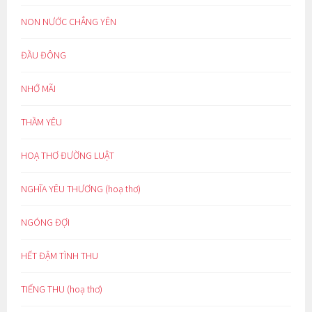
NON NƯỚC CHẲNG YÊN
ĐẦU ĐÔNG
NHỚ MÃI
THẦM YÊU
HOẠ THƠ ĐƯỜNG LUẬT
NGHĨA YÊU THƯƠNG (hoạ thơ)
NGÓNG ĐỢI
HẾT ĐẬM TÌNH THU
TIẾNG THU (hoạ thơ)