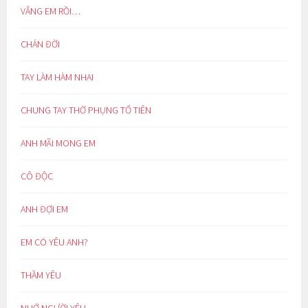
VẮNG EM RỒI…
CHÁN ĐỜI
TAY LÀM HÀM NHAI
CHUNG TAY THỜ PHỤNG TỔ TIÊN
ANH MÃI MONG EM
CÔ ĐỘC
ANH ĐỢI EM
EM CÓ YÊU ANH?
THẦM YÊU