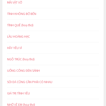
MÃI VẬT VỜ
TÌNH KHÔNG BỜ BẾN
TÌNH QUÊ (hoạ thơ)
LẦU HOÀNG HẠC
HÃY YÊU VÌ
NGÕ TRÚC (hoạ thơ)
UỔNG CÔNG ĐÈN SÁNH
SỎI ĐÁ CŨNG CẦN PHẢI CÓ NHAU
GIÁ TRỊ TÌNH YÊU
NHỚ VỀ EM (hoạ thơ)