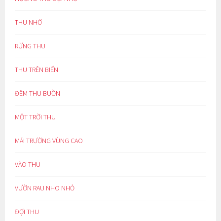
THU NHỚ
RỪNG THU
THU TRÊN BIỂN
ĐÊM THU BUỒN
MỘT TRỜI THU
MÁI TRƯỜNG VÙNG CAO
VÀO THU
VƯỜN RAU NHO NHỎ
ĐỢI THU