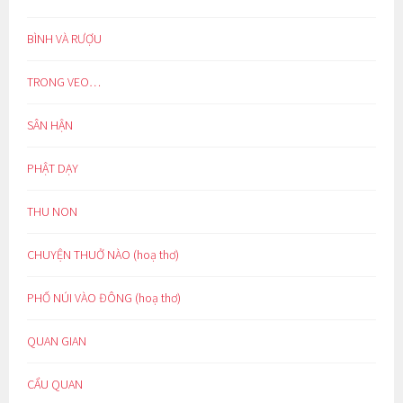
BÌNH VÀ RƯỢU
TRONG VEO…
SÂN HẬN
PHẬT DẠY
THU NON
CHUYỆN THUỞ NÀO (hoạ thơ)
PHỐ NÚI VÀO ĐÔNG (hoạ thơ)
QUAN GIAN
CẨU QUAN