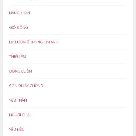
NẮNG XUÂN
GIÓ ĐÔNG
EM LUÔN Ở TRONG TIM ANH
THIẾU EM
ĐÔNG BUỒN
CON ĐI LẤY CHỒNG
YÊU THẦM
NGƯỜI Ở LẠI
YÊU LIỀU