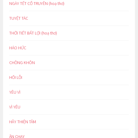
NGÀY TẾT CỔ TRUYỀN (hoạ thơ)
TUYỆT TÁC
THỜI TIẾT BẤT LỢI (hoạ thơ)
HÁO HỨC
CHỒNG KHÔN
HỐI LỖI
YÊU VÌ
VÌ YÊU
HÃY THIỆN TÂM
ĂN CHAY