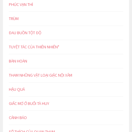
PHÚC VẠN THÌ
TRÙM
ĐAU BUỒN TỘT ĐỘ
TUYỆT TÁC CỦA THIÊN NHIÊN*
BÀN HOÀN
THAM NHŨNG VẶT LOẠI GIẶC NỘI XÂM
HẬU QUẢ
GIẤC MƠ Ở BUỔI TÀ HUY
CẢNH BÁO
SỞ THÍCH CỦA QUAN THAM