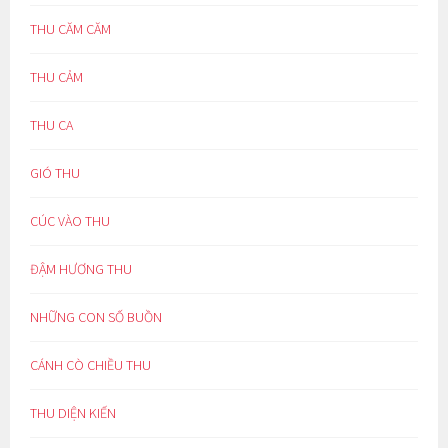
THU CĂM CĂM
THU CẢM
THU CA
GIÓ THU
CÚC VÀO THU
ĐẬM HƯƠNG THU
NHỮNG CON SỐ BUỒN
CÁNH CÒ CHIỀU THU
THU DIỆN KIẾN