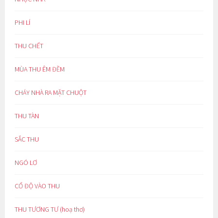
PHI LÍ
THU CHẾT
MÙA THU ÊM ĐỀM
CHÁY NHÀ RA MẶT CHUỘT
THU TÀN
SẮC THU
NGÓ LƠ
CỔ ĐỘ VÀO THU
THU TƯƠNG TƯ (hoạ thơ)