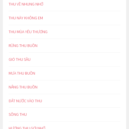
THU VỀ NHUNG NHỚ
THU NÀY KHÔNG EM
THU MÙA YÊU THƯƠNG
RỪNG THU BUỒN
GIÓ THU SẦU
MƯA THU BUỒN
NẮNG THU BUỒN
ĐẤT NƯỚC VÀO THU
SÔNG THU
HƯƠNG THU GỢI NHỚ