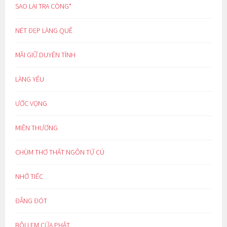
SAO LẠI TRA CÒNG*
NÉT ĐẸP LÀNG QUÊ
MÃI GIỮ DUYÊN TÌNH
LÀNG YÊU
ƯỚC VỌNG
MIỀN THƯƠNG
CHÙM THƠ THẤT NGÔN TỨ CÚ
NHỚ TIẾC
ĐẮNG ĐÓT
BÔI LEM CỬA PHẬT