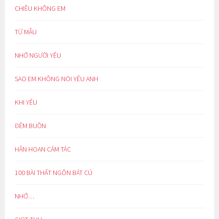
CHIỀU KHÔNG EM
TỪ MẪU
NHỚ NGƯỜI YÊU
SAO EM KHÔNG NÓI YÊU ANH
KHI YÊU
ĐÊM BUỒN
HÂN HOAN CẢM TÁC
100 BÀI THẤT NGÔN BÁT CÚ
NHỚ…