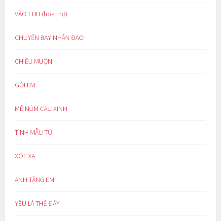
VÀO THU (hoạ thơ)
CHUYẾN BAY NHÂN ĐẠO
CHIỀU MUỘN
GỞI EM
MÊ NÚM CAU XINH
TÌNH MẪU TỬ
XÓT XA
ANH TẶNG EM
YÊU LÀ THẾ ĐẤY