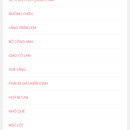
NUÔNG CHIỀU
VẦNG TRĂNG EM
BỒ CÔNG ANH
GIẢO CỔ LAM
CHÈ VẰNG
PHẢI IN GIẤY KIỂM ĐỊNH
HOÁ BỊ CAN
NHỚ QUÊ
BÓC LỘT