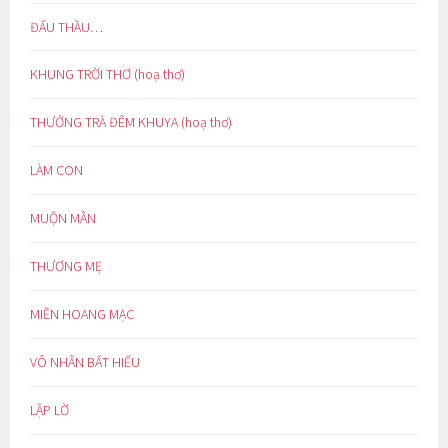
ĐẤU THẦU…
KHUNG TRỜI THƠ (hoạ thơ)
THƯỞNG TRÀ ĐÊM KHUYA (hoạ thơ)
LÀM CON
MUỘN MẰN
THƯƠNG MẸ
MIỀN HOANG MẠC
VÔ NHÂN BẤT HIẾU
LẬP LỜ