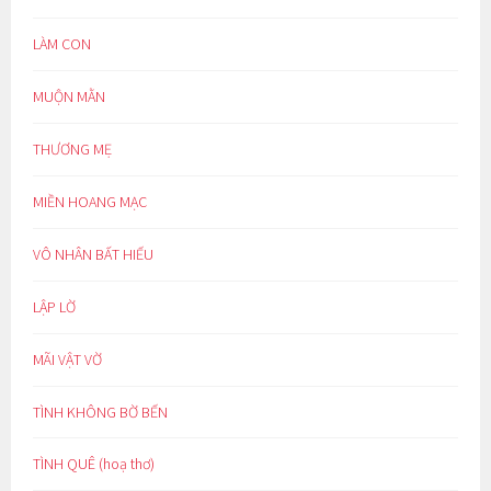
LÀM CON
MUỘN MẰN
THƯƠNG MẸ
MIỀN HOANG MẠC
VÔ NHÂN BẤT HIẾU
LẬP LỜ
MÃI VẬT VỜ
TÌNH KHÔNG BỜ BẾN
TÌNH QUÊ (hoạ thơ)