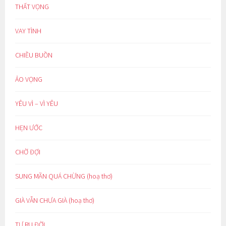
THẤT VỌNG
VAY TÌNH
CHIỀU BUỒN
ẢO VỌNG
YÊU VÌ – VÌ YÊU
HẸN ƯỚC
CHỜ ĐỢI
SUNG MÃN QUÁ CHỪNG (hoạ thơ)
GIÀ VẪN CHƯA GIÀ (hoạ thơ)
TỰ RU ĐỜI