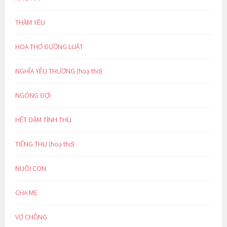
THẦM YÊU
HOẠ THƠ ĐƯỜNG LUẬT
NGHĨA YÊU THƯƠNG (hoạ thơ)
NGÓNG ĐỢI
HẾT ĐẬM TÌNH THU
TIẾNG THU (hoạ thơ)
NUÔI CON
CHA MẸ
VỢ CHỒNG