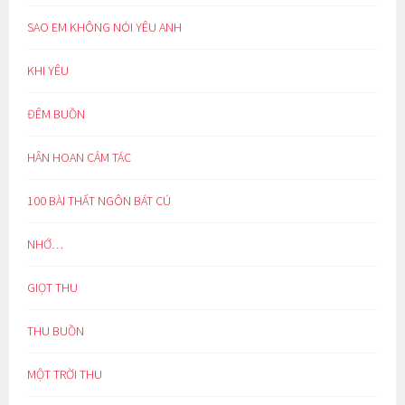
SAO EM KHÔNG NÓI YÊU ANH
KHI YÊU
ĐÊM BUỒN
HÂN HOAN CẢM TÁC
100 BÀI THẤT NGÔN BÁT CÚ
NHỚ…
GIỌT THU
THU BUỒN
MỘT TRỜI THU