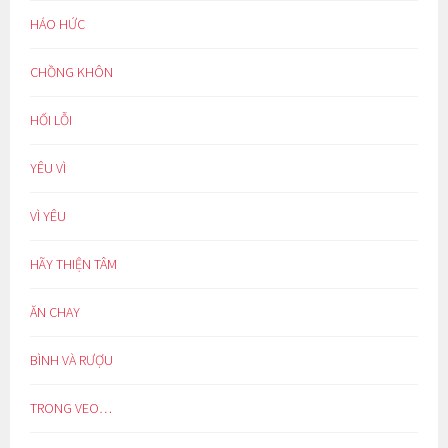
HÁO HỨC
CHỒNG KHÔN
HỐI LỖI
YÊU VÌ
VÌ YÊU
HÃY THIỆN TÂM
ĂN CHAY
BÌNH VÀ RƯỢU
TRONG VEO…