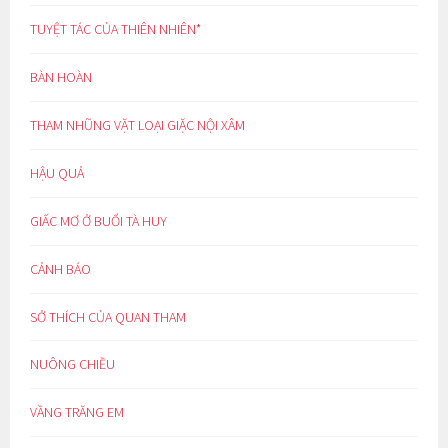
TUYỆT TÁC CỦA THIÊN NHIÊN*
BÀN HOÀN
THAM NHŨNG VẶT LOẠI GIẶC NỘI XÂM
HẬU QUẢ
GIẤC MƠ Ở BUỔI TÀ HUY
CẢNH BÁO
SỞ THÍCH CỦA QUAN THAM
NUÔNG CHIỀU
VẦNG TRĂNG EM