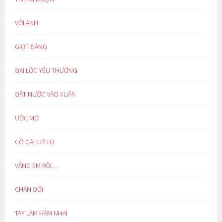
VỚI ANH
GIỌT ĐẮNG
ĐẠI LỘC YÊU THƯƠNG
ĐẤT NƯỚC VÀO XUÂN
ƯỚC MƠ
CÔ GÁI CƠ TU
VẮNG EM RỒI…
CHÁN ĐỜI
TAY LÀM HÀM NHAI