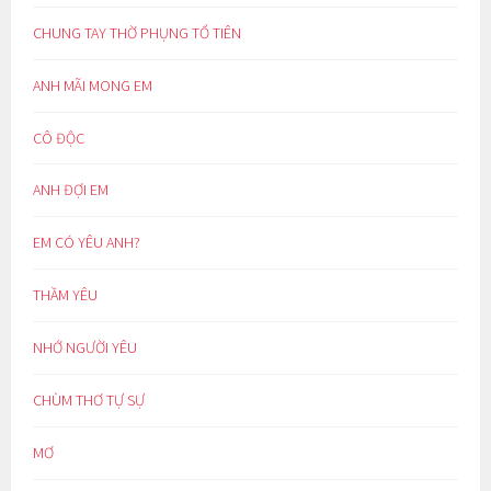
CHUNG TAY THỜ PHỤNG TỔ TIÊN
ANH MÃI MONG EM
CÔ ĐỘC
ANH ĐỢI EM
EM CÓ YÊU ANH?
THẦM YÊU
NHỚ NGƯỜI YÊU
CHÙM THƠ TỰ SỰ
MƠ