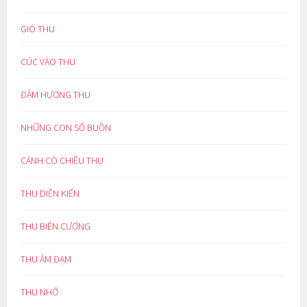
GIÓ THU
CÚC VÀO THU
ĐẬM HƯƠNG THU
NHỮNG CON SỐ BUỒN
CÁNH CÒ CHIỀU THU
THU DIỆN KIẾN
THU BIÊN CƯƠNG
THU ẢM ĐẠM
THU NHỚ