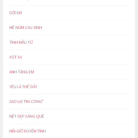
GỞI EM
MÊ NÚM CAU XINH
TÌNH MẪU TỬ
XÓT XA
ANH TẶNG EM
YÊU LÀ THẾ ĐẤY
SAO LẠI TRA CÒNG*
NÉT ĐẸP LÀNG QUÊ
MÃI GIỮ DUYÊN TÌNH