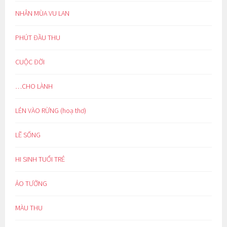
NHÂN MÙA VU LAN
PHÚT ĐẦU THU
CUỘC ĐỜI
…CHO LÀNH
LẺN VÀO RỪNG (hoạ thơ)
LẼ SỐNG
HI SINH TUỔI TRẺ
ẢO TƯỞNG
MÀU THU