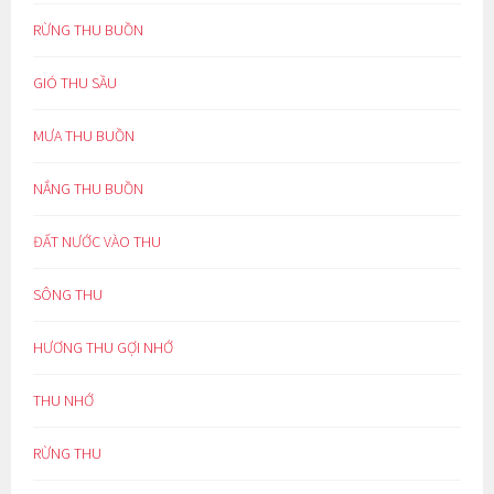
RỪNG THU BUỒN
GIÓ THU SẦU
MƯA THU BUỒN
NẮNG THU BUỒN
ĐẤT NƯỚC VÀO THU
SÔNG THU
HƯƠNG THU GỢI NHỚ
THU NHỚ
RỪNG THU