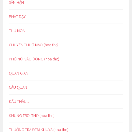
SÂN HẬN
PHẬT DẠY
THU NON
CHUYỆN THUỞ NÀO (hoạ thơ)
PHỐ NÚI VÀO ĐÔNG (hoạ thơ)
QUAN GIAN
CẨU QUAN
ĐẤU THẦU…
KHUNG TRỜI THƠ (hoạ thơ)
THƯỞNG TRÀ ĐÊM KHUYA (hoạ thơ)