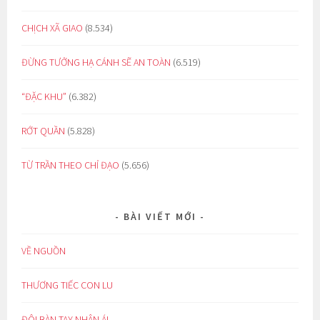
CHỊCH XÃ GIAO
(8.534)
ĐỪNG TƯỞNG HẠ CÁNH SẼ AN TOÀN
(6.519)
“ĐẶC KHU”
(6.382)
RỚT QUẦN
(5.828)
TỪ TRẦN THEO CHỈ ĐẠO
(5.656)
BÀI VIẾT MỚI
VỀ NGUỒN
THƯƠNG TIẾC CON LU
ĐÔI BÀN TAY NHÂN ÁI