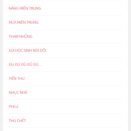
NẮNG MIỀN TRUNG
MƯA MIỀN TRUNG
THAM NHŨNG
XÚI HỌC SINH NÓI DỐI
ĐU ĐÚ ĐÙ ĐŨ ĐỦ…
TIỄN THU
NHỤC NHÃ
PHI LÍ
THU CHẾT