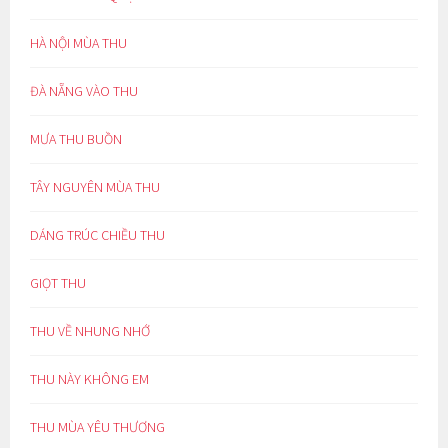
HÀ NỘI MÙA THU
ĐÀ NẴNG VÀO THU
MƯA THU BUỒN
TÂY NGUYÊN MÙA THU
DÁNG TRÚC CHIỀU THU
GIỌT THU
THU VỀ NHUNG NHỚ
THU NÀY KHÔNG EM
THU MÙA YÊU THƯƠNG