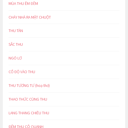
MÙA THU ÊM ĐỀM
CHÁY NHÀ RA MẶT CHUỘT
THU TÀN
SẮC THU
NGÓ LƠ
CỔ ĐỘ VÀO THU
THU TƯƠNG TƯ (hoạ thơ)
THAO THỨC CÙNG THU
LANG THANG CHIỀU THU
ĐÊM THU CÔ QUẠNH