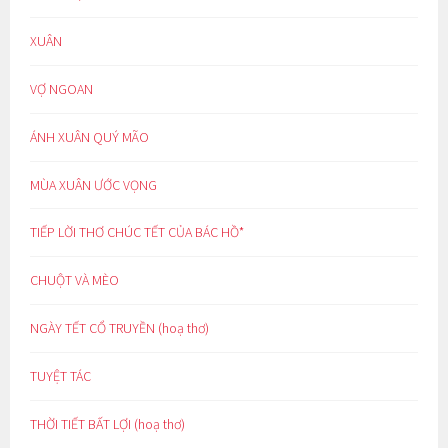
XUÂN
VỢ NGOAN
ÁNH XUÂN QUÝ MÃO
MÙA XUÂN ƯỚC VỌNG
TIẾP LỜI THƠ CHÚC TẾT CỦA BÁC HỒ*
CHUỘT VÀ MÈO
NGÀY TẾT CỔ TRUYỀN (hoạ thơ)
TUYỆT TÁC
THỜI TIẾT BẤT LỢI (hoạ thơ)