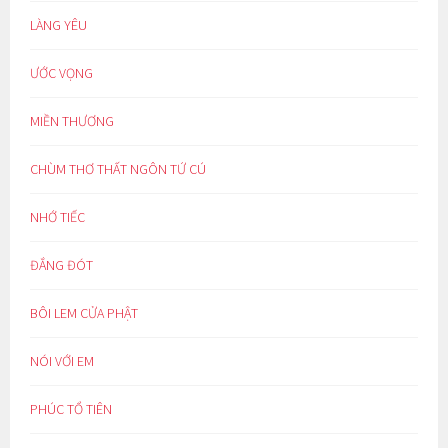
LÀNG YÊU
ƯỚC VỌNG
MIỀN THƯƠNG
CHÙM THƠ THẤT NGÔN TỨ CÚ
NHỚ TIẾC
ĐẮNG ĐÓT
BÔI LEM CỬA PHẬT
NÓI VỚI EM
PHÚC TỔ TIÊN