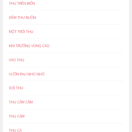
THU TRÊN BIỂN
ĐÊM THU BUỒN
MỘT TRỜI THU
MÁI TRƯỜNG VÙNG CAO
VÀO THU
VƯỜN RAU NHO NHỎ
ĐỢI THU
THU CĂM CĂM
THU CẢM
THU CA