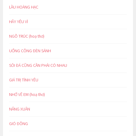
LẦU HOÀNG HẠC
HÃY YÊU VÌ
NGÕ TRÚC (hoạ thơ)
UỔNG CÔNG ĐÈN SÁNH
SỎI ĐÁ CŨNG CẦN PHẢI CÓ NHAU
GIÁ TRỊ TÌNH YÊU
NHỚ VỀ EM (hoạ thơ)
NẮNG XUÂN
GIÓ ĐÔNG