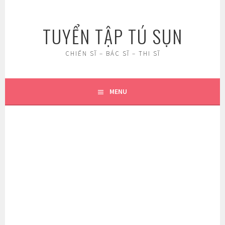
Skip
to
TUYỂN TẬP TÚ SỤN
content
CHIẾN SĨ – BÁC SĨ – THI SĨ
MENU