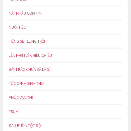
NÁT NHÀU CON TIM
NUỐI TIẾC
TIẾNG SÉT LƯNG TRỜI
LÊN FARM LÝ CHIỀU CHIỀU
BẢY MƯƠI CHƯA ĐÃ LÀ GÌ
TỨC CẢNH SINH THƠ
PHÚC VẠN THÌ
TRÙM
ĐAU BUỒN TỘT ĐỘ