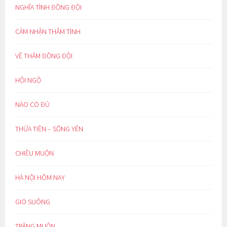
NGHĨA TÌNH ĐỒNG ĐỘI
CẢM NHẬN THÂM TÌNH
VỀ THĂM ĐỒNG ĐỘI
HỘI NGỘ
NÀO CÓ ĐỦ
THỪA TIỀN – SỐNG YÊN
CHIỀU MUỘN
HÀ NỘI HÔM NAY
GIÓ SUÔNG
TRĂNG MUỘN