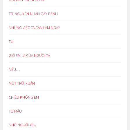
TRỊ NGUYÊN NHÂN GÂY BỆNH
NHỮNG VIỆC TA CẦN LÀM NGAY
TU
GIỜ EM LÀ CỦA NGƯỜI TA
NẾU…
MỘT TRỜI XUÂN
CHIỀU KHÔNG EM
TỪ MẪU
NHỚ NGƯỜI YÊU