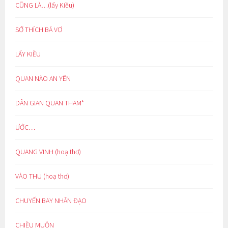
CŨNG LÀ…(lẩy Kiều)
SỞ THÍCH BÁ VƠ
LẨY KIỀU
QUAN NÀO AN YÊN
DÂN GIAN QUAN THAM*
ƯỚC…
QUANG VINH (hoạ thơ)
VÀO THU (hoạ thơ)
CHUYẾN BAY NHÂN ĐẠO
CHIỀU MUỘN