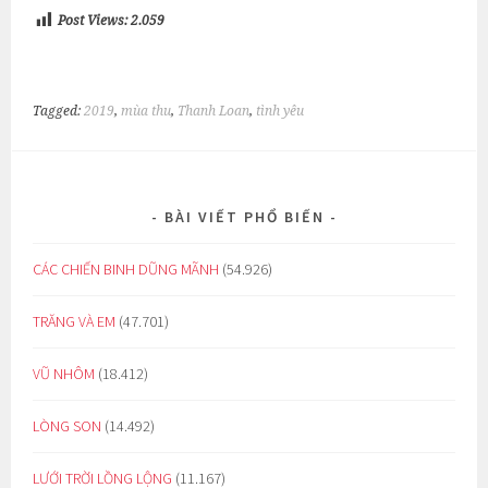
Post Views:
2.059
Tagged:
2019
,
mùa thu
,
Thanh Loan
,
tình yêu
BÀI VIẾT PHỔ BIẾN
CÁC CHIẾN BINH DŨNG MÃNH
(54.926)
TRĂNG VÀ EM
(47.701)
VŨ NHÔM
(18.412)
LÒNG SON
(14.492)
LƯỚI TRỜI LỒNG LỘNG
(11.167)