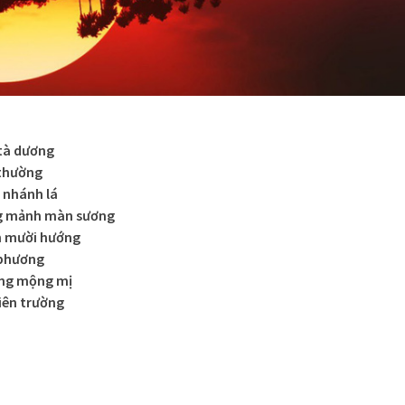
 tà dương
 thường
 nhánh lá
g mảnh màn sương
ên mười hướng
 phương
ông mộng mị
iên trường