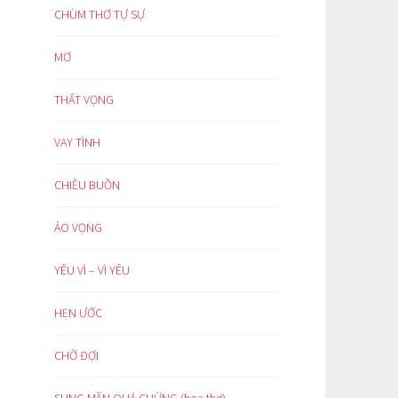
CHÙM THƠ TỰ SỰ
MƠ
THẤT VỌNG
VAY TÌNH
CHIỀU BUỒN
ẢO VỌNG
YÊU VÌ – VÌ YÊU
HẸN ƯỚC
CHỜ ĐỢI
SUNG MÃN QUÁ CHỪNG (hoạ thơ)