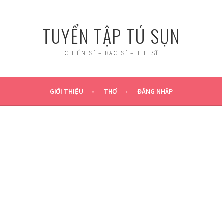
TUYỂN TẬP TÚ SỤN
CHIẾN SĨ – BÁC SĨ – THI SĨ
GIỚI THIỆU
THƠ
ĐĂNG NHẬP