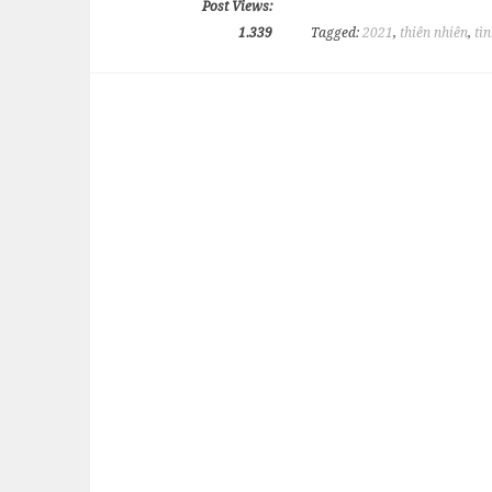
Post Views:
1.339
Tagged:
2021
,
thiên nhiên
,
tì