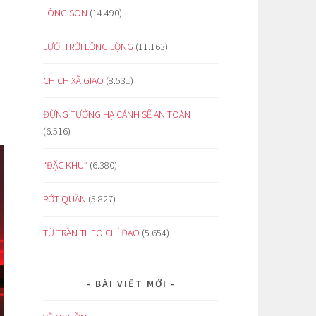
LÒNG SON
(14.490)
LƯỚI TRỜI LỒNG LỘNG
(11.163)
CHỊCH XÃ GIAO
(8.531)
ĐỪNG TƯỞNG HẠ CÁNH SẼ AN TOÀN
(6.516)
“ĐẶC KHU”
(6.380)
RỚT QUẦN
(5.827)
TỪ TRẦN THEO CHỈ ĐẠO
(5.654)
BÀI VIẾT MỚI