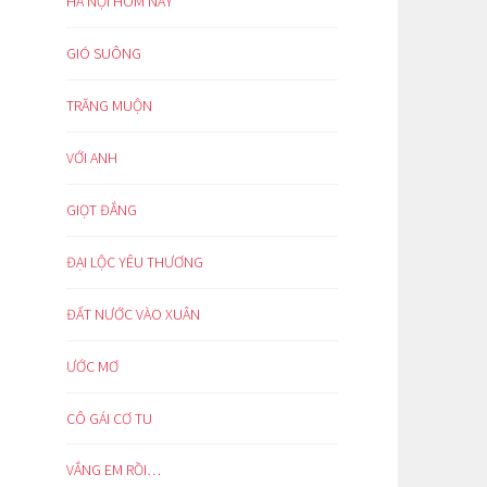
HÀ NỘI HÔM NAY
GIÓ SUÔNG
TRĂNG MUỘN
VỚI ANH
GIỌT ĐẮNG
ĐẠI LỘC YÊU THƯƠNG
ĐẤT NƯỚC VÀO XUÂN
ƯỚC MƠ
CÔ GÁI CƠ TU
VẮNG EM RỒI…