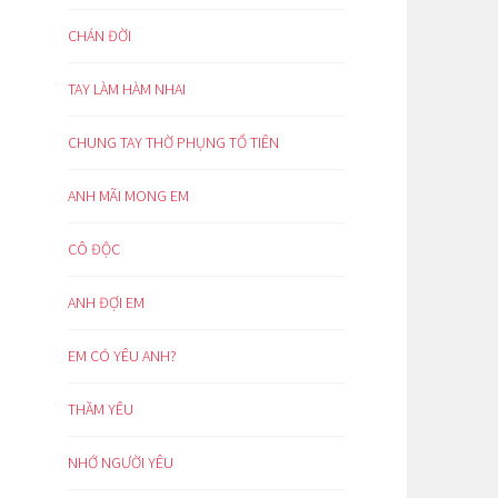
CHÁN ĐỜI
TAY LÀM HÀM NHAI
CHUNG TAY THỜ PHỤNG TỔ TIÊN
ANH MÃI MONG EM
CÔ ĐỘC
ANH ĐỢI EM
EM CÓ YÊU ANH?
THẦM YÊU
NHỚ NGƯỜI YÊU