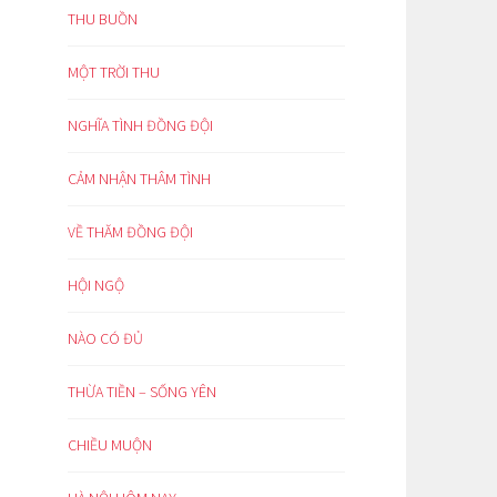
THU BUỒN
MỘT TRỜI THU
NGHĨA TÌNH ĐỒNG ĐỘI
CẢM NHẬN THÂM TÌNH
VỀ THĂM ĐỒNG ĐỘI
HỘI NGỘ
NÀO CÓ ĐỦ
THỪA TIỀN – SỐNG YÊN
CHIỀU MUỘN