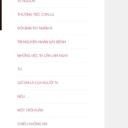
VỀ NGUỒN
THƯƠNG TIẾC CON LU
ĐÔI BÀN TAY NHÂN ÁI
TRỊ NGUYÊN NHÂN GÂY BỆNH
NHỮNG VIỆC TA CẦN LÀM NGAY
TU
GIỜ EM LÀ CỦA NGƯỜI TA
NẾU…
MỘT TRỜI XUÂN
CHIỀU KHÔNG EM