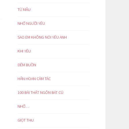
TỪ MẪU
NHỚ NGƯỜI YÊU
SAO EM KHÔNG NÓI YÊU ANH
KHI YÊU
ĐÊM BUỒN
HÂN HOAN CẢM TÁC
100 BÀI THẤT NGÔN BÁT CÚ
NHỚ…
GIỌT THU