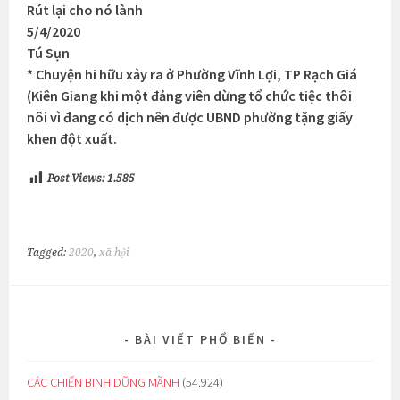
Rút lại cho nó lành
5/4/2020
Tú Sụn
* Chuyện hi hữu xảy ra ở Phường Vĩnh Lợi, TP Rạch Giá
(Kiên Giang khi một đảng viên dừng tổ chức tiệc thôi
nôi vì đang có dịch nên được UBND phường tặng giấy
khen đột xuất.
Post Views:
1.585
Tagged:
2020
,
xã hội
BÀI VIẾT PHỔ BIẾN
CÁC CHIẾN BINH DŨNG MÃNH
(54.924)