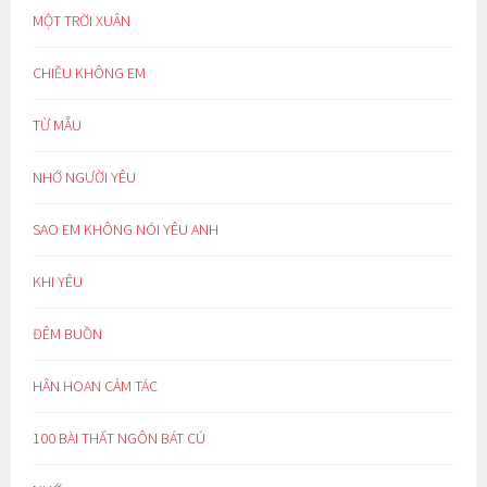
MỘT TRỜI XUÂN
CHIỀU KHÔNG EM
TỪ MẪU
NHỚ NGƯỜI YÊU
SAO EM KHÔNG NÓI YÊU ANH
KHI YÊU
ĐÊM BUỒN
HÂN HOAN CẢM TÁC
100 BÀI THẤT NGÔN BÁT CÚ