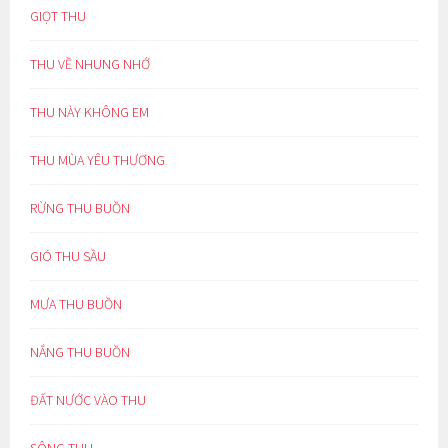
GIỌT THU
THU VỀ NHUNG NHỚ
THU NÀY KHÔNG EM
THU MÙA YÊU THƯƠNG
RỪNG THU BUỒN
GIÓ THU SẦU
MƯA THU BUỒN
NẮNG THU BUỒN
ĐẤT NƯỚC VÀO THU
SÔNG THU