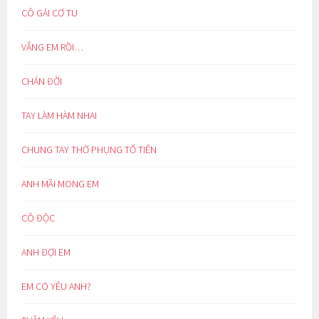
CÔ GÁI CƠ TU
VẮNG EM RỒI…
CHÁN ĐỜI
TAY LÀM HÀM NHAI
CHUNG TAY THỜ PHỤNG TỔ TIÊN
ANH MÃI MONG EM
CÔ ĐỘC
ANH ĐỢI EM
EM CÓ YÊU ANH?