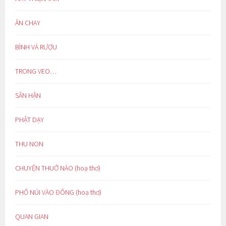
ĂN CHAY
BÌNH VÀ RƯỢU
TRONG VEO…
SÂN HẬN
PHẬT DẠY
THU NON
CHUYỆN THUỞ NÀO (hoạ thơ)
PHỐ NÚI VÀO ĐÔNG (hoạ thơ)
QUAN GIAN