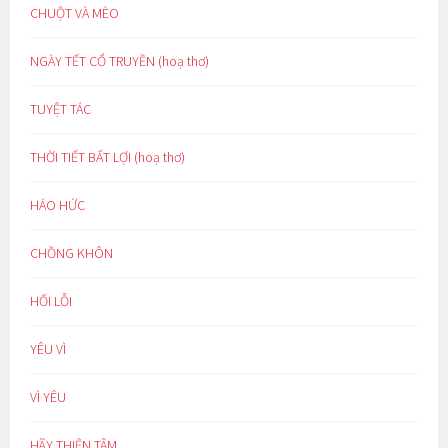
CHUỘT VÀ MÈO
NGÀY TẾT CỔ TRUYỀN (hoạ thơ)
TUYỆT TÁC
THỜI TIẾT BẤT LỢI (hoạ thơ)
HÁO HỨC
CHỒNG KHÔN
HỐI LỖI
YÊU VÌ
VÌ YÊU
HÃY THIỆN TÂM