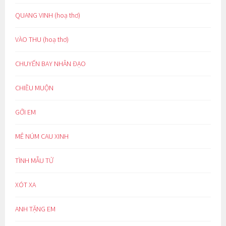
QUANG VINH (hoạ thơ)
VÀO THU (hoạ thơ)
CHUYẾN BAY NHÂN ĐẠO
CHIỀU MUỘN
GỞI EM
MÊ NÚM CAU XINH
TÌNH MẪU TỬ
XÓT XA
ANH TẶNG EM