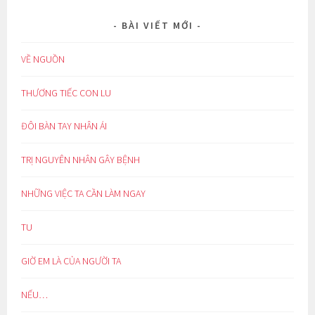
BÀI VIẾT MỚI
VỀ NGUỒN
THƯƠNG TIẾC CON LU
ĐÔI BÀN TAY NHÂN ÁI
TRỊ NGUYÊN NHÂN GÂY BỆNH
NHỮNG VIỆC TA CẦN LÀM NGAY
TU
GIỜ EM LÀ CỦA NGƯỜI TA
NẾU…