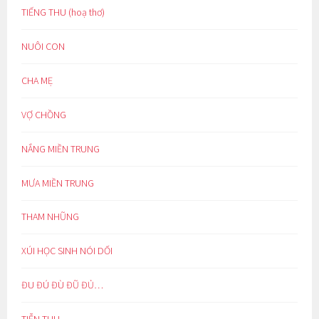
TIẾNG THU (hoạ thơ)
NUÔI CON
CHA MẸ
VỢ CHỒNG
NẮNG MIỀN TRUNG
MƯA MIỀN TRUNG
THAM NHŨNG
XÚI HỌC SINH NÓI DỐI
ĐU ĐÚ ĐÙ ĐŨ ĐỦ…