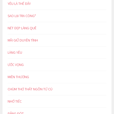
YÊU LÀ THẾ ĐẤY
SAO LẠI TRA CÒNG*
NÉT ĐẸP LÀNG QUÊ
MÃI GIỮ DUYÊN TÌNH
LÀNG YÊU
ƯỚC VỌNG
MIỀN THƯƠNG
CHÙM THƠ THẤT NGÔN TỨ CÚ
NHỚ TIẾC
ĐẮNG ĐÓT