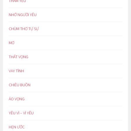
THẦM YÊU
NHỚ NGƯỜI YÊU
CHÙM THƠ TỰ SỰ
MƠ
THẤT VỌNG
VAY TÌNH
CHIỀU BUỒN
ẢO VỌNG
YÊU VÌ – VÌ YÊU
HẸN ƯỚC