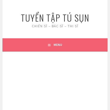
Skip
to
TUYỂN TẬP TÚ SỤN
content
CHIẾN SĨ – BÁC SĨ – THI SĨ
MENU