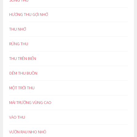
HƯƠNG THU GỢI NHỚ
THU NHỚ
RỪNG THU
THU TRÊN BIỂN
ĐÊM THU BUỒN
MỘT TRỜI THU
MÁI TRƯỜNG VÙNG CAO
VÀO THU
VƯỜN RAU NHO NHỎ