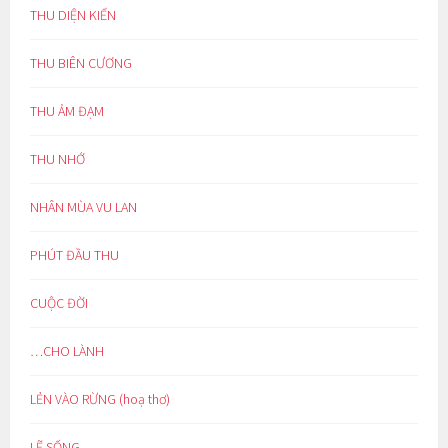
THU DIỆN KIẾN
THU BIÊN CƯƠNG
THU ẢM ĐẠM
THU NHỚ
NHÂN MÙA VU LAN
PHÚT ĐẦU THU
CUỘC ĐỜI
…CHO LÀNH
LẺN VÀO RỪNG (hoạ thơ)
LẼ SỐNG