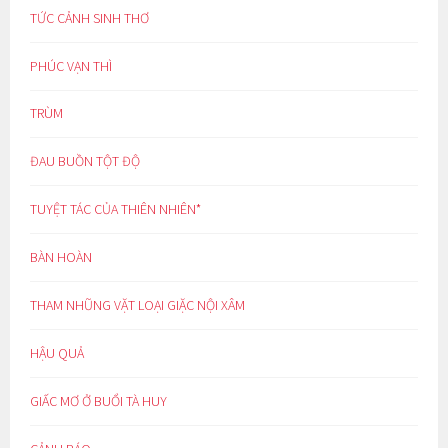
TỨC CẢNH SINH THƠ
PHÚC VẠN THÌ
TRÙM
ĐAU BUỒN TỘT ĐỘ
TUYỆT TÁC CỦA THIÊN NHIÊN*
BÀN HOÀN
THAM NHŨNG VẶT LOẠI GIẶC NỘI XÂM
HẬU QUẢ
GIẤC MƠ Ở BUỔI TÀ HUY