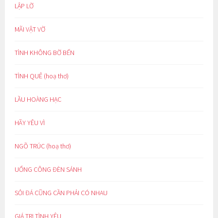
LẬP LỜ
MÃI VẬT VỜ
TÌNH KHÔNG BỜ BẾN
TÌNH QUÊ (hoạ thơ)
LẦU HOÀNG HẠC
HÃY YÊU VÌ
NGÕ TRÚC (hoạ thơ)
UỔNG CÔNG ĐÈN SÁNH
SỎI ĐÁ CŨNG CẦN PHẢI CÓ NHAU
GIÁ TRỊ TÌNH YÊU