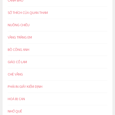
CẢNH BÁO
SỞ THÍCH CỦA QUAN THAM
NUÔNG CHIỀU
VẦNG TRĂNG EM
BỒ CÔNG ANH
GIẢO CỔ LAM
CHÈ VẰNG
PHẢI IN GIẤY KIỂM ĐỊNH
HOÁ BỊ CAN
NHỚ QUÊ