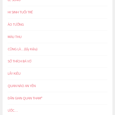
HI SINH TUỔI TRẺ
ẢO TƯỞNG
MÀU THU
CŨNG LÀ…(lẩy Kiều)
SỞ THÍCH BÁ VƠ
LẨY KIỀU
QUAN NÀO AN YÊN
DÂN GIAN QUAN THAM*
ƯỚC…