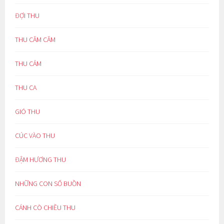
ĐỢI THU
THU CĂM CĂM
THU CẢM
THU CA
GIÓ THU
CÚC VÀO THU
ĐẬM HƯƠNG THU
NHỮNG CON SỐ BUỒN
CÁNH CÒ CHIỀU THU