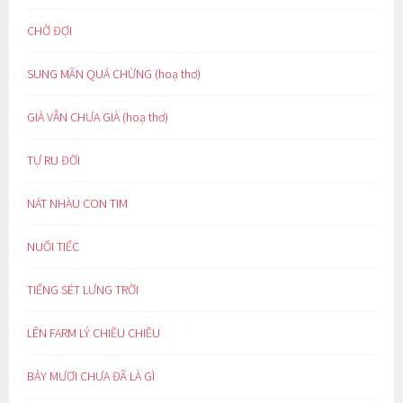
CHỜ ĐỢI
SUNG MÃN QUÁ CHỪNG (hoạ thơ)
GIÀ VẪN CHƯA GIÀ (hoạ thơ)
TỰ RU ĐỜI
NÁT NHÀU CON TIM
NUỐI TIẾC
TIẾNG SÉT LƯNG TRỜI
LÊN FARM LÝ CHIỀU CHIỀU
BẢY MƯƠI CHƯA ĐÃ LÀ GÌ