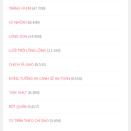
TRĂNG VÀ EM
(47.700)
VŨ NHÔM
(18.409)
LÒNG SON
(14.490)
LƯỚI TRỜI LỒNG LỘNG
(11.163)
CHỊCH XÃ GIAO
(8.531)
ĐỪNG TƯỞNG HẠ CÁNH SẼ AN TOÀN
(6.516)
“ĐẶC KHU”
(6.380)
RỚT QUẦN
(5.827)
TỪ TRẦN THEO CHỈ ĐẠO
(5.654)