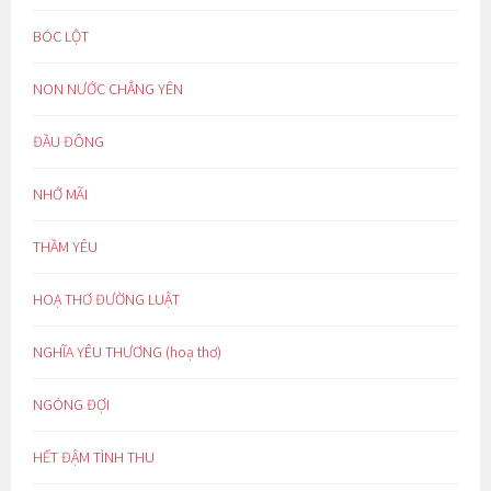
BÓC LỘT
NON NƯỚC CHẲNG YÊN
ĐẦU ĐÔNG
NHỚ MÃI
THẦM YÊU
HOẠ THƠ ĐƯỜNG LUẬT
NGHĨA YÊU THƯƠNG (hoạ thơ)
NGÓNG ĐỢI
HẾT ĐẬM TÌNH THU