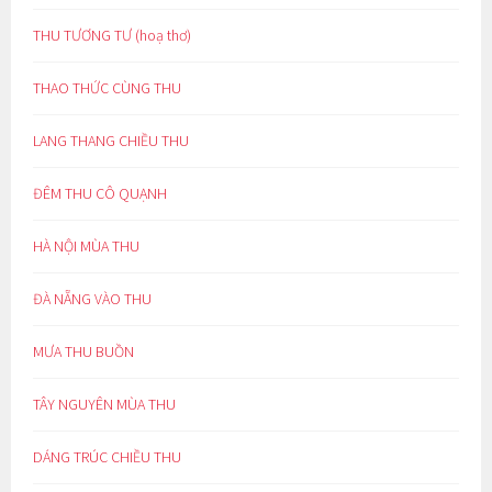
THU TƯƠNG TƯ (hoạ thơ)
THAO THỨC CÙNG THU
LANG THANG CHIỀU THU
ĐÊM THU CÔ QUẠNH
HÀ NỘI MÙA THU
ĐÀ NẴNG VÀO THU
MƯA THU BUỒN
TÂY NGUYÊN MÙA THU
DÁNG TRÚC CHIỀU THU