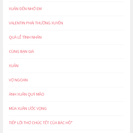
XUÂN ĐẾN NHỚ EM
VALENTIN PHẢI THƯỜNG XUYÊN
QUÀ LỄ TÌNH NHÂN
CÙNG BẠN GIÀ
XUÂN
VỢ NGOAN
ÁNH XUÂN QUÝ MÃO
MÙA XUÂN ƯỚC VỌNG
TIẾP LỜI THƠ CHÚC TẾT CỦA BÁC HỒ*