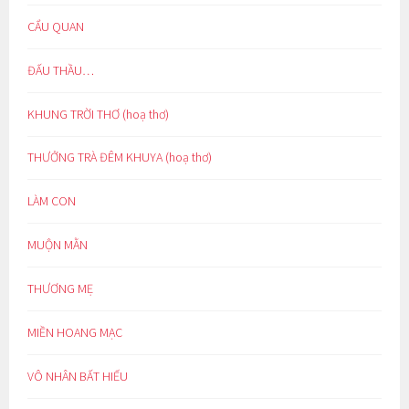
CẨU QUAN
ĐẤU THẦU…
KHUNG TRỜI THƠ (hoạ thơ)
THƯỞNG TRÀ ĐÊM KHUYA (hoạ thơ)
LÀM CON
MUỘN MẰN
THƯƠNG MẸ
MIỀN HOANG MẠC
VÔ NHÂN BẤT HIẾU