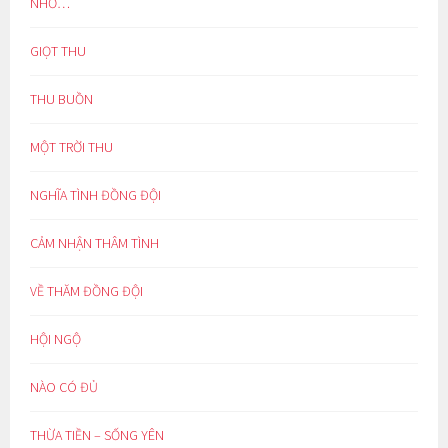
NHỚ…
GIỌT THU
THU BUỒN
MỘT TRỜI THU
NGHĨA TÌNH ĐỒNG ĐỘI
CẢM NHẬN THÂM TÌNH
VỀ THĂM ĐỒNG ĐỘI
HỘI NGỘ
NÀO CÓ ĐỦ
THỪA TIỀN – SỐNG YÊN