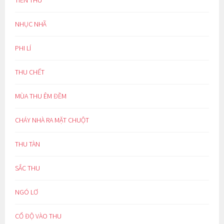
TIỄN THU
NHỤC NHÃ
PHI LÍ
THU CHẾT
MÙA THU ÊM ĐỀM
CHÁY NHÀ RA MẶT CHUỘT
THU TÀN
SẮC THU
NGÓ LƠ
CỔ ĐỘ VÀO THU