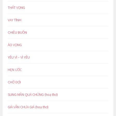
THẤT VỌNG
VAY TÌNH
CHIỀU BUỒN
ẢO VỌNG
YÊU VÌ – VÌ YÊU
HẸN ƯỚC
CHỜ ĐỢI
SUNG MÃN QUÁ CHỪNG (hoạ thơ)
GIÀ VẪN CHƯA GIÀ (hoạ thơ)