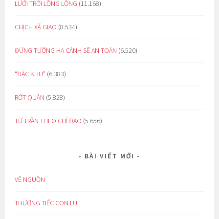
LƯỚI TRỜI LỒNG LỘNG
(11.168)
CHỊCH XÃ GIAO
(8.534)
ĐỪNG TƯỞNG HẠ CÁNH SẼ AN TOÀN
(6.520)
“ĐẶC KHU”
(6.383)
RỚT QUẦN
(5.828)
TỪ TRẦN THEO CHỈ ĐẠO
(5.656)
BÀI VIẾT MỚI
VỀ NGUỒN
THƯƠNG TIẾC CON LU