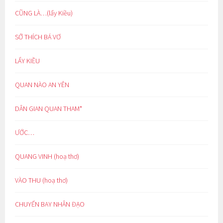
CŨNG LÀ…(lẩy Kiều)
SỞ THÍCH BÁ VƠ
LẨY KIỀU
QUAN NÀO AN YÊN
DÂN GIAN QUAN THAM*
ƯỚC…
QUANG VINH (hoạ thơ)
VÀO THU (hoạ thơ)
CHUYẾN BAY NHÂN ĐẠO