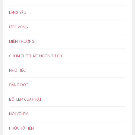
LÀNG YÊU
ƯỚC VỌNG
MIỀN THƯƠNG
CHÙM THƠ THẤT NGÔN TỨ CÚ
NHỚ TIẾC
ĐẮNG ĐÓT
BÔI LEM CỬA PHẬT
NÓI VỚI EM
PHÚC TỔ TIÊN