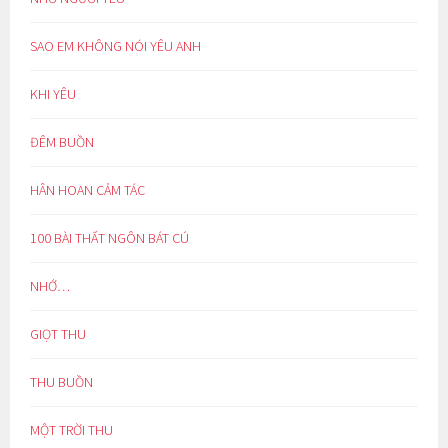
SAO EM KHÔNG NÓI YÊU ANH
KHI YÊU
ĐÊM BUỒN
HÂN HOAN CẢM TÁC
100 BÀI THẤT NGÔN BÁT CÚ
NHỚ…
GIỌT THU
THU BUỒN
MỘT TRỜI THU