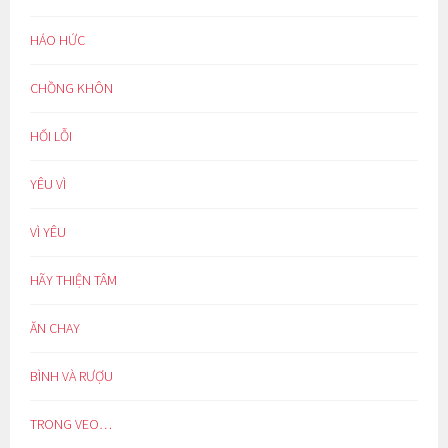
HÁO HỨC
CHỒNG KHÔN
HỐI LỖI
YÊU VÌ
VÌ YÊU
HÃY THIỆN TÂM
ĂN CHAY
BÌNH VÀ RƯỢU
TRONG VEO…