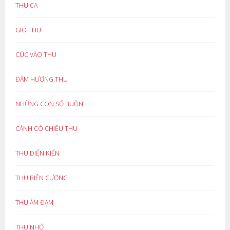
THU CA
GIÓ THU
CÚC VÀO THU
ĐẬM HƯƠNG THU
NHỮNG CON SỐ BUỒN
CÁNH CÒ CHIỀU THU
THU DIỆN KIẾN
THU BIÊN CƯƠNG
THU ẢM ĐẠM
THU NHỚ