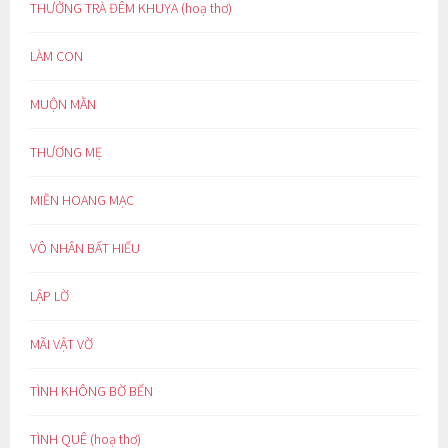
THƯỞNG TRÀ ĐÊM KHUYA (hoạ thơ)
LÀM CON
MUỘN MẰN
THƯƠNG MẸ
MIỀN HOANG MẠC
VÔ NHÂN BẤT HIẾU
LẬP LỜ
MÃI VẬT VỜ
TÌNH KHÔNG BỜ BẾN
TÌNH QUÊ (hoạ thơ)