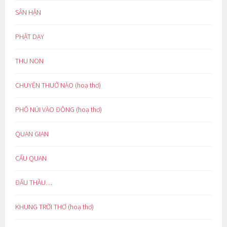
SÂN HẬN
PHẬT DẠY
THU NON
CHUYỆN THUỞ NÀO (hoạ thơ)
PHỐ NÚI VÀO ĐÔNG (hoạ thơ)
QUAN GIAN
CẨU QUAN
ĐẤU THẦU…
KHUNG TRỜI THƠ (hoạ thơ)