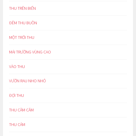
THU TRÊN BIỂN
ĐÊM THU BUỒN
MỘT TRỜI THU
MÁI TRƯỜNG VÙNG CAO
VÀO THU
VƯỜN RAU NHO NHỎ
ĐỢI THU
THU CĂM CĂM
THU CẢM