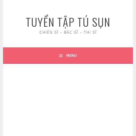
Skip
to
TUYỂN TẬP TÚ SỤN
content
CHIẾN SĨ – BÁC SĨ – THI SĨ
MENU