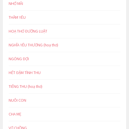
NHỚ MÃI
THẦM YÊU
HOẠ THƠ ĐƯỜNG LUẬT
NGHĨA YÊU THƯƠNG (hoạ thơ)
NGÓNG ĐỢI
HẾT ĐẬM TÌNH THU
TIẾNG THU (hoạ thơ)
NUÔI CON
CHA MẸ
VỢ CHỒNG