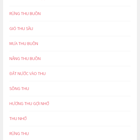
RỪNG THU BUỒN
GIÓ THU SẦU
MƯA THU BUỒN
NẮNG THU BUỒN
ĐẤT NƯỚC VÀO THU
SÔNG THU
HƯƠNG THU GỢI NHỚ
THU NHỚ
RỪNG THU