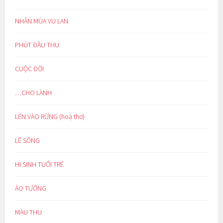
NHÂN MÙA VU LAN
PHÚT ĐẦU THU
CUỘC ĐỜI
…CHO LÀNH
LẺN VÀO RỪNG (hoạ thơ)
LẼ SỐNG
HI SINH TUỔI TRẺ
ẢO TƯỞNG
MÀU THU