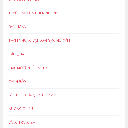
TUYỆT TÁC CỦA THIÊN NHIÊN*
BÀN HOÀN
THAM NHŨNG VẶT LOẠI GIẶC NỘI XÂM
HẬU QUẢ
GIẤC MƠ Ở BUỔI TÀ HUY
CẢNH BÁO
SỞ THÍCH CỦA QUAN THAM
NUÔNG CHIỀU
VẦNG TRĂNG EM