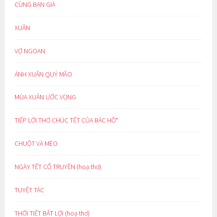
CÙNG BẠN GIÀ
XUÂN
VỢ NGOAN
ÁNH XUÂN QUÝ MÃO
MÙA XUÂN ƯỚC VỌNG
TIẾP LỜI THƠ CHÚC TẾT CỦA BÁC HỒ*
CHUỘT VÀ MÈO
NGÀY TẾT CỔ TRUYỀN (hoạ thơ)
TUYỆT TÁC
THỜI TIẾT BẤT LỢI (hoạ thơ)