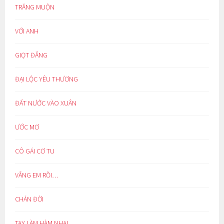
TRĂNG MUỘN
VỚI ANH
GIỌT ĐẮNG
ĐẠI LỘC YÊU THƯƠNG
ĐẤT NƯỚC VÀO XUÂN
ƯỚC MƠ
CÔ GÁI CƠ TU
VẮNG EM RỒI…
CHÁN ĐỜI
TAY LÀM HÀM NHAI