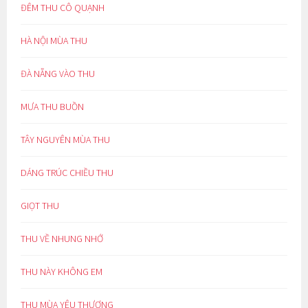
ĐÊM THU CÔ QUẠNH
HÀ NỘI MÙA THU
ĐÀ NẴNG VÀO THU
MƯA THU BUỒN
TÂY NGUYÊN MÙA THU
DÁNG TRÚC CHIỀU THU
GIỌT THU
THU VỀ NHUNG NHỚ
THU NÀY KHÔNG EM
THU MÙA YÊU THƯƠNG