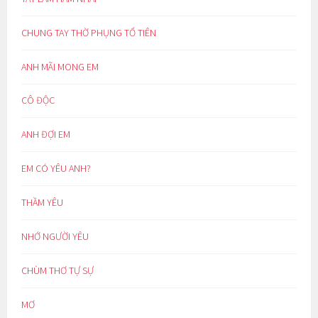
CHUNG TAY THỜ PHỤNG TỔ TIÊN
ANH MÃI MONG EM
CÔ ĐỘC
ANH ĐỢI EM
EM CÓ YÊU ANH?
THẦM YÊU
NHỚ NGƯỜI YÊU
CHÙM THƠ TỰ SỰ
MƠ