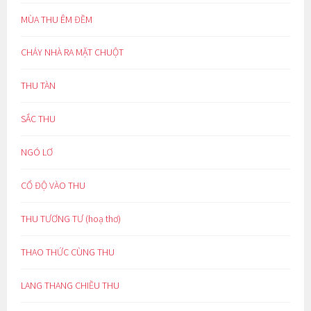
MÙA THU ÊM ĐỀM
CHÁY NHÀ RA MẶT CHUỘT
THU TÀN
SẮC THU
NGÓ LƠ
CỔ ĐỘ VÀO THU
THU TƯƠNG TƯ (hoạ thơ)
THAO THỨC CÙNG THU
LANG THANG CHIỀU THU