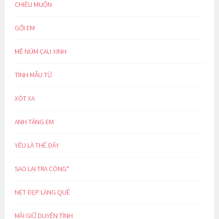
CHIỀU MUỘN
GỞI EM
MÊ NÚM CAU XINH
TÌNH MẪU TỬ
XÓT XA
ANH TẶNG EM
YÊU LÀ THẾ ĐẤY
SAO LẠI TRA CÒNG*
NÉT ĐẸP LÀNG QUÊ
MÃI GIỮ DUYÊN TÌNH