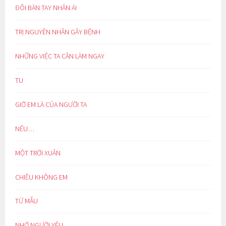
ĐÔI BÀN TAY NHÂN ÁI
TRỊ NGUYÊN NHÂN GÂY BỆNH
NHỮNG VIỆC TA CẦN LÀM NGAY
TU
GIỜ EM LÀ CỦA NGƯỜI TA
NẾU…
MỘT TRỜI XUÂN
CHIỀU KHÔNG EM
TỪ MẪU
NHỚ NGƯỜI YÊU