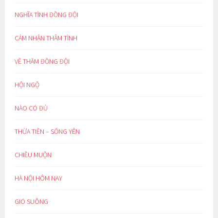
NGHĨA TÌNH ĐỒNG ĐỘI
CẢM NHẬN THÂM TÌNH
VỀ THĂM ĐỒNG ĐỘI
HỘI NGỘ
NÀO CÓ ĐỦ
THỪA TIỀN – SỐNG YÊN
CHIỀU MUỘN
HÀ NỘI HÔM NAY
GIÓ SUÔNG