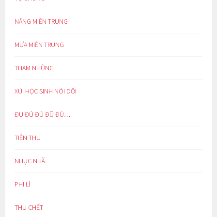
NẮNG MIỀN TRUNG
MƯA MIỀN TRUNG
THAM NHŨNG
XÚI HỌC SINH NÓI DỐI
ĐU ĐÚ ĐÙ ĐŨ ĐỦ…
TIỄN THU
NHỤC NHÃ
PHI LÍ
THU CHẾT