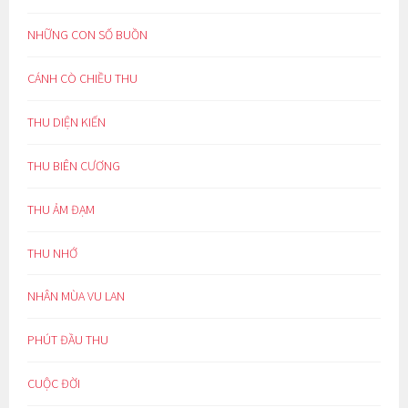
NHỮNG CON SỐ BUỒN
CÁNH CÒ CHIỀU THU
THU DIỆN KIẾN
THU BIÊN CƯƠNG
THU ẢM ĐẠM
THU NHỚ
NHÂN MÙA VU LAN
PHÚT ĐẦU THU
CUỘC ĐỜI