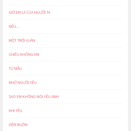
GIỜ EM LÀ CỦA NGƯỜI TA
NẾU…
MỘT TRỜI XUÂN
CHIỀU KHÔNG EM
TỪ MẪU
NHỚ NGƯỜI YÊU
SAO EM KHÔNG NÓI YÊU ANH
KHI YÊU
ĐÊM BUỒN