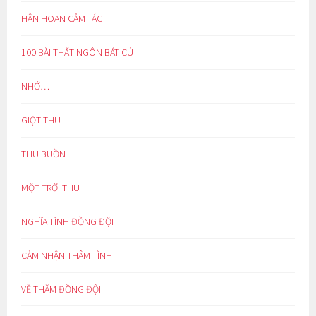
HÂN HOAN CẢM TÁC
100 BÀI THẤT NGÔN BÁT CÚ
NHỚ…
GIỌT THU
THU BUỒN
MỘT TRỜI THU
NGHĨA TÌNH ĐỒNG ĐỘI
CẢM NHẬN THÂM TÌNH
VỀ THĂM ĐỒNG ĐỘI