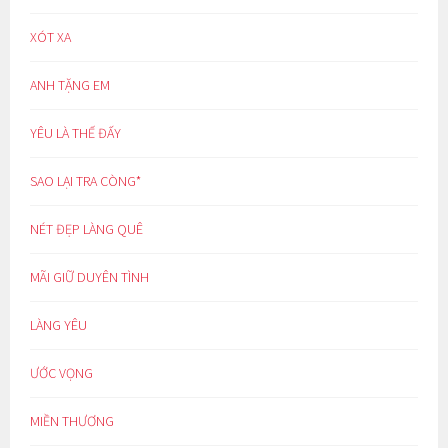
XÓT XA
ANH TẶNG EM
YÊU LÀ THẾ ĐẤY
SAO LẠI TRA CÒNG*
NÉT ĐẸP LÀNG QUÊ
MÃI GIỮ DUYÊN TÌNH
LÀNG YÊU
ƯỚC VỌNG
MIỀN THƯƠNG