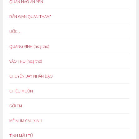
QUAN NÀO AN YÊN
DÂN GIAN QUAN THAM*
ƯỚC…
QUANG VINH (hoạ thơ)
VÀO THU (hoạ thơ)
CHUYẾN BAY NHÂN ĐẠO
CHIỀU MUỘN
GỞI EM
MÊ NÚM CAU XINH
TÌNH MẪU TỬ