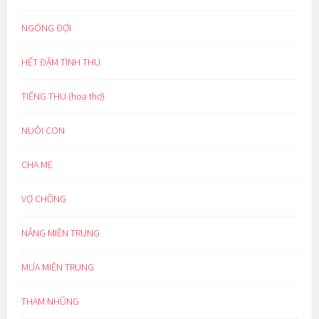
NGÓNG ĐỢI
HẾT ĐẬM TÌNH THU
TIẾNG THU (hoạ thơ)
NUÔI CON
CHA MẸ
VỢ CHỒNG
NẮNG MIỀN TRUNG
MƯA MIỀN TRUNG
THAM NHŨNG