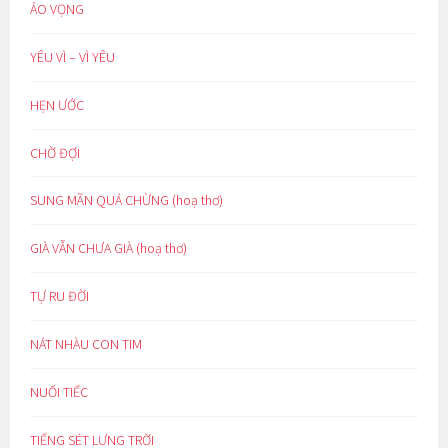
ẢO VỌNG
YÊU VÌ – VÌ YÊU
HẸN ƯỚC
CHỜ ĐỢI
SUNG MÃN QUÁ CHỪNG (hoạ thơ)
GIÀ VẪN CHƯA GIÀ (hoạ thơ)
TỰ RU ĐỜI
NÁT NHÀU CON TIM
NUỐI TIẾC
TIẾNG SÉT LƯNG TRỜI