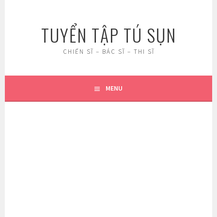
Skip
to
TUYỂN TẬP TÚ SỤN
content
CHIẾN SĨ – BÁC SĨ – THI SĨ
MENU