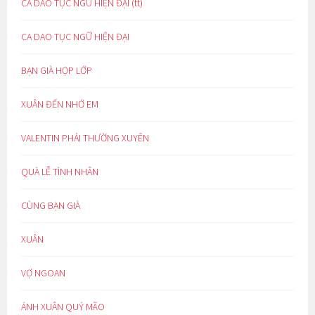
CA DAO TỤC NGỮ HIỆN ĐẠI (tt)
CA DAO TỤC NGỮ HIỆN ĐẠI
BẠN GIÀ HỌP LỚP
XUÂN ĐẾN NHỚ EM
VALENTIN PHẢI THƯỜNG XUYÊN
QUÀ LỄ TÌNH NHÂN
CÙNG BẠN GIÀ
XUÂN
VỢ NGOAN
ÁNH XUÂN QUÝ MÃO