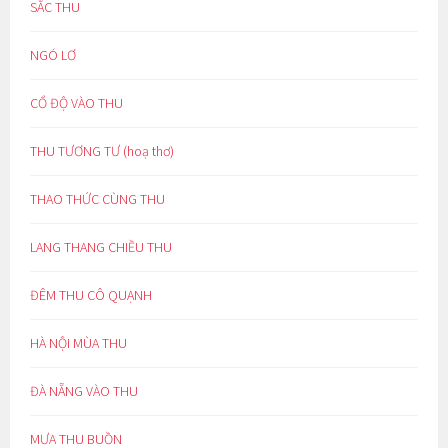
SẮC THU
NGÓ LƠ
CỔ ĐỘ VÀO THU
THU TƯƠNG TƯ (hoạ thơ)
THAO THỨC CÙNG THU
LANG THANG CHIỀU THU
ĐÊM THU CÔ QUẠNH
HÀ NỘI MÙA THU
ĐÀ NẴNG VÀO THU
MƯA THU BUỒN