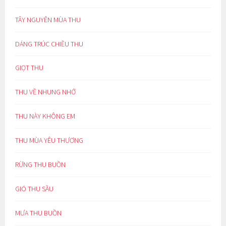
TÂY NGUYÊN MÙA THU
DÁNG TRÚC CHIỀU THU
GIỌT THU
THU VỀ NHUNG NHỚ
THU NÀY KHÔNG EM
THU MÙA YÊU THƯƠNG
RỪNG THU BUỒN
GIÓ THU SẦU
MƯA THU BUỒN