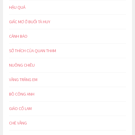
HẬU QUẢ
GIẤC MƠ Ở BUỔI TÀ HUY
CẢNH BÁO
SỞ THÍCH CỦA QUAN THAM
NUÔNG CHIỀU
VẦNG TRĂNG EM
BỒ CÔNG ANH
GIẢO CỔ LAM
CHÈ VẰNG