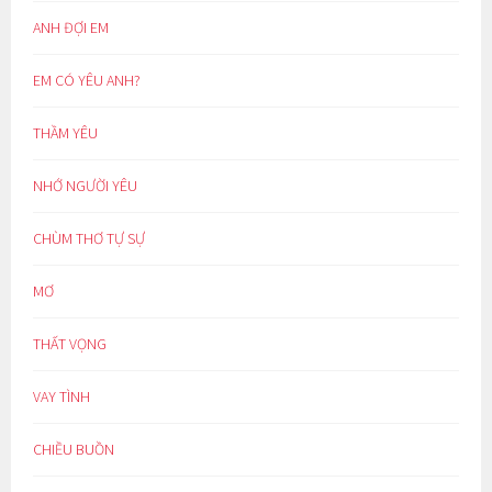
ANH ĐỢI EM
EM CÓ YÊU ANH?
THẦM YÊU
NHỚ NGƯỜI YÊU
CHÙM THƠ TỰ SỰ
MƠ
THẤT VỌNG
VAY TÌNH
CHIỀU BUỒN