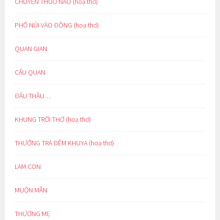
CHUYỆN THUỞ NÀO (hoạ thơ)
PHỐ NÚI VÀO ĐÔNG (hoạ thơ)
QUAN GIAN
CẨU QUAN
ĐẤU THẦU…
KHUNG TRỜI THƠ (hoạ thơ)
THƯỞNG TRÀ ĐÊM KHUYA (hoạ thơ)
LÀM CON
MUỘN MẰN
THƯƠNG MẸ