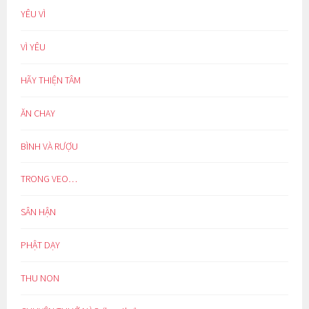
YÊU VÌ
VÌ YÊU
HÃY THIỆN TÂM
ĂN CHAY
BÌNH VÀ RƯỢU
TRONG VEO…
SÂN HẬN
PHẬT DẠY
THU NON