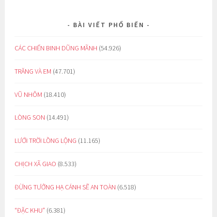
BÀI VIẾT PHỔ BIẾN
CÁC CHIẾN BINH DŨNG MÃNH
(54.926)
TRĂNG VÀ EM
(47.701)
VŨ NHÔM
(18.410)
LÒNG SON
(14.491)
LƯỚI TRỜI LỒNG LỘNG
(11.165)
CHỊCH XÃ GIAO
(8.533)
ĐỪNG TƯỞNG HẠ CÁNH SẼ AN TOÀN
(6.518)
“ĐẶC KHU”
(6.381)