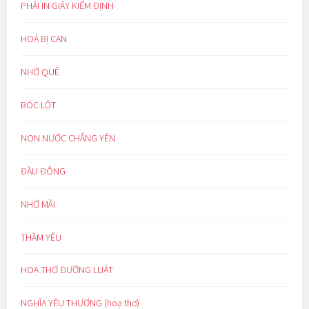
PHẢI IN GIẤY KIỂM ĐỊNH
HOÁ BỊ CAN
NHỚ QUÊ
BÓC LỘT
NON NƯỚC CHẲNG YÊN
ĐẦU ĐÔNG
NHỚ MÃI
THẦM YÊU
HOẠ THƠ ĐƯỜNG LUẬT
NGHĨA YÊU THƯƠNG (hoạ thơ)