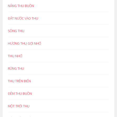
NẮNG THU BUỒN
ĐẤT NƯỚC VÀO THU
SÔNG THU
HƯƠNG THU GỢI NHỚ
THU NHỚ
RỪNG THU
THU TRÊN BIỂN
ĐÊM THU BUỒN
MỘT TRỜI THU