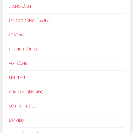
…CHO LÀNH
LẺN VÀO RỪNG (hoạ thơ)
LẼ SỐNG
HI SINH TUỔI TRẺ
ẢO TƯỞNG
MÀU THU
CŨNG LÀ…(lẩy Kiều)
SỞ THÍCH BÁ VƠ
LẨY KIỀU