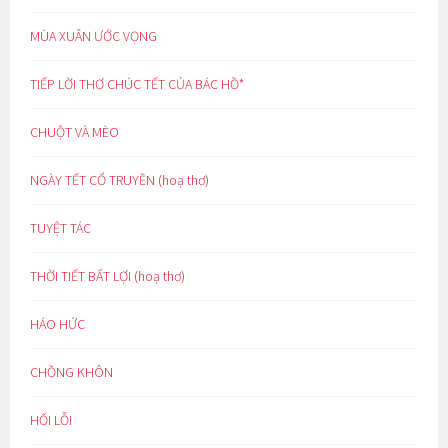
MÙA XUÂN ƯỚC VỌNG
TIẾP LỜI THƠ CHÚC TẾT CỦA BÁC HỒ*
CHUỘT VÀ MÈO
NGÀY TẾT CỔ TRUYỀN (hoạ thơ)
TUYỆT TÁC
THỜI TIẾT BẤT LỢI (hoạ thơ)
HÁO HỨC
CHỒNG KHÔN
HỐI LỖI