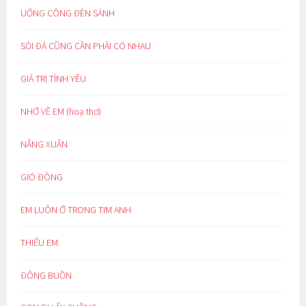
UỔNG CÔNG ĐÈN SÁNH
SỎI ĐÁ CŨNG CẦN PHẢI CÓ NHAU
GIÁ TRỊ TÌNH YÊU
NHỚ VỀ EM (hoạ thơ)
NẮNG XUÂN
GIÓ ĐÔNG
EM LUÔN Ở TRONG TIM ANH
THIẾU EM
ĐÔNG BUỒN