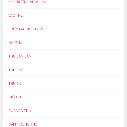
MÁI TRƯỜNG VÙNG CAO
VÀO THU
VƯỜN RAU NHO NHỎ
ĐỢI THU
THU CĂM CĂM
THU CẢM
THU CA
GIÓ THU
CÚC VÀO THU
ĐẬM HƯƠNG THU