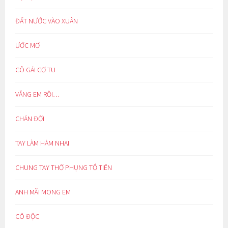
ĐẤT NƯỚC VÀO XUÂN
ƯỚC MƠ
CÔ GÁI CƠ TU
VẮNG EM RỒI…
CHÁN ĐỜI
TAY LÀM HÀM NHAI
CHUNG TAY THỜ PHỤNG TỔ TIÊN
ANH MÃI MONG EM
CÔ ĐỘC