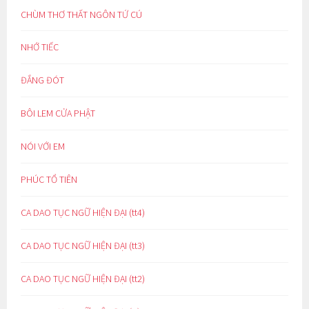
CHÙM THƠ THẤT NGÔN TỨ CÚ
NHỚ TIẾC
ĐẮNG ĐÓT
BÔI LEM CỬA PHẬT
NÓI VỚI EM
PHÚC TỔ TIÊN
CA DAO TỤC NGỮ HIỆN ĐẠI (tt4)
CA DAO TỤC NGỮ HIỆN ĐẠI (tt3)
CA DAO TỤC NGỮ HIỆN ĐẠI (tt2)