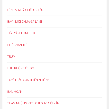
LÊN FARM LÝ CHIỀU CHIỀU
BẢY MƯƠI CHƯA ĐÃ LÀ GÌ
TỨC CẢNH SINH THƠ
PHÚC VẠN THÌ
TRÙM
ĐAU BUỒN TỘT ĐỘ
TUYỆT TÁC CỦA THIÊN NHIÊN*
BÀN HOÀN
THAM NHŨNG VẶT LOẠI GIẶC NỘI XÂM