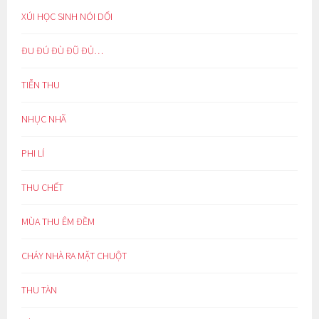
XÚI HỌC SINH NÓI DỐI
ĐU ĐÚ ĐÙ ĐŨ ĐỦ…
TIỄN THU
NHỤC NHÃ
PHI LÍ
THU CHẾT
MÙA THU ÊM ĐỀM
CHÁY NHÀ RA MẶT CHUỘT
THU TÀN