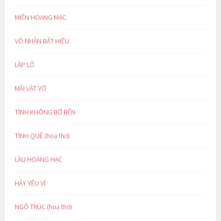
MIỀN HOANG MẠC
VÔ NHÂN BẤT HIẾU
LẬP LỜ
MÃI VẬT VỜ
TÌNH KHÔNG BỜ BẾN
TÌNH QUÊ (hoạ thơ)
LẦU HOÀNG HẠC
HÃY YÊU VÌ
NGÕ TRÚC (hoạ thơ)