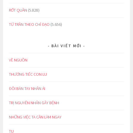
RỚT QUẦN
(5.828)
TỪ TRẦN THEO CHỈ ĐẠO
(5.656)
BÀI VIẾT MỚI
VỀ NGUỒN
THƯƠNG TIẾC CON LU
ĐÔI BÀN TAY NHÂN ÁI
TRỊ NGUYÊN NHÂN GÂY BỆNH
NHỮNG VIỆC TA CẦN LÀM NGAY
TU