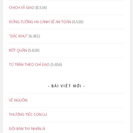
CHỊCH XÃ GIAO
(8.534)
ĐỪNG TƯỞNG HẠ CÁNH SẼ AN TOÀN
(6.518)
“ĐẶC KHU”
(6.381)
RỚT QUẦN
(5.828)
TỪ TRẦN THEO CHỈ ĐẠO
(5.656)
BÀI VIẾT MỚI
VỀ NGUỒN
THƯƠNG TIẾC CON LU
ĐÔI BÀN TAY NHÂN ÁI