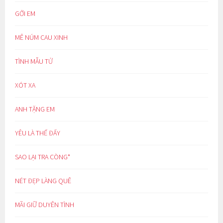
GỞI EM
MÊ NÚM CAU XINH
TÌNH MẪU TỬ
XÓT XA
ANH TẶNG EM
YÊU LÀ THẾ ĐẤY
SAO LẠI TRA CÒNG*
NÉT ĐẸP LÀNG QUÊ
MÃI GIỮ DUYÊN TÌNH