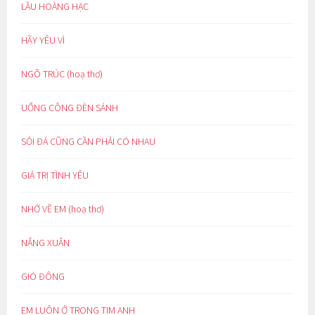
LẦU HOÀNG HẠC
HÃY YÊU VÌ
NGÕ TRÚC (hoạ thơ)
UỔNG CÔNG ĐÈN SÁNH
SỎI ĐÁ CŨNG CẦN PHẢI CÓ NHAU
GIÁ TRỊ TÌNH YÊU
NHỚ VỀ EM (hoạ thơ)
NẮNG XUÂN
GIÓ ĐÔNG
EM LUÔN Ở TRONG TIM ANH