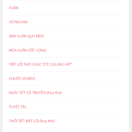
XUÂN
VỢ NGOAN
ÁNH XUÂN QUÝ MÃO
MÙA XUÂN ƯỚC VỌNG
TIẾP LỜI THƠ CHÚC TẾT CỦA BÁC HỒ*
CHUỘT VÀ MÈO
NGÀY TẾT CỔ TRUYỀN (hoạ thơ)
TUYỆT TÁC
THỜI TIẾT BẤT LỢI (hoạ thơ)