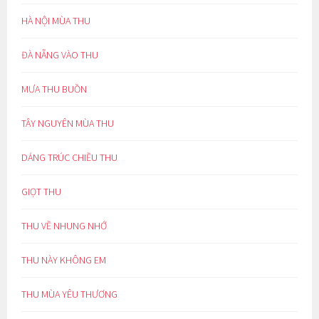
HÀ NỘI MÙA THU
ĐÀ NẴNG VÀO THU
MƯA THU BUỒN
TÂY NGUYÊN MÙA THU
DÁNG TRÚC CHIỀU THU
GIỌT THU
THU VỀ NHUNG NHỚ
THU NÀY KHÔNG EM
THU MÙA YÊU THƯƠNG