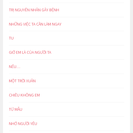
TRỊ NGUYÊN NHÂN GÂY BỆNH
NHỮNG VIỆC TA CẦN LÀM NGAY
TU
GIỜ EM LÀ CỦA NGƯỜI TA
NẾU…
MỘT TRỜI XUÂN
CHIỀU KHÔNG EM
TỪ MẪU
NHỚ NGƯỜI YÊU