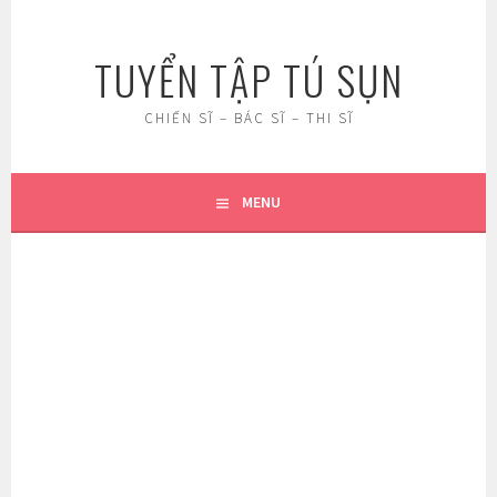
Skip
to
TUYỂN TẬP TÚ SỤN
content
CHIẾN SĨ – BÁC SĨ – THI SĨ
MENU