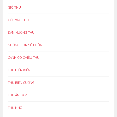
GIÓ THU
CÚC VÀO THU
ĐẬM HƯƠNG THU
NHỮNG CON SỐ BUỒN
CÁNH CÒ CHIỀU THU
THU DIỆN KIẾN
THU BIÊN CƯƠNG
THU ẢM ĐẠM
THU NHỚ