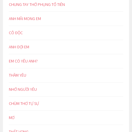
CHUNG TAY THỜ PHỤNG TỔ TIÊN
ANH MÃI MONG EM
CÔ ĐỘC
ANH ĐỢI EM
EM CÓ YÊU ANH?
THẦM YÊU
NHỚ NGƯỜI YÊU
CHÙM THƠ TỰ SỰ
MƠ
THẤT VỌNG