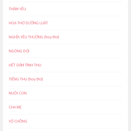
THẦM YÊU
HOẠ THƠ ĐƯỜNG LUẬT
NGHĨA YÊU THƯƠNG (hoạ thơ)
NGÓNG ĐỢI
HẾT ĐẬM TÌNH THU
TIẾNG THU (hoạ thơ)
NUÔI CON
CHA MẸ
VỢ CHỒNG