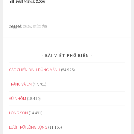
Post Views:
2.556
Tagged:
2018
,
mùa thu
BÀI VIẾT PHỔ BIẾN
CÁC CHIẾN BINH DŨNG MÃNH
(54.926)
TRĂNG VÀ EM
(47.701)
VŨ NHÔM
(18.410)
LÒNG SON
(14.491)
LƯỚI TRỜI LỒNG LỘNG
(11.165)