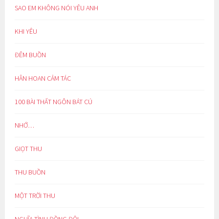
SAO EM KHÔNG NÓI YÊU ANH
KHI YÊU
ĐÊM BUỒN
HÂN HOAN CẢM TÁC
100 BÀI THẤT NGÔN BÁT CÚ
NHỚ…
GIỌT THU
THU BUỒN
MỘT TRỜI THU
NGHĨA TÌNH ĐỒNG ĐỘI