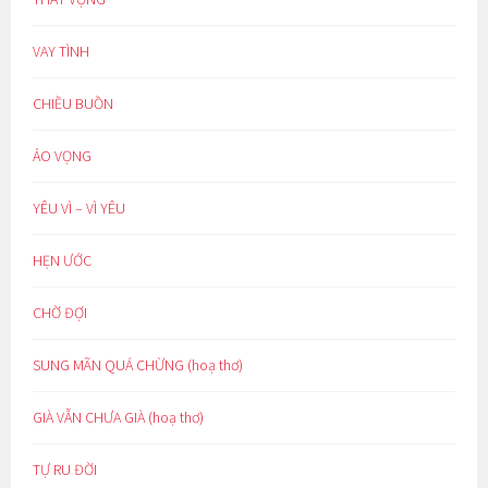
VAY TÌNH
CHIỀU BUỒN
ẢO VỌNG
YÊU VÌ – VÌ YÊU
HẸN ƯỚC
CHỜ ĐỢI
SUNG MÃN QUÁ CHỪNG (hoạ thơ)
GIÀ VẪN CHƯA GIÀ (hoạ thơ)
TỰ RU ĐỜI