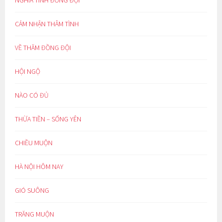
CẢM NHẬN THÂM TÌNH
VỀ THĂM ĐỒNG ĐỘI
HỘI NGỘ
NÀO CÓ ĐỦ
THỪA TIỀN – SỐNG YÊN
CHIỀU MUỘN
HÀ NỘI HÔM NAY
GIÓ SUÔNG
TRĂNG MUỘN