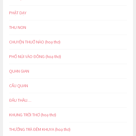
PHẬT DẠY
THU NON
CHUYỆN THUỞ NÀO (hoạ thơ)
PHỐ NÚI VÀO ĐÔNG (hoạ thơ)
QUAN GIAN
CẨU QUAN
ĐẤU THẦU…
KHUNG TRỜI THƠ (hoạ thơ)
THƯỞNG TRÀ ĐÊM KHUYA (hoạ thơ)