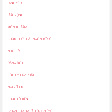
LÀNG YÊU
ƯỚC VỌNG
MIỀN THƯƠNG
CHÙM THƠ THẤT NGÔN TỨ CÚ
NHỚ TIẾC
ĐẮNG ĐÓT
BÔI LEM CỬA PHẬT
NÓI VỚI EM
PHÚC TỔ TIÊN
CA DAO TỤC NGỮ HIỆN ĐẠI (tt4)