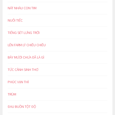
NÁT NHÀU CON TIM
NUỐI TIẾC
TIẾNG SÉT LƯNG TRỜI
LÊN FARM LÝ CHIỀU CHIỀU
BẢY MƯƠI CHƯA ĐÃ LÀ GÌ
TỨC CẢNH SINH THƠ
PHÚC VẠN THÌ
TRÙM
ĐAU BUỒN TỘT ĐỘ