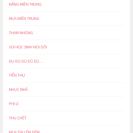
NẮNG MIỀN TRUNG
MƯA MIỀN TRUNG
THAM NHŨNG
XÚI HỌC SINH NÓI DỐI
ĐU ĐÚ ĐÙ ĐŨ ĐỦ…
TIỄN THU
NHỤC NHÃ
PHI LÍ
THU CHẾT
MÙA THU ÊM ĐỀM