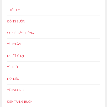
THIẾU EM
ĐÔNG BUỒN
CON ĐI LẤY CHỒNG
YÊU THẦM
NGƯỜI Ở LẠI
YÊU LIỀU
NÓI LIỀU
VẤN VƯƠNG
ĐÊM TRĂNG BUỒN