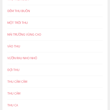
ĐÊM THU BUỒN
MỘT TRỜI THU
MÁI TRƯỜNG VÙNG CAO
VÀO THU
VƯỜN RAU NHO NHỎ
ĐỢI THU
THU CĂM CĂM
THU CẢM
THU CA