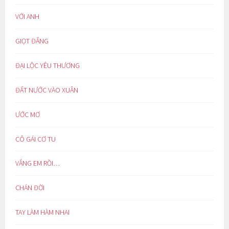
VỚI ANH
GIỌT ĐẮNG
ĐẠI LỘC YÊU THƯƠNG
ĐẤT NƯỚC VÀO XUÂN
ƯỚC MƠ
CÔ GÁI CƠ TU
VẮNG EM RỒI…
CHÁN ĐỜI
TAY LÀM HÀM NHAI