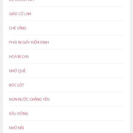
GIẢO CỔ LAM
CHÈ VẰNG
PHẢI IN GIẤY KIỂM ĐỊNH
HOÁ BỊ CAN
NHỚ QUÊ
BÓC LỘT
NON NƯỚC CHẲNG YÊN
ĐẦU ĐÔNG
NHỚ MÃI