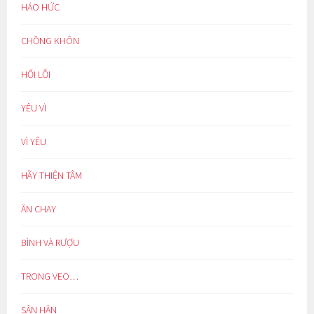
HÁO HỨC
CHỒNG KHÔN
HỐI LỖI
YÊU VÌ
VÌ YÊU
HÃY THIỆN TÂM
ĂN CHAY
BÌNH VÀ RƯỢU
TRONG VEO…
SÂN HẬN