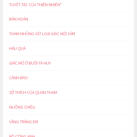
TUYỆT TÁC CỦA THIÊN NHIÊN*
BÀN HOÀN
THAM NHŨNG VẶT LOẠI GIẶC NỘI XÂM
HẬU QUẢ
GIẤC MƠ Ở BUỔI TÀ HUY
CẢNH BÁO
SỞ THÍCH CỦA QUAN THAM
NUÔNG CHIỀU
VẦNG TRĂNG EM
BỒ CÔNG ANH