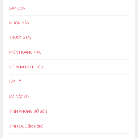
LÀM CON
MUỘN MẰN
THƯƠNG MẸ
MIỀN HOANG MẠC
VÔ NHÂN BẤT HIẾU
LẬP LỜ
MÃI VẬT VỜ
TÌNH KHÔNG BỜ BẾN
TÌNH QUÊ (hoạ thơ)