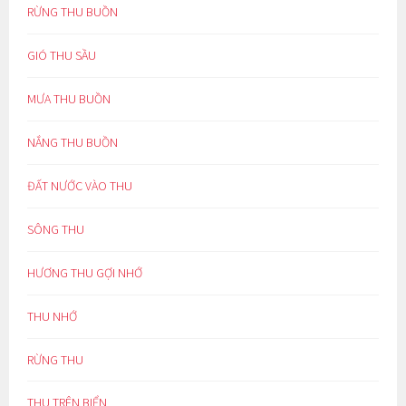
RỪNG THU BUỒN
GIÓ THU SẦU
MƯA THU BUỒN
NẮNG THU BUỒN
ĐẤT NƯỚC VÀO THU
SÔNG THU
HƯƠNG THU GỢI NHỚ
THU NHỚ
RỪNG THU
THU TRÊN BIỂN