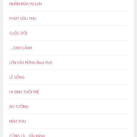
NHÂN MÙA VU LAN
PHÚT ĐẦU THU
CUỘC ĐỜI
…CHO LÀNH
LẺN VÀO RỪNG (hoạ thơ)
LẼ SỐNG
HI SINH TUỔI TRẺ
ẢO TƯỞNG
MÀU THU
CŨNG LÀ…(lẩy Kiều)