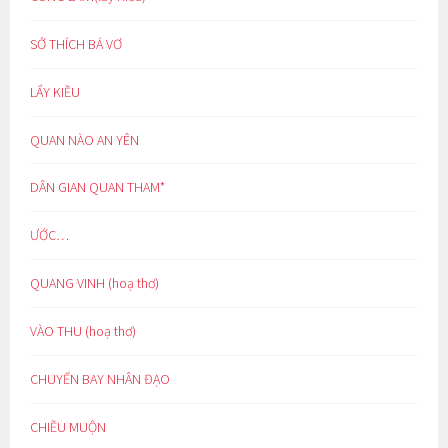
SỞ THÍCH BÁ VƠ
LẨY KIỀU
QUAN NÀO AN YÊN
DÂN GIAN QUAN THAM*
ƯỚC…
QUANG VINH (hoạ thơ)
VÀO THU (hoạ thơ)
CHUYẾN BAY NHÂN ĐẠO
CHIỀU MUỘN