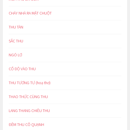
CHÁY NHÀ RA MẶT CHUỘT
THU TÀN
SẮC THU
NGÓ LƠ
CỔ ĐỘ VÀO THU
THU TƯƠNG TƯ (hoạ thơ)
THAO THỨC CÙNG THU
LANG THANG CHIỀU THU
ĐÊM THU CÔ QUẠNH