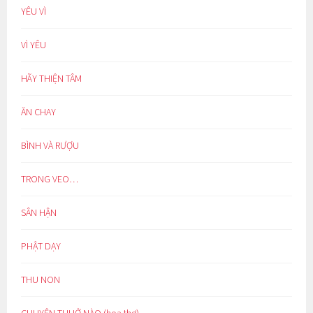
YÊU VÌ
VÌ YÊU
HÃY THIỆN TÂM
ĂN CHAY
BÌNH VÀ RƯỢU
TRONG VEO…
SÂN HẬN
PHẬT DẠY
THU NON
CHUYỆN THUỞ NÀO (hoạ thơ)