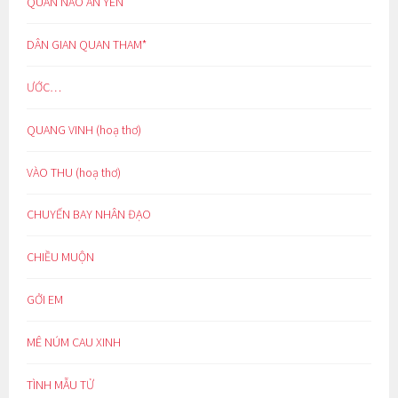
QUAN NÀO AN YÊN
DÂN GIAN QUAN THAM*
ƯỚC…
QUANG VINH (hoạ thơ)
VÀO THU (hoạ thơ)
CHUYẾN BAY NHÂN ĐẠO
CHIỀU MUỘN
GỞI EM
MÊ NÚM CAU XINH
TÌNH MẪU TỬ