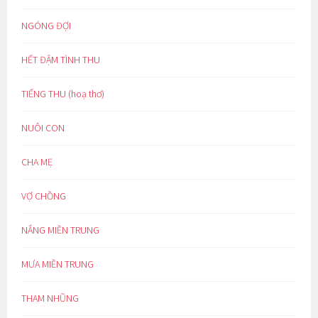
NGÓNG ĐỢI
HẾT ĐẬM TÌNH THU
TIẾNG THU (hoạ thơ)
NUÔI CON
CHA MẸ
VỢ CHỒNG
NẮNG MIỀN TRUNG
MƯA MIỀN TRUNG
THAM NHŨNG