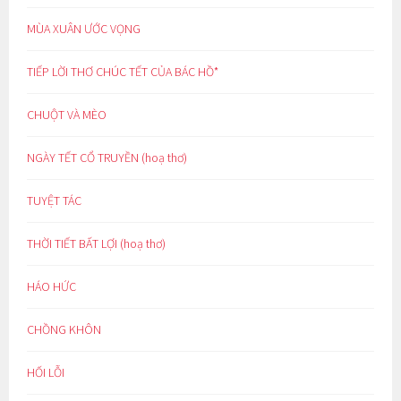
MÙA XUÂN ƯỚC VỌNG
TIẾP LỜI THƠ CHÚC TẾT CỦA BÁC HỒ*
CHUỘT VÀ MÈO
NGÀY TẾT CỔ TRUYỀN (hoạ thơ)
TUYỆT TÁC
THỜI TIẾT BẤT LỢI (hoạ thơ)
HÁO HỨC
CHỒNG KHÔN
HỐI LỖI