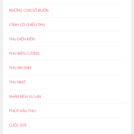
NHỮNG CON SỐ BUỒN
CÁNH CÒ CHIỀU THU
THU DIỆN KIẾN
THU BIÊN CƯƠNG
THU ẢM ĐẠM
THU NHỚ
NHÂN MÙA VU LAN
PHÚT ĐẦU THU
CUỘC ĐỜI