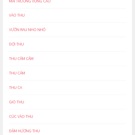
MÁI TRƯỜNG VÙNG CAO
VÀO THU
VƯỜN RAU NHO NHỎ
ĐỢI THU
THU CĂM CĂM
THU CẢM
THU CA
GIÓ THU
CÚC VÀO THU
ĐẬM HƯƠNG THU