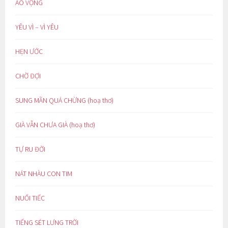
ẢO VỌNG
YÊU VÌ – VÌ YÊU
HẸN ƯỚC
CHỜ ĐỢI
SUNG MÃN QUÁ CHỪNG (hoạ thơ)
GIÀ VẪN CHƯA GIÀ (hoạ thơ)
TỰ RU ĐỜI
NÁT NHÀU CON TIM
NUỐI TIẾC
TIẾNG SÉT LƯNG TRỜI