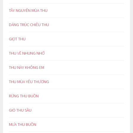
TÂY NGUYÊN MÙA THU
DÁNG TRÚC CHIỀU THU
GIỌT THU
THU VỀ NHUNG NHỚ
THU NÀY KHÔNG EM
THU MÙA YÊU THƯƠNG
RỪNG THU BUỒN
GIÓ THU SẦU
MƯA THU BUỒN