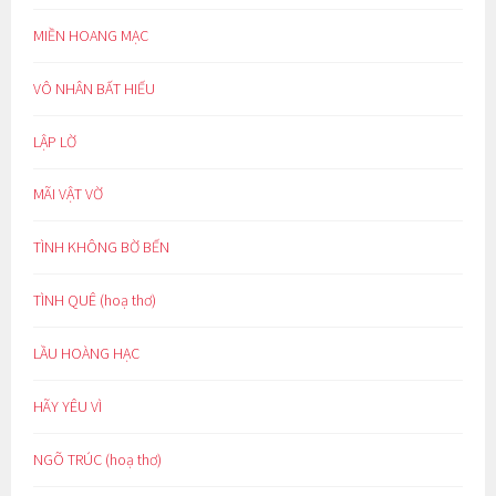
MIỀN HOANG MẠC
VÔ NHÂN BẤT HIẾU
LẬP LỜ
MÃI VẬT VỜ
TÌNH KHÔNG BỜ BẾN
TÌNH QUÊ (hoạ thơ)
LẦU HOÀNG HẠC
HÃY YÊU VÌ
NGÕ TRÚC (hoạ thơ)