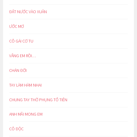
ĐẤT NƯỚC VÀO XUÂN
ƯỚC MƠ
CÔ GÁI CƠ TU
VẮNG EM RỒI…
CHÁN ĐỜI
TAY LÀM HÀM NHAI
CHUNG TAY THỜ PHỤNG TỔ TIÊN
ANH MÃI MONG EM
CÔ ĐỘC