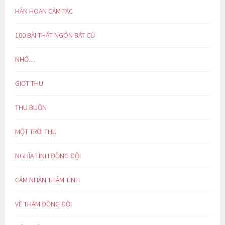
HÂN HOAN CẢM TÁC
100 BÀI THẤT NGÔN BÁT CÚ
NHỚ…
GIỌT THU
THU BUỒN
MỘT TRỜI THU
NGHĨA TÌNH ĐỒNG ĐỘI
CẢM NHẬN THÂM TÌNH
VỀ THĂM ĐỒNG ĐỘI