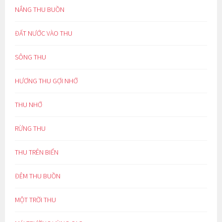
NẮNG THU BUỒN
ĐẤT NƯỚC VÀO THU
SÔNG THU
HƯƠNG THU GỢI NHỚ
THU NHỚ
RỪNG THU
THU TRÊN BIỂN
ĐÊM THU BUỒN
MỘT TRỜI THU