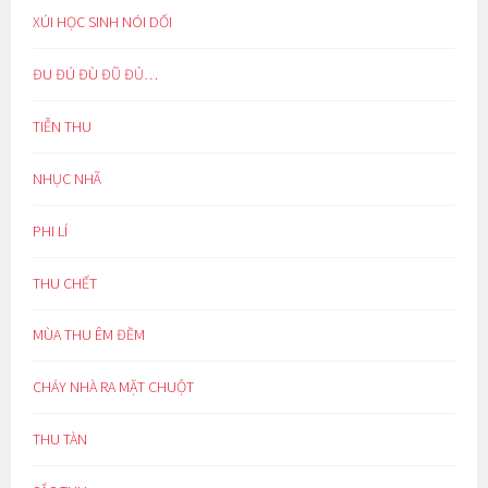
XÚI HỌC SINH NÓI DỐI
ĐU ĐÚ ĐÙ ĐŨ ĐỦ…
TIỄN THU
NHỤC NHÃ
PHI LÍ
THU CHẾT
MÙA THU ÊM ĐỀM
CHÁY NHÀ RA MẶT CHUỘT
THU TÀN