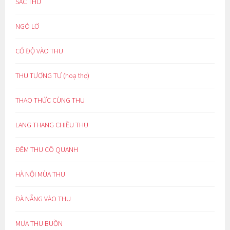
SẮC THU
NGÓ LƠ
CỔ ĐỘ VÀO THU
THU TƯƠNG TƯ (hoạ thơ)
THAO THỨC CÙNG THU
LANG THANG CHIỀU THU
ĐÊM THU CÔ QUẠNH
HÀ NỘI MÙA THU
ĐÀ NẴNG VÀO THU
MƯA THU BUỒN