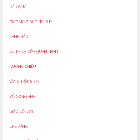
HẬU QUẢ
GIẤC MƠ Ở BUỔI TÀ HUY
CẢNH BÁO
SỞ THÍCH CỦA QUAN THAM
NUÔNG CHIỀU
VẦNG TRĂNG EM
BỒ CÔNG ANH
GIẢO CỔ LAM
CHÈ VẰNG