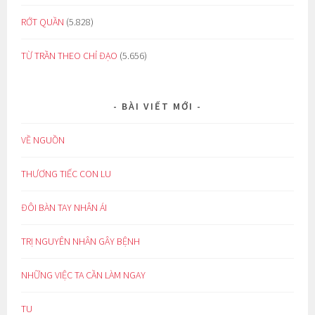
RỚT QUẦN
(5.828)
TỪ TRẦN THEO CHỈ ĐẠO
(5.656)
BÀI VIẾT MỚI
VỀ NGUỒN
THƯƠNG TIẾC CON LU
ĐÔI BÀN TAY NHÂN ÁI
TRỊ NGUYÊN NHÂN GÂY BỆNH
NHỮNG VIỆC TA CẦN LÀM NGAY
TU