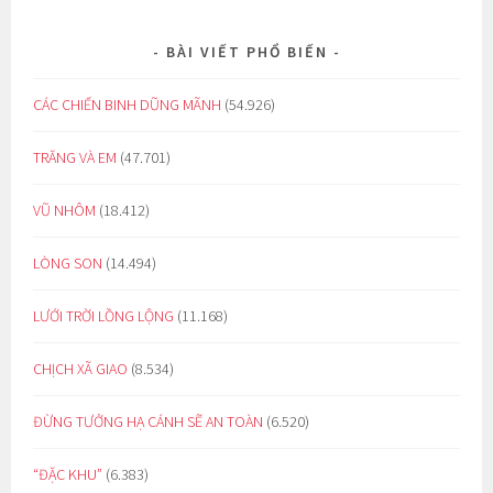
BÀI VIẾT PHỔ BIẾN
CÁC CHIẾN BINH DŨNG MÃNH
(54.926)
TRĂNG VÀ EM
(47.701)
VŨ NHÔM
(18.412)
LÒNG SON
(14.494)
LƯỚI TRỜI LỒNG LỘNG
(11.168)
CHỊCH XÃ GIAO
(8.534)
ĐỪNG TƯỞNG HẠ CÁNH SẼ AN TOÀN
(6.520)
“ĐẶC KHU”
(6.383)