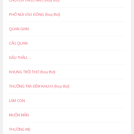
PHỐ NÚI VÀO ĐÔNG (hoạ thơ)
QUAN GIAN
CẨU QUAN
ĐẤU THẦU…
KHUNG TRỜI THƠ (hoạ thơ)
THƯỞNG TRÀ ĐÊM KHUYA (hoạ thơ)
LÀM CON
MUỘN MẰN
THƯƠNG MẸ