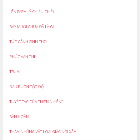
LÊN FARM LÝ CHIỀU CHIỀU
BẢY MƯƠI CHƯA ĐÃ LÀ GÌ
TỨC CẢNH SINH THƠ
PHÚC VẠN THÌ
TRÙM
ĐAU BUỒN TỘT ĐỘ
TUYỆT TÁC CỦA THIÊN NHIÊN*
BÀN HOÀN
THAM NHŨNG VẶT LOẠI GIẶC NỘI XÂM