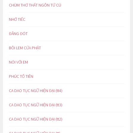
CHÙM THƠ THẤT NGÔN TỨ CÚ
NHỚ TIẾC
ĐẮNG ĐÓT
BÔI LEM CỬA PHẬT
NÓI VỚI EM
PHÚC TỔ TIÊN
CA DAO TỤC NGỮ HIỆN ĐẠI (tt4)
CA DAO TỤC NGỮ HIỆN ĐẠI (tt3)
CA DAO TỤC NGỮ HIỆN ĐẠI (tt2)