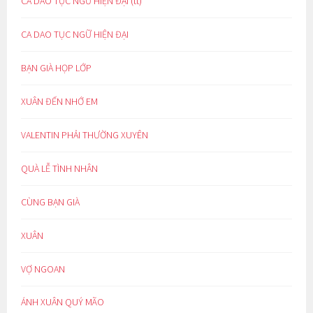
CA DAO TỤC NGỮ HIỆN ĐẠI (tt)
CA DAO TỤC NGỮ HIỆN ĐẠI
BẠN GIÀ HỌP LỚP
XUÂN ĐẾN NHỚ EM
VALENTIN PHẢI THƯỜNG XUYÊN
QUÀ LỄ TÌNH NHÂN
CÙNG BẠN GIÀ
XUÂN
VỢ NGOAN
ÁNH XUÂN QUÝ MÃO