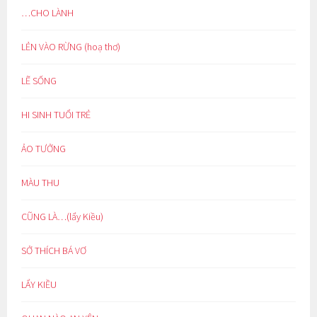
…CHO LÀNH
LẺN VÀO RỪNG (hoạ thơ)
LẼ SỐNG
HI SINH TUỔI TRẺ
ẢO TƯỞNG
MÀU THU
CŨNG LÀ…(lẩy Kiều)
SỞ THÍCH BÁ VƠ
LẨY KIỀU