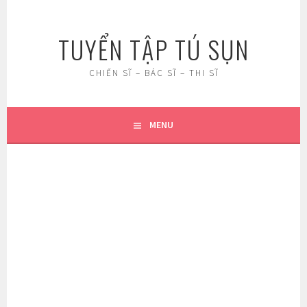
Skip
to
TUYỂN TẬP TÚ SỤN
content
CHIẾN SĨ – BÁC SĨ – THI SĨ
MENU