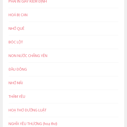
PHẢI IN GIẤY KIỂM ĐỊNH
HOÁ BỊ CAN
NHỚ QUÊ
BÓC LỘT
NON NƯỚC CHẲNG YÊN
ĐẦU ĐÔNG
NHỚ MÃI
THẦM YÊU
HOẠ THƠ ĐƯỜNG LUẬT
NGHĨA YÊU THƯƠNG (hoạ thơ)