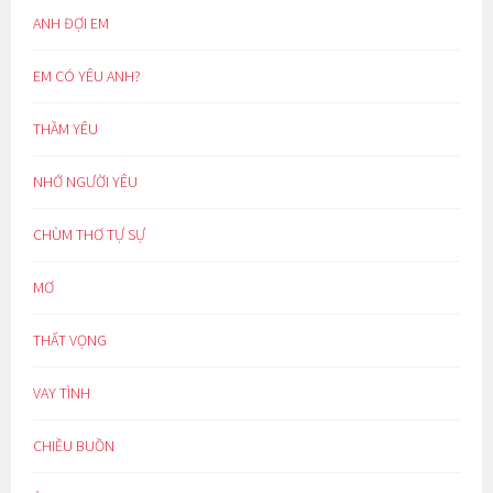
ANH ĐỢI EM
EM CÓ YÊU ANH?
THẦM YÊU
NHỚ NGƯỜI YÊU
CHÙM THƠ TỰ SỰ
MƠ
THẤT VỌNG
VAY TÌNH
CHIỀU BUỒN