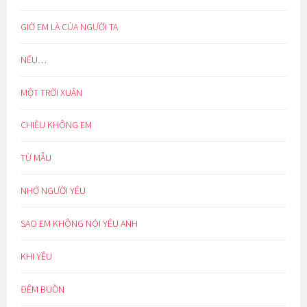
GIỜ EM LÀ CỦA NGƯỜI TA
NẾU…
MỘT TRỜI XUÂN
CHIỀU KHÔNG EM
TỪ MẪU
NHỚ NGƯỜI YÊU
SAO EM KHÔNG NÓI YÊU ANH
KHI YÊU
ĐÊM BUỒN