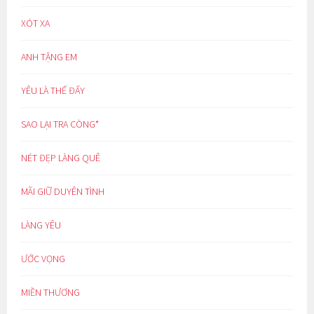
XÓT XA
ANH TẶNG EM
YÊU LÀ THẾ ĐẤY
SAO LẠI TRA CÒNG*
NÉT ĐẸP LÀNG QUÊ
MÃI GIỮ DUYÊN TÌNH
LÀNG YÊU
ƯỚC VỌNG
MIỀN THƯƠNG