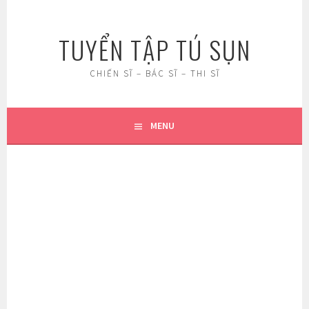
Skip
to
TUYỂN TẬP TÚ SỤN
content
CHIẾN SĨ – BÁC SĨ – THI SĨ
MENU