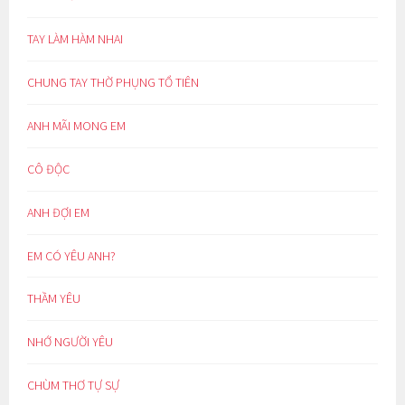
TAY LÀM HÀM NHAI
CHUNG TAY THỜ PHỤNG TỔ TIÊN
ANH MÃI MONG EM
CÔ ĐỘC
ANH ĐỢI EM
EM CÓ YÊU ANH?
THẦM YÊU
NHỚ NGƯỜI YÊU
CHÙM THƠ TỰ SỰ