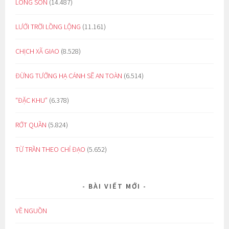
LÒNG SON
(14.487)
LƯỚI TRỜI LỒNG LỘNG
(11.161)
CHỊCH XÃ GIAO
(8.528)
ĐỪNG TƯỞNG HẠ CÁNH SẼ AN TOÀN
(6.514)
“ĐẶC KHU”
(6.378)
RỚT QUẦN
(5.824)
TỪ TRẦN THEO CHỈ ĐẠO
(5.652)
BÀI VIẾT MỚI
VỀ NGUỒN