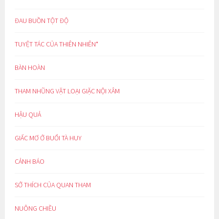
ĐAU BUỒN TỘT ĐỘ
TUYỆT TÁC CỦA THIÊN NHIÊN*
BÀN HOÀN
THAM NHŨNG VẶT LOẠI GIẶC NỘI XÂM
HẬU QUẢ
GIẤC MƠ Ở BUỔI TÀ HUY
CẢNH BÁO
SỞ THÍCH CỦA QUAN THAM
NUÔNG CHIỀU