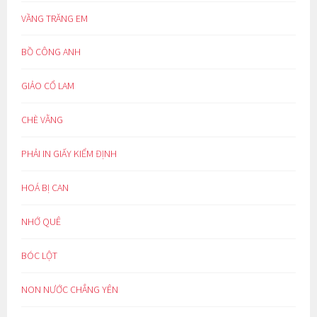
VẦNG TRĂNG EM
BỒ CÔNG ANH
GIẢO CỔ LAM
CHÈ VẰNG
PHẢI IN GIẤY KIỂM ĐỊNH
HOÁ BỊ CAN
NHỚ QUÊ
BÓC LỘT
NON NƯỚC CHẲNG YÊN