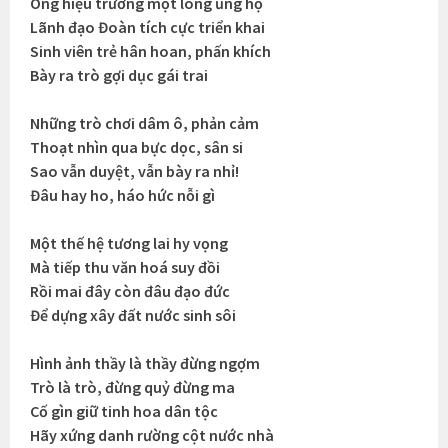
Ông hiệu trưởng một lòng ủng hộ
Lãnh đạo Đoàn tích cực triển khai
Sinh viên trẻ hân hoan, phấn khích
Bày ra trò gợi dục gái trai
Những trò chơi dâm ô, phản cảm
Thoạt nhìn qua bực dọc, sân si
Sao vẫn duyệt, vẫn bày ra nhỉ!
Đâu hay ho, háo hức nỗi gì
Một thế hệ tương lai hy vọng
Mà tiếp thu văn hoá suy đồi
Rồi mai đây còn đâu đạo đức
Để dựng xây đất nước sinh sôi
Hình ảnh thầy là thầy đừng ngợm
Trò là trò, đừng quỷ đừng ma
Cố gìn giữ tinh hoa dân tộc
Hãy xứng danh rường cột nước nhà