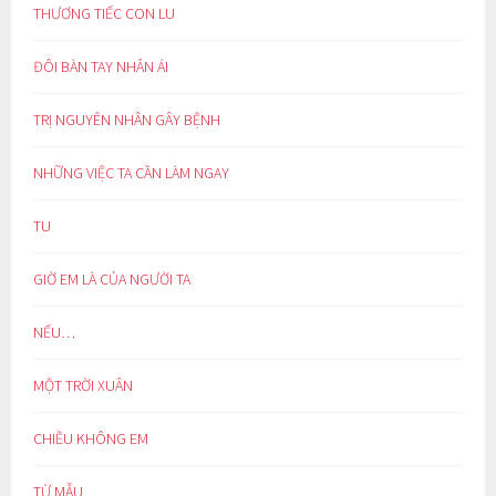
THƯƠNG TIẾC CON LU
ĐÔI BÀN TAY NHÂN ÁI
TRỊ NGUYÊN NHÂN GÂY BỆNH
NHỮNG VIỆC TA CẦN LÀM NGAY
TU
GIỜ EM LÀ CỦA NGƯỜI TA
NẾU…
MỘT TRỜI XUÂN
CHIỀU KHÔNG EM
TỪ MẪU