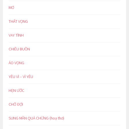
MƠ
THẤT VỌNG
VAY TÌNH
CHIỀU BUỒN
ẢO VỌNG
YÊU VÌ – VÌ YÊU
HẸN ƯỚC
CHỜ ĐỢI
SUNG MÃN QUÁ CHỪNG (hoạ thơ)