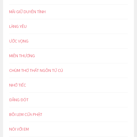
MÃI GIỮ DUYÊN TÌNH
LÀNG YÊU
ƯỚC VỌNG
MIỀN THƯƠNG
CHÙM THƠ THẤT NGÔN TỨ CÚ
NHỚ TIẾC
ĐẮNG ĐÓT
BÔI LEM CỬA PHẬT
NÓI VỚI EM