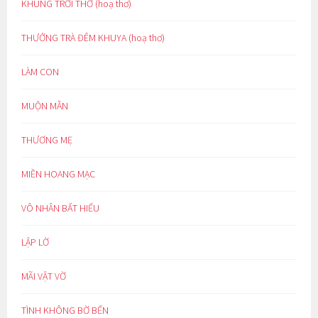
KHUNG TRỜI THƠ (hoạ thơ)
THƯỞNG TRÀ ĐÊM KHUYA (hoạ thơ)
LÀM CON
MUỘN MẰN
THƯƠNG MẸ
MIỀN HOANG MẠC
VÔ NHÂN BẤT HIẾU
LẬP LỜ
MÃI VẬT VỜ
TÌNH KHÔNG BỜ BẾN