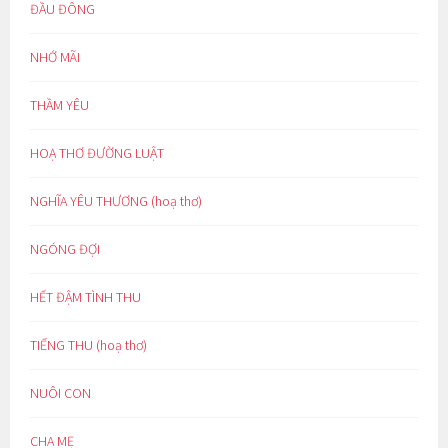
ĐẦU ĐÔNG
NHỚ MÃI
THẦM YÊU
HOẠ THƠ ĐƯỜNG LUẬT
NGHĨA YÊU THƯƠNG (hoạ thơ)
NGÓNG ĐỢI
HẾT ĐẬM TÌNH THU
TIẾNG THU (hoạ thơ)
NUÔI CON
CHA MẸ