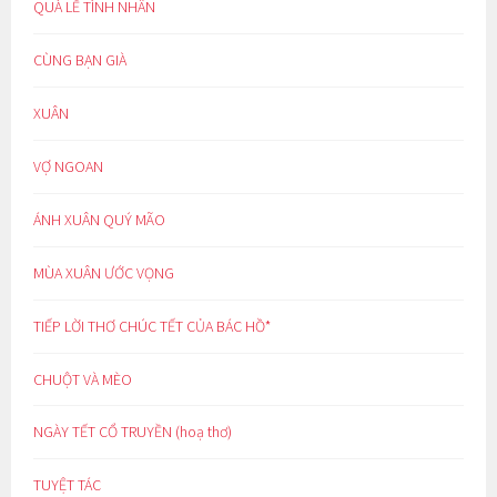
QUÀ LỄ TÌNH NHÂN
CÙNG BẠN GIÀ
XUÂN
VỢ NGOAN
ÁNH XUÂN QUÝ MÃO
MÙA XUÂN ƯỚC VỌNG
TIẾP LỜI THƠ CHÚC TẾT CỦA BÁC HỒ*
CHUỘT VÀ MÈO
NGÀY TẾT CỔ TRUYỀN (hoạ thơ)
TUYỆT TÁC