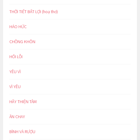
THỜI TIẾT BẤT LỢI (hoạ thơ)
HÁO HỨC
CHỒNG KHÔN
HỐI LỖI
YÊU VÌ
VÌ YÊU
HÃY THIỆN TÂM
ĂN CHAY
BÌNH VÀ RƯỢU