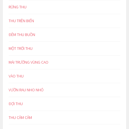
RỪNG THU
THU TRÊN BIỂN
ĐÊM THU BUỒN
MỘT TRỜI THU
MÁI TRƯỜNG VÙNG CAO
VÀO THU
VƯỜN RAU NHO NHỎ
ĐỢI THU
THU CĂM CĂM