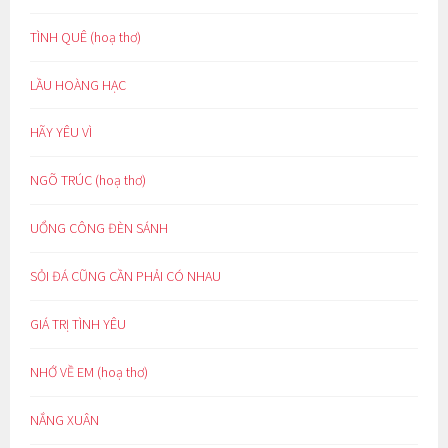
TÌNH QUÊ (hoạ thơ)
LẦU HOÀNG HẠC
HÃY YÊU VÌ
NGÕ TRÚC (hoạ thơ)
UỔNG CÔNG ĐÈN SÁNH
SỎI ĐÁ CŨNG CẦN PHẢI CÓ NHAU
GIÁ TRỊ TÌNH YÊU
NHỚ VỀ EM (hoạ thơ)
NẮNG XUÂN