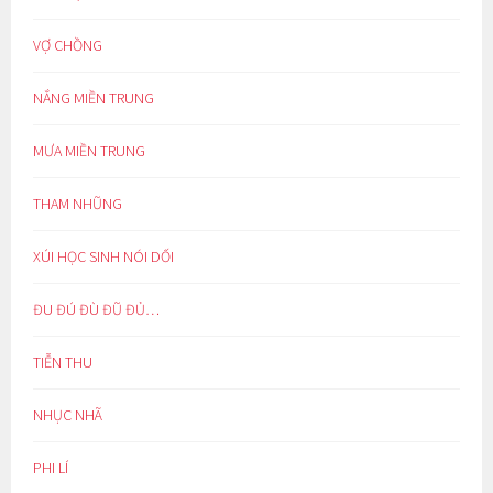
VỢ CHỒNG
NẮNG MIỀN TRUNG
MƯA MIỀN TRUNG
THAM NHŨNG
XÚI HỌC SINH NÓI DỐI
ĐU ĐÚ ĐÙ ĐŨ ĐỦ…
TIỄN THU
NHỤC NHÃ
PHI LÍ