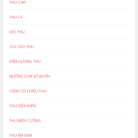
THU CẢM
THU CA
GIÓ THU
CÚC VÀO THU
ĐẬM HƯƠNG THU
NHỮNG CON SỐ BUỒN
CÁNH CÒ CHIỀU THU
THU DIỆN KIẾN
THU BIÊN CƯƠNG
THU ẢM ĐẠM