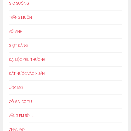
GIÓ SUÔNG
TRĂNG MUỘN
VỚI ANH
GIỌT ĐẮNG
ĐẠI LỘC YÊU THƯƠNG
ĐẤT NƯỚC VÀO XUÂN
ƯỚC MƠ
CÔ GÁI CƠ TU
VẮNG EM RỒI…
CHÁN ĐỜI