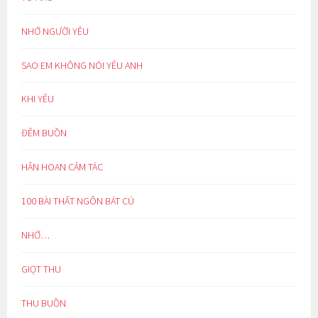
NHỚ NGƯỜI YÊU
SAO EM KHÔNG NÓI YÊU ANH
KHI YÊU
ĐÊM BUỒN
HÂN HOAN CẢM TÁC
100 BÀI THẤT NGÔN BÁT CÚ
NHỚ…
GIỌT THU
THU BUỒN