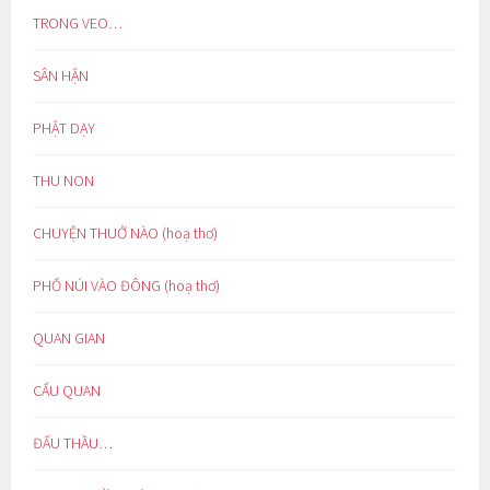
TRONG VEO…
SÂN HẬN
PHẬT DẠY
THU NON
CHUYỆN THUỞ NÀO (hoạ thơ)
PHỐ NÚI VÀO ĐÔNG (hoạ thơ)
QUAN GIAN
CẨU QUAN
ĐẤU THẦU…