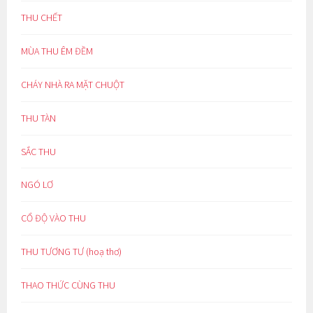
THU CHẾT
MÙA THU ÊM ĐỀM
CHÁY NHÀ RA MẶT CHUỘT
THU TÀN
SẮC THU
NGÓ LƠ
CỔ ĐỘ VÀO THU
THU TƯƠNG TƯ (hoạ thơ)
THAO THỨC CÙNG THU