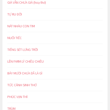
GIÀ VẪN CHƯA GIÀ (hoạ thơ)
TỰ RU ĐỜI
NÁT NHÀU CON TIM
NUỐI TIẾC
TIẾNG SÉT LƯNG TRỜI
LÊN FARM LÝ CHIỀU CHIỀU
BẢY MƯƠI CHƯA ĐÃ LÀ GÌ
TỨC CẢNH SINH THƠ
PHÚC VẠN THÌ
TRÙM