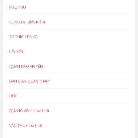
MÀU THU
CŨNG LÀ…(lẩy Kiều)
SỞ THÍCH BÁ VƠ
LẨY KIỀU
QUAN NÀO AN YÊN
DÂN GIAN QUAN THAM*
ƯỚC…
QUANG VINH (hoạ thơ)
VÀO THU (hoạ thơ)