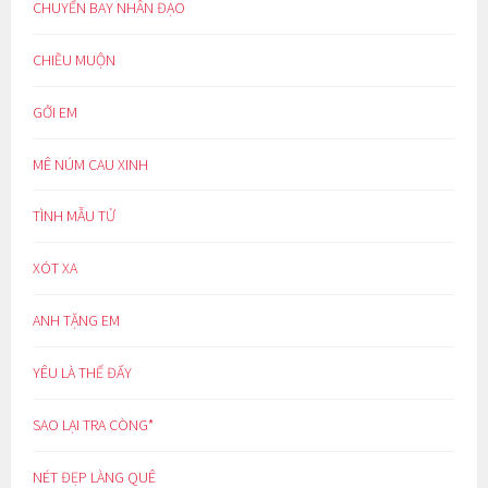
CHUYẾN BAY NHÂN ĐẠO
CHIỀU MUỘN
GỞI EM
MÊ NÚM CAU XINH
TÌNH MẪU TỬ
XÓT XA
ANH TẶNG EM
YÊU LÀ THẾ ĐẤY
SAO LẠI TRA CÒNG*
NÉT ĐẸP LÀNG QUÊ