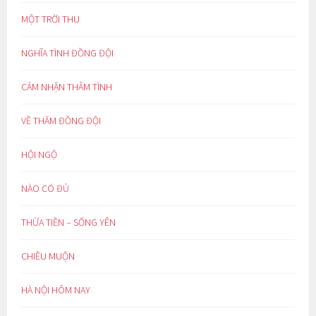
MỘT TRỜI THU
NGHĨA TÌNH ĐỒNG ĐỘI
CẢM NHẬN THÂM TÌNH
VỀ THĂM ĐỒNG ĐỘI
HỘI NGỘ
NÀO CÓ ĐỦ
THỪA TIỀN – SỐNG YÊN
CHIỀU MUỘN
HÀ NỘI HÔM NAY