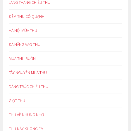
LANG THANG CHIỀU THU
ĐÊM THU CÔ QUẠNH
HÀ NỘI MÙA THU
ĐÀ NẴNG VÀO THU
MƯA THU BUỒN
TÂY NGUYÊN MÙA THU
DÁNG TRÚC CHIỀU THU
GIỌT THU
THU VỀ NHUNG NHỚ
THU NÀY KHÔNG EM