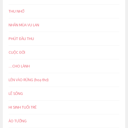
THU NHỚ
NHÂN MÙA VU LAN
PHÚT ĐẦU THU
CUỘC ĐỜI
…CHO LÀNH
LẺN VÀO RỪNG (hoạ thơ)
LẼ SỐNG
HI SINH TUỔI TRẺ
ẢO TƯỞNG