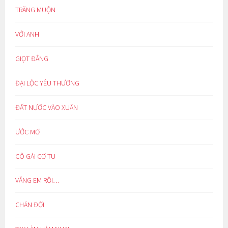
TRĂNG MUỘN
VỚI ANH
GIỌT ĐẮNG
ĐẠI LỘC YÊU THƯƠNG
ĐẤT NƯỚC VÀO XUÂN
ƯỚC MƠ
CÔ GÁI CƠ TU
VẮNG EM RỒI…
CHÁN ĐỜI