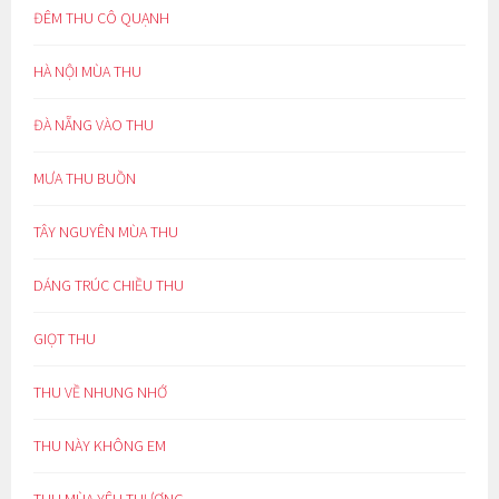
ĐÊM THU CÔ QUẠNH
HÀ NỘI MÙA THU
ĐÀ NẴNG VÀO THU
MƯA THU BUỒN
TÂY NGUYÊN MÙA THU
DÁNG TRÚC CHIỀU THU
GIỌT THU
THU VỀ NHUNG NHỚ
THU NÀY KHÔNG EM
THU MÙA YÊU THƯƠNG