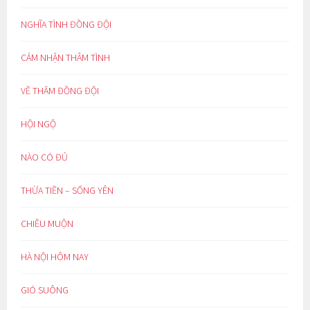
NGHĨA TÌNH ĐỒNG ĐỘI
CẢM NHẬN THÂM TÌNH
VỀ THĂM ĐỒNG ĐỘI
HỘI NGỘ
NÀO CÓ ĐỦ
THỪA TIỀN – SỐNG YÊN
CHIỀU MUỘN
HÀ NỘI HÔM NAY
GIÓ SUÔNG