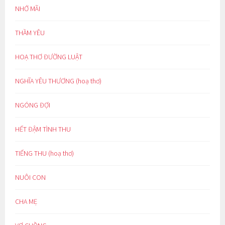
NHỚ MÃI
THẦM YÊU
HOẠ THƠ ĐƯỜNG LUẬT
NGHĨA YÊU THƯƠNG (hoạ thơ)
NGÓNG ĐỢI
HẾT ĐẬM TÌNH THU
TIẾNG THU (hoạ thơ)
NUÔI CON
CHA MẸ