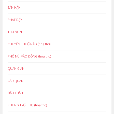
SÂN HẬN
PHẬT DẠY
THU NON
CHUYỆN THUỞ NÀO (hoạ thơ)
PHỐ NÚI VÀO ĐÔNG (hoạ thơ)
QUAN GIAN
CẨU QUAN
ĐẤU THẦU…
KHUNG TRỜI THƠ (hoạ thơ)