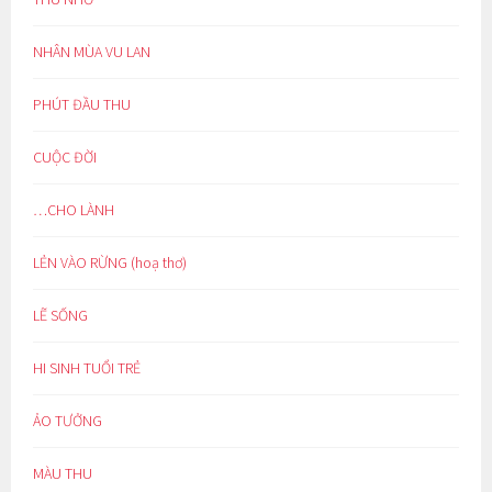
NHÂN MÙA VU LAN
PHÚT ĐẦU THU
CUỘC ĐỜI
…CHO LÀNH
LẺN VÀO RỪNG (hoạ thơ)
LẼ SỐNG
HI SINH TUỔI TRẺ
ẢO TƯỞNG
MÀU THU