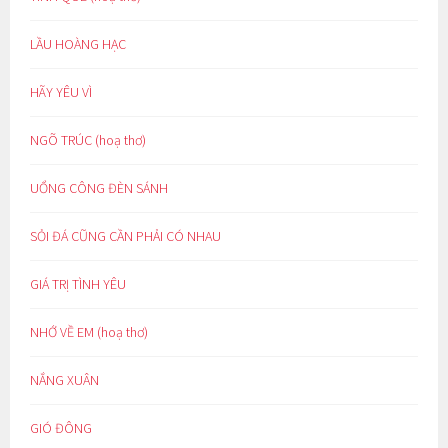
LẦU HOÀNG HẠC
HÃY YÊU VÌ
NGÕ TRÚC (hoạ thơ)
UỔNG CÔNG ĐÈN SÁNH
SỎI ĐÁ CŨNG CẦN PHẢI CÓ NHAU
GIÁ TRỊ TÌNH YÊU
NHỚ VỀ EM (hoạ thơ)
NẮNG XUÂN
GIÓ ĐÔNG