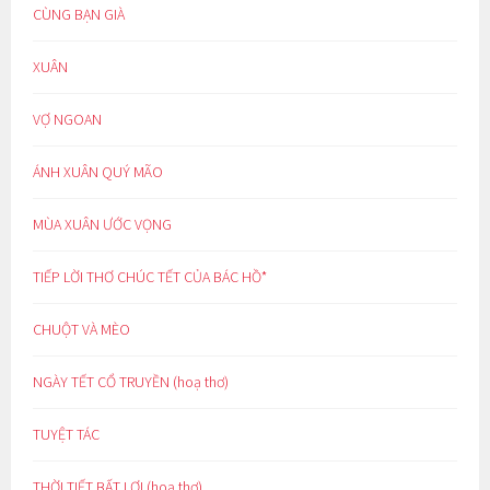
CÙNG BẠN GIÀ
XUÂN
VỢ NGOAN
ÁNH XUÂN QUÝ MÃO
MÙA XUÂN ƯỚC VỌNG
TIẾP LỜI THƠ CHÚC TẾT CỦA BÁC HỒ*
CHUỘT VÀ MÈO
NGÀY TẾT CỔ TRUYỀN (hoạ thơ)
TUYỆT TÁC
THỜI TIẾT BẤT LỢI (hoạ thơ)