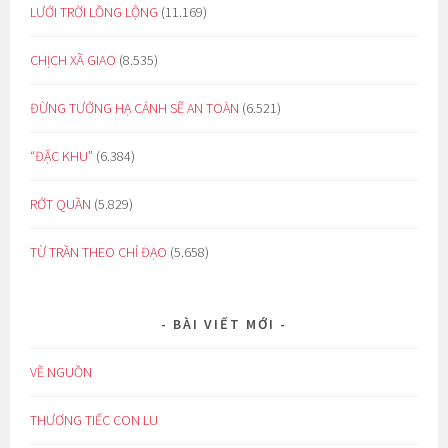
LƯỚI TRỜI LỒNG LỘNG
(11.169)
CHỊCH XÃ GIAO
(8.535)
ĐỪNG TƯỞNG HẠ CÁNH SẼ AN TOÀN
(6.521)
“ĐẶC KHU”
(6.384)
RỚT QUẦN
(5.829)
TỪ TRẦN THEO CHỈ ĐẠO
(5.658)
BÀI VIẾT MỚI
VỀ NGUỒN
THƯƠNG TIẾC CON LU