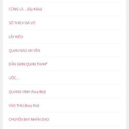
CŨNG LÀ…(lẩy Kiều)
SỞ THÍCH BÁ VƠ
LẨY KIỀU
QUAN NÀO AN YÊN
DÂN GIAN QUAN THAM*
ƯỚC…
QUANG VINH (hoạ thơ)
VÀO THU (hoạ thơ)
CHUYẾN BAY NHÂN ĐẠO