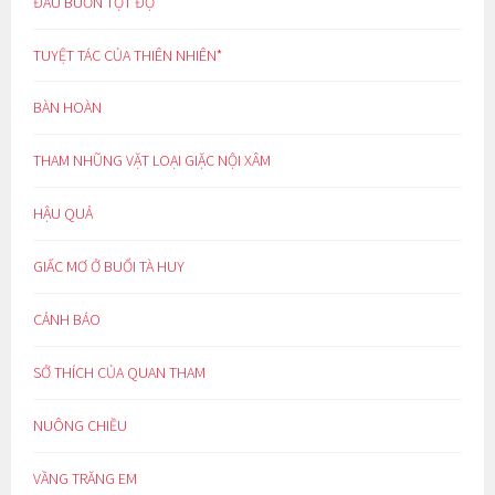
ĐAU BUỒN TỘT ĐỘ
TUYỆT TÁC CỦA THIÊN NHIÊN*
BÀN HOÀN
THAM NHŨNG VẶT LOẠI GIẶC NỘI XÂM
HẬU QUẢ
GIẤC MƠ Ở BUỔI TÀ HUY
CẢNH BÁO
SỞ THÍCH CỦA QUAN THAM
NUÔNG CHIỀU
VẦNG TRĂNG EM