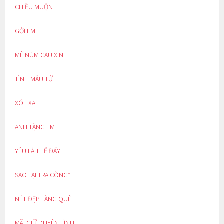
CHIỀU MUỘN
GỞI EM
MÊ NÚM CAU XINH
TÌNH MẪU TỬ
XÓT XA
ANH TẶNG EM
YÊU LÀ THẾ ĐẤY
SAO LẠI TRA CÒNG*
NÉT ĐẸP LÀNG QUÊ
MÃI GIỮ DUYÊN TÌNH