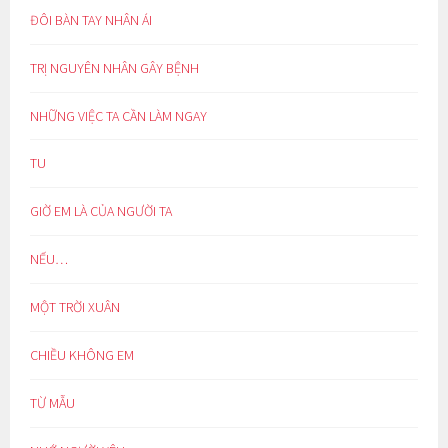
ĐÔI BÀN TAY NHÂN ÁI
TRỊ NGUYÊN NHÂN GÂY BỆNH
NHỮNG VIỆC TA CẦN LÀM NGAY
TU
GIỜ EM LÀ CỦA NGƯỜI TA
NẾU…
MỘT TRỜI XUÂN
CHIỀU KHÔNG EM
TỪ MẪU