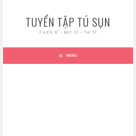
Skip
to
TUYỂN TẬP TÚ SỤN
content
CHIẾN SĨ – BÁC SĨ – THI SĨ
MENU