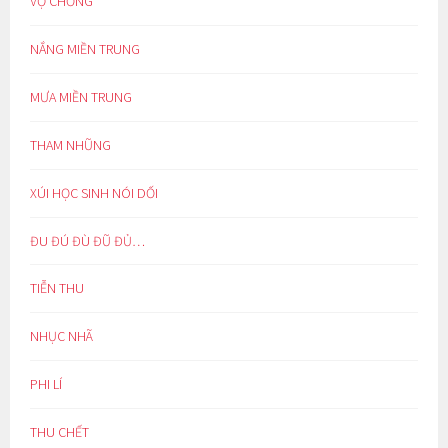
VỢ CHỒNG
NẮNG MIỀN TRUNG
MƯA MIỀN TRUNG
THAM NHŨNG
XÚI HỌC SINH NÓI DỐI
ĐU ĐÚ ĐÙ ĐŨ ĐỦ…
TIỄN THU
NHỤC NHÃ
PHI LÍ
THU CHẾT