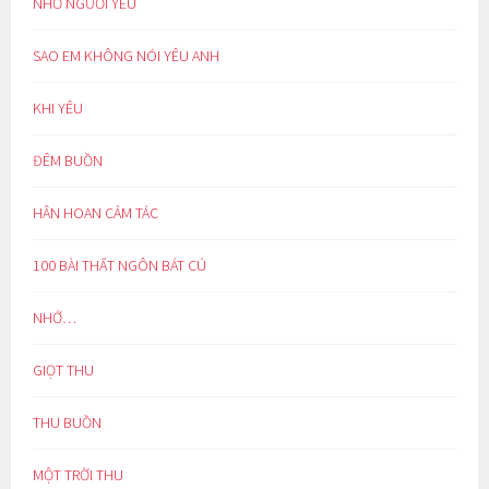
NHỚ NGƯỜI YÊU
SAO EM KHÔNG NÓI YÊU ANH
KHI YÊU
ĐÊM BUỒN
HÂN HOAN CẢM TÁC
100 BÀI THẤT NGÔN BÁT CÚ
NHỚ…
GIỌT THU
THU BUỒN
MỘT TRỜI THU