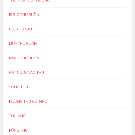
RỪNG THU BUỒN
GIÓ THU SẦU
MƯA THU BUỒN
NẮNG THU BUỒN
ĐẤT NƯỚC VÀO THU
SÔNG THU
HƯƠNG THU GỢI NHỚ
THU NHỚ
RỪNG THU