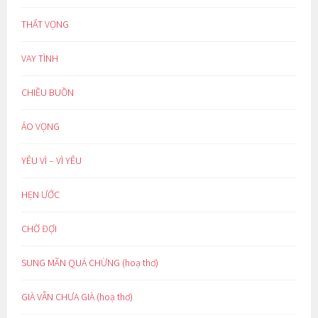
THẤT VỌNG
VAY TÌNH
CHIỀU BUỒN
ẢO VỌNG
YÊU VÌ – VÌ YÊU
HẸN ƯỚC
CHỜ ĐỢI
SUNG MÃN QUÁ CHỪNG (hoạ thơ)
GIÀ VẪN CHƯA GIÀ (hoạ thơ)