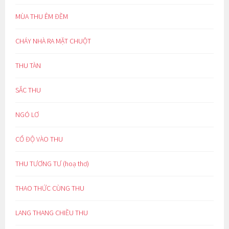
MÙA THU ÊM ĐỀM
CHÁY NHÀ RA MẶT CHUỘT
THU TÀN
SẮC THU
NGÓ LƠ
CỔ ĐỘ VÀO THU
THU TƯƠNG TƯ (hoạ thơ)
THAO THỨC CÙNG THU
LANG THANG CHIỀU THU