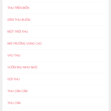
THU TRÊN BIỂN
ĐÊM THU BUỒN
MỘT TRỜI THU
MÁI TRƯỜNG VÙNG CAO
VÀO THU
VƯỜN RAU NHO NHỎ
ĐỢI THU
THU CĂM CĂM
THU CẢM