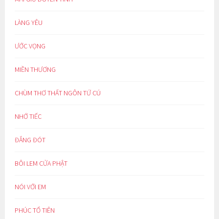
LÀNG YÊU
ƯỚC VỌNG
MIỀN THƯƠNG
CHÙM THƠ THẤT NGÔN TỨ CÚ
NHỚ TIẾC
ĐẮNG ĐÓT
BÔI LEM CỬA PHẬT
NÓI VỚI EM
PHÚC TỔ TIÊN