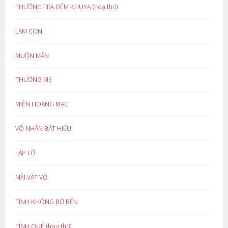
THƯỞNG TRÀ ĐÊM KHUYA (hoạ thơ)
LÀM CON
MUỘN MẰN
THƯƠNG MẸ
MIỀN HOANG MẠC
VÔ NHÂN BẤT HIẾU
LẬP LỜ
MÃI VẬT VỜ
TÌNH KHÔNG BỜ BẾN
TÌNH QUÊ (hoạ thơ)