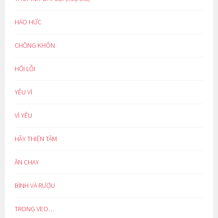
HÁO HỨC
CHỒNG KHÔN
HỐI LỖI
YÊU VÌ
VÌ YÊU
HÃY THIỆN TÂM
ĂN CHAY
BÌNH VÀ RƯỢU
TRONG VEO…