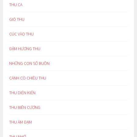
THU CA
GIÓ THU
CÚC VÀO THU
ĐẬM HƯƠNG THU
NHỮNG CON SỐ BUỒN
CÁNH CÒ CHIỀU THU
THU DIỆN KIẾN
THU BIÊN CƯƠNG
THU ẢM ĐẠM
THU NHỚ