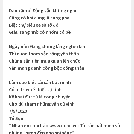
Dân xầm xì Đảng vẫn không nghe
Cũng có khi cùng lũ cùng phe
Biệt thự siêu xe sờ sờ đó
Giàu sang nhờ có nhóm có bè
Ngày nào Đảng không lắng nghe dân
Thì quan tham vẫn sống yên thân
Chúng sẵn tiền mua quan lên chức
Vẫn mang danh công bộc công thần
Làm sao biết tài sản bất minh
Có ai truy xét biết sự tình
Kê khai đút tủ là xong chuyện
Cho dù tham nhũng vẫn cứ vinh
7/5/2020
Tú Sụn
* Nhân đọc bài báo www.qdnd.vn: Tài sản bất minh và
những “ngọn đèn pha soi sáng”