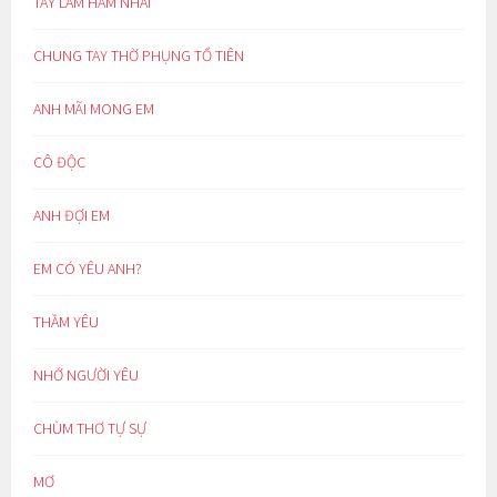
TAY LÀM HÀM NHAI
CHUNG TAY THỜ PHỤNG TỔ TIÊN
ANH MÃI MONG EM
CÔ ĐỘC
ANH ĐỢI EM
EM CÓ YÊU ANH?
THẦM YÊU
NHỚ NGƯỜI YÊU
CHÙM THƠ TỰ SỰ
MƠ