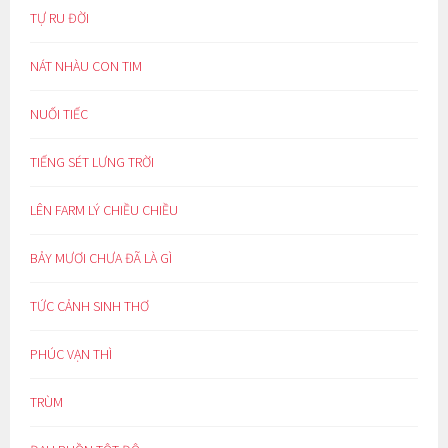
TỰ RU ĐỜI
NÁT NHÀU CON TIM
NUỐI TIẾC
TIẾNG SÉT LƯNG TRỜI
LÊN FARM LÝ CHIỀU CHIỀU
BẢY MƯƠI CHƯA ĐÃ LÀ GÌ
TỨC CẢNH SINH THƠ
PHÚC VẠN THÌ
TRÙM