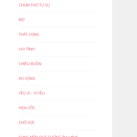
CHÙM THƠ TỰ SỰ
MƠ
THẤT VỌNG
VAY TÌNH
CHIỀU BUỒN
ẢO VỌNG
YÊU VÌ – VÌ YÊU
HẸN ƯỚC
CHỜ ĐỢI
SUNG MÃN QUÁ CHỪNG (hoạ thơ)