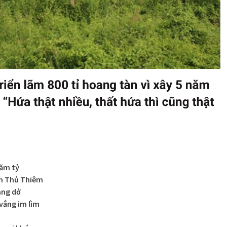
răm tỷ
ãm Thủ Thiêm
ang dở
vắng im lìm