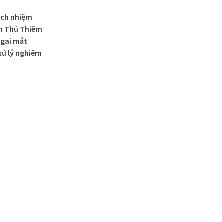
rách nhiệm
ãm Thủ Thiêm
 gai mắt
xử lý nghiêm