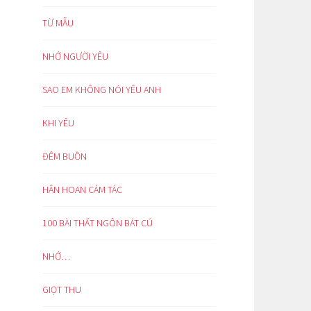
TỪ MẪU
NHỚ NGƯỜI YÊU
SAO EM KHÔNG NÓI YÊU ANH
KHI YÊU
ĐÊM BUỒN
HÂN HOAN CẢM TÁC
100 BÀI THẤT NGÔN BÁT CÚ
NHỚ…
GIỌT THU