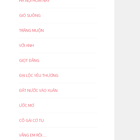
HÀ NỘI HÔM NAY
GIÓ SUÔNG
TRĂNG MUỘN
VỚI ANH
GIỌT ĐẮNG
ĐẠI LỘC YÊU THƯƠNG
ĐẤT NƯỚC VÀO XUÂN
ƯỚC MƠ
CÔ GÁI CƠ TU
VẮNG EM RỒI…