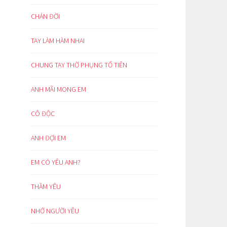
CHÁN ĐỜI
TAY LÀM HÀM NHAI
CHUNG TAY THỜ PHỤNG TỔ TIÊN
ANH MÃI MONG EM
CÔ ĐỘC
ANH ĐỢI EM
EM CÓ YÊU ANH?
THẦM YÊU
NHỚ NGƯỜI YÊU