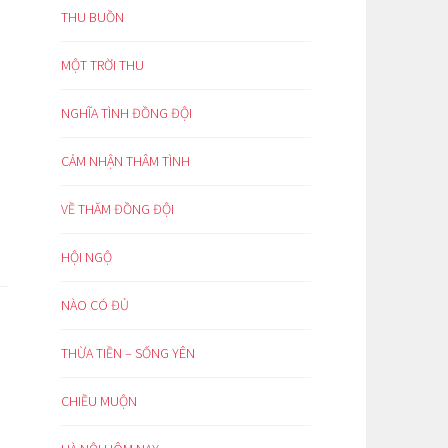
THU BUỒN
MỘT TRỜI THU
NGHĨA TÌNH ĐỒNG ĐỘI
CẢM NHẬN THÂM TÌNH
VỀ THĂM ĐỒNG ĐỘI
HỘI NGỘ
NÀO CÓ ĐỦ
THỪA TIỀN – SỐNG YÊN
CHIỀU MUỘN