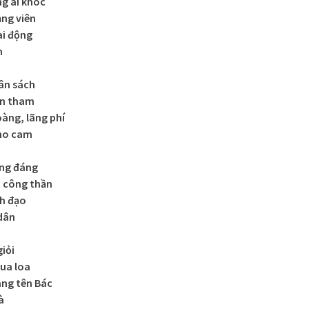
g ai khóc
ng viên
ai động
n
ân sách
an tham
àng, lãng phí
cho cam
ứng đáng
, công thần
nh đạo
 dân
giỏi
qua loa
ng tên Bác
à