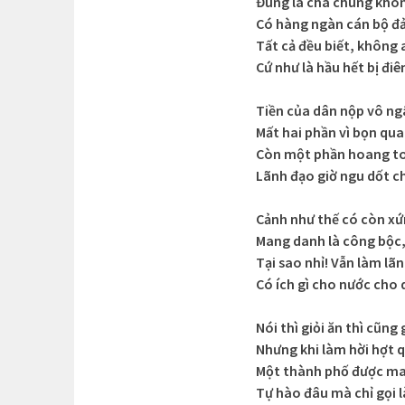
Đúng là cha chung khôn
Có hàng ngàn cán bộ đả
Tất cả đều biết, không 
Cứ như là hầu hết bị điê
Tiền của dân nộp vô ng
Mất hai phần vì bọn qu
Còn một phần hoang to
Lãnh đạo giờ ngu dốt 
Cảnh như thế có còn x
Mang danh là công bộc
Tại sao nhỉ! Vẫn làm lã
Có ích gì cho nước cho
Nói thì giỏi ăn thì cũng 
Nhưng khi làm hời hợt 
Một thành phố được ma
Tự hào đâu mà chỉ gọi l