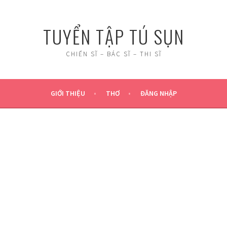
TUYỂN TẬP TÚ SỤN
CHIẾN SĨ – BÁC SĨ – THI SĨ
GIỚI THIỆU
THƠ
ĐĂNG NHẬP