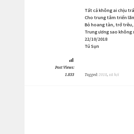
Tất cả không ai chịu t
Cho trung tâm triển l
Bỏ hoang tàn, trớ trêu,
Trung ương sao không 
22/10/2018
Tú Sụn
Post Views:
1.833
Tagged:
2018
,
xã hội