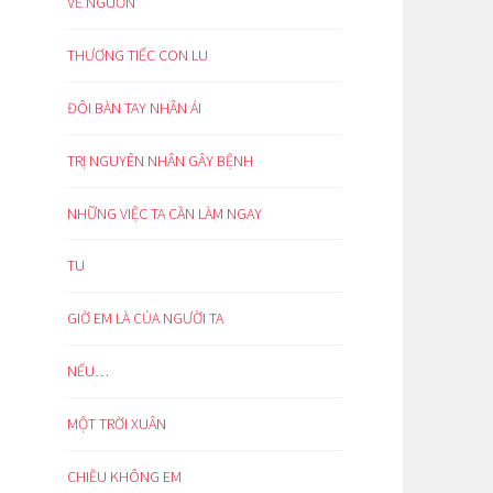
VỀ NGUỒN
THƯƠNG TIẾC CON LU
ĐÔI BÀN TAY NHÂN ÁI
TRỊ NGUYÊN NHÂN GÂY BỆNH
NHỮNG VIỆC TA CẦN LÀM NGAY
TU
GIỜ EM LÀ CỦA NGƯỜI TA
NẾU…
MỘT TRỜI XUÂN
CHIỀU KHÔNG EM