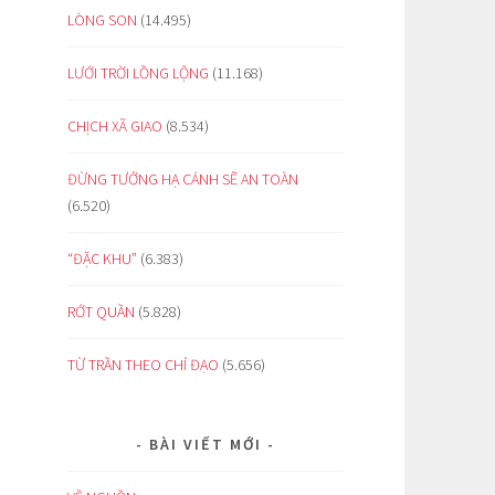
LÒNG SON
(14.495)
LƯỚI TRỜI LỒNG LỘNG
(11.168)
CHỊCH XÃ GIAO
(8.534)
ĐỪNG TƯỞNG HẠ CÁNH SẼ AN TOÀN
(6.520)
“ĐẶC KHU”
(6.383)
RỚT QUẦN
(5.828)
TỪ TRẦN THEO CHỈ ĐẠO
(5.656)
BÀI VIẾT MỚI