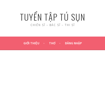
TUYỂN TẬP TÚ SỤN
CHIẾN SĨ – BÁC SĨ – THI SĨ
GIỚI THIỆU
THƠ
ĐĂNG NHẬP