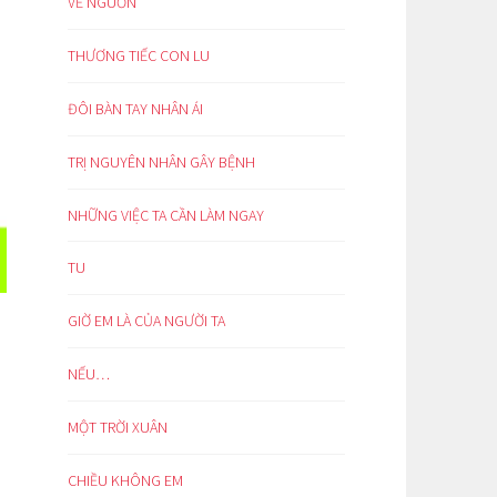
VỀ NGUỒN
THƯƠNG TIẾC CON LU
ĐÔI BÀN TAY NHÂN ÁI
TRỊ NGUYÊN NHÂN GÂY BỆNH
NHỮNG VIỆC TA CẦN LÀM NGAY
TU
GIỜ EM LÀ CỦA NGƯỜI TA
NẾU…
MỘT TRỜI XUÂN
CHIỀU KHÔNG EM