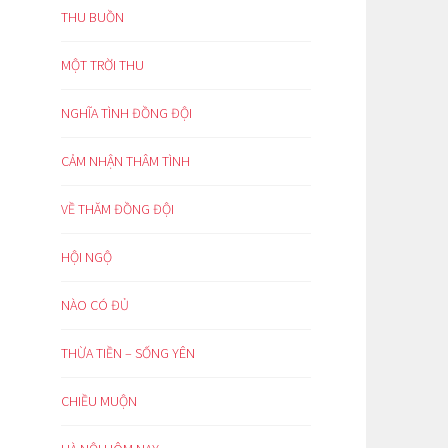
THU BUỒN
MỘT TRỜI THU
NGHĨA TÌNH ĐỒNG ĐỘI
CẢM NHẬN THÂM TÌNH
VỀ THĂM ĐỒNG ĐỘI
HỘI NGỘ
NÀO CÓ ĐỦ
THỪA TIỀN – SỐNG YÊN
CHIỀU MUỘN