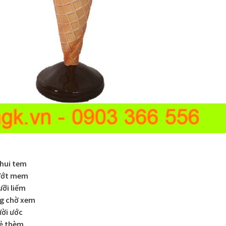
khui tem
 ướt mem
ưỡi liếm
ng chờ xem
ười ước
kẻ thèm