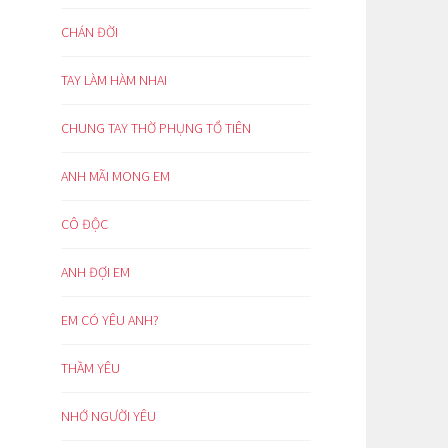
CHÁN ĐỜI
TAY LÀM HÀM NHAI
CHUNG TAY THỜ PHỤNG TỔ TIÊN
ANH MÃI MONG EM
CÔ ĐỘC
ANH ĐỢI EM
EM CÓ YÊU ANH?
THẦM YÊU
NHỚ NGƯỜI YÊU