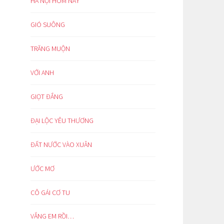
HÀ NỘI HÔM NAY
GIÓ SUÔNG
TRĂNG MUỘN
VỚI ANH
GIỌT ĐẮNG
ĐẠI LỘC YÊU THƯƠNG
ĐẤT NƯỚC VÀO XUÂN
ƯỚC MƠ
CÔ GÁI CƠ TU
VẮNG EM RỒI…