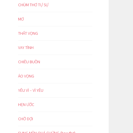
CHÙM THƠ TỰ SỰ
MƠ
THẤT VỌNG
VAY TÌNH
CHIỀU BUỒN
ẢO VỌNG
YÊU VÌ – VÌ YÊU
HẸN ƯỚC
CHỜ ĐỢI
SUNG MÃN QUÁ CHỪNG (hoạ thơ)