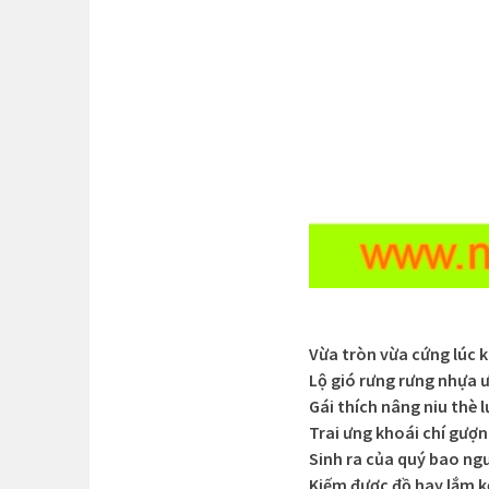
Vừa tròn vừa cứng lúc 
Lộ gió rưng rưng nhựa
Gái thích nâng niu thè l
Trai ưng khoái chí gượ
Sinh ra của quý bao ng
Kiếm được đồ hay lắm 