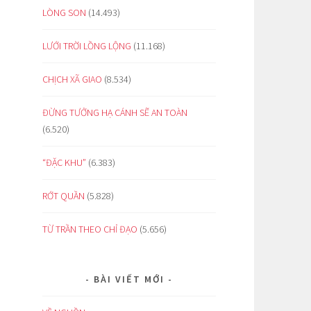
LÒNG SON
(14.493)
LƯỚI TRỜI LỒNG LỘNG
(11.168)
CHỊCH XÃ GIAO
(8.534)
ĐỪNG TƯỞNG HẠ CÁNH SẼ AN TOÀN
(6.520)
“ĐẶC KHU”
(6.383)
RỚT QUẦN
(5.828)
TỪ TRẦN THEO CHỈ ĐẠO
(5.656)
BÀI VIẾT MỚI