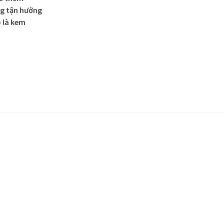
g tận hưởng
ó là kem