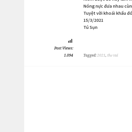
Nóng nực đưa nhau cùn
Tuyệt vời khoái khẩu đ
15/3/2021
Tú Sụn
Post Views:
1.094
Tagged:
2021
,
thơ vui