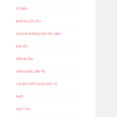
TỪ MẪU
NHỚ NGƯỜI YÊU
SAO EM KHÔNG NÓI YÊU ANH
KHI YÊU
ĐÊM BUỒN
HÂN HOAN CẢM TÁC
100 BÀI THẤT NGÔN BÁT CÚ
NHỚ…
GIỌT THU