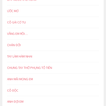
ƯỚC MƠ
CÔ GÁI CƠ TU
VẮNG EM RỒI…
CHÁN ĐỜI
TAY LÀM HÀM NHAI
CHUNG TAY THỜ PHỤNG TỔ TIÊN
ANH MÃI MONG EM
CÔ ĐỘC
ANH ĐỢI EM