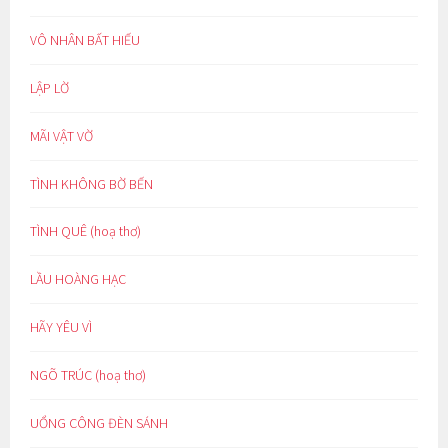
VÔ NHÂN BẤT HIẾU
LẬP LỜ
MÃI VẬT VỜ
TÌNH KHÔNG BỜ BẾN
TÌNH QUÊ (hoạ thơ)
LẦU HOÀNG HẠC
HÃY YÊU VÌ
NGÕ TRÚC (hoạ thơ)
UỔNG CÔNG ĐÈN SÁNH