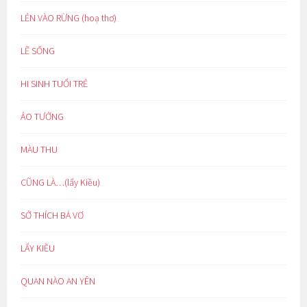
LẺN VÀO RỪNG (hoạ thơ)
LẼ SỐNG
HI SINH TUỔI TRẺ
ẢO TƯỞNG
MÀU THU
CŨNG LÀ…(lẩy Kiều)
SỞ THÍCH BÁ VƠ
LẨY KIỀU
QUAN NÀO AN YÊN