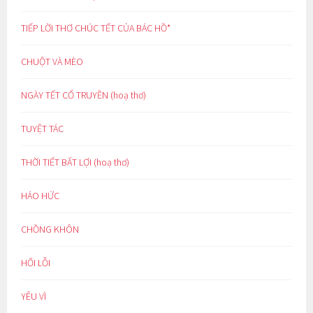
TIẾP LỜI THƠ CHÚC TẾT CỦA BÁC HỒ*
CHUỘT VÀ MÈO
NGÀY TẾT CỔ TRUYỀN (hoạ thơ)
TUYỆT TÁC
THỜI TIẾT BẤT LỢI (hoạ thơ)
HÁO HỨC
CHỒNG KHÔN
HỐI LỖI
YÊU VÌ