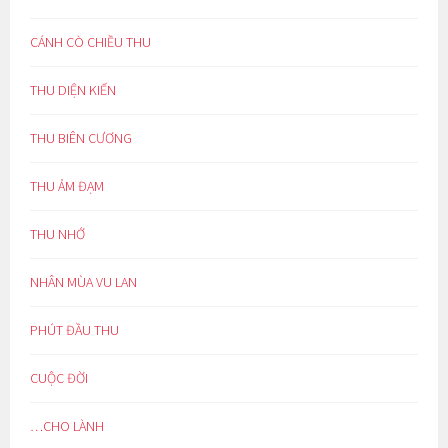
CÁNH CÒ CHIỀU THU
THU DIỆN KIẾN
THU BIÊN CƯƠNG
THU ẢM ĐẠM
THU NHỚ
NHÂN MÙA VU LAN
PHÚT ĐẦU THU
CUỘC ĐỜI
…CHO LÀNH