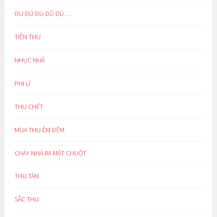
ĐU ĐÚ ĐÙ ĐŨ ĐỦ…
TIỄN THU
NHỤC NHÃ
PHI LÍ
THU CHẾT
MÙA THU ÊM ĐỀM
CHÁY NHÀ RA MẶT CHUỘT
THU TÀN
SẮC THU