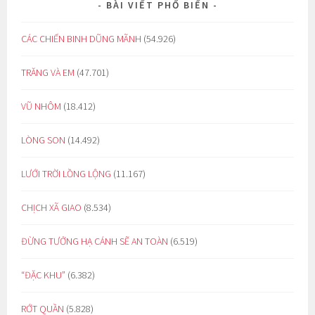
BÀI VIẾT PHỔ BIẾN
CÁC CHIẾN BINH DŨNG MÃNH
(54.926)
TRĂNG VÀ EM
(47.701)
VŨ NHÔM
(18.412)
LÒNG SON
(14.492)
LƯỚI TRỜI LỒNG LỘNG
(11.167)
CHỊCH XÃ GIAO
(8.534)
ĐỪNG TƯỞNG HẠ CÁNH SẼ AN TOÀN
(6.519)
“ĐẶC KHU”
(6.382)
RỚT QUẦN
(5.828)