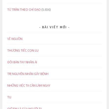
TỪ TRẦN THEO CHỈ ĐẠO
(5.656)
BÀI VIẾT MỚI
VỀ NGUỒN
THƯƠNG TIẾC CON LU
ĐÔI BÀN TAY NHÂN ÁI
TRỊ NGUYÊN NHÂN GÂY BỆNH
NHỮNG VIỆC TA CẦN LÀM NGAY
TU
GIỜ EM LÀ CỦA NGƯỜI TA