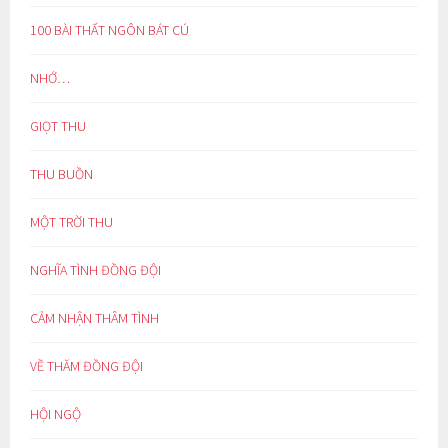
100 BÀI THẤT NGÔN BÁT CÚ
NHỚ…
GIỌT THU
THU BUỒN
MỘT TRỜI THU
NGHĨA TÌNH ĐỒNG ĐỘI
CẢM NHẬN THÂM TÌNH
VỀ THĂM ĐỒNG ĐỘI
HỘI NGỘ