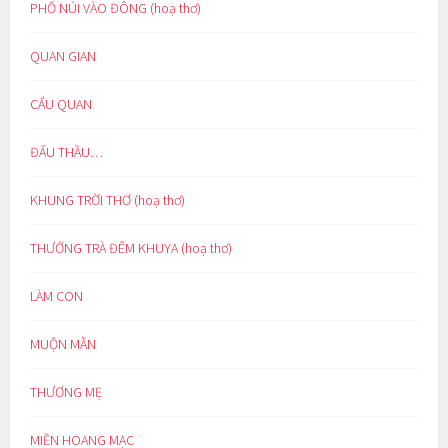
PHỐ NÚI VÀO ĐÔNG (hoạ thơ)
QUAN GIAN
CẨU QUAN
ĐẤU THẦU…
KHUNG TRỜI THƠ (hoạ thơ)
THƯỞNG TRÀ ĐÊM KHUYA (hoạ thơ)
LÀM CON
MUỘN MẰN
THƯƠNG MẸ
MIỀN HOANG MẠC