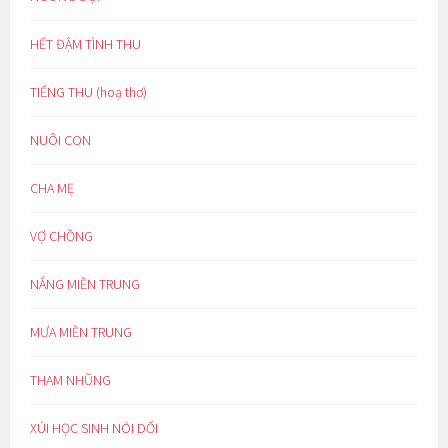
HẾT ĐẬM TÌNH THU
TIẾNG THU (hoạ thơ)
NUÔI CON
CHA MẸ
VỢ CHỒNG
NẮNG MIỀN TRUNG
MƯA MIỀN TRUNG
THAM NHŨNG
XÚI HỌC SINH NÓI DỐI