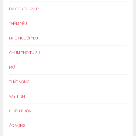
EM CÓ YÊU ANH?
THẦM YÊU
NHỚ NGƯỜI YÊU
CHÙM THƠ TỰ SỰ
MƠ
THẤT VỌNG
VAY TÌNH
CHIỀU BUỒN
ẢO VỌNG