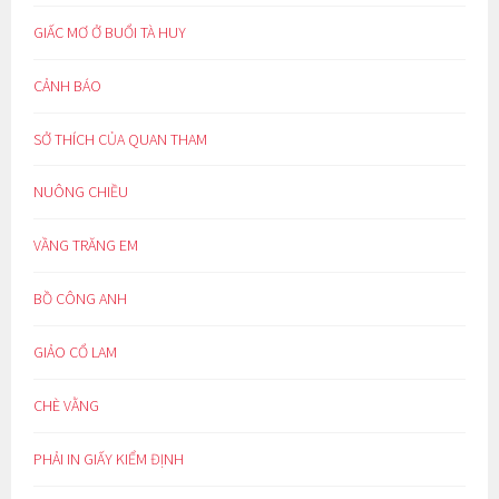
GIẤC MƠ Ở BUỔI TÀ HUY
CẢNH BÁO
SỞ THÍCH CỦA QUAN THAM
NUÔNG CHIỀU
VẦNG TRĂNG EM
BỒ CÔNG ANH
GIẢO CỔ LAM
CHÈ VẰNG
PHẢI IN GIẤY KIỂM ĐỊNH