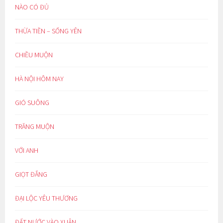
NÀO CÓ ĐỦ
THỪA TIỀN – SỐNG YÊN
CHIỀU MUỘN
HÀ NỘI HÔM NAY
GIÓ SUÔNG
TRĂNG MUỘN
VỚI ANH
GIỌT ĐẮNG
ĐẠI LỘC YÊU THƯƠNG
ĐẤT NƯỚC VÀO XUÂN