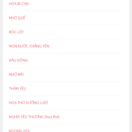
HOÁ BỊ CAN
NHỚ QUÊ
BÓC LỘT
NON NƯỚC CHẲNG YÊN
ĐẦU ĐÔNG
NHỚ MÃI
THẦM YÊU
HOẠ THƠ ĐƯỜNG LUẬT
NGHĨA YÊU THƯƠNG (hoạ thơ)
NGÓNG ĐỢI