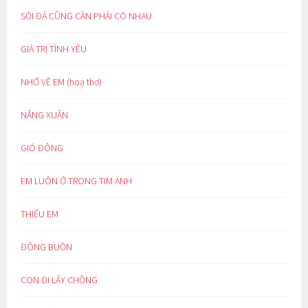
SỎI ĐÁ CŨNG CẦN PHẢI CÓ NHAU
GIÁ TRỊ TÌNH YÊU
NHỚ VỀ EM (hoạ thơ)
NẮNG XUÂN
GIÓ ĐÔNG
EM LUÔN Ở TRONG TIM ANH
THIẾU EM
ĐÔNG BUỒN
CON ĐI LẤY CHỒNG