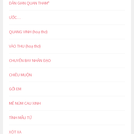
DÂN GIAN QUAN THAM*
ƯỚC…
QUANG VINH (hoạ thơ)
VÀO THU (hoạ thơ)
CHUYẾN BAY NHÂN ĐẠO
CHIỀU MUỘN
GỞI EM
MÊ NÚM CAU XINH
TÌNH MẪU TỬ
XÓT XA