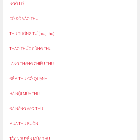
NGÓ LƠ
CỔ ĐỘ VÀO THU
THU TƯƠNG TƯ (hoạ thơ)
THAO THỨC CÙNG THU
LANG THANG CHIỀU THU
ĐÊM THU CÔ QUẠNH
HÀ NỘI MÙA THU
ĐÀ NẴNG VÀO THU
MƯA THU BUỒN
TÂY NGUYÊN MÙA THU