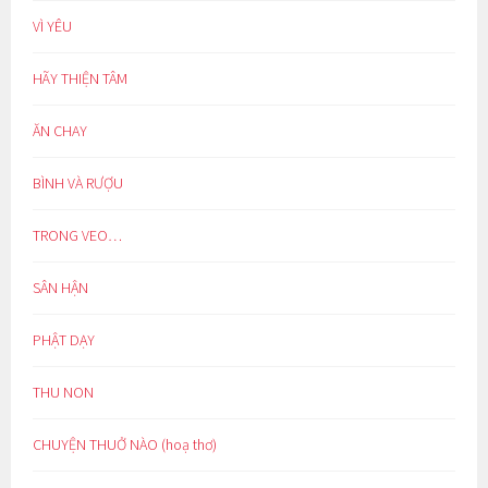
VÌ YÊU
HÃY THIỆN TÂM
ĂN CHAY
BÌNH VÀ RƯỢU
TRONG VEO…
SÂN HẬN
PHẬT DẠY
THU NON
CHUYỆN THUỞ NÀO (hoạ thơ)