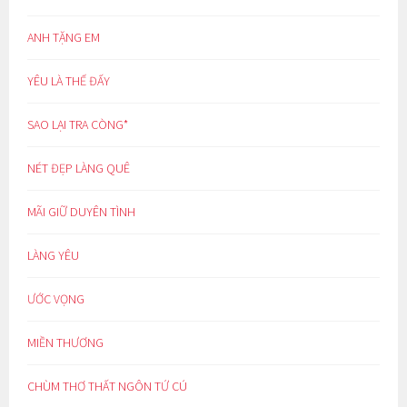
ANH TẶNG EM
YÊU LÀ THẾ ĐẤY
SAO LẠI TRA CÒNG*
NÉT ĐẸP LÀNG QUÊ
MÃI GIỮ DUYÊN TÌNH
LÀNG YÊU
ƯỚC VỌNG
MIỀN THƯƠNG
CHÙM THƠ THẤT NGÔN TỨ CÚ