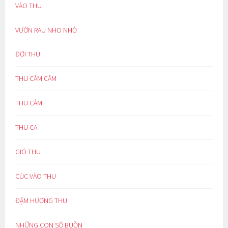
VÀO THU
VƯỜN RAU NHO NHỎ
ĐỢI THU
THU CĂM CĂM
THU CẢM
THU CA
GIÓ THU
CÚC VÀO THU
ĐẬM HƯƠNG THU
NHỮNG CON SỐ BUỒN