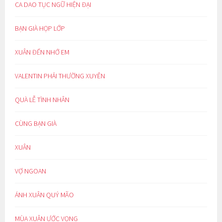
CA DAO TỤC NGỮ HIỆN ĐẠI
BẠN GIÀ HỌP LỚP
XUÂN ĐẾN NHỚ EM
VALENTIN PHẢI THƯỜNG XUYÊN
QUÀ LỄ TÌNH NHÂN
CÙNG BẠN GIÀ
XUÂN
VỢ NGOAN
ÁNH XUÂN QUÝ MÃO
MÙA XUÂN ƯỚC VỌNG