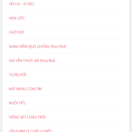
YÊU VÌ – VÌ YÊU
HẸN ƯỚC
CHỜ ĐỢI
SUNG MÃN QUÁ CHỪNG (hoạ thơ)
GIÀ VẪN CHƯA GIÀ (hoạ thơ)
TỰ RU ĐỜI
NÁT NHÀU CON TIM
NUỐI TIẾC
TIẾNG SÉT LƯNG TRỜI
LÊN FARM LÝ CHIỀU CHIỀU