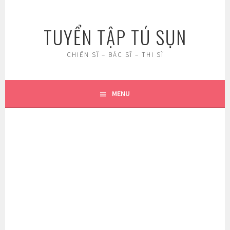
Skip
to
TUYỂN TẬP TÚ SỤN
content
CHIẾN SĨ – BÁC SĨ – THI SĨ
MENU