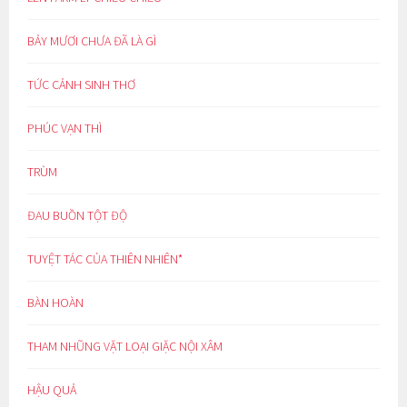
BẢY MƯƠI CHƯA ĐÃ LÀ GÌ
TỨC CẢNH SINH THƠ
PHÚC VẠN THÌ
TRÙM
ĐAU BUỒN TỘT ĐỘ
TUYỆT TÁC CỦA THIÊN NHIÊN*
BÀN HOÀN
THAM NHŨNG VẶT LOẠI GIẶC NỘI XÂM
HẬU QUẢ