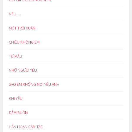
NẾU…
MỘT TRỜI XUÂN
CHIỀU KHÔNG EM
TỪ MẪU
NHỚ NGƯỜI YÊU
SAO EM KHÔNG NÓI YÊU ANH
KHI YÊU
ĐÊM BUỒN
HÂN HOAN CẢM TÁC