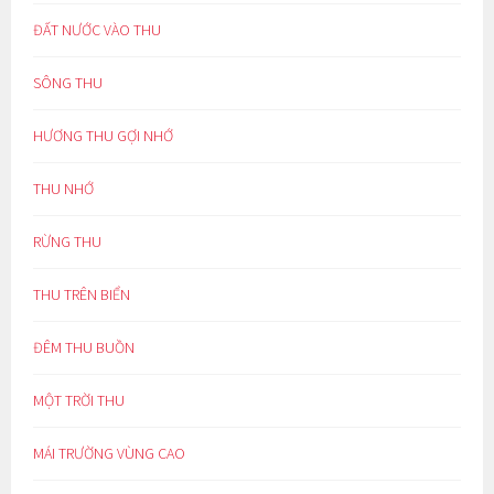
ĐẤT NƯỚC VÀO THU
SÔNG THU
HƯƠNG THU GỢI NHỚ
THU NHỚ
RỪNG THU
THU TRÊN BIỂN
ĐÊM THU BUỒN
MỘT TRỜI THU
MÁI TRƯỜNG VÙNG CAO