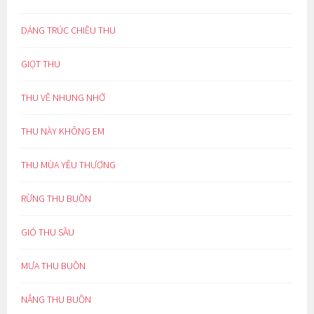
DÁNG TRÚC CHIỀU THU
GIỌT THU
THU VỀ NHUNG NHỚ
THU NÀY KHÔNG EM
THU MÙA YÊU THƯƠNG
RỪNG THU BUỒN
GIÓ THU SẦU
MƯA THU BUỒN
NẮNG THU BUỒN