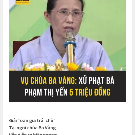
Giải “oan gia trái chủ”
Tại ngôi chùa Ba Vàng
Vẫn diễn ra hiên ngang