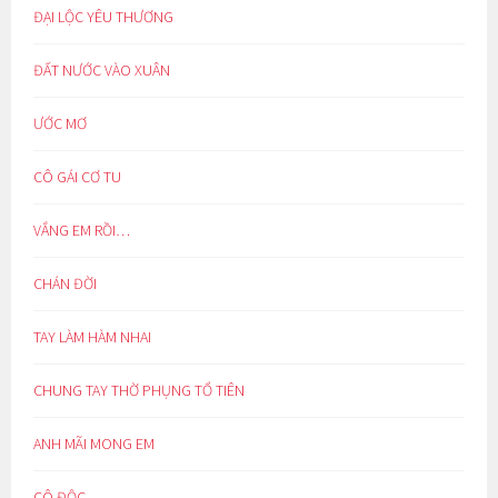
ĐẠI LỘC YÊU THƯƠNG
ĐẤT NƯỚC VÀO XUÂN
ƯỚC MƠ
CÔ GÁI CƠ TU
VẮNG EM RỒI…
CHÁN ĐỜI
TAY LÀM HÀM NHAI
CHUNG TAY THỜ PHỤNG TỔ TIÊN
ANH MÃI MONG EM
CÔ ĐỘC