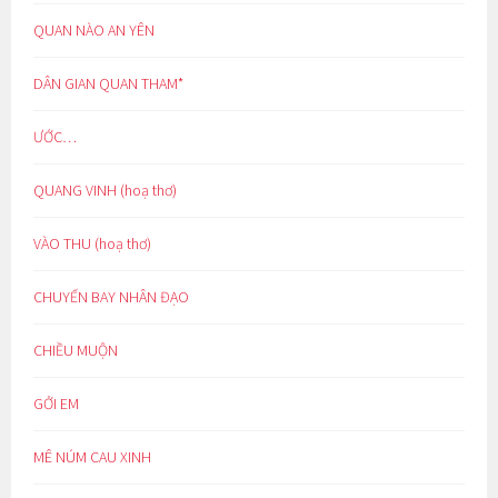
QUAN NÀO AN YÊN
DÂN GIAN QUAN THAM*
ƯỚC…
QUANG VINH (hoạ thơ)
VÀO THU (hoạ thơ)
CHUYẾN BAY NHÂN ĐẠO
CHIỀU MUỘN
GỞI EM
MÊ NÚM CAU XINH