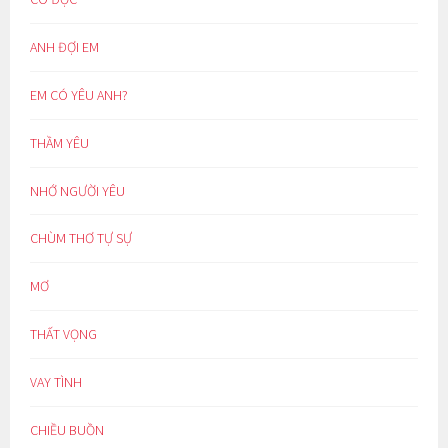
ANH ĐỢI EM
EM CÓ YÊU ANH?
THẦM YÊU
NHỚ NGƯỜI YÊU
CHÙM THƠ TỰ SỰ
MƠ
THẤT VỌNG
VAY TÌNH
CHIỀU BUỒN