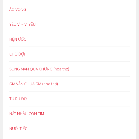
ẢO VỌNG
YÊU VÌ – VÌ YÊU
HẸN ƯỚC
CHỜ ĐỢI
SUNG MÃN QUÁ CHỪNG (hoạ thơ)
GIÀ VẪN CHƯA GIÀ (hoạ thơ)
TỰ RU ĐỜI
NÁT NHÀU CON TIM
NUỐI TIẾC