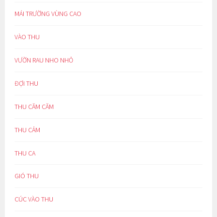
MÁI TRƯỜNG VÙNG CAO
VÀO THU
VƯỜN RAU NHO NHỎ
ĐỢI THU
THU CĂM CĂM
THU CẢM
THU CA
GIÓ THU
CÚC VÀO THU