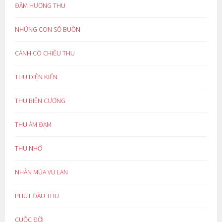
ĐẬM HƯƠNG THU
NHỮNG CON SỐ BUỒN
CÁNH CÒ CHIỀU THU
THU DIỆN KIẾN
THU BIÊN CƯƠNG
THU ẢM ĐẠM
THU NHỚ
NHÂN MÙA VU LAN
PHÚT ĐẦU THU
CUỘC ĐỜI