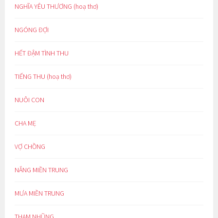
NGHĨA YÊU THƯƠNG (hoạ thơ)
NGÓNG ĐỢI
HẾT ĐẬM TÌNH THU
TIẾNG THU (hoạ thơ)
NUÔI CON
CHA MẸ
VỢ CHỒNG
NẮNG MIỀN TRUNG
MƯA MIỀN TRUNG
THAM NHŨNG