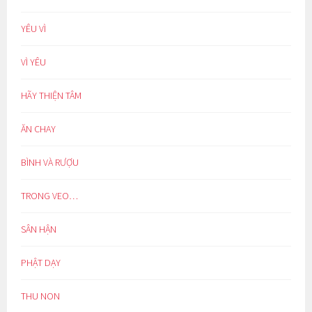
YÊU VÌ
VÌ YÊU
HÃY THIỆN TÂM
ĂN CHAY
BÌNH VÀ RƯỢU
TRONG VEO…
SÂN HẬN
PHẬT DẠY
THU NON