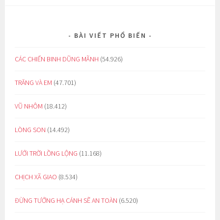
BÀI VIẾT PHỔ BIẾN
CÁC CHIẾN BINH DŨNG MÃNH
(54.926)
TRĂNG VÀ EM
(47.701)
VŨ NHÔM
(18.412)
LÒNG SON
(14.492)
LƯỚI TRỜI LỒNG LỘNG
(11.168)
CHỊCH XÃ GIAO
(8.534)
ĐỪNG TƯỞNG HẠ CÁNH SẼ AN TOÀN
(6.520)