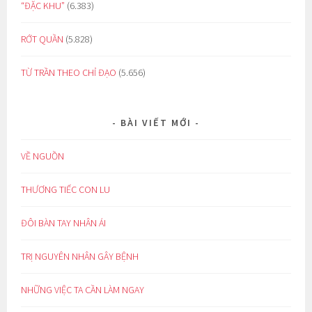
“ĐẶC KHU”
(6.383)
RỚT QUẦN
(5.828)
TỪ TRẦN THEO CHỈ ĐẠO
(5.656)
BÀI VIẾT MỚI
VỀ NGUỒN
THƯƠNG TIẾC CON LU
ĐÔI BÀN TAY NHÂN ÁI
TRỊ NGUYÊN NHÂN GÂY BỆNH
NHỮNG VIỆC TA CẦN LÀM NGAY