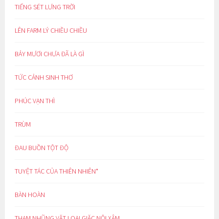
TIẾNG SÉT LƯNG TRỜI
LÊN FARM LÝ CHIỀU CHIỀU
BẢY MƯƠI CHƯA ĐÃ LÀ GÌ
TỨC CẢNH SINH THƠ
PHÚC VẠN THÌ
TRÙM
ĐAU BUỒN TỘT ĐỘ
TUYỆT TÁC CỦA THIÊN NHIÊN*
BÀN HOÀN
THAM NHŨNG VẶT LOẠI GIẶC NỘI XÂM