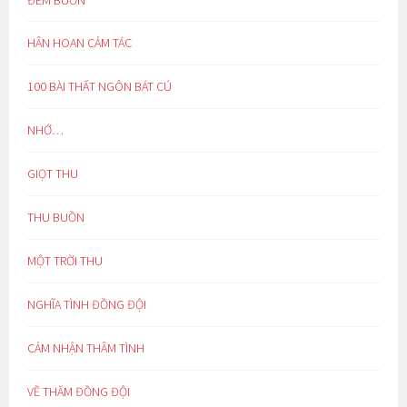
HÂN HOAN CẢM TÁC
100 BÀI THẤT NGÔN BÁT CÚ
NHỚ…
GIỌT THU
THU BUỒN
MỘT TRỜI THU
NGHĨA TÌNH ĐỒNG ĐỘI
CẢM NHẬN THÂM TÌNH
VỀ THĂM ĐỒNG ĐỘI