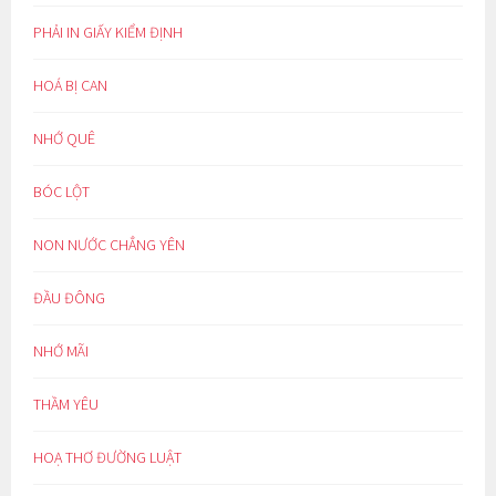
PHẢI IN GIẤY KIỂM ĐỊNH
HOÁ BỊ CAN
NHỚ QUÊ
BÓC LỘT
NON NƯỚC CHẲNG YÊN
ĐẦU ĐÔNG
NHỚ MÃI
THẦM YÊU
HOẠ THƠ ĐƯỜNG LUẬT