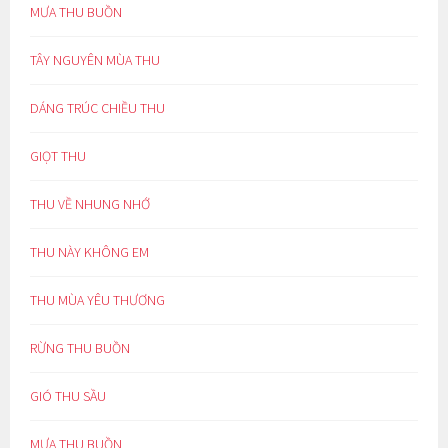
MƯA THU BUỒN
TÂY NGUYÊN MÙA THU
DÁNG TRÚC CHIỀU THU
GIỌT THU
THU VỀ NHUNG NHỚ
THU NÀY KHÔNG EM
THU MÙA YÊU THƯƠNG
RỪNG THU BUỒN
GIÓ THU SẦU
MƯA THU BUỒN