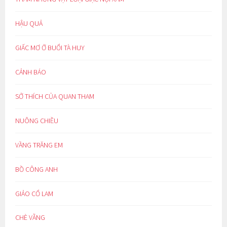
HẬU QUẢ
GIẤC MƠ Ở BUỔI TÀ HUY
CẢNH BÁO
SỞ THÍCH CỦA QUAN THAM
NUÔNG CHIỀU
VẦNG TRĂNG EM
BỒ CÔNG ANH
GIẢO CỔ LAM
CHÈ VẰNG