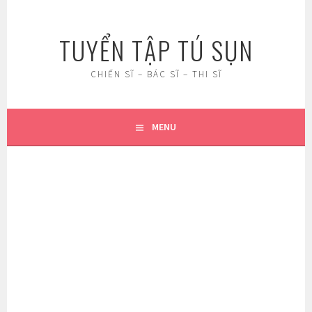
Skip
to
TUYỂN TẬP TÚ SỤN
content
CHIẾN SĨ – BÁC SĨ – THI SĨ
MENU