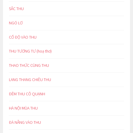
SẮC THU
NGÓ LƠ
CỔ ĐỘ VÀO THU
THU TƯƠNG TƯ (hoạ thơ)
THAO THỨC CÙNG THU
LANG THANG CHIỀU THU
ĐÊM THU CÔ QUẠNH
HÀ NỘI MÙA THU
ĐÀ NẴNG VÀO THU