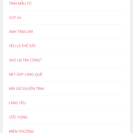
TÌNH MẪU TỬ
XÓT XA
ANH TẶNG EM
YÊU LÀ THẾ ĐẤY
SAO LẠI TRA CÒNG*
NÉT ĐẸP LÀNG QUÊ
MÃI GIỮ DUYÊN TÌNH
LÀNG YÊU
ƯỚC VỌNG
MIỀN THƯƠNG