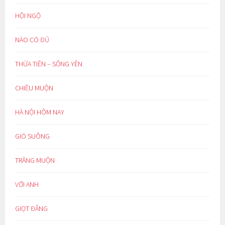
HỘI NGỘ
NÀO CÓ ĐỦ
THỪA TIỀN – SỐNG YÊN
CHIỀU MUỘN
HÀ NỘI HÔM NAY
GIÓ SUÔNG
TRĂNG MUỘN
VỚI ANH
GIỌT ĐẮNG