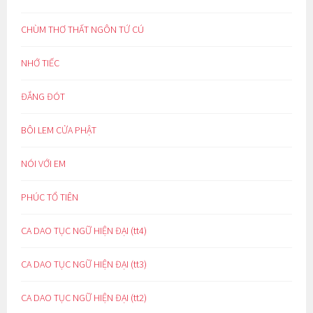
CHÙM THƠ THẤT NGÔN TỨ CÚ
NHỚ TIẾC
ĐẮNG ĐÓT
BÔI LEM CỬA PHẬT
NÓI VỚI EM
PHÚC TỔ TIÊN
CA DAO TỤC NGỮ HIỆN ĐẠI (tt4)
CA DAO TỤC NGỮ HIỆN ĐẠI (tt3)
CA DAO TỤC NGỮ HIỆN ĐẠI (tt2)