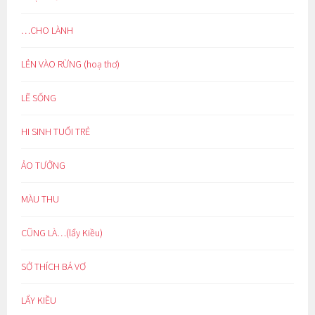
…CHO LÀNH
LẺN VÀO RỪNG (hoạ thơ)
LẼ SỐNG
HI SINH TUỔI TRẺ
ẢO TƯỞNG
MÀU THU
CŨNG LÀ…(lẩy Kiều)
SỞ THÍCH BÁ VƠ
LẨY KIỀU