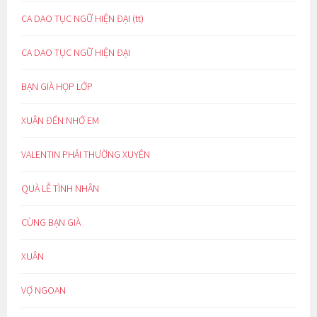
CA DAO TỤC NGỮ HIỆN ĐẠI (tt)
CA DAO TỤC NGỮ HIỆN ĐẠI
BẠN GIÀ HỌP LỚP
XUÂN ĐẾN NHỚ EM
VALENTIN PHẢI THƯỜNG XUYÊN
QUÀ LỄ TÌNH NHÂN
CÙNG BẠN GIÀ
XUÂN
VỢ NGOAN