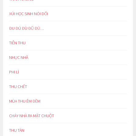
XÚI HỌC SINH NÓI DỐI
ĐU ĐÚ ĐÙ ĐŨ ĐỦ…
TIỄN THU
NHỤC NHÃ
PHI LÍ
THU CHẾT
MÙA THU ÊM ĐỀM
CHÁY NHÀ RA MẶT CHUỘT
THU TÀN