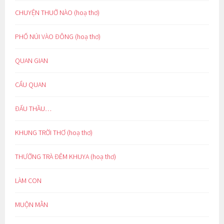
CHUYỆN THUỞ NÀO (hoạ thơ)
PHỐ NÚI VÀO ĐÔNG (hoạ thơ)
QUAN GIAN
CẨU QUAN
ĐẤU THẦU…
KHUNG TRỜI THƠ (hoạ thơ)
THƯỞNG TRÀ ĐÊM KHUYA (hoạ thơ)
LÀM CON
MUỘN MẰN