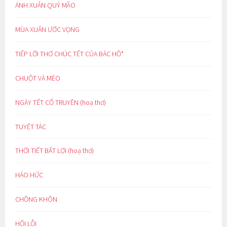
ÁNH XUÂN QUÝ MÃO
MÙA XUÂN ƯỚC VỌNG
TIẾP LỜI THƠ CHÚC TẾT CỦA BÁC HỒ*
CHUỘT VÀ MÈO
NGÀY TẾT CỔ TRUYỀN (hoạ thơ)
TUYỆT TÁC
THỜI TIẾT BẤT LỢI (hoạ thơ)
HÁO HỨC
CHỒNG KHÔN
HỐI LỖI