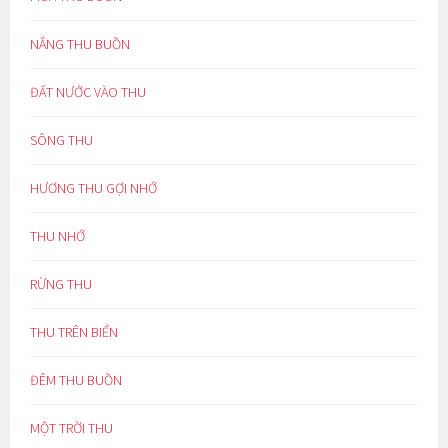
NẮNG THU BUỒN
ĐẤT NƯỚC VÀO THU
SÔNG THU
HƯƠNG THU GỢI NHỚ
THU NHỚ
RỪNG THU
THU TRÊN BIỂN
ĐÊM THU BUỒN
MỘT TRỜI THU