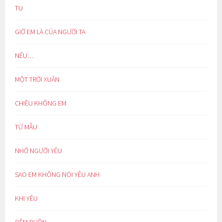
TU
GIỜ EM LÀ CỦA NGƯỜI TA
NẾU…
MỘT TRỜI XUÂN
CHIỀU KHÔNG EM
TỪ MẪU
NHỚ NGƯỜI YÊU
SAO EM KHÔNG NÓI YÊU ANH
KHI YÊU
ĐÊM BUỒN