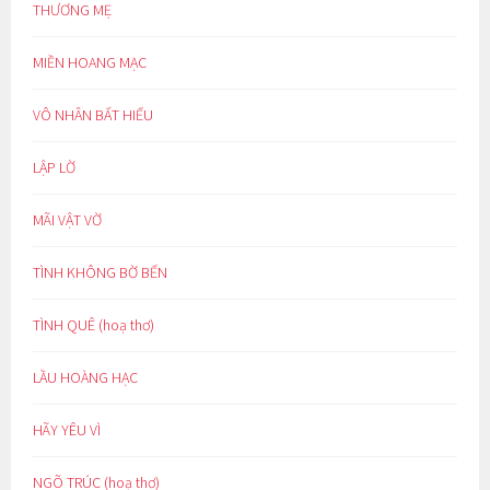
THƯƠNG MẸ
MIỀN HOANG MẠC
VÔ NHÂN BẤT HIẾU
LẬP LỜ
MÃI VẬT VỜ
TÌNH KHÔNG BỜ BẾN
TÌNH QUÊ (hoạ thơ)
LẦU HOÀNG HẠC
HÃY YÊU VÌ
NGÕ TRÚC (hoạ thơ)