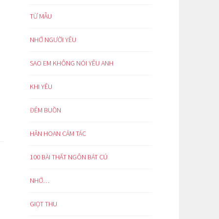
TỪ MẪU
NHỚ NGƯỜI YÊU
SAO EM KHÔNG NÓI YÊU ANH
KHI YÊU
ĐÊM BUỒN
HÂN HOAN CẢM TÁC
100 BÀI THẤT NGÔN BÁT CÚ
NHỚ…
GIỌT THU