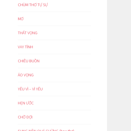
CHÙM THƠ TỰ SỰ
MƠ
THẤT VỌNG
VAY TÌNH
CHIỀU BUỒN
ẢO VỌNG
YÊU VÌ – VÌ YÊU
HẸN ƯỚC
CHỜ ĐỢI
SUNG MÃN QUÁ CHỪNG (hoạ thơ)