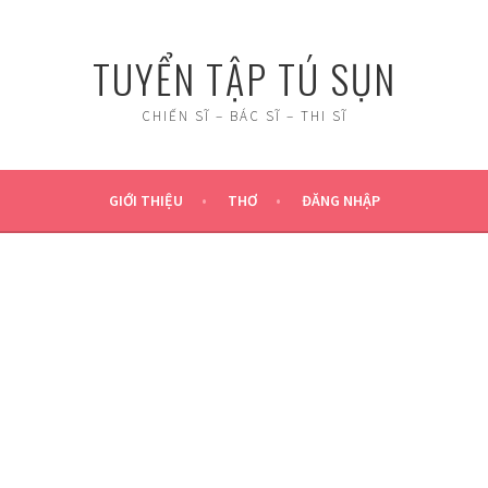
TUYỂN TẬP TÚ SỤN
CHIẾN SĨ – BÁC SĨ – THI SĨ
GIỚI THIỆU
THƠ
ĐĂNG NHẬP