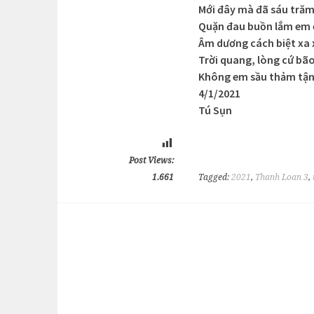
Mới đây mà đã sáu trăm
Quặn đau buồn lắm em 
Âm dương cách biệt xa 
Trời quang, lòng cứ bã
Không em sầu thảm tận 
4/1/2021
Tú Sụn
Post Views:
1.661
Tagged:
2021
,
Thanh Loan 3
,