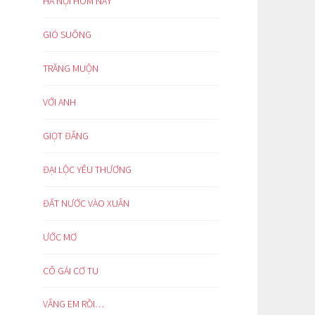
HÀ NỘI HÔM NAY
GIÓ SUÔNG
TRĂNG MUỘN
VỚI ANH
GIỌT ĐẮNG
ĐẠI LỘC YÊU THƯƠNG
ĐẤT NƯỚC VÀO XUÂN
ƯỚC MƠ
CÔ GÁI CƠ TU
VẮNG EM RỒI…