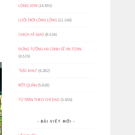
LÒNG SON
(14.492)
LƯỚI TRỜI LỒNG LỘNG
(11.166)
CHỊCH XÃ GIAO
(8.534)
ĐỪNG TƯỞNG HẠ CÁNH SẼ AN TOÀN
(6.519)
“ĐẶC KHU”
(6.382)
RỚT QUẦN
(5.828)
TỪ TRẦN THEO CHỈ ĐẠO
(5.656)
BÀI VIẾT MỚI