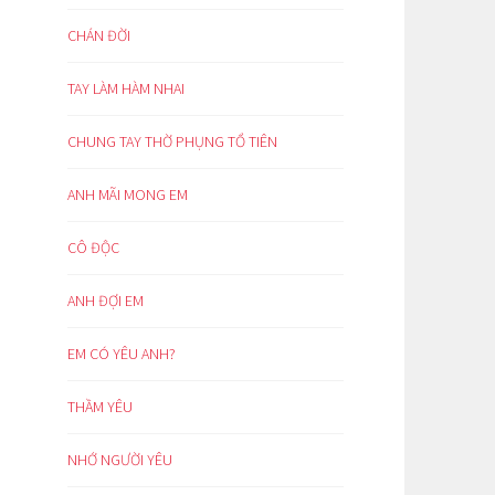
CHÁN ĐỜI
TAY LÀM HÀM NHAI
CHUNG TAY THỜ PHỤNG TỔ TIÊN
ANH MÃI MONG EM
CÔ ĐỘC
ANH ĐỢI EM
EM CÓ YÊU ANH?
THẦM YÊU
NHỚ NGƯỜI YÊU