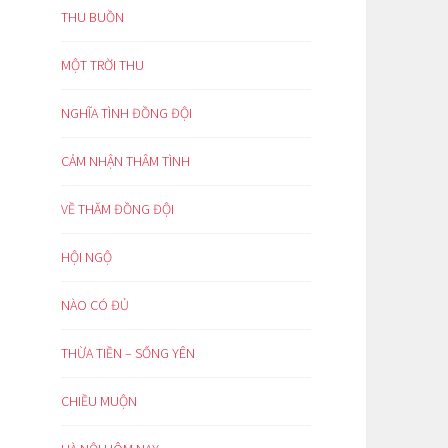
THU BUỒN
MỘT TRỜI THU
NGHĨA TÌNH ĐỒNG ĐỘI
CẢM NHẬN THÂM TÌNH
VỀ THĂM ĐỒNG ĐỘI
HỘI NGỘ
NÀO CÓ ĐỦ
THỪA TIỀN – SỐNG YÊN
CHIỀU MUỘN