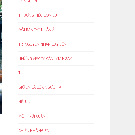
VỀ NGUỒN
THƯƠNG TIẾC CON LU
ĐÔI BÀN TAY NHÂN ÁI
TRỊ NGUYÊN NHÂN GÂY BỆNH
NHỮNG VIỆC TA CẦN LÀM NGAY
TU
GIỜ EM LÀ CỦA NGƯỜI TA
NẾU…
MỘT TRỜI XUÂN
CHIỀU KHÔNG EM