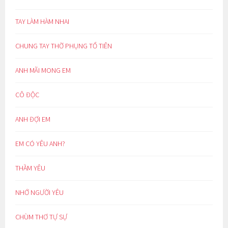
TAY LÀM HÀM NHAI
CHUNG TAY THỜ PHỤNG TỔ TIÊN
ANH MÃI MONG EM
CÔ ĐỘC
ANH ĐỢI EM
EM CÓ YÊU ANH?
THẦM YÊU
NHỚ NGƯỜI YÊU
CHÙM THƠ TỰ SỰ