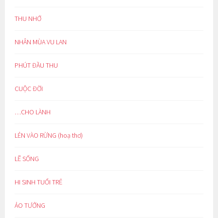
THU NHỚ
NHÂN MÙA VU LAN
PHÚT ĐẦU THU
CUỘC ĐỜI
…CHO LÀNH
LẺN VÀO RỪNG (hoạ thơ)
LẼ SỐNG
HI SINH TUỔI TRẺ
ẢO TƯỞNG