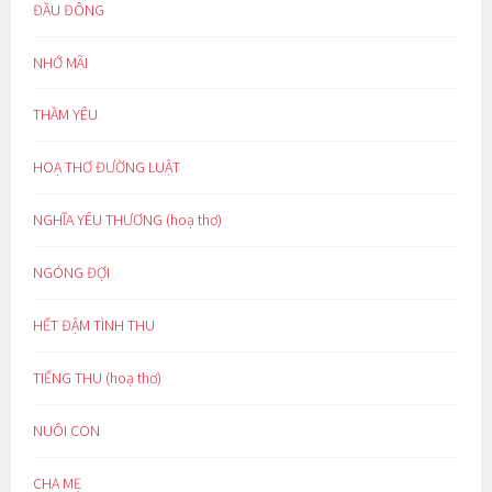
ĐẦU ĐÔNG
NHỚ MÃI
THẦM YÊU
HOẠ THƠ ĐƯỜNG LUẬT
NGHĨA YÊU THƯƠNG (hoạ thơ)
NGÓNG ĐỢI
HẾT ĐẬM TÌNH THU
TIẾNG THU (hoạ thơ)
NUÔI CON
CHA MẸ