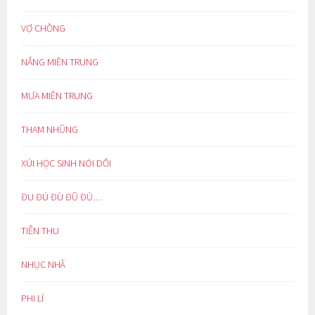
VỢ CHỒNG
NẮNG MIỀN TRUNG
MƯA MIỀN TRUNG
THAM NHŨNG
XÚI HỌC SINH NÓI DỐI
ĐU ĐÚ ĐÙ ĐŨ ĐỦ…
TIỄN THU
NHỤC NHÃ
PHI LÍ