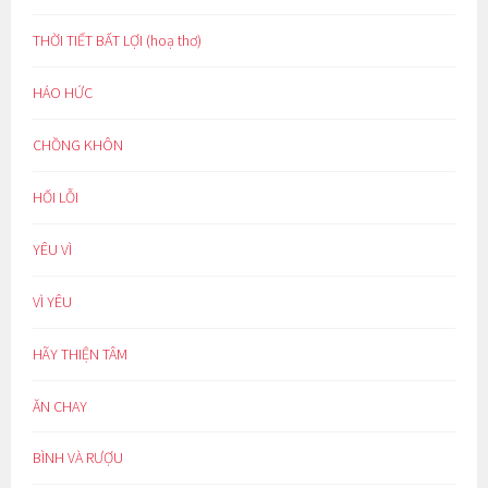
THỜI TIẾT BẤT LỢI (hoạ thơ)
HÁO HỨC
CHỒNG KHÔN
HỐI LỖI
YÊU VÌ
VÌ YÊU
HÃY THIỆN TÂM
ĂN CHAY
BÌNH VÀ RƯỢU