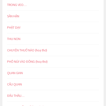
TRONG VEO…
SÂN HẬN
PHẬT DẠY
THU NON
CHUYỆN THUỞ NÀO (hoạ thơ)
PHỐ NÚI VÀO ĐÔNG (hoạ thơ)
QUAN GIAN
CẨU QUAN
ĐẤU THẦU…