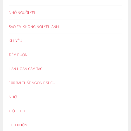
NHỚ NGƯỜI YÊU
SAO EM KHÔNG NÓI YÊU ANH
KHI YÊU
ĐÊM BUỒN
HÂN HOAN CẢM TÁC
100 BÀI THẤT NGÔN BÁT CÚ
NHỚ…
GIỌT THU
THU BUỒN