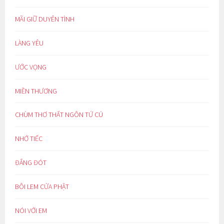
MÃI GIỮ DUYÊN TÌNH
LÀNG YÊU
ƯỚC VỌNG
MIỀN THƯƠNG
CHÙM THƠ THẤT NGÔN TỨ CÚ
NHỚ TIẾC
ĐẮNG ĐÓT
BÔI LEM CỬA PHẬT
NÓI VỚI EM