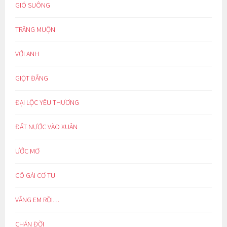
GIÓ SUÔNG
TRĂNG MUỘN
VỚI ANH
GIỌT ĐẮNG
ĐẠI LỘC YÊU THƯƠNG
ĐẤT NƯỚC VÀO XUÂN
ƯỚC MƠ
CÔ GÁI CƠ TU
VẮNG EM RỒI…
CHÁN ĐỜI