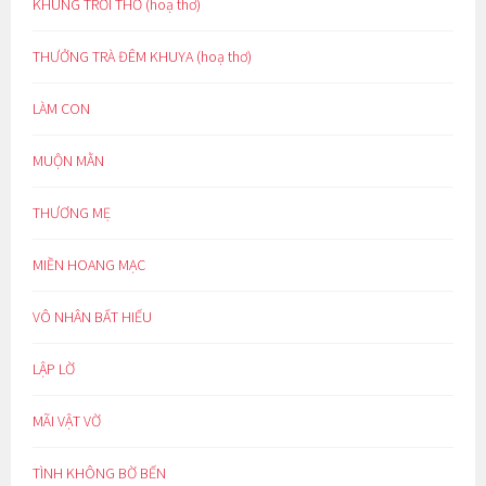
KHUNG TRỜI THƠ (hoạ thơ)
THƯỞNG TRÀ ĐÊM KHUYA (hoạ thơ)
LÀM CON
MUỘN MẰN
THƯƠNG MẸ
MIỀN HOANG MẠC
VÔ NHÂN BẤT HIẾU
LẬP LỜ
MÃI VẬT VỜ
TÌNH KHÔNG BỜ BẾN