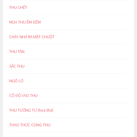
THU CHẾT
MÙA THU ÊM ĐỀM
CHÁY NHÀ RA MẶT CHUỘT
THU TÀN
SẮC THU
NGÓ LƠ
CỔ ĐỘ VÀO THU
THU TƯƠNG TƯ (hoạ thơ)
THAO THỨC CÙNG THU