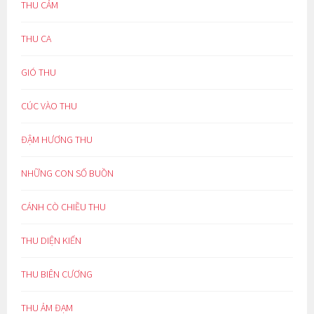
THU CẢM
THU CA
GIÓ THU
CÚC VÀO THU
ĐẬM HƯƠNG THU
NHỮNG CON SỐ BUỒN
CÁNH CÒ CHIỀU THU
THU DIỆN KIẾN
THU BIÊN CƯƠNG
THU ẢM ĐẠM