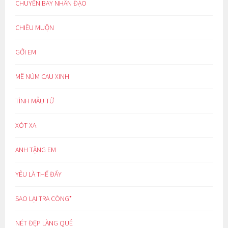
CHUYẾN BAY NHÂN ĐẠO
CHIỀU MUỘN
GỞI EM
MÊ NÚM CAU XINH
TÌNH MẪU TỬ
XÓT XA
ANH TẶNG EM
YÊU LÀ THẾ ĐẤY
SAO LẠI TRA CÒNG*
NÉT ĐẸP LÀNG QUÊ