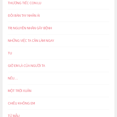
THƯƠNG TIẾC CON LU
ĐÔI BÀN TAY NHÂN ÁI
TRỊ NGUYÊN NHÂN GÂY BỆNH
NHỮNG VIỆC TA CẦN LÀM NGAY
TU
GIỜ EM LÀ CỦA NGƯỜI TA
NẾU…
MỘT TRỜI XUÂN
CHIỀU KHÔNG EM
TỪ MẪU