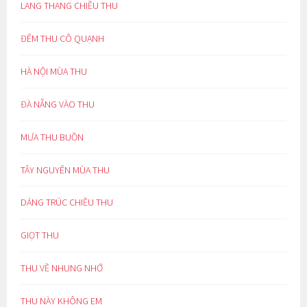
LANG THANG CHIỀU THU
ĐÊM THU CÔ QUẠNH
HÀ NỘI MÙA THU
ĐÀ NẴNG VÀO THU
MƯA THU BUỒN
TÂY NGUYÊN MÙA THU
DÁNG TRÚC CHIỀU THU
GIỌT THU
THU VỀ NHUNG NHỚ
THU NÀY KHÔNG EM