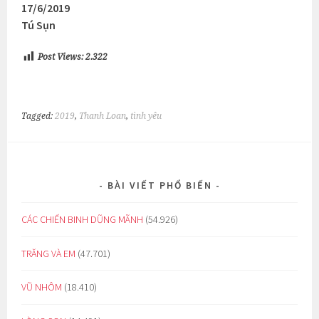
17/6/2019
Tú Sụn
Post Views:
2.322
Tagged:
2019
,
Thanh Loan
,
tình yêu
BÀI VIẾT PHỔ BIẾN
CÁC CHIẾN BINH DŨNG MÃNH
(54.926)
TRĂNG VÀ EM
(47.701)
VŨ NHÔM
(18.410)