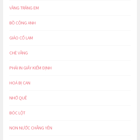
VẦNG TRĂNG EM
BỒ CÔNG ANH
GIẢO CỔ LAM
CHÈ VẰNG
PHẢI IN GIẤY KIỂM ĐỊNH
HOÁ BỊ CAN
NHỚ QUÊ
BÓC LỘT
NON NƯỚC CHẲNG YÊN