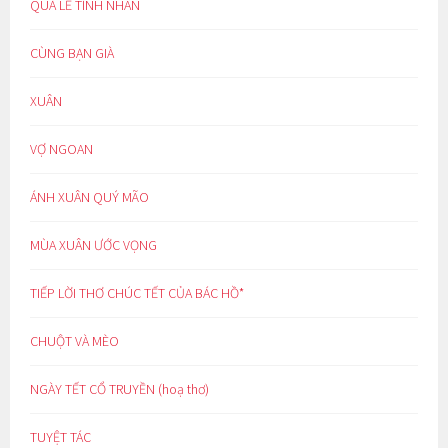
QUÀ LỄ TÌNH NHÂN
CÙNG BẠN GIÀ
XUÂN
VỢ NGOAN
ÁNH XUÂN QUÝ MÃO
MÙA XUÂN ƯỚC VỌNG
TIẾP LỜI THƠ CHÚC TẾT CỦA BÁC HỒ*
CHUỘT VÀ MÈO
NGÀY TẾT CỔ TRUYỀN (hoạ thơ)
TUYỆT TÁC