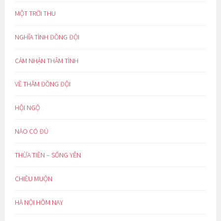
MỘT TRỜI THU
NGHĨA TÌNH ĐỒNG ĐỘI
CẢM NHẬN THÂM TÌNH
VỀ THĂM ĐỒNG ĐỘI
HỘI NGỘ
NÀO CÓ ĐỦ
THỪA TIỀN – SỐNG YÊN
CHIỀU MUỘN
HÀ NỘI HÔM NAY