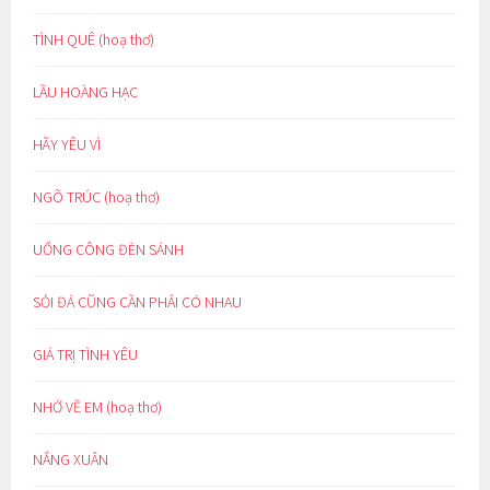
TÌNH QUÊ (hoạ thơ)
LẦU HOÀNG HẠC
HÃY YÊU VÌ
NGÕ TRÚC (hoạ thơ)
UỔNG CÔNG ĐÈN SÁNH
SỎI ĐÁ CŨNG CẦN PHẢI CÓ NHAU
GIÁ TRỊ TÌNH YÊU
NHỚ VỀ EM (hoạ thơ)
NẮNG XUÂN