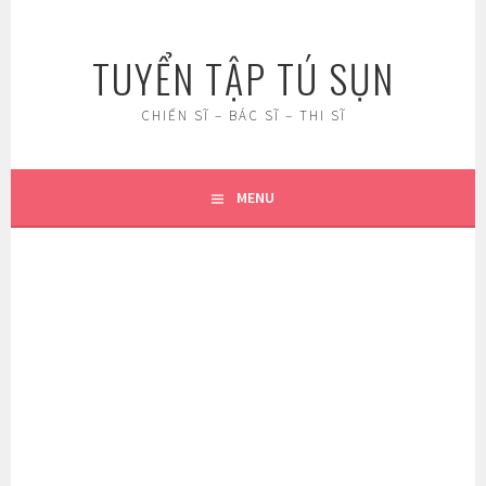
Skip
to
TUYỂN TẬP TÚ SỤN
content
CHIẾN SĨ – BÁC SĨ – THI SĨ
MENU