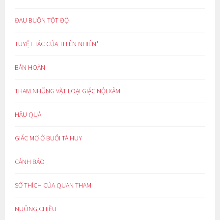
ĐAU BUỒN TỘT ĐỘ
TUYỆT TÁC CỦA THIÊN NHIÊN*
BÀN HOÀN
THAM NHŨNG VẶT LOẠI GIẶC NỘI XÂM
HẬU QUẢ
GIẤC MƠ Ở BUỔI TÀ HUY
CẢNH BÁO
SỞ THÍCH CỦA QUAN THAM
NUÔNG CHIỀU