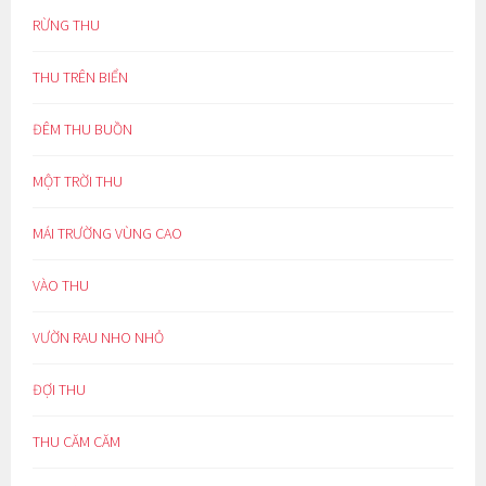
RỪNG THU
THU TRÊN BIỂN
ĐÊM THU BUỒN
MỘT TRỜI THU
MÁI TRƯỜNG VÙNG CAO
VÀO THU
VƯỜN RAU NHO NHỎ
ĐỢI THU
THU CĂM CĂM