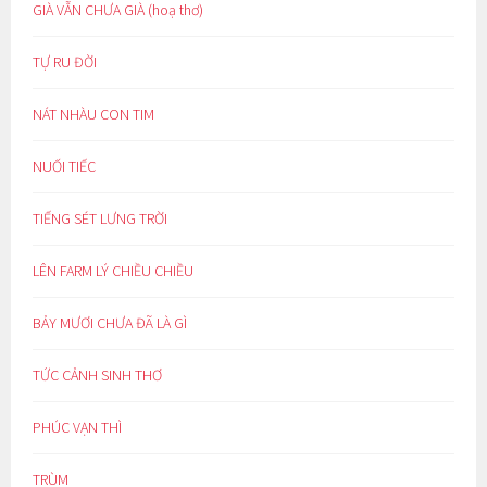
GIÀ VẪN CHƯA GIÀ (hoạ thơ)
TỰ RU ĐỜI
NÁT NHÀU CON TIM
NUỐI TIẾC
TIẾNG SÉT LƯNG TRỜI
LÊN FARM LÝ CHIỀU CHIỀU
BẢY MƯƠI CHƯA ĐÃ LÀ GÌ
TỨC CẢNH SINH THƠ
PHÚC VẠN THÌ
TRÙM