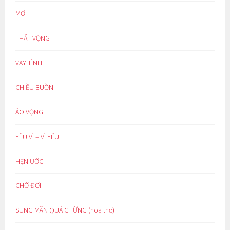
MƠ
THẤT VỌNG
VAY TÌNH
CHIỀU BUỒN
ẢO VỌNG
YÊU VÌ – VÌ YÊU
HẸN ƯỚC
CHỜ ĐỢI
SUNG MÃN QUÁ CHỪNG (hoạ thơ)