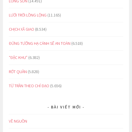
LÒNG SON
(14.491)
LƯỚI TRỜI LỒNG LỘNG
(11.165)
CHỊCH XÃ GIAO
(8.534)
ĐỪNG TƯỞNG HẠ CÁNH SẼ AN TOÀN
(6.518)
“ĐẶC KHU”
(6.382)
RỚT QUẦN
(5.828)
TỪ TRẦN THEO CHỈ ĐẠO
(5.656)
BÀI VIẾT MỚI
VỀ NGUỒN