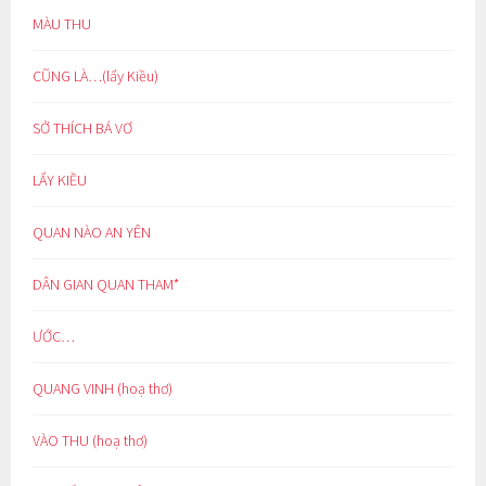
MÀU THU
CŨNG LÀ…(lẩy Kiều)
SỞ THÍCH BÁ VƠ
LẨY KIỀU
QUAN NÀO AN YÊN
DÂN GIAN QUAN THAM*
ƯỚC…
QUANG VINH (hoạ thơ)
VÀO THU (hoạ thơ)