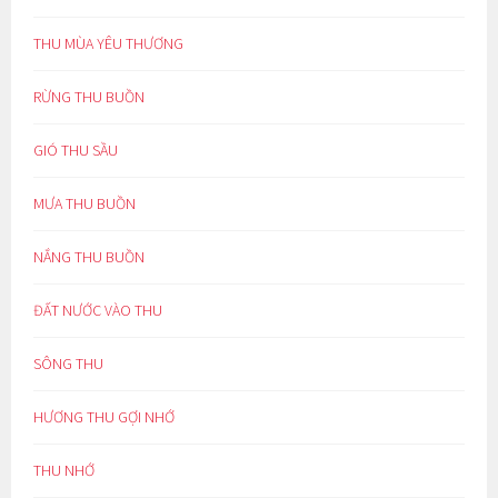
THU MÙA YÊU THƯƠNG
RỪNG THU BUỒN
GIÓ THU SẦU
MƯA THU BUỒN
NẮNG THU BUỒN
ĐẤT NƯỚC VÀO THU
SÔNG THU
HƯƠNG THU GỢI NHỚ
THU NHỚ