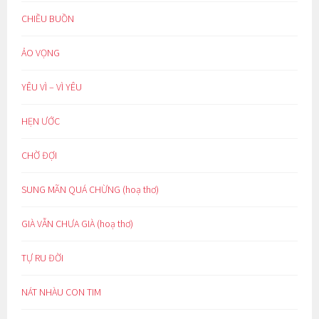
CHIỀU BUỒN
ẢO VỌNG
YÊU VÌ – VÌ YÊU
HẸN ƯỚC
CHỜ ĐỢI
SUNG MÃN QUÁ CHỪNG (hoạ thơ)
GIÀ VẪN CHƯA GIÀ (hoạ thơ)
TỰ RU ĐỜI
NÁT NHÀU CON TIM