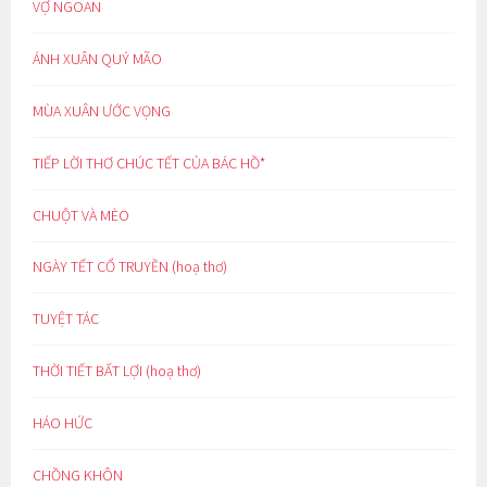
VỢ NGOAN
ÁNH XUÂN QUÝ MÃO
MÙA XUÂN ƯỚC VỌNG
TIẾP LỜI THƠ CHÚC TẾT CỦA BÁC HỒ*
CHUỘT VÀ MÈO
NGÀY TẾT CỔ TRUYỀN (hoạ thơ)
TUYỆT TÁC
THỜI TIẾT BẤT LỢI (hoạ thơ)
HÁO HỨC
CHỒNG KHÔN