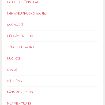
HOẠ THƠ ĐƯỜNG LUẬT
NGHĨA YÊU THƯƠNG (hoạ thơ)
NGÓNG ĐỢI
HẾT ĐẬM TÌNH THU
TIẾNG THU (hoạ thơ)
NUÔI CON
CHA MẸ
VỢ CHỒNG
NẮNG MIỀN TRUNG
MƯA MIỀN TRUNG