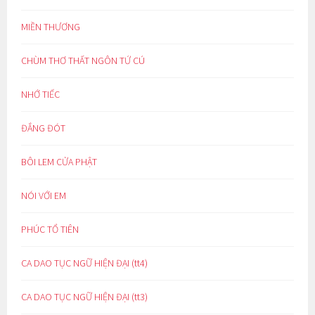
MIỀN THƯƠNG
CHÙM THƠ THẤT NGÔN TỨ CÚ
NHỚ TIẾC
ĐẮNG ĐÓT
BÔI LEM CỬA PHẬT
NÓI VỚI EM
PHÚC TỔ TIÊN
CA DAO TỤC NGỮ HIỆN ĐẠI (tt4)
CA DAO TỤC NGỮ HIỆN ĐẠI (tt3)