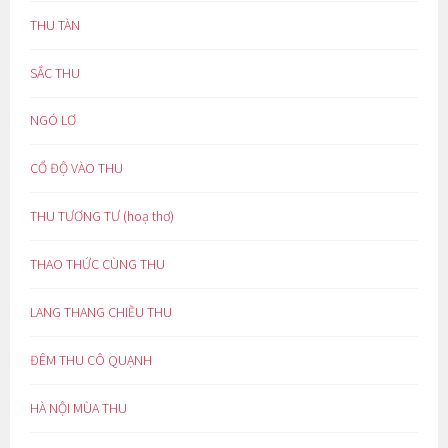
THU TÀN
SẮC THU
NGÓ LƠ
CỔ ĐỘ VÀO THU
THU TƯƠNG TƯ (hoạ thơ)
THAO THỨC CÙNG THU
LANG THANG CHIỀU THU
ĐÊM THU CÔ QUẠNH
HÀ NỘI MÙA THU