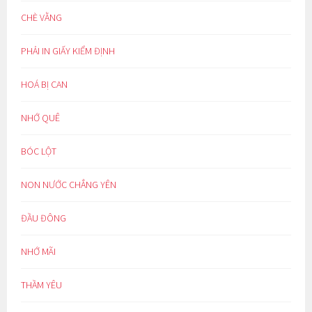
CHÈ VẰNG
PHẢI IN GIẤY KIỂM ĐỊNH
HOÁ BỊ CAN
NHỚ QUÊ
BÓC LỘT
NON NƯỚC CHẲNG YÊN
ĐẦU ĐÔNG
NHỚ MÃI
THẦM YÊU