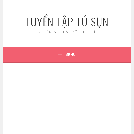
Skip
to
TUYỂN TẬP TÚ SỤN
content
CHIẾN SĨ – BÁC SĨ – THI SĨ
MENU