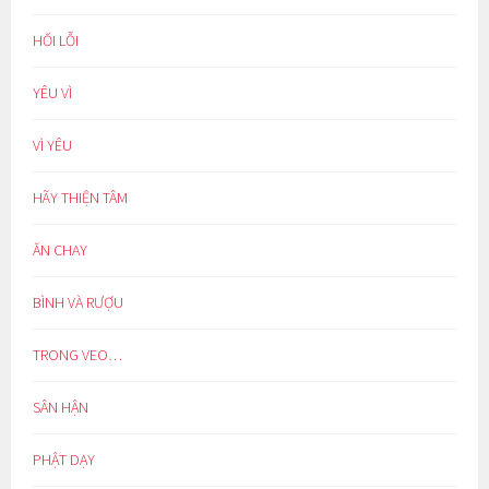
HỐI LỖI
YÊU VÌ
VÌ YÊU
HÃY THIỆN TÂM
ĂN CHAY
BÌNH VÀ RƯỢU
TRONG VEO…
SÂN HẬN
PHẬT DẠY