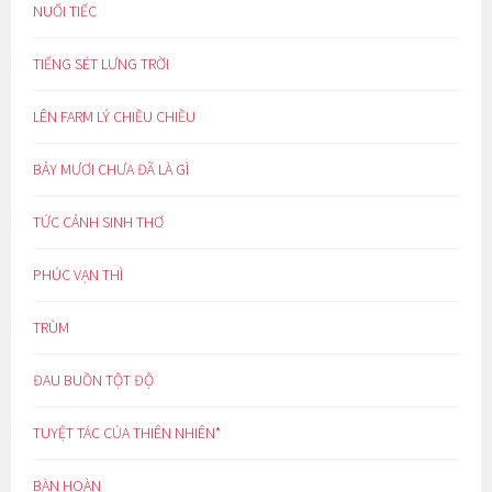
NUỐI TIẾC
TIẾNG SÉT LƯNG TRỜI
LÊN FARM LÝ CHIỀU CHIỀU
BẢY MƯƠI CHƯA ĐÃ LÀ GÌ
TỨC CẢNH SINH THƠ
PHÚC VẠN THÌ
TRÙM
ĐAU BUỒN TỘT ĐỘ
TUYỆT TÁC CỦA THIÊN NHIÊN*
BÀN HOÀN