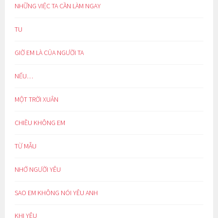
NHỮNG VIỆC TA CẦN LÀM NGAY
TU
GIỜ EM LÀ CỦA NGƯỜI TA
NẾU…
MỘT TRỜI XUÂN
CHIỀU KHÔNG EM
TỪ MẪU
NHỚ NGƯỜI YÊU
SAO EM KHÔNG NÓI YÊU ANH
KHI YÊU