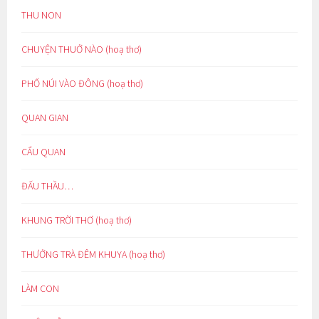
THU NON
CHUYỆN THUỞ NÀO (hoạ thơ)
PHỐ NÚI VÀO ĐÔNG (hoạ thơ)
QUAN GIAN
CẨU QUAN
ĐẤU THẦU…
KHUNG TRỜI THƠ (hoạ thơ)
THƯỞNG TRÀ ĐÊM KHUYA (hoạ thơ)
LÀM CON