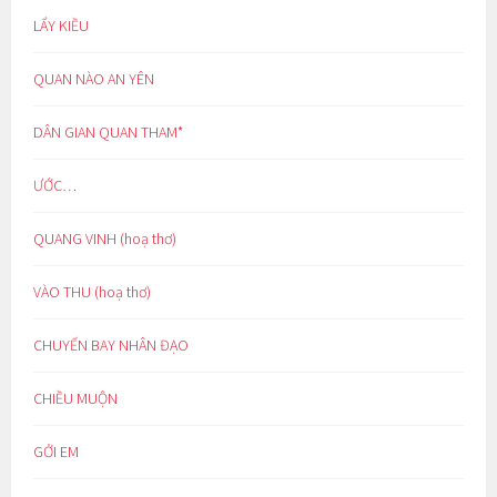
LẨY KIỀU
QUAN NÀO AN YÊN
DÂN GIAN QUAN THAM*
ƯỚC…
QUANG VINH (hoạ thơ)
VÀO THU (hoạ thơ)
CHUYẾN BAY NHÂN ĐẠO
CHIỀU MUỘN
GỞI EM