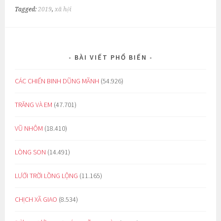
Tagged:
2019
,
xã hội
BÀI VIẾT PHỔ BIẾN
CÁC CHIẾN BINH DŨNG MÃNH
(54.926)
TRĂNG VÀ EM
(47.701)
VŨ NHÔM
(18.410)
LÒNG SON
(14.491)
LƯỚI TRỜI LỒNG LỘNG
(11.165)
CHỊCH XÃ GIAO
(8.534)