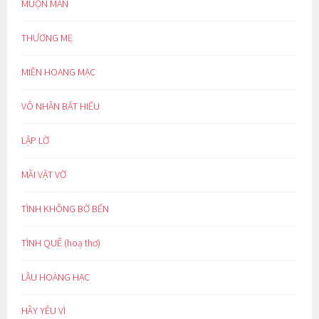
MUỘN MẰN
THƯƠNG MẸ
MIỀN HOANG MẠC
VÔ NHÂN BẤT HIẾU
LẬP LỜ
MÃI VẬT VỜ
TÌNH KHÔNG BỜ BẾN
TÌNH QUÊ (hoạ thơ)
LẦU HOÀNG HẠC
HÃY YÊU VÌ