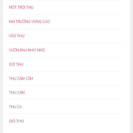
MỘT TRỜI THU
MÁI TRƯỜNG VÙNG CAO
VÀO THU
VƯỜN RAU NHO NHỎ
ĐỢI THU
THU CĂM CĂM
THU CẢM
THU CA
GIÓ THU