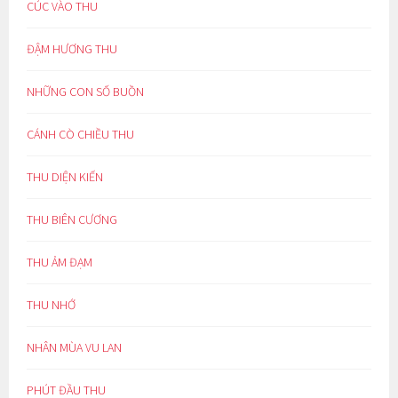
CÚC VÀO THU
ĐẬM HƯƠNG THU
NHỮNG CON SỐ BUỒN
CÁNH CÒ CHIỀU THU
THU DIỆN KIẾN
THU BIÊN CƯƠNG
THU ẢM ĐẠM
THU NHỚ
NHÂN MÙA VU LAN
PHÚT ĐẦU THU