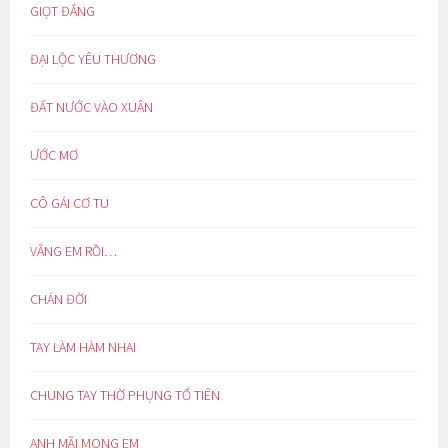
GIỌT ĐẮNG
ĐẠI LỘC YÊU THƯƠNG
ĐẤT NƯỚC VÀO XUÂN
ƯỚC MƠ
CÔ GÁI CƠ TU
VẮNG EM RỒI…
CHÁN ĐỜI
TAY LÀM HÀM NHAI
CHUNG TAY THỜ PHỤNG TỔ TIÊN
ANH MÃI MONG EM