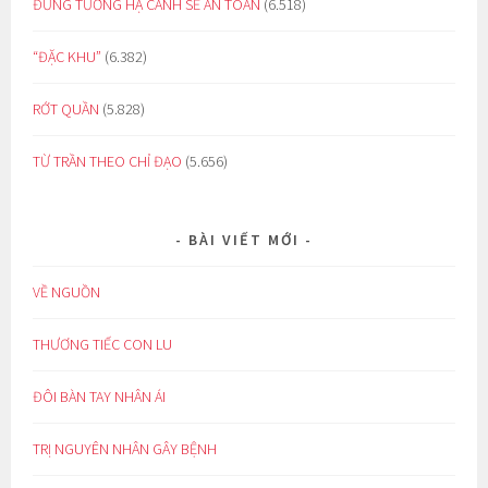
ĐỪNG TƯỞNG HẠ CÁNH SẼ AN TOÀN
(6.518)
“ĐẶC KHU”
(6.382)
RỚT QUẦN
(5.828)
TỪ TRẦN THEO CHỈ ĐẠO
(5.656)
BÀI VIẾT MỚI
VỀ NGUỒN
THƯƠNG TIẾC CON LU
ĐÔI BÀN TAY NHÂN ÁI
TRỊ NGUYÊN NHÂN GÂY BỆNH