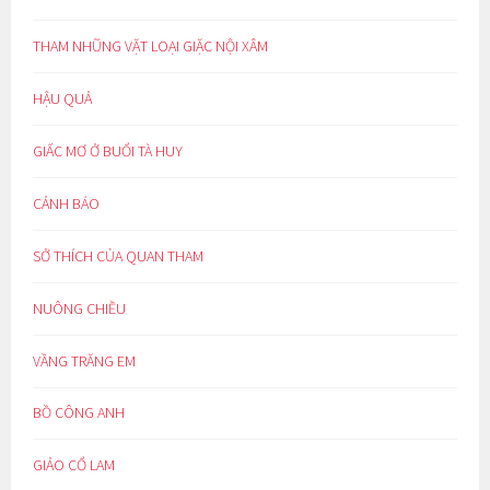
THAM NHŨNG VẶT LOẠI GIẶC NỘI XÂM
HẬU QUẢ
GIẤC MƠ Ở BUỔI TÀ HUY
CẢNH BÁO
SỞ THÍCH CỦA QUAN THAM
NUÔNG CHIỀU
VẦNG TRĂNG EM
BỒ CÔNG ANH
GIẢO CỔ LAM