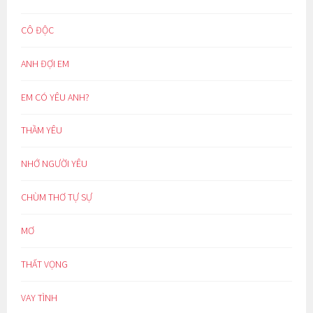
CÔ ĐỘC
ANH ĐỢI EM
EM CÓ YÊU ANH?
THẦM YÊU
NHỚ NGƯỜI YÊU
CHÙM THƠ TỰ SỰ
MƠ
THẤT VỌNG
VAY TÌNH