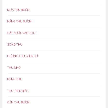
MƯA THU BUỒN
NẮNG THU BUỒN
ĐẤT NƯỚC VÀO THU
SÔNG THU
HƯƠNG THU GỢI NHỚ
THU NHỚ
RỪNG THU
THU TRÊN BIỂN
ĐÊM THU BUỒN