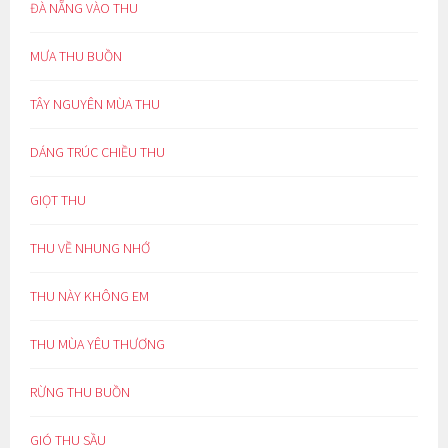
ĐÀ NẴNG VÀO THU
MƯA THU BUỒN
TÂY NGUYÊN MÙA THU
DÁNG TRÚC CHIỀU THU
GIỌT THU
THU VỀ NHUNG NHỚ
THU NÀY KHÔNG EM
THU MÙA YÊU THƯƠNG
RỪNG THU BUỒN
GIÓ THU SẦU