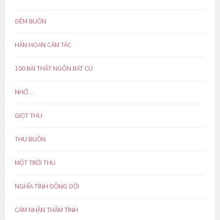
ĐÊM BUỒN
HÂN HOAN CẢM TÁC
100 BÀI THẤT NGÔN BÁT CÚ
NHỚ…
GIỌT THU
THU BUỒN
MỘT TRỜI THU
NGHĨA TÌNH ĐỒNG ĐỘI
CẢM NHẬN THÂM TÌNH