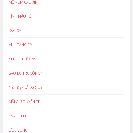
MÊ NÚM CAU XINH
TÌNH MẪU TỬ
XÓT XA
ANH TẶNG EM
YÊU LÀ THẾ ĐẤY
SAO LẠI TRA CÒNG*
NÉT ĐẸP LÀNG QUÊ
MÃI GIỮ DUYÊN TÌNH
LÀNG YÊU
ƯỚC VỌNG