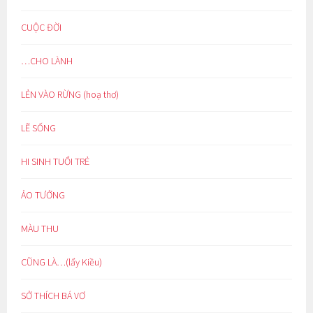
CUỘC ĐỜI
…CHO LÀNH
LẺN VÀO RỪNG (hoạ thơ)
LẼ SỐNG
HI SINH TUỔI TRẺ
ẢO TƯỞNG
MÀU THU
CŨNG LÀ…(lẩy Kiều)
SỞ THÍCH BÁ VƠ