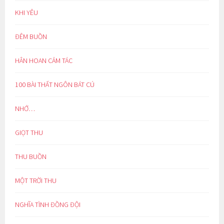
KHI YÊU
ĐÊM BUỒN
HÂN HOAN CẢM TÁC
100 BÀI THẤT NGÔN BÁT CÚ
NHỚ…
GIỌT THU
THU BUỒN
MỘT TRỜI THU
NGHĨA TÌNH ĐỒNG ĐỘI