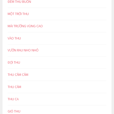
ĐÊM THU BUỒN
MỘT TRỜI THU
MÁI TRƯỜNG VÙNG CAO
VÀO THU
VƯỜN RAU NHO NHỎ
ĐỢI THU
THU CĂM CĂM
THU CẢM
THU CA
GIÓ THU