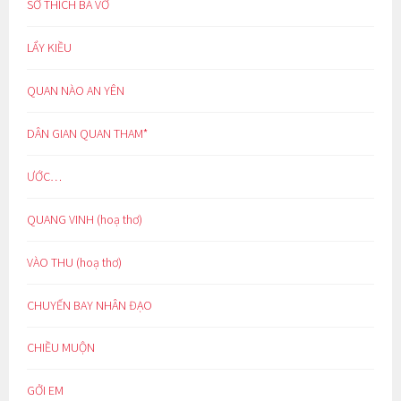
SỞ THÍCH BÁ VƠ
LẨY KIỀU
QUAN NÀO AN YÊN
DÂN GIAN QUAN THAM*
ƯỚC…
QUANG VINH (hoạ thơ)
VÀO THU (hoạ thơ)
CHUYẾN BAY NHÂN ĐẠO
CHIỀU MUỘN
GỞI EM