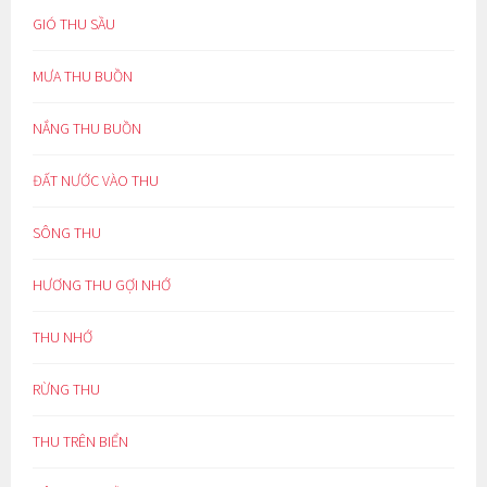
GIÓ THU SẦU
MƯA THU BUỒN
NẮNG THU BUỒN
ĐẤT NƯỚC VÀO THU
SÔNG THU
HƯƠNG THU GỢI NHỚ
THU NHỚ
RỪNG THU
THU TRÊN BIỂN