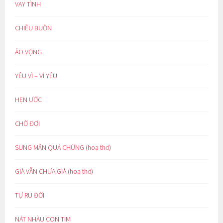
VAY TÌNH
CHIỀU BUỒN
ẢO VỌNG
YÊU VÌ – VÌ YÊU
HẸN ƯỚC
CHỜ ĐỢI
SUNG MÃN QUÁ CHỪNG (hoạ thơ)
GIÀ VẪN CHƯA GIÀ (hoạ thơ)
TỰ RU ĐỜI
NÁT NHÀU CON TIM