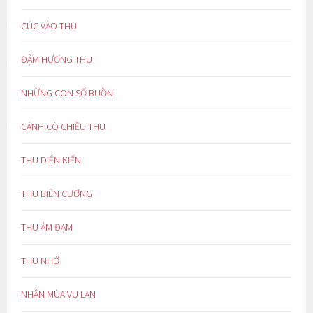
CÚC VÀO THU
ĐẬM HƯƠNG THU
NHỮNG CON SỐ BUỒN
CÁNH CÒ CHIỀU THU
THU DIỆN KIẾN
THU BIÊN CƯƠNG
THU ẢM ĐẠM
THU NHỚ
NHÂN MÙA VU LAN