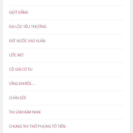
GIỌT ĐẮNG
ĐẠI LỘC YÊU THƯƠNG
ĐẤT NƯỚC VÀO XUÂN
ƯỚC MƠ
CÔ GÁI CƠ TU
VẮNG EM RỒI…
CHÁN ĐỜI
TAY LÀM HÀM NHAI
CHUNG TAY THỜ PHỤNG TỔ TIÊN