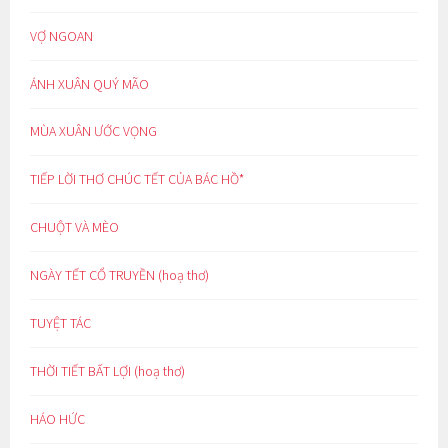
VỢ NGOAN
ÁNH XUÂN QUÝ MÃO
MÙA XUÂN ƯỚC VỌNG
TIẾP LỜI THƠ CHÚC TẾT CỦA BÁC HỒ*
CHUỘT VÀ MÈO
NGÀY TẾT CỔ TRUYỀN (hoạ thơ)
TUYỆT TÁC
THỜI TIẾT BẤT LỢI (hoạ thơ)
HÁO HỨC