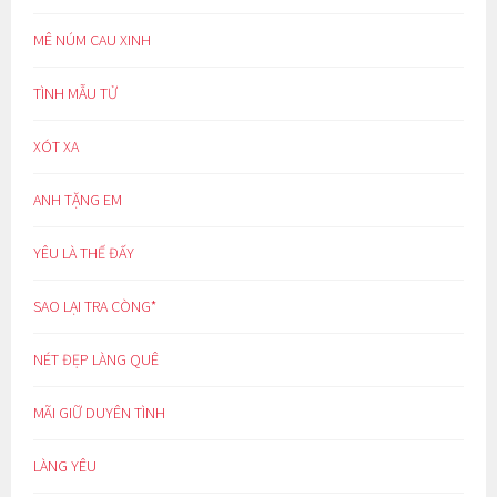
MÊ NÚM CAU XINH
TÌNH MẪU TỬ
XÓT XA
ANH TẶNG EM
YÊU LÀ THẾ ĐẤY
SAO LẠI TRA CÒNG*
NÉT ĐẸP LÀNG QUÊ
MÃI GIỮ DUYÊN TÌNH
LÀNG YÊU