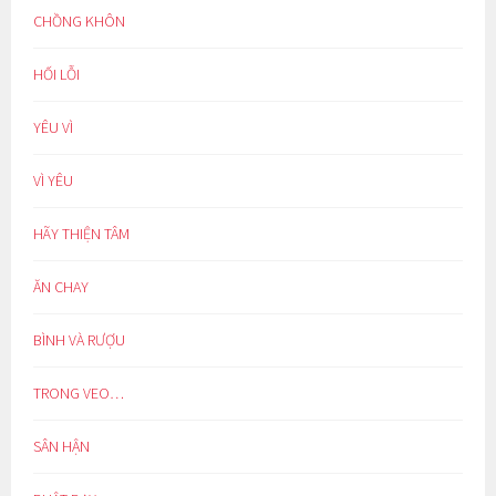
CHỒNG KHÔN
HỐI LỖI
YÊU VÌ
VÌ YÊU
HÃY THIỆN TÂM
ĂN CHAY
BÌNH VÀ RƯỢU
TRONG VEO…
SÂN HẬN