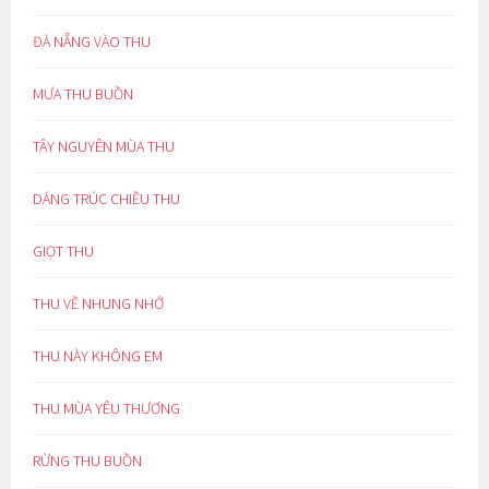
ĐÀ NẴNG VÀO THU
MƯA THU BUỒN
TÂY NGUYÊN MÙA THU
DÁNG TRÚC CHIỀU THU
GIỌT THU
THU VỀ NHUNG NHỚ
THU NÀY KHÔNG EM
THU MÙA YÊU THƯƠNG
RỪNG THU BUỒN