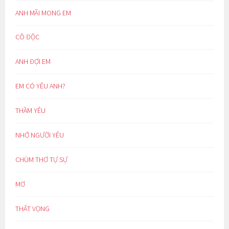
ANH MÃI MONG EM
CÔ ĐỘC
ANH ĐỢI EM
EM CÓ YÊU ANH?
THẦM YÊU
NHỚ NGƯỜI YÊU
CHÙM THƠ TỰ SỰ
MƠ
THẤT VỌNG