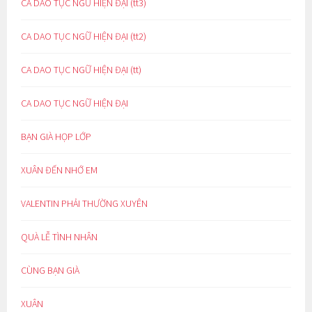
CA DAO TỤC NGỮ HIỆN ĐẠI (tt3)
CA DAO TỤC NGỮ HIỆN ĐẠI (tt2)
CA DAO TỤC NGỮ HIỆN ĐẠI (tt)
CA DAO TỤC NGỮ HIỆN ĐẠI
BẠN GIÀ HỌP LỚP
XUÂN ĐẾN NHỚ EM
VALENTIN PHẢI THƯỜNG XUYÊN
QUÀ LỄ TÌNH NHÂN
CÙNG BẠN GIÀ
XUÂN