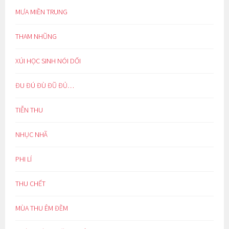
MƯA MIỀN TRUNG
THAM NHŨNG
XÚI HỌC SINH NÓI DỐI
ĐU ĐÚ ĐÙ ĐŨ ĐỦ…
TIỄN THU
NHỤC NHÃ
PHI LÍ
THU CHẾT
MÙA THU ÊM ĐỀM