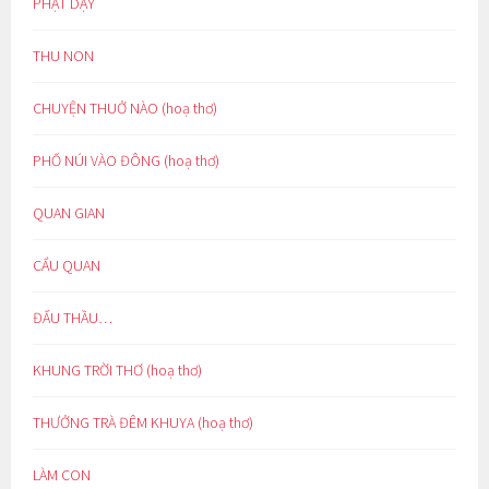
PHẬT DẠY
THU NON
CHUYỆN THUỞ NÀO (hoạ thơ)
PHỐ NÚI VÀO ĐÔNG (hoạ thơ)
QUAN GIAN
CẨU QUAN
ĐẤU THẦU…
KHUNG TRỜI THƠ (hoạ thơ)
THƯỞNG TRÀ ĐÊM KHUYA (hoạ thơ)
LÀM CON