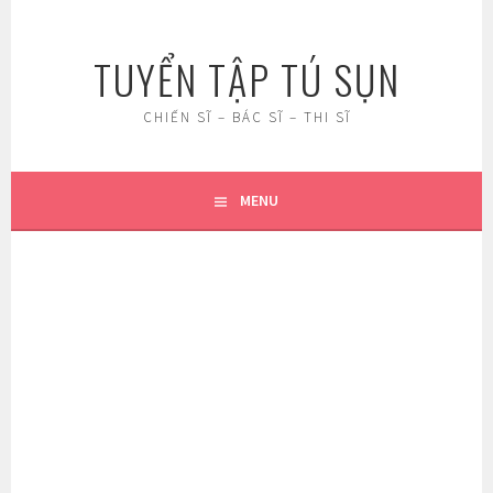
Skip
to
TUYỂN TẬP TÚ SỤN
content
CHIẾN SĨ – BÁC SĨ – THI SĨ
MENU