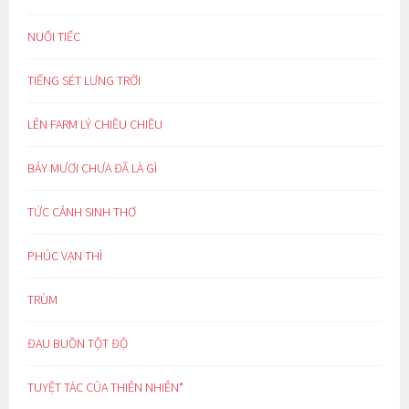
NUỐI TIẾC
TIẾNG SÉT LƯNG TRỜI
LÊN FARM LÝ CHIỀU CHIỀU
BẢY MƯƠI CHƯA ĐÃ LÀ GÌ
TỨC CẢNH SINH THƠ
PHÚC VẠN THÌ
TRÙM
ĐAU BUỒN TỘT ĐỘ
TUYỆT TÁC CỦA THIÊN NHIÊN*