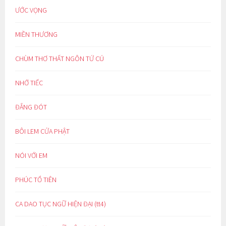
ƯỚC VỌNG
MIỀN THƯƠNG
CHÙM THƠ THẤT NGÔN TỨ CÚ
NHỚ TIẾC
ĐẮNG ĐÓT
BÔI LEM CỬA PHẬT
NÓI VỚI EM
PHÚC TỔ TIÊN
CA DAO TỤC NGỮ HIỆN ĐẠI (tt4)