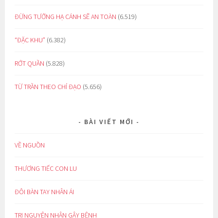
ĐỪNG TƯỞNG HẠ CÁNH SẼ AN TOÀN
(6.519)
“ĐẶC KHU”
(6.382)
RỚT QUẦN
(5.828)
TỪ TRẦN THEO CHỈ ĐẠO
(5.656)
BÀI VIẾT MỚI
VỀ NGUỒN
THƯƠNG TIẾC CON LU
ĐÔI BÀN TAY NHÂN ÁI
TRỊ NGUYÊN NHÂN GÂY BỆNH