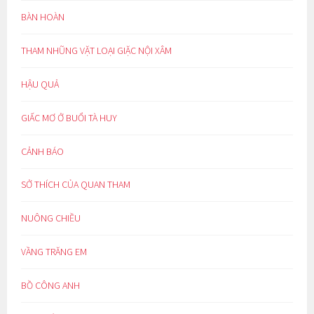
BÀN HOÀN
THAM NHŨNG VẶT LOẠI GIẶC NỘI XÂM
HẬU QUẢ
GIẤC MƠ Ở BUỔI TÀ HUY
CẢNH BÁO
SỞ THÍCH CỦA QUAN THAM
NUÔNG CHIỀU
VẦNG TRĂNG EM
BỒ CÔNG ANH