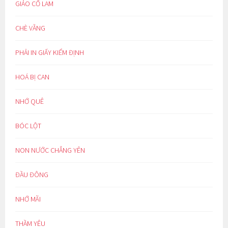
GIẢO CỔ LAM
CHÈ VẰNG
PHẢI IN GIẤY KIỂM ĐỊNH
HOÁ BỊ CAN
NHỚ QUÊ
BÓC LỘT
NON NƯỚC CHẲNG YÊN
ĐẦU ĐÔNG
NHỚ MÃI
THẦM YÊU