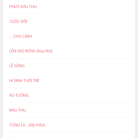
PHÚT ĐẦU THU
CUỘC ĐỜI
…CHO LÀNH
LẺN VÀO RỪNG (hoạ thơ)
LẼ SỐNG
HI SINH TUỔI TRẺ
ẢO TƯỞNG
MÀU THU
CŨNG LÀ…(lẩy Kiều)