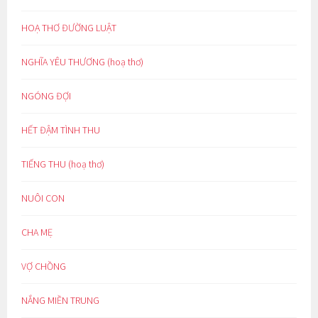
HOẠ THƠ ĐƯỜNG LUẬT
NGHĨA YÊU THƯƠNG (hoạ thơ)
NGÓNG ĐỢI
HẾT ĐẬM TÌNH THU
TIẾNG THU (hoạ thơ)
NUÔI CON
CHA MẸ
VỢ CHỒNG
NẮNG MIỀN TRUNG