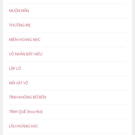
MUỘN MẰN
THƯƠNG MẸ
MIỀN HOANG MẠC
VÔ NHÂN BẤT HIẾU
LẬP LỜ
MÃI VẬT VỜ
TÌNH KHÔNG BỜ BẾN
TÌNH QUÊ (hoạ thơ)
LẦU HOÀNG HẠC