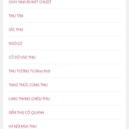
CHÁY NHÀ RA MẶT CHUỘT
THU TÀN
SẮC THU
NGÓ LƠ
CỔ ĐỘ VÀO THU
THU TƯƠNG TƯ (hoạ thơ)
THAO THỨC CÙNG THU
LANG THANG CHIỀU THU
ĐÊM THU CÔ QUẠNH
HÀ NỘI MÙA THU