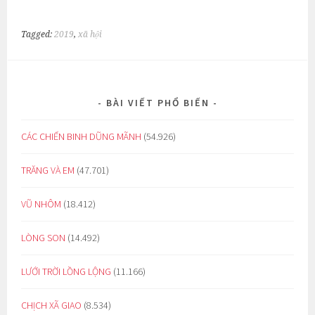
Tagged:
2019
,
xã hội
BÀI VIẾT PHỔ BIẾN
CÁC CHIẾN BINH DŨNG MÃNH
(54.926)
TRĂNG VÀ EM
(47.701)
VŨ NHÔM
(18.412)
LÒNG SON
(14.492)
LƯỚI TRỜI LỒNG LỘNG
(11.166)
CHỊCH XÃ GIAO
(8.534)