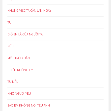
NHỮNG VIỆC TA CẦN LÀM NGAY
TU
GIỜ EM LÀ CỦA NGƯỜI TA
NẾU…
MỘT TRỜI XUÂN
CHIỀU KHÔNG EM
TỪ MẪU
NHỚ NGƯỜI YÊU
SAO EM KHÔNG NÓI YÊU ANH