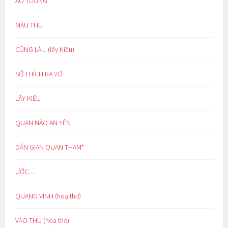
ẢO TƯỞNG
MÀU THU
CŨNG LÀ…(lẩy Kiều)
SỞ THÍCH BÁ VƠ
LẨY KIỀU
QUAN NÀO AN YÊN
DÂN GIAN QUAN THAM*
ƯỚC…
QUANG VINH (hoạ thơ)
VÀO THU (hoạ thơ)