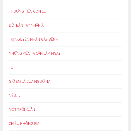
THƯƠNG TIẾC CON LU
ĐÔI BÀN TAY NHÂN ÁI
TRỊ NGUYÊN NHÂN GÂY BỆNH
NHỮNG VIỆC TA CẦN LÀM NGAY
TU
GIỜ EM LÀ CỦA NGƯỜI TA
NẾU…
MỘT TRỜI XUÂN
CHIỀU KHÔNG EM