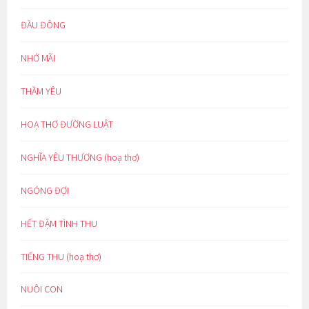
ĐẦU ĐÔNG
NHỚ MÃI
THẦM YÊU
HOẠ THƠ ĐƯỜNG LUẬT
NGHĨA YÊU THƯƠNG (hoạ thơ)
NGÓNG ĐỢI
HẾT ĐẬM TÌNH THU
TIẾNG THU (hoạ thơ)
NUÔI CON