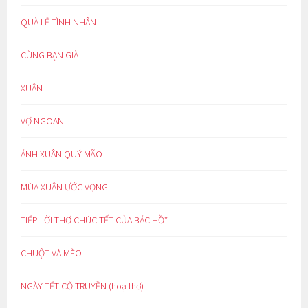
QUÀ LỄ TÌNH NHÂN
CÙNG BẠN GIÀ
XUÂN
VỢ NGOAN
ÁNH XUÂN QUÝ MÃO
MÙA XUÂN ƯỚC VỌNG
TIẾP LỜI THƠ CHÚC TẾT CỦA BÁC HỒ*
CHUỘT VÀ MÈO
NGÀY TẾT CỔ TRUYỀN (hoạ thơ)