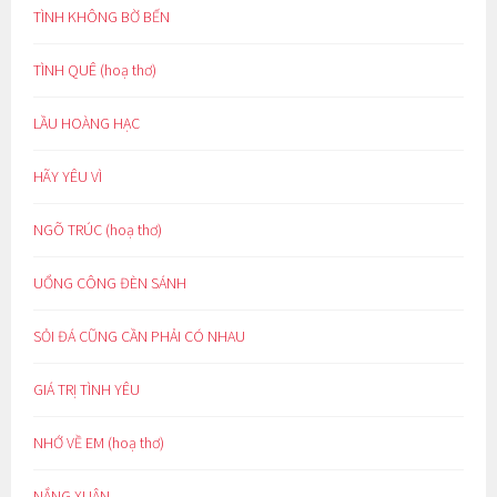
TÌNH KHÔNG BỜ BẾN
TÌNH QUÊ (hoạ thơ)
LẦU HOÀNG HẠC
HÃY YÊU VÌ
NGÕ TRÚC (hoạ thơ)
UỔNG CÔNG ĐÈN SÁNH
SỎI ĐÁ CŨNG CẦN PHẢI CÓ NHAU
GIÁ TRỊ TÌNH YÊU
NHỚ VỀ EM (hoạ thơ)
NẮNG XUÂN