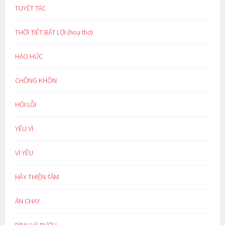
TUYỆT TÁC
THỜI TIẾT BẤT LỢI (hoạ thơ)
HÁO HỨC
CHỒNG KHÔN
HỐI LỖI
YÊU VÌ
VÌ YÊU
HÃY THIỆN TÂM
ĂN CHAY
BÌNH VÀ RƯỢU