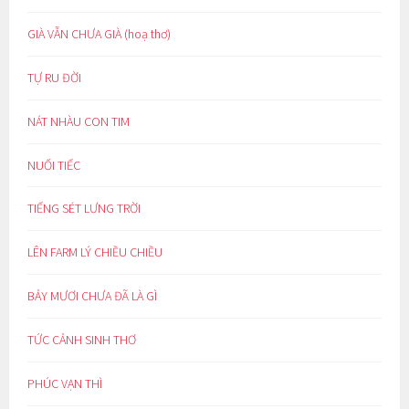
GIÀ VẪN CHƯA GIÀ (hoạ thơ)
TỰ RU ĐỜI
NÁT NHÀU CON TIM
NUỐI TIẾC
TIẾNG SÉT LƯNG TRỜI
LÊN FARM LÝ CHIỀU CHIỀU
BẢY MƯƠI CHƯA ĐÃ LÀ GÌ
TỨC CẢNH SINH THƠ
PHÚC VẠN THÌ