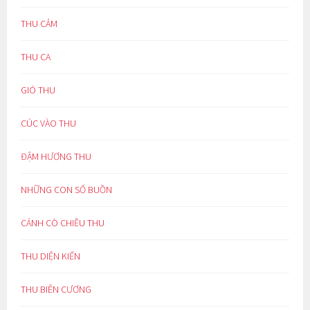
THU CẢM
THU CA
GIÓ THU
CÚC VÀO THU
ĐẬM HƯƠNG THU
NHỮNG CON SỐ BUỒN
CÁNH CÒ CHIỀU THU
THU DIỆN KIẾN
THU BIÊN CƯƠNG