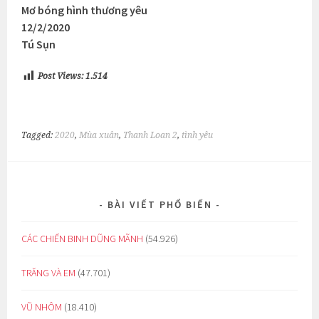
Mơ bóng hình thương yêu
12/2/2020
Tú Sụn
Post Views:
1.514
Tagged:
2020
,
Mùa xuân
,
Thanh Loan 2
,
tình yêu
BÀI VIẾT PHỔ BIẾN
CÁC CHIẾN BINH DŨNG MÃNH
(54.926)
TRĂNG VÀ EM
(47.701)
VŨ NHÔM
(18.410)