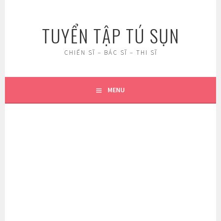
Skip
to
TUYỂN TẬP TÚ SỤN
content
CHIẾN SĨ – BÁC SĨ – THI SĨ
MENU