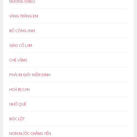
NUÔNG CHIỀU
VẦNG TRĂNG EM
BỒ CÔNG ANH
GIẢO CỔ LAM
CHÈ VẰNG
PHẢI IN GIẤY KIỂM ĐỊNH
HOÁ BỊ CAN
NHỚ QUÊ
BÓC LỘT
NON NƯỚC CHẲNG YÊN