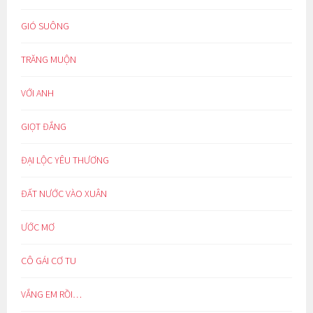
GIÓ SUÔNG
TRĂNG MUỘN
VỚI ANH
GIỌT ĐẮNG
ĐẠI LỘC YÊU THƯƠNG
ĐẤT NƯỚC VÀO XUÂN
ƯỚC MƠ
CÔ GÁI CƠ TU
VẮNG EM RỒI…