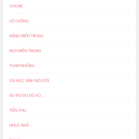
CHA MẸ
VỢ CHỒNG
NẮNG MIỀN TRUNG
MƯA MIỀN TRUNG
THAM NHŨNG
XÚI HỌC SINH NÓI DỐI
ĐU ĐÚ ĐÙ ĐŨ ĐỦ…
TIỄN THU
NHỤC NHÃ