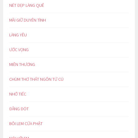
NÉT ĐẸP LÀNG QUÊ
MÃI GIỮ DUYÊN TÌNH
LÀNG YÊU
ƯỚC VỌNG
MIỀN THƯƠNG
CHÙM THƠ THẤT NGÔN TỨ CÚ
NHỚ TIẾC
ĐẮNG ĐÓT
BÔI LEM CỬA PHẬT