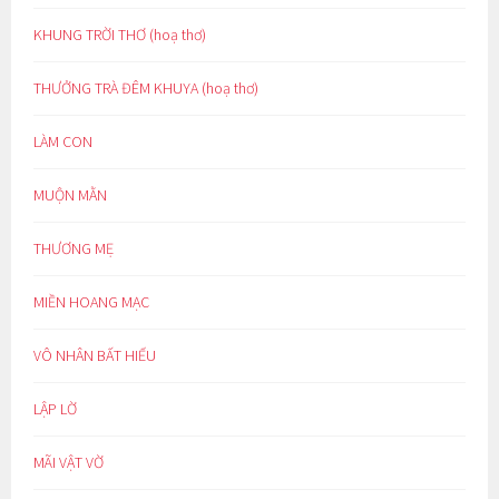
KHUNG TRỜI THƠ (hoạ thơ)
THƯỞNG TRÀ ĐÊM KHUYA (hoạ thơ)
LÀM CON
MUỘN MẰN
THƯƠNG MẸ
MIỀN HOANG MẠC
VÔ NHÂN BẤT HIẾU
LẬP LỜ
MÃI VẬT VỜ