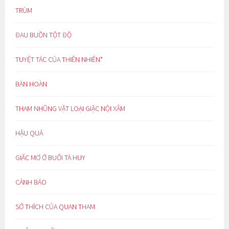
TRÙM
ĐAU BUỒN TỘT ĐỘ
TUYỆT TÁC CỦA THIÊN NHIÊN*
BÀN HOÀN
THAM NHŨNG VẶT LOẠI GIẶC NỘI XÂM
HẬU QUẢ
GIẤC MƠ Ở BUỔI TÀ HUY
CẢNH BÁO
SỞ THÍCH CỦA QUAN THAM