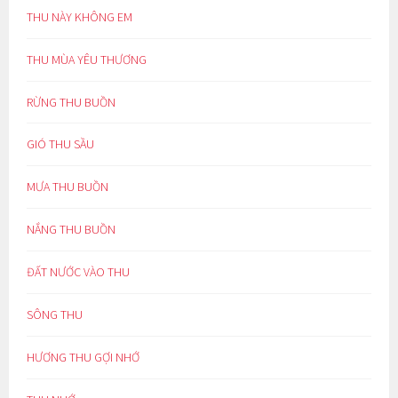
THU NÀY KHÔNG EM
THU MÙA YÊU THƯƠNG
RỪNG THU BUỒN
GIÓ THU SẦU
MƯA THU BUỒN
NẮNG THU BUỒN
ĐẤT NƯỚC VÀO THU
SÔNG THU
HƯƠNG THU GỢI NHỚ