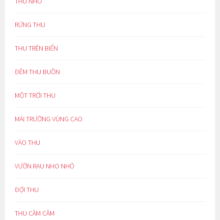
THU NHỚ
RỪNG THU
THU TRÊN BIỂN
ĐÊM THU BUỒN
MỘT TRỜI THU
MÁI TRƯỜNG VÙNG CAO
VÀO THU
VƯỜN RAU NHO NHỎ
ĐỢI THU
THU CĂM CĂM