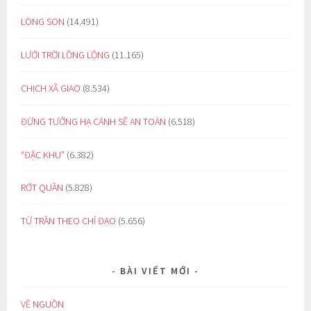
LÒNG SON
(14.491)
LƯỚI TRỜI LỒNG LỘNG
(11.165)
CHỊCH XÃ GIAO
(8.534)
ĐỪNG TƯỞNG HẠ CÁNH SẼ AN TOÀN
(6.518)
“ĐẶC KHU”
(6.382)
RỚT QUẦN
(5.828)
TỪ TRẦN THEO CHỈ ĐẠO
(5.656)
BÀI VIẾT MỚI
VỀ NGUỒN