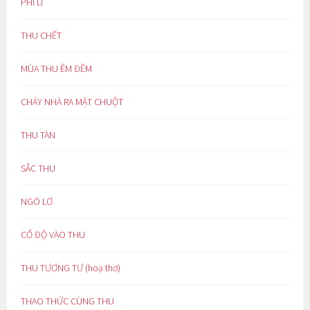
PHI LÍ
THU CHẾT
MÙA THU ÊM ĐỀM
CHÁY NHÀ RA MẶT CHUỘT
THU TÀN
SẮC THU
NGÓ LƠ
CỔ ĐỘ VÀO THU
THU TƯƠNG TƯ (hoạ thơ)
THAO THỨC CÙNG THU