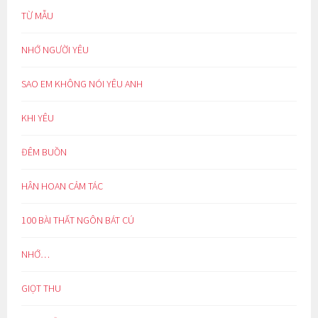
TỪ MẪU
NHỚ NGƯỜI YÊU
SAO EM KHÔNG NÓI YÊU ANH
KHI YÊU
ĐÊM BUỒN
HÂN HOAN CẢM TÁC
100 BÀI THẤT NGÔN BÁT CÚ
NHỚ…
GIỌT THU