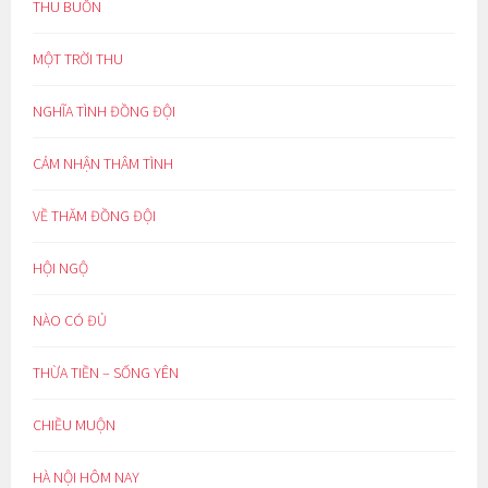
THU BUỒN
MỘT TRỜI THU
NGHĨA TÌNH ĐỒNG ĐỘI
CẢM NHẬN THÂM TÌNH
VỀ THĂM ĐỒNG ĐỘI
HỘI NGỘ
NÀO CÓ ĐỦ
THỪA TIỀN – SỐNG YÊN
CHIỀU MUỘN
HÀ NỘI HÔM NAY