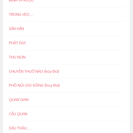
TRONG VEO…
SÂN HẬN
PHẬT DẠY
THU NON
CHUYỆN THUỞ NÀO (hoạ thơ)
PHỐ NÚI VÀO ĐÔNG (hoạ thơ)
QUAN GIAN
CẨU QUAN
ĐẤU THẦU…