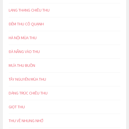
LANG THANG CHIỀU THU
ĐÊM THU CÔ QUẠNH
HÀ NỘI MÙA THU
ĐÀ NẴNG VÀO THU
MƯA THU BUỒN
TÂY NGUYÊN MÙA THU
DÁNG TRÚC CHIỀU THU
GIỌT THU
THU VỀ NHUNG NHỚ