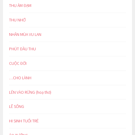
THU ẢM ĐẠM
THU NHỚ
NHÂN MÙA VU LAN
PHÚT ĐẦU THU
CUỘC ĐỜI
…CHO LÀNH
LẺN VÀO RỪNG (hoạ thơ)
LẼ SỐNG
HI SINH TUỔI TRẺ