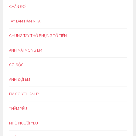
CHÁN ĐỜI
TAY LÀM HÀM NHAI
CHUNG TAY THỜ PHỤNG TỔ TIÊN
ANH MÃI MONG EM
CÔ ĐỘC
ANH ĐỢI EM
EM CÓ YÊU ANH?
THẦM YÊU
NHỚ NGƯỜI YÊU