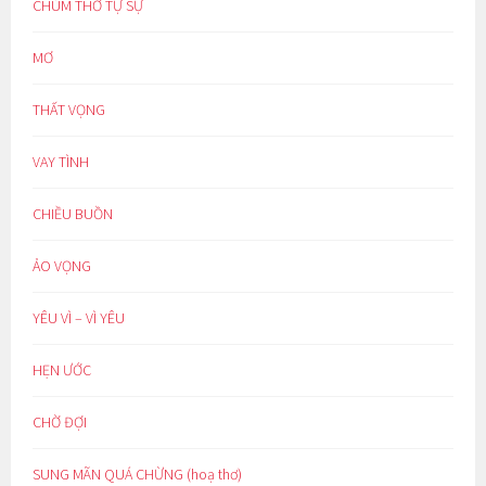
CHÙM THƠ TỰ SỰ
MƠ
THẤT VỌNG
VAY TÌNH
CHIỀU BUỒN
ẢO VỌNG
YÊU VÌ – VÌ YÊU
HẸN ƯỚC
CHỜ ĐỢI
SUNG MÃN QUÁ CHỪNG (hoạ thơ)