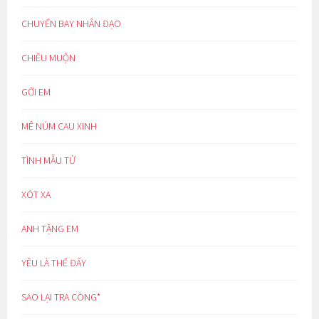
CHUYẾN BAY NHÂN ĐẠO
CHIỀU MUỘN
GỞI EM
MÊ NÚM CAU XINH
TÌNH MẪU TỬ
XÓT XA
ANH TẶNG EM
YÊU LÀ THẾ ĐẤY
SAO LẠI TRA CÒNG*