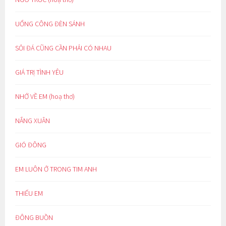
UỔNG CÔNG ĐÈN SÁNH
SỎI ĐÁ CŨNG CẦN PHẢI CÓ NHAU
GIÁ TRỊ TÌNH YÊU
NHỚ VỀ EM (hoạ thơ)
NẮNG XUÂN
GIÓ ĐÔNG
EM LUÔN Ở TRONG TIM ANH
THIẾU EM
ĐÔNG BUỒN