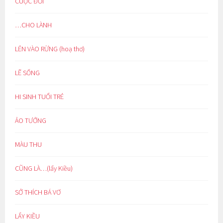
CUỘC ĐỜI
…CHO LÀNH
LẺN VÀO RỪNG (hoạ thơ)
LẼ SỐNG
HI SINH TUỔI TRẺ
ẢO TƯỞNG
MÀU THU
CŨNG LÀ…(lẩy Kiều)
SỞ THÍCH BÁ VƠ
LẨY KIỀU