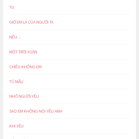
TU
GIỜ EM LÀ CỦA NGƯỜI TA
NẾU…
MỘT TRỜI XUÂN
CHIỀU KHÔNG EM
TỪ MẪU
NHỚ NGƯỜI YÊU
SAO EM KHÔNG NÓI YÊU ANH
KHI YÊU