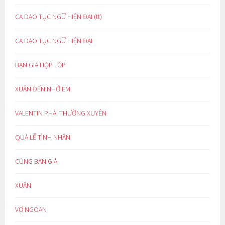
CA DAO TỤC NGỮ HIỆN ĐẠI (tt)
CA DAO TỤC NGỮ HIỆN ĐẠI
BẠN GIÀ HỌP LỚP
XUÂN ĐẾN NHỚ EM
VALENTIN PHẢI THƯỜNG XUYÊN
QUÀ LỄ TÌNH NHÂN
CÙNG BẠN GIÀ
XUÂN
VỢ NGOAN