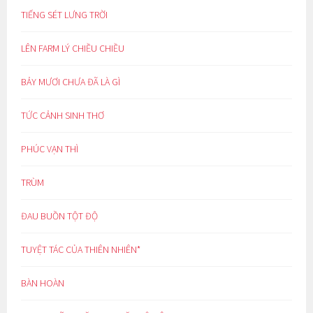
TIẾNG SÉT LƯNG TRỜI
LÊN FARM LÝ CHIỀU CHIỀU
BẢY MƯƠI CHƯA ĐÃ LÀ GÌ
TỨC CẢNH SINH THƠ
PHÚC VẠN THÌ
TRÙM
ĐAU BUỒN TỘT ĐỘ
TUYỆT TÁC CỦA THIÊN NHIÊN*
BÀN HOÀN