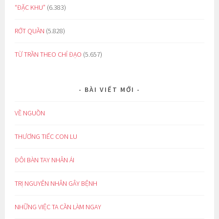
“ĐẶC KHU”
(6.383)
RỚT QUẦN
(5.828)
TỪ TRẦN THEO CHỈ ĐẠO
(5.657)
BÀI VIẾT MỚI
VỀ NGUỒN
THƯƠNG TIẾC CON LU
ĐÔI BÀN TAY NHÂN ÁI
TRỊ NGUYÊN NHÂN GÂY BỆNH
NHỮNG VIỆC TA CẦN LÀM NGAY