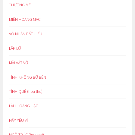
THƯƠNG MẸ
MIỀN HOANG MẠC
VÔ NHÂN BẤT HIẾU
LẬP LỜ
MÃI VẬT VỜ
TÌNH KHÔNG BỜ BẾN
TÌNH QUÊ (hoạ thơ)
LẦU HOÀNG HẠC
HÃY YÊU VÌ
NGÕ TRÚC (hoạ thơ)