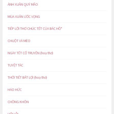
ÁNH XUÂN QUÝ MÃO
MÙA XUÂN ƯỚC VỌNG
TIẾP LỜI THƠ CHÚC TẾT CỦA BÁC HỒ*
CHUỘT VÀ MÈO
NGÀY TẾT CỔ TRUYỀN (hoạ thơ)
TUYỆT TÁC
THỜI TIẾT BẤT LỢI (hoạ thơ)
HÁO HỨC
CHỒNG KHÔN