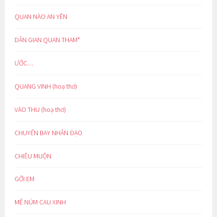
QUAN NÀO AN YÊN
DÂN GIAN QUAN THAM*
ƯỚC…
QUANG VINH (hoạ thơ)
VÀO THU (hoạ thơ)
CHUYẾN BAY NHÂN ĐẠO
CHIỀU MUỘN
GỞI EM
MÊ NÚM CAU XINH