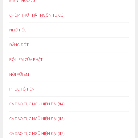
MIỀN THƯƠNG
CHÙM THƠ THẤT NGÔN TỨ CÚ
NHỚ TIẾC
ĐẮNG ĐÓT
BÔI LEM CỬA PHẬT
NÓI VỚI EM
PHÚC TỔ TIÊN
CA DAO TỤC NGỮ HIỆN ĐẠI (tt4)
CA DAO TỤC NGỮ HIỆN ĐẠI (tt3)
CA DAO TỤC NGỮ HIỆN ĐẠI (tt2)