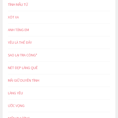
TÌNH MẪU TỬ
XÓT XA
ANH TẶNG EM
YÊU LÀ THẾ ĐẤY
SAO LẠI TRA CÒNG*
NÉT ĐẸP LÀNG QUÊ
MÃI GIỮ DUYÊN TÌNH
LÀNG YÊU
ƯỚC VỌNG