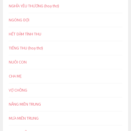
NGHĨA YÊU THƯƠNG (hoạ thơ)
NGÓNG ĐỢI
HẾT ĐẬM TÌNH THU
TIẾNG THU (hoạ thơ)
NUÔI CON
CHA MẸ
VỢ CHỒNG
NẮNG MIỀN TRUNG
MƯA MIỀN TRUNG