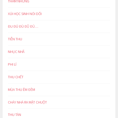
THAM NHŨNG
XÚI HỌC SINH NÓI DỐI
ĐU ĐÚ ĐÙ ĐŨ ĐỦ…
TIỄN THU
NHỤC NHÃ
PHI LÍ
THU CHẾT
MÙA THU ÊM ĐỀM
CHÁY NHÀ RA MẶT CHUỘT
THU TÀN