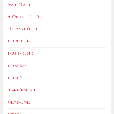
ĐẬM HƯƠNG THU
NHỮNG CON SỐ BUỒN
CÁNH CÒ CHIỀU THU
THU DIỆN KIẾN
THU BIÊN CƯƠNG
THU ẢM ĐẠM
THU NHỚ
NHÂN MÙA VU LAN
PHÚT ĐẦU THU