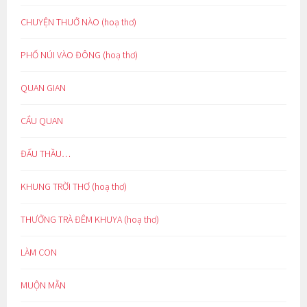
CHUYỆN THUỞ NÀO (hoạ thơ)
PHỐ NÚI VÀO ĐÔNG (hoạ thơ)
QUAN GIAN
CẨU QUAN
ĐẤU THẦU…
KHUNG TRỜI THƠ (hoạ thơ)
THƯỞNG TRÀ ĐÊM KHUYA (hoạ thơ)
LÀM CON
MUỘN MẰN