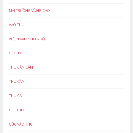
MÁI TRƯỜNG VÙNG CAO
VÀO THU
VƯỜN RAU NHO NHỎ
ĐỢI THU
THU CĂM CĂM
THU CẢM
THU CA
GIÓ THU
CÚC VÀO THU