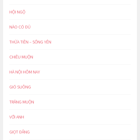
HỘI NGỘ
NÀO CÓ ĐỦ
THỪA TIỀN – SỐNG YÊN
CHIỀU MUỘN
HÀ NỘI HÔM NAY
GIÓ SUÔNG
TRĂNG MUỘN
VỚI ANH
GIỌT ĐẮNG