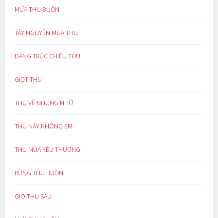
MƯA THU BUỒN
TÂY NGUYÊN MÙA THU
DÁNG TRÚC CHIỀU THU
GIỌT THU
THU VỀ NHUNG NHỚ
THU NÀY KHÔNG EM
THU MÙA YÊU THƯƠNG
RỪNG THU BUỒN
GIÓ THU SẦU