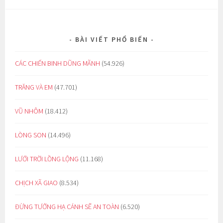
BÀI VIẾT PHỔ BIẾN
CÁC CHIẾN BINH DŨNG MÃNH
(54.926)
TRĂNG VÀ EM
(47.701)
VŨ NHÔM
(18.412)
LÒNG SON
(14.496)
LƯỚI TRỜI LỒNG LỘNG
(11.168)
CHỊCH XÃ GIAO
(8.534)
ĐỪNG TƯỞNG HẠ CÁNH SẼ AN TOÀN
(6.520)