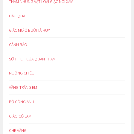
THAM NHŨNG VẶT LOẠI GIẶC NỘI XÂM
HẬU QUẢ
GIẤC MƠ Ở BUỔI TÀ HUY
CẢNH BÁO
SỞ THÍCH CỦA QUAN THAM
NUÔNG CHIỀU
VẦNG TRĂNG EM
BỒ CÔNG ANH
GIẢO CỔ LAM
CHÈ VẰNG