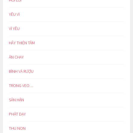
HỐI LỖI
YÊU VÌ
VÌ YÊU
HÃY THIỆN TÂM
ĂN CHAY
BÌNH VÀ RƯỢU
TRONG VEO…
SÂN HẬN
PHẬT DẠY
THU NON