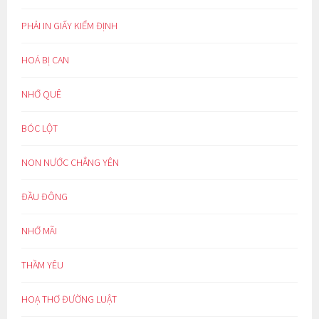
PHẢI IN GIẤY KIỂM ĐỊNH
HOÁ BỊ CAN
NHỚ QUÊ
BÓC LỘT
NON NƯỚC CHẲNG YÊN
ĐẦU ĐÔNG
NHỚ MÃI
THẦM YÊU
HOẠ THƠ ĐƯỜNG LUẬT