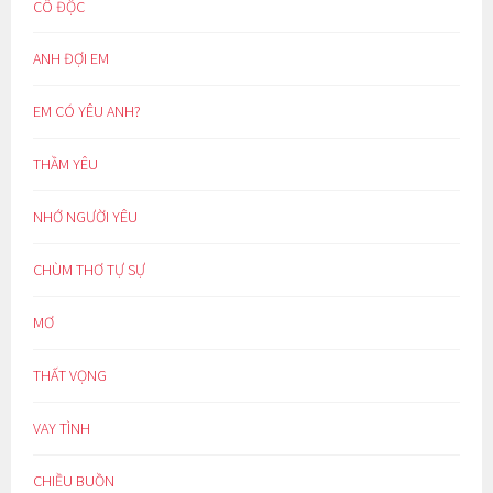
CÔ ĐỘC
ANH ĐỢI EM
EM CÓ YÊU ANH?
THẦM YÊU
NHỚ NGƯỜI YÊU
CHÙM THƠ TỰ SỰ
MƠ
THẤT VỌNG
VAY TÌNH
CHIỀU BUỒN