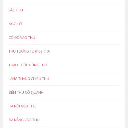
SẮC THU
NGÓ LƠ
CỔ ĐỘ VÀO THU
THU TƯƠNG TƯ (hoạ thơ)
THAO THỨC CÙNG THU
LANG THANG CHIỀU THU
ĐÊM THU CÔ QUẠNH
HÀ NỘI MÙA THU
ĐÀ NẴNG VÀO THU