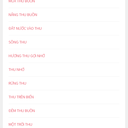
MƯA THU BUỒN
NẮNG THU BUỒN
ĐẤT NƯỚC VÀO THU
SÔNG THU
HƯƠNG THU GỢI NHỚ
THU NHỚ
RỪNG THU
THU TRÊN BIỂN
ĐÊM THU BUỒN
MỘT TRỜI THU