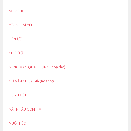
ẢO VỌNG
YÊU VÌ – VÌ YÊU
HẸN ƯỚC
CHỜ ĐỢI
SUNG MÃN QUÁ CHỪNG (hoạ thơ)
GIÀ VẪN CHƯA GIÀ (hoạ thơ)
TỰ RU ĐỜI
NÁT NHÀU CON TIM
NUỐI TIẾC