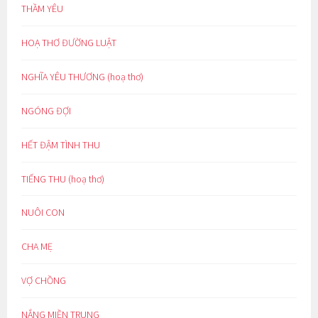
THẦM YÊU
HOẠ THƠ ĐƯỜNG LUẬT
NGHĨA YÊU THƯƠNG (hoạ thơ)
NGÓNG ĐỢI
HẾT ĐẬM TÌNH THU
TIẾNG THU (hoạ thơ)
NUÔI CON
CHA MẸ
VỢ CHỒNG
NẮNG MIỀN TRUNG