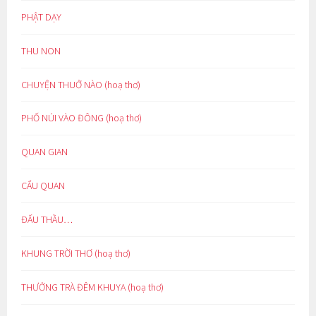
PHẬT DẠY
THU NON
CHUYỆN THUỞ NÀO (hoạ thơ)
PHỐ NÚI VÀO ĐÔNG (hoạ thơ)
QUAN GIAN
CẨU QUAN
ĐẤU THẦU…
KHUNG TRỜI THƠ (hoạ thơ)
THƯỞNG TRÀ ĐÊM KHUYA (hoạ thơ)