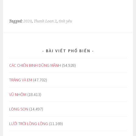
Tagged:
2020
,
Thanh Loan 2
,
tình yêu
BÀI VIẾT PHỔ BIẾN
CÁC CHIẾN BINH DŨNG MÃNH
(54.928)
TRĂNG VÀ EM
(47.702)
VŨ NHÔM
(18.413)
LÒNG SON
(14.497)
LƯỚI TRỜI LỒNG LỘNG
(11.169)