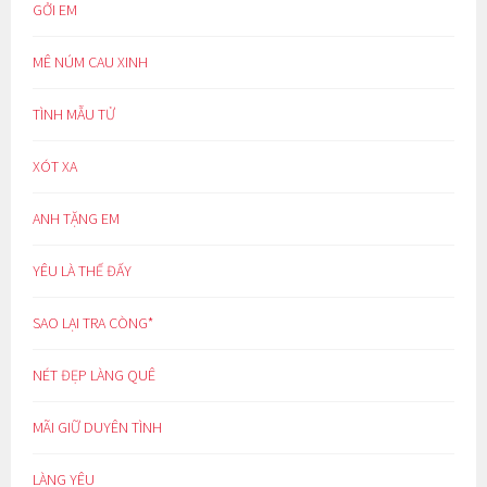
GỞI EM
MÊ NÚM CAU XINH
TÌNH MẪU TỬ
XÓT XA
ANH TẶNG EM
YÊU LÀ THẾ ĐẤY
SAO LẠI TRA CÒNG*
NÉT ĐẸP LÀNG QUÊ
MÃI GIỮ DUYÊN TÌNH
LÀNG YÊU