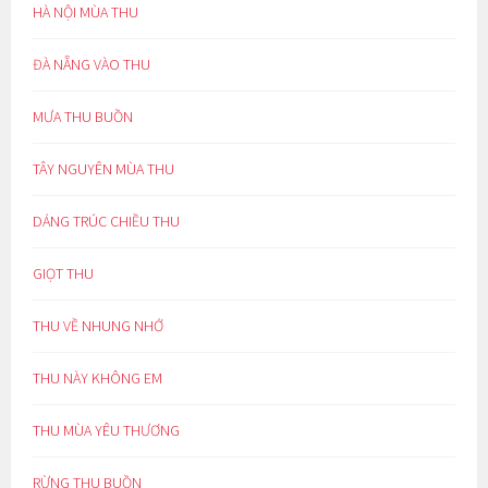
HÀ NỘI MÙA THU
ĐÀ NẴNG VÀO THU
MƯA THU BUỒN
TÂY NGUYÊN MÙA THU
DÁNG TRÚC CHIỀU THU
GIỌT THU
THU VỀ NHUNG NHỚ
THU NÀY KHÔNG EM
THU MÙA YÊU THƯƠNG
RỪNG THU BUỒN