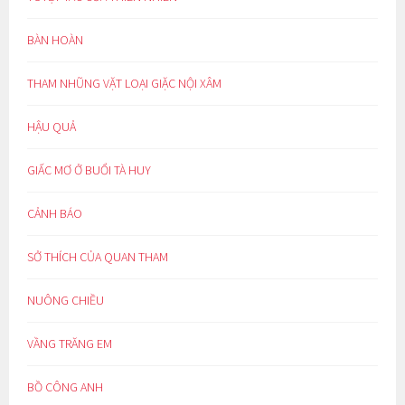
BÀN HOÀN
THAM NHŨNG VẶT LOẠI GIẶC NỘI XÂM
HẬU QUẢ
GIẤC MƠ Ở BUỔI TÀ HUY
CẢNH BÁO
SỞ THÍCH CỦA QUAN THAM
NUÔNG CHIỀU
VẦNG TRĂNG EM
BỒ CÔNG ANH