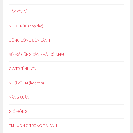
HÃY YÊU VÌ
NGÕ TRÚC (hoạ thơ)
UỔNG CÔNG ĐÈN SÁNH
SỎI ĐÁ CŨNG CẦN PHẢI CÓ NHAU
GIÁ TRỊ TÌNH YÊU
NHỚ VỀ EM (hoạ thơ)
NẮNG XUÂN
GIÓ ĐÔNG
EM LUÔN Ở TRONG TIM ANH