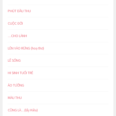
PHÚT ĐẦU THU
CUỘC ĐỜI
…CHO LÀNH
LẺN VÀO RỪNG (hoạ thơ)
LẼ SỐNG
HI SINH TUỔI TRẺ
ẢO TƯỞNG
MÀU THU
CŨNG LÀ…(lẩy Kiều)