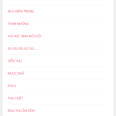
MƯA MIỀN TRUNG
THAM NHŨNG
XÚI HỌC SINH NÓI DỐI
ĐU ĐÚ ĐÙ ĐŨ ĐỦ…
TIỄN THU
NHỤC NHÃ
PHI LÍ
THU CHẾT
MÙA THU ÊM ĐỀM