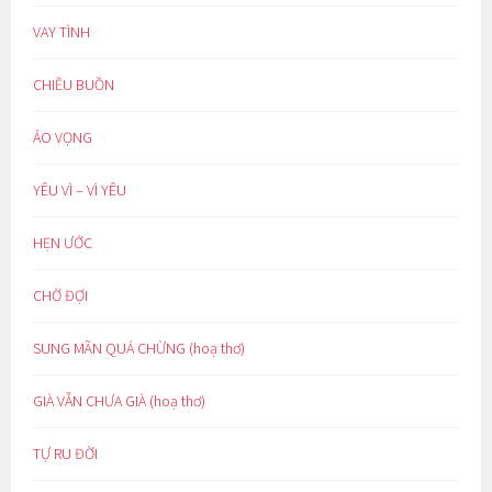
VAY TÌNH
CHIỀU BUỒN
ẢO VỌNG
YÊU VÌ – VÌ YÊU
HẸN ƯỚC
CHỜ ĐỢI
SUNG MÃN QUÁ CHỪNG (hoạ thơ)
GIÀ VẪN CHƯA GIÀ (hoạ thơ)
TỰ RU ĐỜI