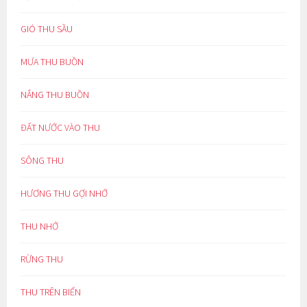
GIÓ THU SẦU
MƯA THU BUỒN
NẮNG THU BUỒN
ĐẤT NƯỚC VÀO THU
SÔNG THU
HƯƠNG THU GỢI NHỚ
THU NHỚ
RỪNG THU
THU TRÊN BIỂN