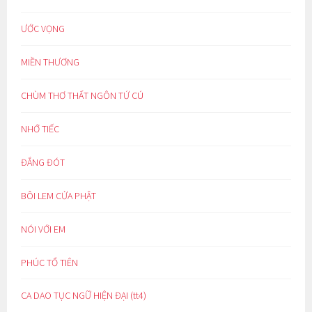
ƯỚC VỌNG
MIỀN THƯƠNG
CHÙM THƠ THẤT NGÔN TỨ CÚ
NHỚ TIẾC
ĐẮNG ĐÓT
BÔI LEM CỬA PHẬT
NÓI VỚI EM
PHÚC TỔ TIÊN
CA DAO TỤC NGỮ HIỆN ĐẠI (tt4)