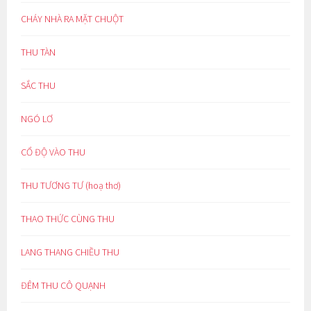
CHÁY NHÀ RA MẶT CHUỘT
THU TÀN
SẮC THU
NGÓ LƠ
CỔ ĐỘ VÀO THU
THU TƯƠNG TƯ (hoạ thơ)
THAO THỨC CÙNG THU
LANG THANG CHIỀU THU
ĐÊM THU CÔ QUẠNH