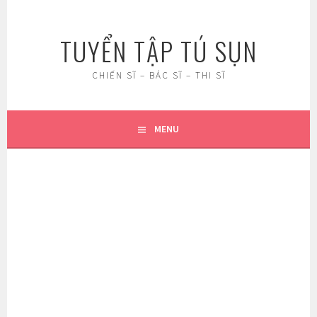
Skip
to
TUYỂN TẬP TÚ SỤN
content
CHIẾN SĨ – BÁC SĨ – THI SĨ
MENU