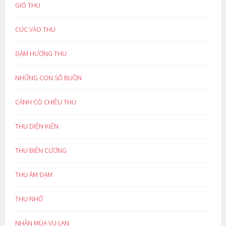
GIÓ THU
CÚC VÀO THU
ĐẬM HƯƠNG THU
NHỮNG CON SỐ BUỒN
CÁNH CÒ CHIỀU THU
THU DIỆN KIẾN
THU BIÊN CƯƠNG
THU ẢM ĐẠM
THU NHỚ
NHÂN MÙA VU LAN