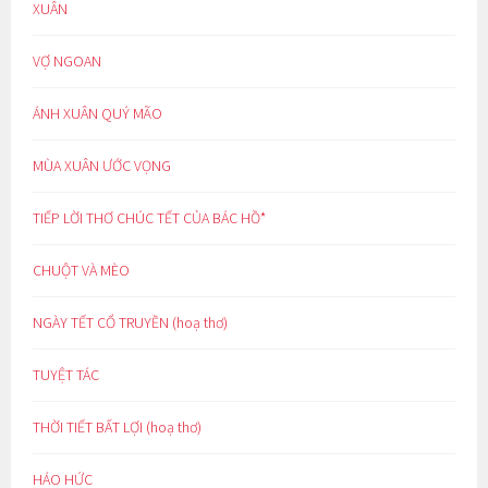
XUÂN
VỢ NGOAN
ÁNH XUÂN QUÝ MÃO
MÙA XUÂN ƯỚC VỌNG
TIẾP LỜI THƠ CHÚC TẾT CỦA BÁC HỒ*
CHUỘT VÀ MÈO
NGÀY TẾT CỔ TRUYỀN (hoạ thơ)
TUYỆT TÁC
THỜI TIẾT BẤT LỢI (hoạ thơ)
HÁO HỨC