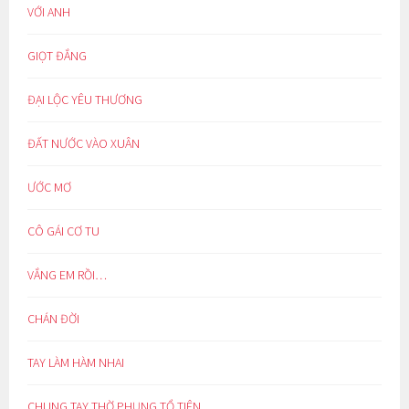
VỚI ANH
GIỌT ĐẮNG
ĐẠI LỘC YÊU THƯƠNG
ĐẤT NƯỚC VÀO XUÂN
ƯỚC MƠ
CÔ GÁI CƠ TU
VẮNG EM RỒI…
CHÁN ĐỜI
TAY LÀM HÀM NHAI
CHUNG TAY THỜ PHỤNG TỔ TIÊN