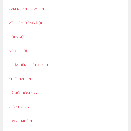
CẢM NHẬN THÂM TÌNH
VỀ THĂM ĐỒNG ĐỘI
HỘI NGỘ
NÀO CÓ ĐỦ
THỪA TIỀN – SỐNG YÊN
CHIỀU MUỘN
HÀ NỘI HÔM NAY
GIÓ SUÔNG
TRĂNG MUỘN