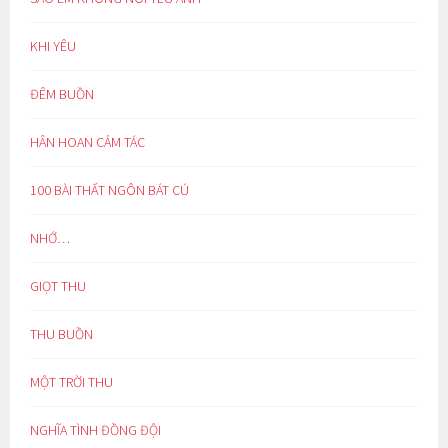
KHI YÊU
ĐÊM BUỒN
HÂN HOAN CẢM TÁC
100 BÀI THẤT NGÔN BÁT CÚ
NHỚ…
GIỌT THU
THU BUỒN
MỘT TRỜI THU
NGHĨA TÌNH ĐỒNG ĐỘI