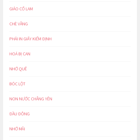
GIẢO CỔ LAM
CHÈ VẰNG
PHẢI IN GIẤY KIỂM ĐỊNH
HOÁ BỊ CAN
NHỚ QUÊ
BÓC LỘT
NON NƯỚC CHẲNG YÊN
ĐẦU ĐÔNG
NHỚ MÃI