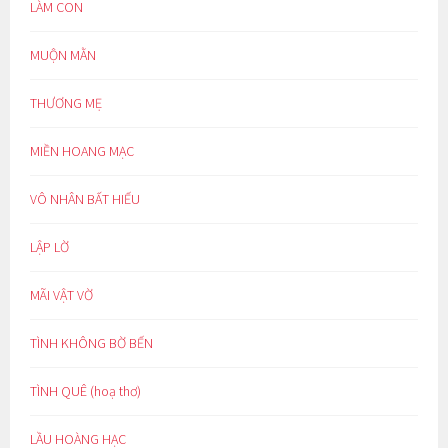
LÀM CON
MUỘN MẰN
THƯƠNG MẸ
MIỀN HOANG MẠC
VÔ NHÂN BẤT HIẾU
LẬP LỜ
MÃI VẬT VỜ
TÌNH KHÔNG BỜ BẾN
TÌNH QUÊ (hoạ thơ)
LẦU HOÀNG HẠC