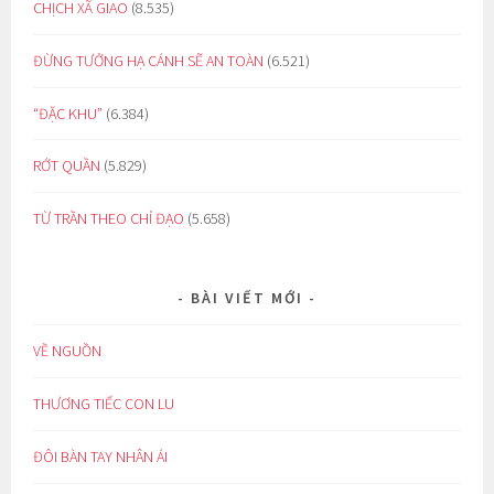
CHỊCH XÃ GIAO
(8.535)
ĐỪNG TƯỞNG HẠ CÁNH SẼ AN TOÀN
(6.521)
“ĐẶC KHU”
(6.384)
RỚT QUẦN
(5.829)
TỪ TRẦN THEO CHỈ ĐẠO
(5.658)
BÀI VIẾT MỚI
VỀ NGUỒN
THƯƠNG TIẾC CON LU
ĐÔI BÀN TAY NHÂN ÁI