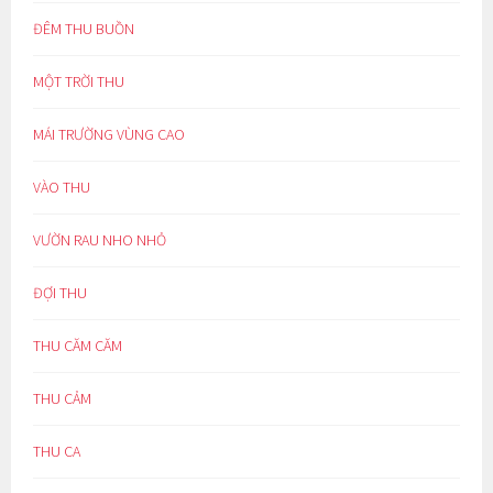
ĐÊM THU BUỒN
MỘT TRỜI THU
MÁI TRƯỜNG VÙNG CAO
VÀO THU
VƯỜN RAU NHO NHỎ
ĐỢI THU
THU CĂM CĂM
THU CẢM
THU CA