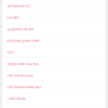
SỞ THÍCH BÁ VƠ
LẨY KIỀU
QUAN NÀO AN YÊN
DÂN GIAN QUAN THAM*
ƯỚC…
QUANG VINH (hoạ thơ)
VÀO THU (hoạ thơ)
CHUYẾN BAY NHÂN ĐẠO
CHIỀU MUỘN