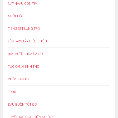
NÁT NHÀU CON TIM
NUỐI TIẾC
TIẾNG SÉT LƯNG TRỜI
LÊN FARM LÝ CHIỀU CHIỀU
BẢY MƯƠI CHƯA ĐÃ LÀ GÌ
TỨC CẢNH SINH THƠ
PHÚC VẠN THÌ
TRÙM
ĐAU BUỒN TỘT ĐỘ
TUYỆT TÁC CỦA THIÊN NHIÊN*