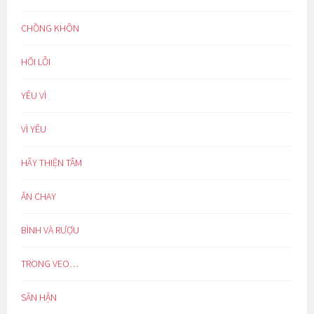
CHỒNG KHÔN
HỐI LỖI
YÊU VÌ
VÌ YÊU
HÃY THIỆN TÂM
ĂN CHAY
BÌNH VÀ RƯỢU
TRONG VEO…
SÂN HẬN