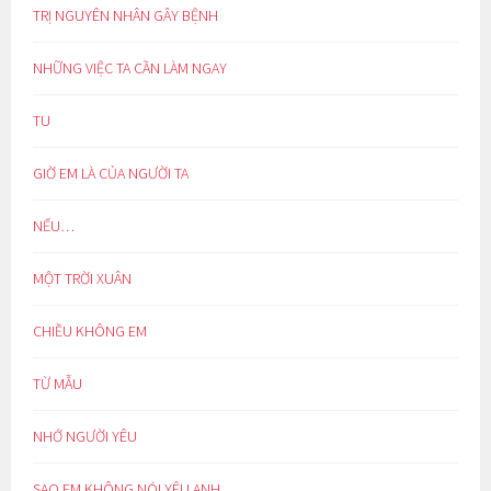
TRỊ NGUYÊN NHÂN GÂY BỆNH
NHỮNG VIỆC TA CẦN LÀM NGAY
TU
GIỜ EM LÀ CỦA NGƯỜI TA
NẾU…
MỘT TRỜI XUÂN
CHIỀU KHÔNG EM
TỪ MẪU
NHỚ NGƯỜI YÊU
SAO EM KHÔNG NÓI YÊU ANH