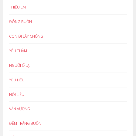
THIẾU EM
ĐÔNG BUỒN
CON ĐI LẤY CHỒNG
YÊU THẦM
NGƯỜI Ở LẠI
YÊU LIỀU
NÓI LIỀU
VẤN VƯƠNG
ĐÊM TRĂNG BUỒN