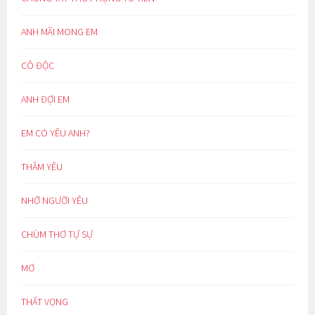
ANH MÃI MONG EM
CÔ ĐỘC
ANH ĐỢI EM
EM CÓ YÊU ANH?
THẦM YÊU
NHỚ NGƯỜI YÊU
CHÙM THƠ TỰ SỰ
MƠ
THẤT VỌNG