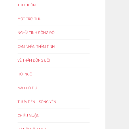
THU BUỒN
MỘT TRỜI THU
NGHĨA TÌNH ĐỒNG ĐỘI
CẢM NHẬN THÂM TÌNH
VỀ THĂM ĐỒNG ĐỘI
HỘI NGỘ
NÀO CÓ ĐỦ
THỪA TIỀN – SỐNG YÊN
CHIỀU MUỘN