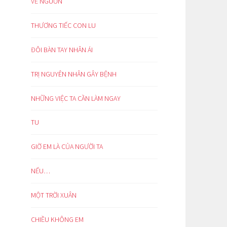
VỀ NGUỒN
THƯƠNG TIẾC CON LU
ĐÔI BÀN TAY NHÂN ÁI
TRỊ NGUYÊN NHÂN GÂY BỆNH
NHỮNG VIỆC TA CẦN LÀM NGAY
TU
GIỜ EM LÀ CỦA NGƯỜI TA
NẾU…
MỘT TRỜI XUÂN
CHIỀU KHÔNG EM