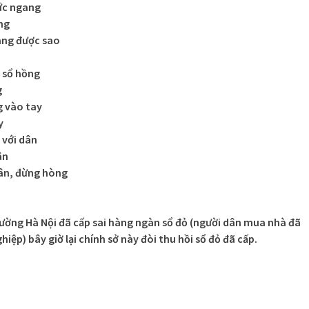
tức ngang
ng
àng được sao
o sổ hồng
g
g vào tay
y
 với dân
ân
hân, đừng hòng
rường Hà Nội đã cấp sai hàng ngàn sổ đỏ (người dân mua nhà đã
iệp) bây giờ lại chính sở này đòi thu hồi sổ đỏ đã cấp.