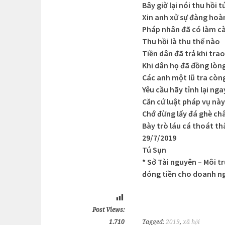
Bây giờ lại nói thu hồi 
Xin anh xử sự đàng hoà
Pháp nhân đã có làm c
Thu hồi là thu thế nào
Tiền dân đã trả khi tra
Khi dân họ đã đồng lòn
Các anh một lũ tra còn
Yêu cầu hãy tỉnh lại nga
Căn cứ luật pháp vụ này
Chớ đừng lấy đá ghè ch
Bày trò láu cá thoát t
29/7/2019
Tú Sụn
* Sở Tài nguyên – Môi t
đóng tiền cho doanh ngh
Post Views:
1.710
Tagged:
2019
,
xã hội