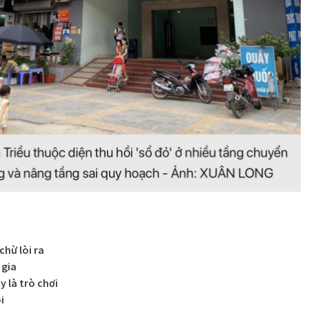
chừ lòi ra
 gia
 là trò chơi
i