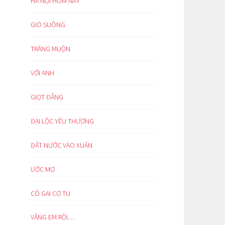
HÀ NỘI HÔM NAY
GIÓ SUÔNG
TRĂNG MUỘN
VỚI ANH
GIỌT ĐẮNG
ĐẠI LỘC YÊU THƯƠNG
ĐẤT NƯỚC VÀO XUÂN
ƯỚC MƠ
CÔ GÁI CƠ TU
VẮNG EM RỒI…