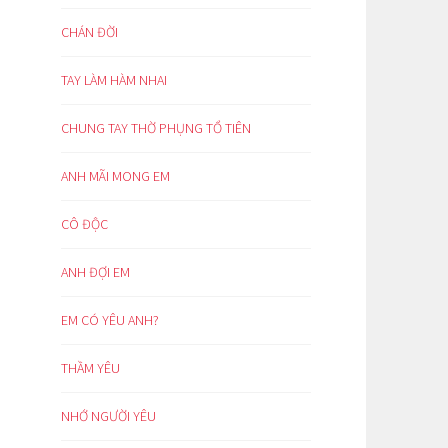
CHÁN ĐỜI
TAY LÀM HÀM NHAI
CHUNG TAY THỜ PHỤNG TỔ TIÊN
ANH MÃI MONG EM
CÔ ĐỘC
ANH ĐỢI EM
EM CÓ YÊU ANH?
THẦM YÊU
NHỚ NGƯỜI YÊU