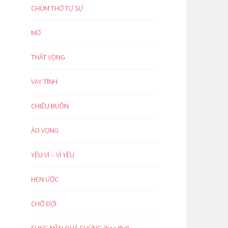
CHÙM THƠ TỰ SỰ
MƠ
THẤT VỌNG
VAY TÌNH
CHIỀU BUỒN
ẢO VỌNG
YÊU VÌ – VÌ YÊU
HẸN ƯỚC
CHỜ ĐỢI
SUNG MÃN QUÁ CHỪNG (hoạ thơ)