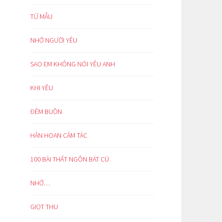
TỪ MẪU
NHỚ NGƯỜI YÊU
SAO EM KHÔNG NÓI YÊU ANH
KHI YÊU
ĐÊM BUỒN
HÂN HOAN CẢM TÁC
100 BÀI THẤT NGÔN BÁT CÚ
NHỚ…
GIỌT THU