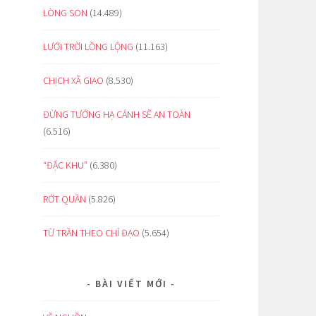
LÒNG SON
(14.489)
LƯỚI TRỜI LỒNG LỘNG
(11.163)
CHỊCH XÃ GIAO
(8.530)
ĐỪNG TƯỞNG HẠ CÁNH SẼ AN TOÀN
(6.516)
“ĐẶC KHU”
(6.380)
RỚT QUẦN
(5.826)
TỪ TRẦN THEO CHỈ ĐẠO
(5.654)
BÀI VIẾT MỚI