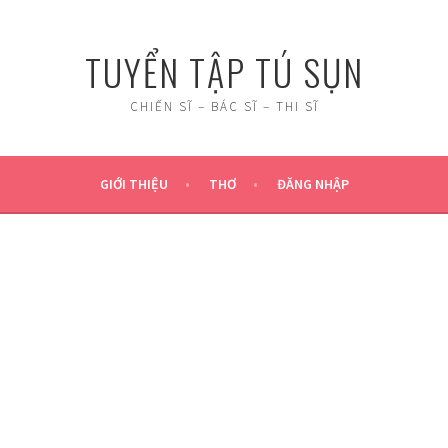
TUYỂN TẬP TÚ SỤN
CHIẾN SĨ – BÁC SĨ – THI SĨ
GIỚI THIỆU
THƠ
ĐĂNG NHẬP