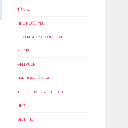
TỪ MẪU
NHỚ NGƯỜI YÊU
SAO EM KHÔNG NÓI YÊU ANH
KHI YÊU
ĐÊM BUỒN
HÂN HOAN CẢM TÁC
100 BÀI THẤT NGÔN BÁT CÚ
NHỚ…
GIỌT THU