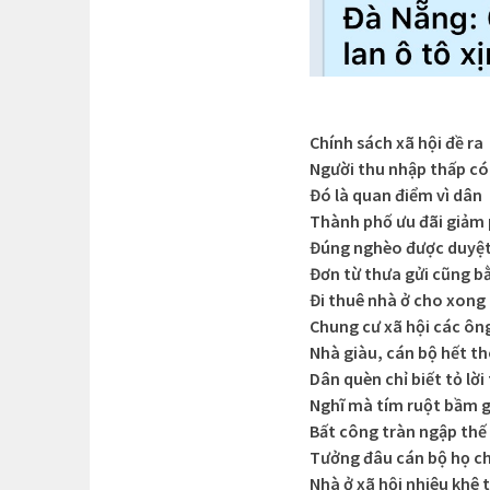
Chính sách xã hội đề ra
Người thu nhập thấp c
Đó là quan điểm vì dân
Thành phố ưu đãi giảm
Đúng nghèo được duyệ
Đơn từ thưa gửi cũng 
Đi thuê nhà ở cho xong
Chung cư xã hội các ôn
Nhà giàu, cán bộ hết th
Dân quèn chỉ biết tỏ lời
Nghĩ mà tím ruột bầm 
Bất công tràn ngập thế 
Tưởng đâu cán bộ họ c
Nhà ở xã hội nhiêu khê t