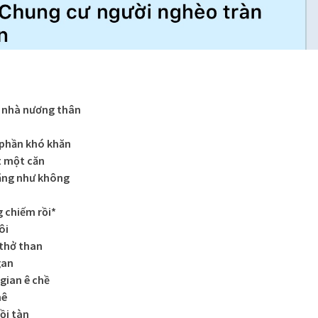
ó nhà nương thân
 phần khó khăn
t một căn
bằng như không
g chiếm rồi*
ôi
 thở than
gan
gian ê chề
hê
ồi tàn