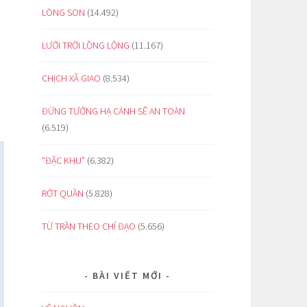
LÒNG SON
(14.492)
LƯỚI TRỜI LỒNG LỘNG
(11.167)
CHỊCH XÃ GIAO
(8.534)
ĐỪNG TƯỞNG HẠ CÁNH SẼ AN TOÀN
(6.519)
“ĐẶC KHU”
(6.382)
RỚT QUẦN
(5.828)
TỪ TRẦN THEO CHỈ ĐẠO
(5.656)
BÀI VIẾT MỚI