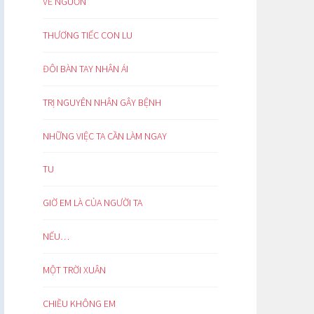
VỀ NGUỒN
THƯƠNG TIẾC CON LU
ĐÔI BÀN TAY NHÂN ÁI
TRỊ NGUYÊN NHÂN GÂY BỆNH
NHỮNG VIỆC TA CẦN LÀM NGAY
TU
GIỜ EM LÀ CỦA NGƯỜI TA
NẾU…
MỘT TRỜI XUÂN
CHIỀU KHÔNG EM