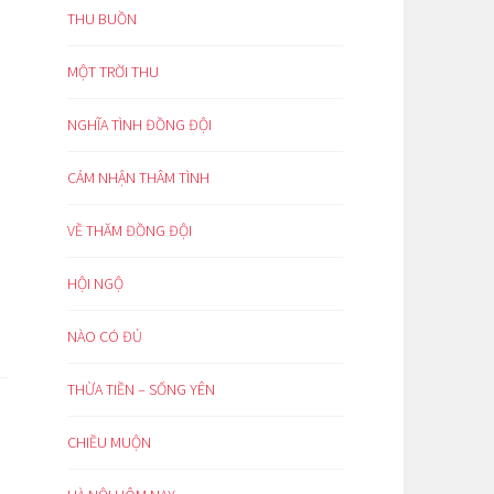
THU BUỒN
MỘT TRỜI THU
NGHĨA TÌNH ĐỒNG ĐỘI
CẢM NHẬN THÂM TÌNH
VỀ THĂM ĐỒNG ĐỘI
HỘI NGỘ
NÀO CÓ ĐỦ
THỪA TIỀN – SỐNG YÊN
CHIỀU MUỘN