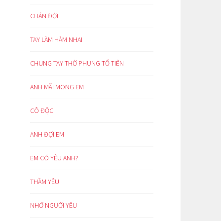
CHÁN ĐỜI
TAY LÀM HÀM NHAI
CHUNG TAY THỜ PHỤNG TỔ TIÊN
ANH MÃI MONG EM
CÔ ĐỘC
ANH ĐỢI EM
EM CÓ YÊU ANH?
THẦM YÊU
NHỚ NGƯỜI YÊU