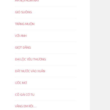
HÀ NỘI HÔM NAY
GIÓ SUÔNG
TRĂNG MUỘN
VỚI ANH
GIỌT ĐẮNG
ĐẠI LỘC YÊU THƯƠNG
ĐẤT NƯỚC VÀO XUÂN
ƯỚC MƠ
CÔ GÁI CƠ TU
VẮNG EM RỒI…