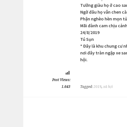
Tưởng giàu họ ở cao sa
Ngờ đâu họ vẫn chen cà
Phận nghèo hèn mọn tủ
Mãi đành cam chịu cảnh
24/8/2019
Tú Sụn
* Đây là khu chung cư n
nơi đây tràn ngập xe sa
hội.
Post Views:
1.643
Tagged:
2019
,
xã hội