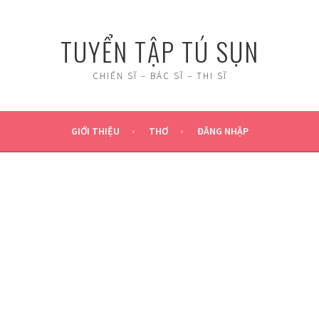
TUYỂN TẬP TÚ SỤN
CHIẾN SĨ – BÁC SĨ – THI SĨ
GIỚI THIỆU
THƠ
ĐĂNG NHẬP