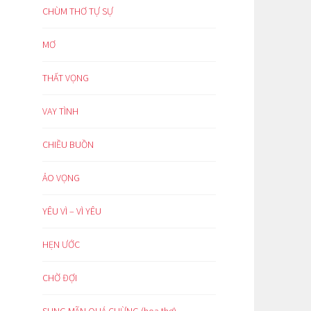
CHÙM THƠ TỰ SỰ
MƠ
THẤT VỌNG
VAY TÌNH
CHIỀU BUỒN
ẢO VỌNG
YÊU VÌ – VÌ YÊU
HẸN ƯỚC
CHỜ ĐỢI
SUNG MÃN QUÁ CHỪNG (hoạ thơ)