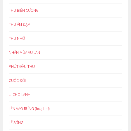
THU BIÊN CƯƠNG
THU ẢM ĐẠM
THU NHỚ
NHÂN MÙA VU LAN
PHÚT ĐẦU THU
CUỘC ĐỜI
…CHO LÀNH
LẺN VÀO RỪNG (hoạ thơ)
LẼ SỐNG