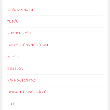
CHIỀU KHÔNG EM
TỪ MẪU
NHỚ NGƯỜI YÊU
SAO EM KHÔNG NÓI YÊU ANH
KHI YÊU
ĐÊM BUỒN
HÂN HOAN CẢM TÁC
100 BÀI THẤT NGÔN BÁT CÚ
NHỚ…