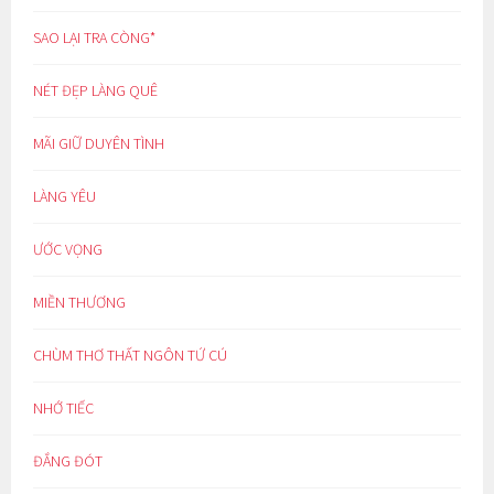
SAO LẠI TRA CÒNG*
NÉT ĐẸP LÀNG QUÊ
MÃI GIỮ DUYÊN TÌNH
LÀNG YÊU
ƯỚC VỌNG
MIỀN THƯƠNG
CHÙM THƠ THẤT NGÔN TỨ CÚ
NHỚ TIẾC
ĐẮNG ĐÓT