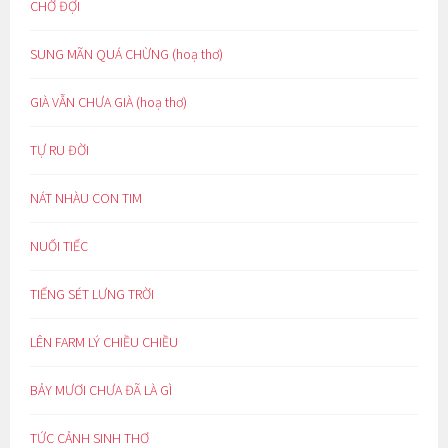
CHỜ ĐỢI
SUNG MÃN QUÁ CHỪNG (hoạ thơ)
GIÀ VẪN CHƯA GIÀ (hoạ thơ)
TỰ RU ĐỜI
NÁT NHÀU CON TIM
NUỐI TIẾC
TIẾNG SÉT LƯNG TRỜI
LÊN FARM LÝ CHIỀU CHIỀU
BẢY MƯƠI CHƯA ĐÃ LÀ GÌ
TỨC CẢNH SINH THƠ