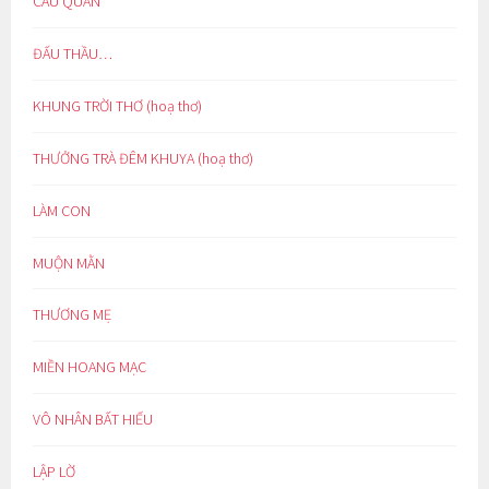
CẨU QUAN
ĐẤU THẦU…
KHUNG TRỜI THƠ (hoạ thơ)
THƯỞNG TRÀ ĐÊM KHUYA (hoạ thơ)
LÀM CON
MUỘN MẰN
THƯƠNG MẸ
MIỀN HOANG MẠC
VÔ NHÂN BẤT HIẾU
LẬP LỜ