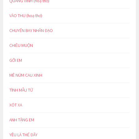
QUANG VINH (hoạ thơ)
VÀO THU (hoạ thơ)
CHUYẾN BAY NHÂN ĐẠO
CHIỀU MUỘN
GỞI EM
MÊ NÚM CAU XINH
TÌNH MẪU TỬ
XÓT XA
ANH TẶNG EM
YÊU LÀ THẾ ĐẤY