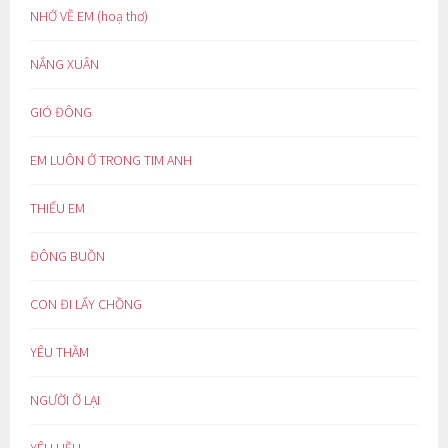
NHỚ VỀ EM (hoạ thơ)
NẮNG XUÂN
GIÓ ĐÔNG
EM LUÔN Ở TRONG TIM ANH
THIẾU EM
ĐÔNG BUỒN
CON ĐI LẤY CHỒNG
YÊU THẦM
NGƯỜI Ở LẠI
YÊU LIỀU