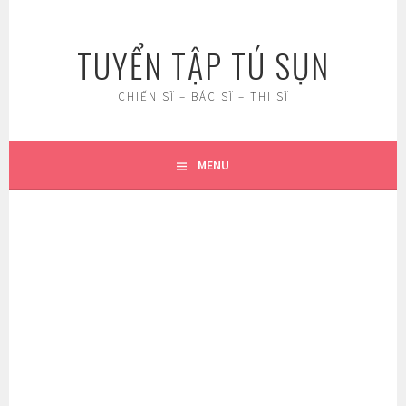
Skip
to
TUYỂN TẬP TÚ SỤN
content
CHIẾN SĨ – BÁC SĨ – THI SĨ
MENU