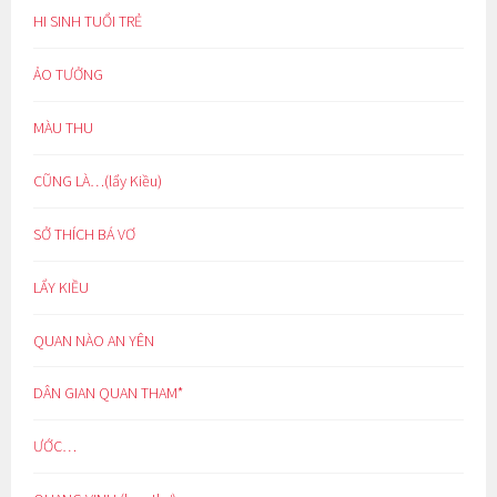
HI SINH TUỔI TRẺ
ẢO TƯỞNG
MÀU THU
CŨNG LÀ…(lẩy Kiều)
SỞ THÍCH BÁ VƠ
LẨY KIỀU
QUAN NÀO AN YÊN
DÂN GIAN QUAN THAM*
ƯỚC…