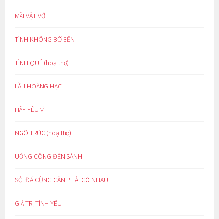
MÃI VẬT VỜ
TÌNH KHÔNG BỜ BẾN
TÌNH QUÊ (hoạ thơ)
LẦU HOÀNG HẠC
HÃY YÊU VÌ
NGÕ TRÚC (hoạ thơ)
UỔNG CÔNG ĐÈN SÁNH
SỎI ĐÁ CŨNG CẦN PHẢI CÓ NHAU
GIÁ TRỊ TÌNH YÊU