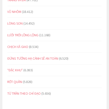
VŨ NHÔM
(18.412)
LÒNG SON
(14.492)
LƯỚI TRỜI LỒNG LỘNG
(11.168)
CHỊCH XÃ GIAO
(8.534)
ĐỪNG TƯỞNG HẠ CÁNH SẼ AN TOÀN
(6.520)
“ĐẶC KHU”
(6.383)
RỚT QUẦN
(5.828)
TỪ TRẦN THEO CHỈ ĐẠO
(5.656)