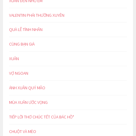
XUÂN ĐẾN NHỚ EM
VALENTIN PHẢI THƯỜNG XUYÊN
QUÀ LỄ TÌNH NHÂN
CÙNG BẠN GIÀ
XUÂN
VỢ NGOAN
ÁNH XUÂN QUÝ MÃO
MÙA XUÂN ƯỚC VỌNG
TIẾP LỜI THƠ CHÚC TẾT CỦA BÁC HỒ*
CHUỘT VÀ MÈO