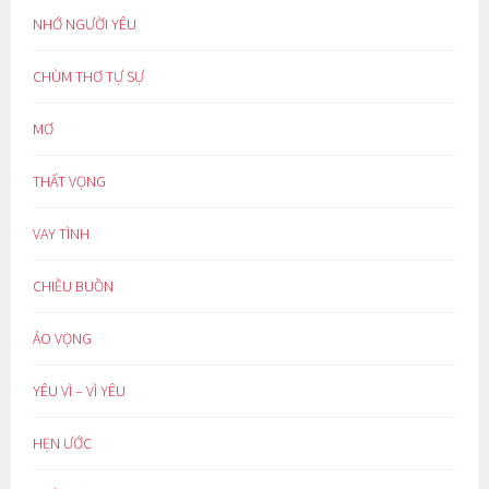
NHỚ NGƯỜI YÊU
CHÙM THƠ TỰ SỰ
MƠ
THẤT VỌNG
VAY TÌNH
CHIỀU BUỒN
ẢO VỌNG
YÊU VÌ – VÌ YÊU
HẸN ƯỚC