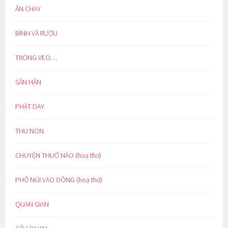
ĂN CHAY
BÌNH VÀ RƯỢU
TRONG VEO…
SÂN HẬN
PHẬT DẠY
THU NON
CHUYỆN THUỞ NÀO (hoạ thơ)
PHỐ NÚI VÀO ĐÔNG (hoạ thơ)
QUAN GIAN