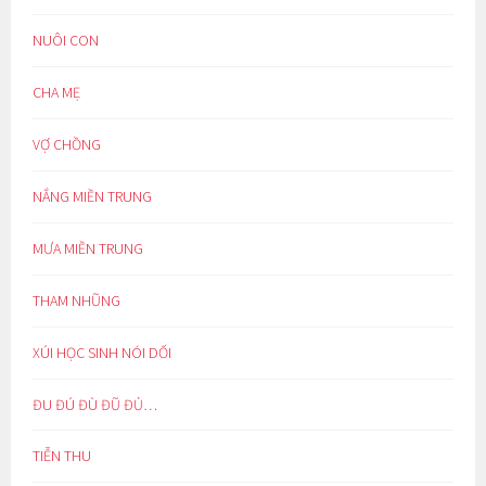
NUÔI CON
CHA MẸ
VỢ CHỒNG
NẮNG MIỀN TRUNG
MƯA MIỀN TRUNG
THAM NHŨNG
XÚI HỌC SINH NÓI DỐI
ĐU ĐÚ ĐÙ ĐŨ ĐỦ…
TIỄN THU