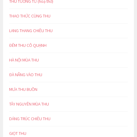
THU TƯƠNG TƯ (hoạ thơ)
THAO THỨC CÙNG THU
LANG THANG CHIỀU THU
ĐÊM THU CÔ QUẠNH
HÀ NỘI MÙA THU
ĐÀ NẴNG VÀO THU
MƯA THU BUỒN
TÂY NGUYÊN MÙA THU
DÁNG TRÚC CHIỀU THU
GIỌT THU