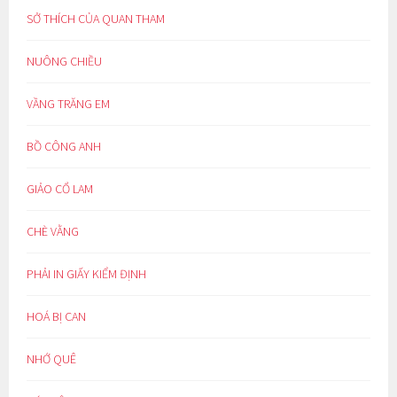
SỞ THÍCH CỦA QUAN THAM
NUÔNG CHIỀU
VẦNG TRĂNG EM
BỒ CÔNG ANH
GIẢO CỔ LAM
CHÈ VẰNG
PHẢI IN GIẤY KIỂM ĐỊNH
HOÁ BỊ CAN
NHỚ QUÊ