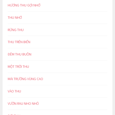
HƯƠNG THU GỢI NHỚ
THU NHỚ
RỪNG THU
THU TRÊN BIỂN
ĐÊM THU BUỒN
MỘT TRỜI THU
MÁI TRƯỜNG VÙNG CAO
VÀO THU
VƯỜN RAU NHO NHỎ