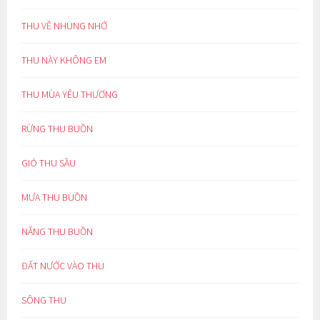
THU VỀ NHUNG NHỚ
THU NÀY KHÔNG EM
THU MÙA YÊU THƯƠNG
RỪNG THU BUỒN
GIÓ THU SẦU
MƯA THU BUỒN
NẮNG THU BUỒN
ĐẤT NƯỚC VÀO THU
SÔNG THU