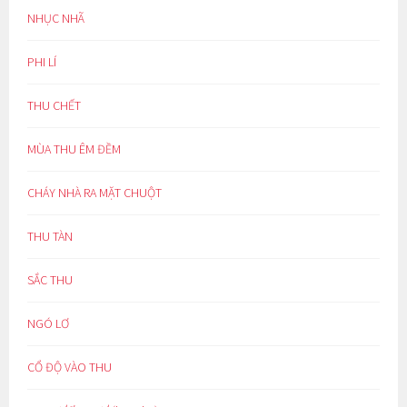
NHỤC NHÃ
PHI LÍ
THU CHẾT
MÙA THU ÊM ĐỀM
CHÁY NHÀ RA MẶT CHUỘT
THU TÀN
SẮC THU
NGÓ LƠ
CỔ ĐỘ VÀO THU