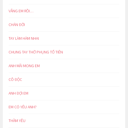
VẮNG EM RỒI…
CHÁN ĐỜI
TAY LÀM HÀM NHAI
CHUNG TAY THỜ PHỤNG TỔ TIÊN
ANH MÃI MONG EM
CÔ ĐỘC
ANH ĐỢI EM
EM CÓ YÊU ANH?
THẦM YÊU