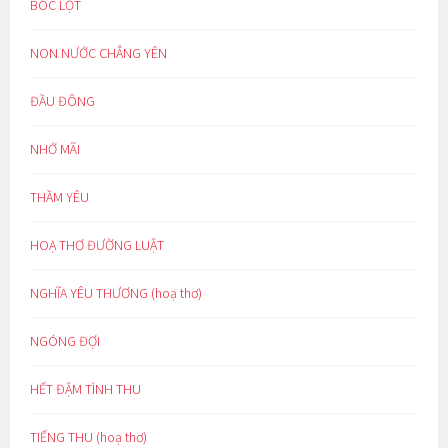
BÓC LỘT
NON NƯỚC CHẲNG YÊN
ĐẦU ĐÔNG
NHỚ MÃI
THẦM YÊU
HOẠ THƠ ĐƯỜNG LUẬT
NGHĨA YÊU THƯƠNG (hoạ thơ)
NGÓNG ĐỢI
HẾT ĐẬM TÌNH THU
TIẾNG THU (hoạ thơ)