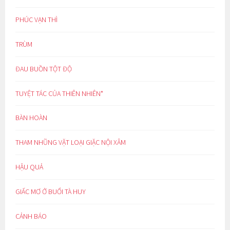
PHÚC VẠN THÌ
TRÙM
ĐAU BUỒN TỘT ĐỘ
TUYỆT TÁC CỦA THIÊN NHIÊN*
BÀN HOÀN
THAM NHŨNG VẶT LOẠI GIẶC NỘI XÂM
HẬU QUẢ
GIẤC MƠ Ở BUỔI TÀ HUY
CẢNH BÁO