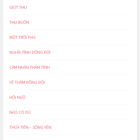
GIỌT THU
THU BUỒN
MỘT TRỜI THU
NGHĨA TÌNH ĐỒNG ĐỘI
CẢM NHẬN THÂM TÌNH
VỀ THĂM ĐỒNG ĐỘI
HỘI NGỘ
NÀO CÓ ĐỦ
THỪA TIỀN – SỐNG YÊN