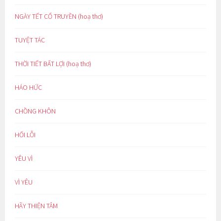
NGÀY TẾT CỔ TRUYỀN (hoạ thơ)
TUYỆT TÁC
THỜI TIẾT BẤT LỢI (hoạ thơ)
HÁO HỨC
CHỒNG KHÔN
HỐI LỖI
YÊU VÌ
VÌ YÊU
HÃY THIỆN TÂM