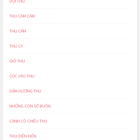
ĐỢI THU
THU CĂM CĂM
THU CẢM
THU CA
GIÓ THU
CÚC VÀO THU
ĐẬM HƯƠNG THU
NHỮNG CON SỐ BUỒN
CÁNH CÒ CHIỀU THU
THU DIỆN KIẾN