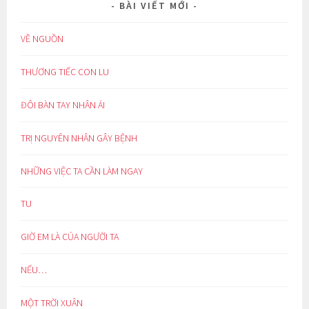
BÀI VIẾT MỚI
VỀ NGUỒN
THƯƠNG TIẾC CON LU
ĐÔI BÀN TAY NHÂN ÁI
TRỊ NGUYÊN NHÂN GÂY BỆNH
NHỮNG VIỆC TA CẦN LÀM NGAY
TU
GIỜ EM LÀ CỦA NGƯỜI TA
NẾU…
MỘT TRỜI XUÂN