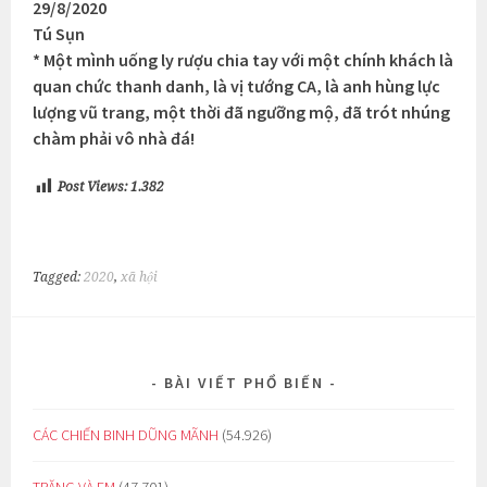
29/8/2020
Tú Sụn
* Một mình uống ly rượu chia tay với một chính khách là
quan chức thanh danh, là vị tướng CA, là anh hùng lực
lượng vũ trang, một thời đã ngưỡng mộ, đã trót nhúng
chàm phải vô nhà đá!
Post Views:
1.382
Tagged:
2020
,
xã hội
BÀI VIẾT PHỔ BIẾN
CÁC CHIẾN BINH DŨNG MÃNH
(54.926)
TRĂNG VÀ EM
(47.701)