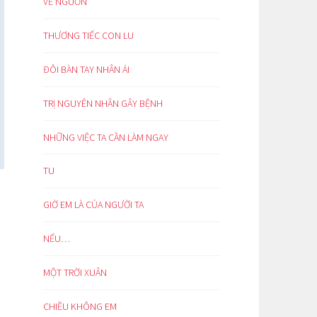
VỀ NGUỒN
THƯƠNG TIẾC CON LU
ĐÔI BÀN TAY NHÂN ÁI
TRỊ NGUYÊN NHÂN GÂY BỆNH
NHỮNG VIỆC TA CẦN LÀM NGAY
TU
GIỜ EM LÀ CỦA NGƯỜI TA
NẾU…
MỘT TRỜI XUÂN
CHIỀU KHÔNG EM