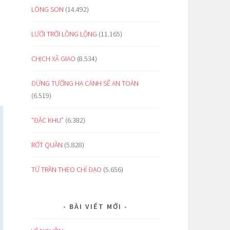
LÒNG SON
(14.492)
LƯỚI TRỜI LỒNG LỘNG
(11.165)
CHỊCH XÃ GIAO
(8.534)
ĐỪNG TƯỞNG HẠ CÁNH SẼ AN TOÀN
(6.519)
“ĐẶC KHU”
(6.382)
RỚT QUẦN
(5.828)
TỪ TRẦN THEO CHỈ ĐẠO
(5.656)
BÀI VIẾT MỚI