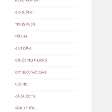
HÀ NỘI HÔM NAY
GIÓ SUÔNG
TRĂNG MUỘN
VỚI ANH
GIỌT ĐẮNG
ĐẠI LỘC YÊU THƯƠNG
ĐẤT NƯỚC VÀO XUÂN
ƯỚC MƠ
CÔ GÁI CƠ TU
VẮNG EM RỒI…