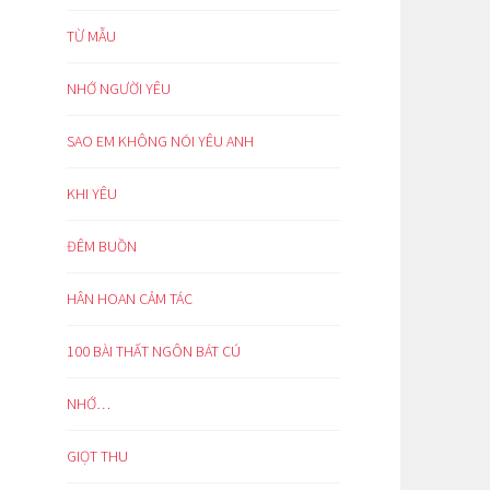
TỪ MẪU
NHỚ NGƯỜI YÊU
SAO EM KHÔNG NÓI YÊU ANH
KHI YÊU
ĐÊM BUỒN
HÂN HOAN CẢM TÁC
100 BÀI THẤT NGÔN BÁT CÚ
NHỚ…
GIỌT THU