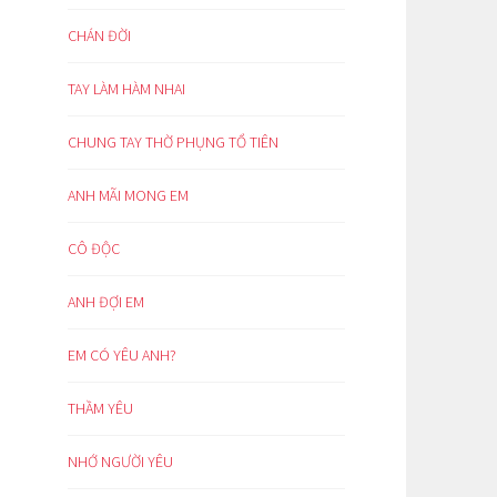
CHÁN ĐỜI
TAY LÀM HÀM NHAI
CHUNG TAY THỜ PHỤNG TỔ TIÊN
ANH MÃI MONG EM
CÔ ĐỘC
ANH ĐỢI EM
EM CÓ YÊU ANH?
THẦM YÊU
NHỚ NGƯỜI YÊU