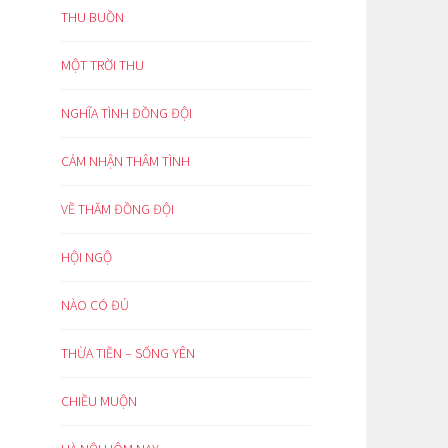
THU BUỒN
MỘT TRỜI THU
NGHĨA TÌNH ĐỒNG ĐỘI
CẢM NHẬN THÂM TÌNH
VỀ THĂM ĐỒNG ĐỘI
HỘI NGỘ
NÀO CÓ ĐỦ
THỪA TIỀN – SỐNG YÊN
CHIỀU MUỘN