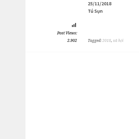
25/11/2018
Tú Sụn
Post Views:
2.902
Tagged:
2018
,
xã hội