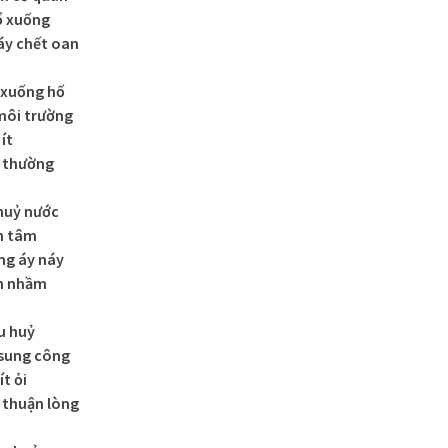
ổ xuống
áy chết oan
 xuống hố
môi trường
ít
h thường
 huỷ nước
ên tâm
ng áy náy
n nhầm
u huỷ
 sung công
t ỏi
 thuận lòng