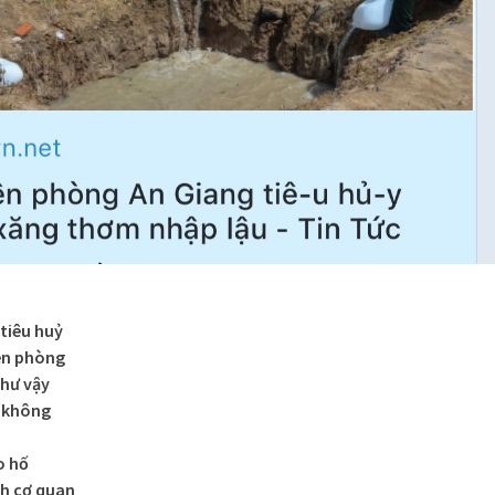
tiêu huỷ
iên phòng
hư vậy
y không
o hố
nh cơ quan