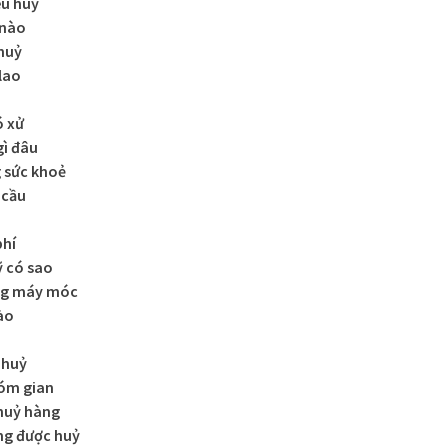
êu huỷ
 nào
 huỷ
 lao
ó xử
gì đâu
 sức khoẻ
 cầu
phí
ỹ có sao
ng máy móc
ào
 huỷ
hóm gian
huỷ hàng
ng được huỷ