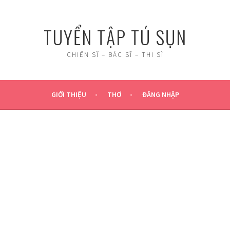
TUYỂN TẬP TÚ SỤN
CHIẾN SĨ – BÁC SĨ – THI SĨ
GIỚI THIỆU
THƠ
ĐĂNG NHẬP