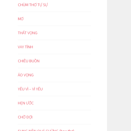
CHÙM THƠ TỰ SỰ
MƠ
THẤT VỌNG
VAY TÌNH
CHIỀU BUỒN
ẢO VỌNG
YÊU VÌ – VÌ YÊU
HẸN ƯỚC
CHỜ ĐỢI
SUNG MÃN QUÁ CHỪNG (hoạ thơ)