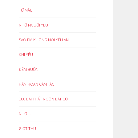
TỪ MẪU
NHỚ NGƯỜI YÊU
SAO EM KHÔNG NÓI YÊU ANH
KHI YÊU
ĐÊM BUỒN
HÂN HOAN CẢM TÁC
100 BÀI THẤT NGÔN BÁT CÚ
NHỚ…
GIỌT THU