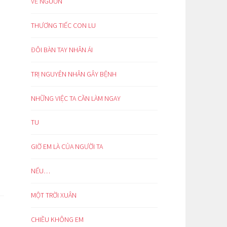
VỀ NGUỒN
THƯƠNG TIẾC CON LU
ĐÔI BÀN TAY NHÂN ÁI
TRỊ NGUYÊN NHÂN GÂY BỆNH
NHỮNG VIỆC TA CẦN LÀM NGAY
TU
GIỜ EM LÀ CỦA NGƯỜI TA
NẾU…
MỘT TRỜI XUÂN
CHIỀU KHÔNG EM