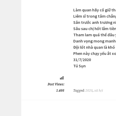
Làm quan hãy cố giữ th
Liêm sĩ trong tâm chẳn
Sân trước anh trương 
Sâu sau chị hốt lắm tiề
Tham lam quá thể đâu 
Danh vọng mong manh 
Đội lốt nhà quan là khó
Phen này chạy yếu ắt x
31/7/2020
Tú Sụn
Post Views:
1.466
Tagged:
2020
,
xã hội