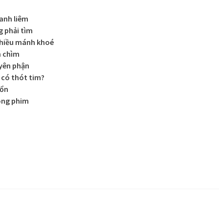
anh liêm
g phải tìm
nhiều mánh khoé
n chìm
yên phận
có thót tim?
 ổn
ong phim