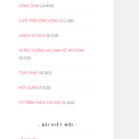
LÒNG SON
(14.496)
LƯỚI TRỜI LỒNG LỘNG
(11.168)
CHỊCH XÃ GIAO
(8.534)
ĐỪNG TƯỞNG HẠ CÁNH SẼ AN TOÀN
(6.520)
“ĐẶC KHU”
(6.383)
RỚT QUẦN
(5.828)
TỪ TRẦN THEO CHỈ ĐẠO
(5.656)
BÀI VIẾT MỚI