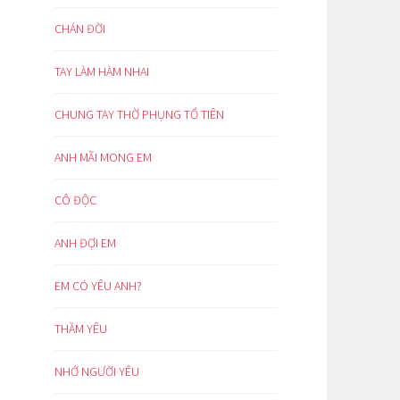
CHÁN ĐỜI
TAY LÀM HÀM NHAI
CHUNG TAY THỜ PHỤNG TỔ TIÊN
ANH MÃI MONG EM
CÔ ĐỘC
ANH ĐỢI EM
EM CÓ YÊU ANH?
THẦM YÊU
NHỚ NGƯỜI YÊU