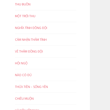
THU BUỒN
MỘT TRỜI THU
NGHĨA TÌNH ĐỒNG ĐỘI
CẢM NHẬN THÂM TÌNH
VỀ THĂM ĐỒNG ĐỘI
HỘI NGỘ
NÀO CÓ ĐỦ
THỪA TIỀN – SỐNG YÊN
CHIỀU MUỘN