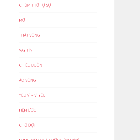
CHÙM THƠ TỰ SỰ
MƠ
THẤT VỌNG
VAY TÌNH
CHIỀU BUỒN
ẢO VỌNG
YÊU VÌ – VÌ YÊU
HẸN ƯỚC
CHỜ ĐỢI
SUNG MÃN QUÁ CHỪNG (hoạ thơ)