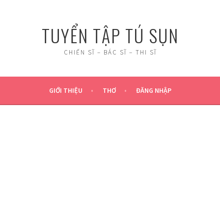
TUYỂN TẬP TÚ SỤN
CHIẾN SĨ – BÁC SĨ – THI SĨ
GIỚI THIỆU
THƠ
ĐĂNG NHẬP