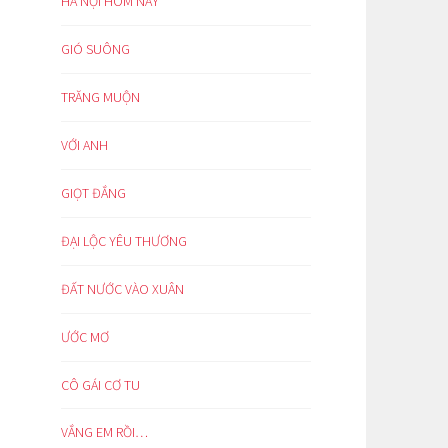
HÀ NỘI HÔM NAY
GIÓ SUÔNG
TRĂNG MUỘN
VỚI ANH
GIỌT ĐẮNG
ĐẠI LỘC YÊU THƯƠNG
ĐẤT NƯỚC VÀO XUÂN
ƯỚC MƠ
CÔ GÁI CƠ TU
VẮNG EM RỒI…