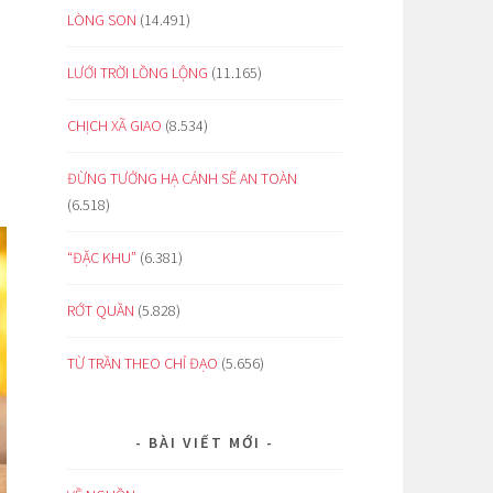
LÒNG SON
(14.491)
LƯỚI TRỜI LỒNG LỘNG
(11.165)
CHỊCH XÃ GIAO
(8.534)
ĐỪNG TƯỞNG HẠ CÁNH SẼ AN TOÀN
(6.518)
“ĐẶC KHU”
(6.381)
RỚT QUẦN
(5.828)
TỪ TRẦN THEO CHỈ ĐẠO
(5.656)
BÀI VIẾT MỚI