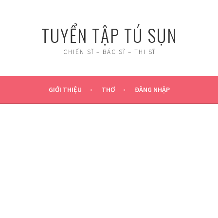
TUYỂN TẬP TÚ SỤN
CHIẾN SĨ – BÁC SĨ – THI SĨ
GIỚI THIỆU
THƠ
ĐĂNG NHẬP