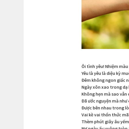
Ôi tình yêu! Nhiệm màu 
Yêu là yêu là diệu kỳ m
Đêm không ngon giấc n
Ngày xôn xao trong dạ
Không hẹn mà sao vẫn
Đã ước nguyện mà như 
Được bên nhau trong lò
Vai kề vai thổn thức mã
Thèm phút giây âu yếm
Mơ ngày ấy vuông tròn 