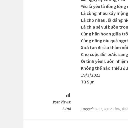
Yêu là yêu là đồng lòng
Là cùng nhau xây mộng 
Là cho nhau, là dâng h
Là chia sẻ vui buồn tro
Cùng hân hoan giữa trờ
Cùng nâng niu quả ngọ
Xoá tan đi sầu thảm nỗ
Cho cuộc đời bước sang
Ôi tình yêu! Luôn nhiệ
Không thể nào thiếu đư
19/3/2021
Tú Sụn
Post Views:
1.194
Tagged:
2021
,
Ngọc Thuỷ
,
tìn