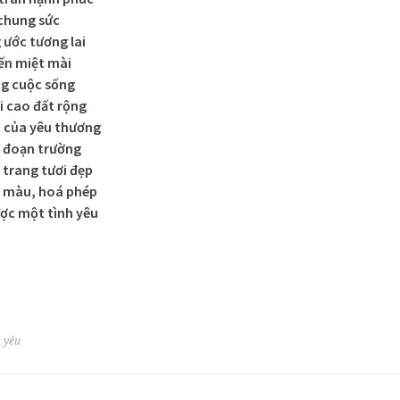
 chung sức
ước tương lai
iến miệt mài
ng cuộc sống
i cao đất rộng
t của yêu thương
i đoạn trường
 trang tươi đẹp
m màu, hoá phép
ợc một tình yêu
h yêu