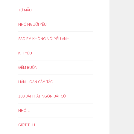
TỪ MẪU
NHỚ NGƯỜI YÊU
SAO EM KHÔNG NÓI YÊU ANH
KHI YÊU
ĐÊM BUỒN
HÂN HOAN CẢM TÁC
100 BÀI THẤT NGÔN BÁT CÚ
NHỚ…
GIỌT THU