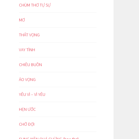
CHÙM THƠ TỰ SỰ
MƠ
THẤT VỌNG
VAY TÌNH
CHIỀU BUỒN
ẢO VỌNG
YÊU VÌ – VÌ YÊU
HẸN ƯỚC
CHỜ ĐỢI
SUNG MÃN QUÁ CHỪNG (hoạ thơ)