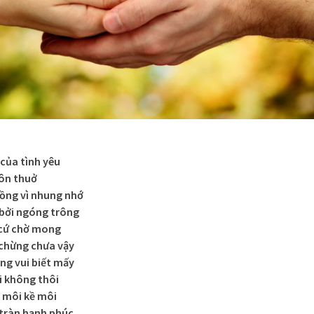
của tình yêu
uôn thuở
ồng vì nhung nhớ
 bởi ngóng trông
 cứ chờ mong
chừng chưa vậy
ng vui biết mấy
i không thôi
 môi kề môi
tràn hạnh phúc