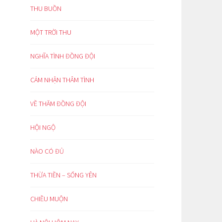
THU BUỒN
MỘT TRỜI THU
NGHĨA TÌNH ĐỒNG ĐỘI
CẢM NHẬN THÂM TÌNH
VỀ THĂM ĐỒNG ĐỘI
HỘI NGỘ
NÀO CÓ ĐỦ
THỪA TIỀN – SỐNG YÊN
CHIỀU MUỘN