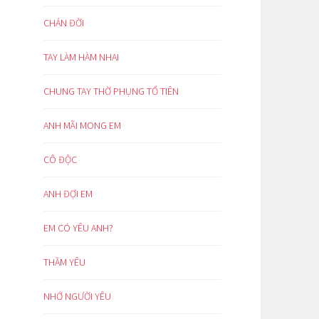
CHÁN ĐỜI
TAY LÀM HÀM NHAI
CHUNG TAY THỜ PHỤNG TỔ TIÊN
ANH MÃI MONG EM
CÔ ĐỘC
ANH ĐỢI EM
EM CÓ YÊU ANH?
THẦM YÊU
NHỚ NGƯỜI YÊU