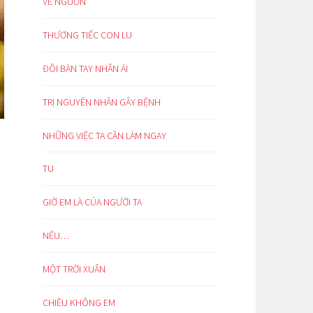
VỀ NGUỒN
THƯƠNG TIẾC CON LU
ĐÔI BÀN TAY NHÂN ÁI
TRỊ NGUYÊN NHÂN GÂY BỆNH
NHỮNG VIỆC TA CẦN LÀM NGAY
TU
GIỜ EM LÀ CỦA NGƯỜI TA
NẾU…
MỘT TRỜI XUÂN
CHIỀU KHÔNG EM