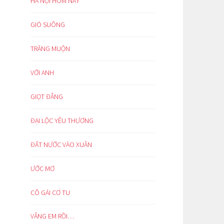
HÀ NỘI HÔM NAY
GIÓ SUÔNG
TRĂNG MUỘN
VỚI ANH
GIỌT ĐẮNG
ĐẠI LỘC YÊU THƯƠNG
ĐẤT NƯỚC VÀO XUÂN
ƯỚC MƠ
CÔ GÁI CƠ TU
VẮNG EM RỒI…