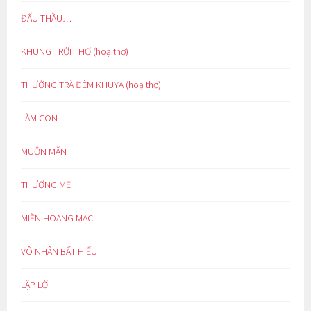
ĐẤU THẦU…
KHUNG TRỜI THƠ (hoạ thơ)
THƯỞNG TRÀ ĐÊM KHUYA (hoạ thơ)
LÀM CON
MUỘN MẰN
THƯƠNG MẸ
MIỀN HOANG MẠC
VÔ NHÂN BẤT HIẾU
LẬP LỜ