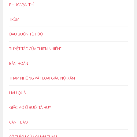
PHÚC VẠN THÌ
TRÙM
ĐAU BUỒN TỘT ĐỘ
TUYỆT TÁC CỦA THIÊN NHIÊN*
BÀN HOÀN
THAM NHŨNG VẶT LOẠI GIẶC NỘI XÂM
HẬU QUẢ
GIẤC MƠ Ở BUỔI TÀ HUY
CẢNH BÁO
SỞ THÍCH CỦA QUAN THAM