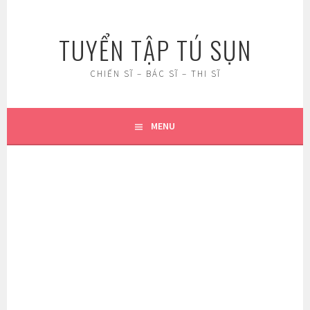
Skip
to
TUYỂN TẬP TÚ SỤN
content
CHIẾN SĨ – BÁC SĨ – THI SĨ
MENU