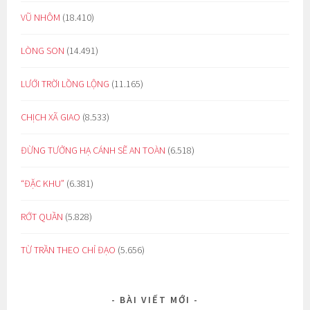
VŨ NHÔM
(18.410)
LÒNG SON
(14.491)
LƯỚI TRỜI LỒNG LỘNG
(11.165)
CHỊCH XÃ GIAO
(8.533)
ĐỪNG TƯỞNG HẠ CÁNH SẼ AN TOÀN
(6.518)
“ĐẶC KHU”
(6.381)
RỚT QUẦN
(5.828)
TỪ TRẦN THEO CHỈ ĐẠO
(5.656)
BÀI VIẾT MỚI