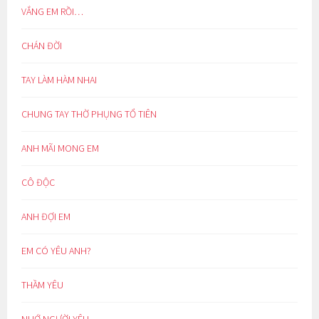
VẮNG EM RỒI…
CHÁN ĐỜI
TAY LÀM HÀM NHAI
CHUNG TAY THỜ PHỤNG TỔ TIÊN
ANH MÃI MONG EM
CÔ ĐỘC
ANH ĐỢI EM
EM CÓ YÊU ANH?
THẦM YÊU
NHỚ NGƯỜI YÊU