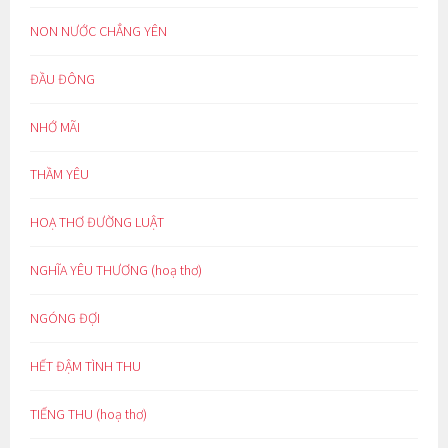
NON NƯỚC CHẲNG YÊN
ĐẦU ĐÔNG
NHỚ MÃI
THẦM YÊU
HOẠ THƠ ĐƯỜNG LUẬT
NGHĨA YÊU THƯƠNG (hoạ thơ)
NGÓNG ĐỢI
HẾT ĐẬM TÌNH THU
TIẾNG THU (hoạ thơ)