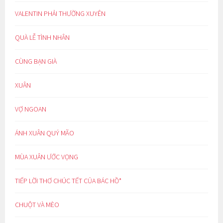
VALENTIN PHẢI THƯỜNG XUYÊN
QUÀ LỄ TÌNH NHÂN
CÙNG BẠN GIÀ
XUÂN
VỢ NGOAN
ÁNH XUÂN QUÝ MÃO
MÙA XUÂN ƯỚC VỌNG
TIẾP LỜI THƠ CHÚC TẾT CỦA BÁC HỒ*
CHUỘT VÀ MÈO