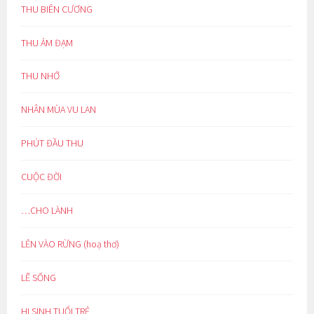
THU BIÊN CƯƠNG
THU ẢM ĐẠM
THU NHỚ
NHÂN MÙA VU LAN
PHÚT ĐẦU THU
CUỘC ĐỜI
…CHO LÀNH
LẺN VÀO RỪNG (hoạ thơ)
LẼ SỐNG
HI SINH TUỔI TRẺ