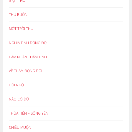
GIỌT THU
THU BUỒN
MỘT TRỜI THU
NGHĨA TÌNH ĐỒNG ĐỘI
CẢM NHẬN THÂM TÌNH
VỀ THĂM ĐỒNG ĐỘI
HỘI NGỘ
NÀO CÓ ĐỦ
THỪA TIỀN – SỐNG YÊN
CHIỀU MUỘN