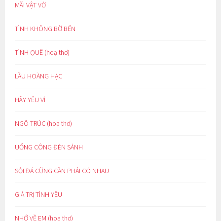
MÃI VẬT VỜ
TÌNH KHÔNG BỜ BẾN
TÌNH QUÊ (hoạ thơ)
LẦU HOÀNG HẠC
HÃY YÊU VÌ
NGÕ TRÚC (hoạ thơ)
UỔNG CÔNG ĐÈN SÁNH
SỎI ĐÁ CŨNG CẦN PHẢI CÓ NHAU
GIÁ TRỊ TÌNH YÊU
NHỚ VỀ EM (hoạ thơ)