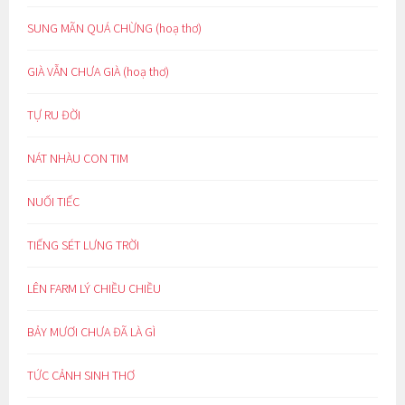
SUNG MÃN QUÁ CHỪNG (hoạ thơ)
GIÀ VẪN CHƯA GIÀ (hoạ thơ)
TỰ RU ĐỜI
NÁT NHÀU CON TIM
NUỐI TIẾC
TIẾNG SÉT LƯNG TRỜI
LÊN FARM LÝ CHIỀU CHIỀU
BẢY MƯƠI CHƯA ĐÃ LÀ GÌ
TỨC CẢNH SINH THƠ