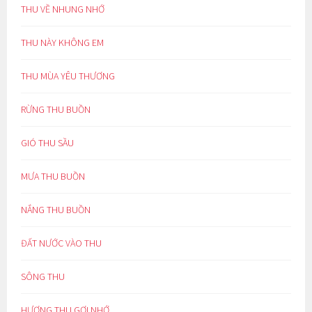
THU VỀ NHUNG NHỚ
THU NÀY KHÔNG EM
THU MÙA YÊU THƯƠNG
RỪNG THU BUỒN
GIÓ THU SẦU
MƯA THU BUỒN
NẮNG THU BUỒN
ĐẤT NƯỚC VÀO THU
SÔNG THU
HƯƠNG THU GỢI NHỚ