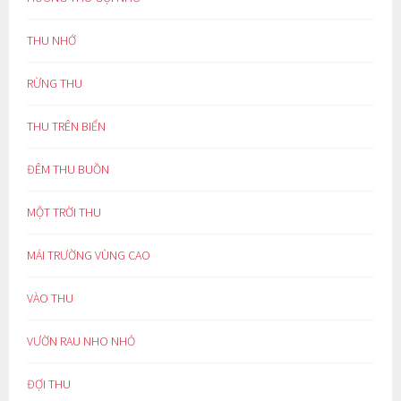
THU NHỚ
RỪNG THU
THU TRÊN BIỂN
ĐÊM THU BUỒN
MỘT TRỜI THU
MÁI TRƯỜNG VÙNG CAO
VÀO THU
VƯỜN RAU NHO NHỎ
ĐỢI THU