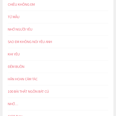
CHIỀU KHÔNG EM
TỪ MẪU
NHỚ NGƯỜI YÊU
SAO EM KHÔNG NÓI YÊU ANH
KHI YÊU
ĐÊM BUỒN
HÂN HOAN CẢM TÁC
100 BÀI THẤT NGÔN BÁT CÚ
NHỚ…