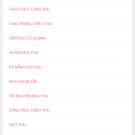
THAO THỨC CÙNG THU
LANG THANG CHIỀU THU
ĐÊM THU CÔ QUẠNH
HÀ NỘI MÙA THU
ĐÀ NẴNG VÀO THU
MƯA THU BUỒN
TÂY NGUYÊN MÙA THU
DÁNG TRÚC CHIỀU THU
GIỌT THU