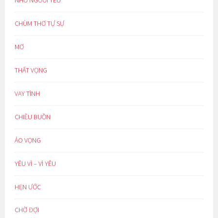
CHÙM THƠ TỰ SỰ
MƠ
THẤT VỌNG
VAY TÌNH
CHIỀU BUỒN
ẢO VỌNG
YÊU VÌ – VÌ YÊU
HẸN ƯỚC
CHỜ ĐỢI