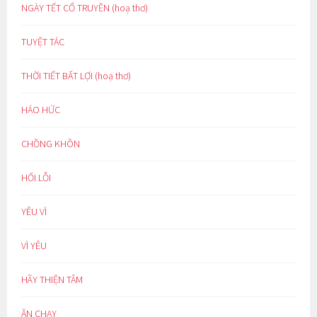
NGÀY TẾT CỔ TRUYỀN (hoạ thơ)
TUYỆT TÁC
THỜI TIẾT BẤT LỢI (hoạ thơ)
HÁO HỨC
CHỒNG KHÔN
HỐI LỖI
YÊU VÌ
VÌ YÊU
HÃY THIỆN TÂM
ĂN CHAY