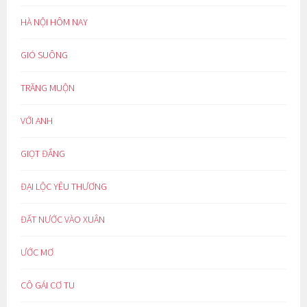
HÀ NỘI HÔM NAY
GIÓ SUÔNG
TRĂNG MUỘN
VỚI ANH
GIỌT ĐẮNG
ĐẠI LỘC YÊU THƯƠNG
ĐẤT NƯỚC VÀO XUÂN
ƯỚC MƠ
CÔ GÁI CƠ TU