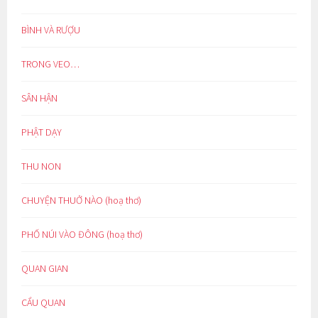
BÌNH VÀ RƯỢU
TRONG VEO…
SÂN HẬN
PHẬT DẠY
THU NON
CHUYỆN THUỞ NÀO (hoạ thơ)
PHỐ NÚI VÀO ĐÔNG (hoạ thơ)
QUAN GIAN
CẨU QUAN