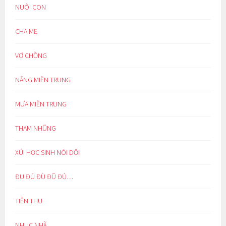
NUÔI CON
CHA MẸ
VỢ CHỒNG
NẮNG MIỀN TRUNG
MƯA MIỀN TRUNG
THAM NHŨNG
XÚI HỌC SINH NÓI DỐI
ĐU ĐÚ ĐÙ ĐŨ ĐỦ…
TIỄN THU
NHỤC NHÃ