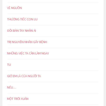
VỀ NGUỒN
THƯƠNG TIẾC CON LU
ĐÔI BÀN TAY NHÂN ÁI
TRỊ NGUYÊN NHÂN GÂY BỆNH
NHỮNG VIỆC TA CẦN LÀM NGAY
TU
GIỜ EM LÀ CỦA NGƯỜI TA
NẾU…
MỘT TRỜI XUÂN