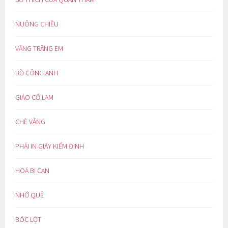
NUÔNG CHIỀU
VẦNG TRĂNG EM
BỒ CÔNG ANH
GIẢO CỔ LAM
CHÈ VẰNG
PHẢI IN GIẤY KIỂM ĐỊNH
HOÁ BỊ CAN
NHỚ QUÊ
BÓC LỘT