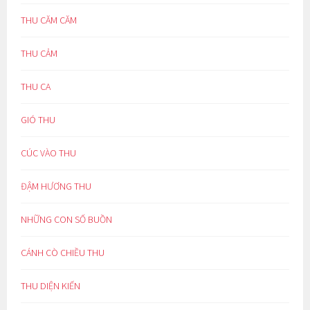
THU CĂM CĂM
THU CẢM
THU CA
GIÓ THU
CÚC VÀO THU
ĐẬM HƯƠNG THU
NHỮNG CON SỐ BUỒN
CÁNH CÒ CHIỀU THU
THU DIỆN KIẾN