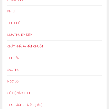
PHI LÍ
THU CHẾT
MÙA THU ÊM ĐỀM
CHÁY NHÀ RA MẶT CHUỘT
THU TÀN
SẮC THU
NGÓ LƠ
CỔ ĐỘ VÀO THU
THU TƯƠNG TƯ (hoạ thơ)