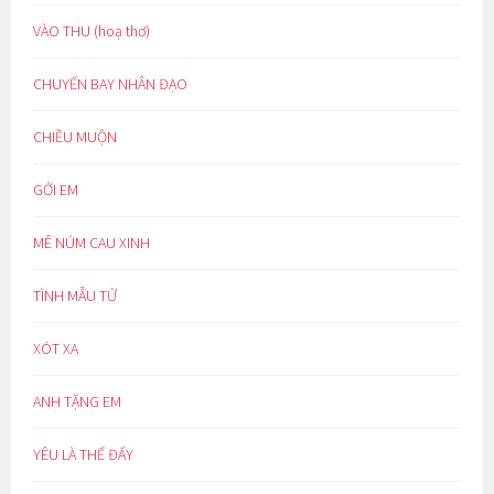
VÀO THU (hoạ thơ)
CHUYẾN BAY NHÂN ĐẠO
CHIỀU MUỘN
GỞI EM
MÊ NÚM CAU XINH
TÌNH MẪU TỬ
XÓT XA
ANH TẶNG EM
YÊU LÀ THẾ ĐẤY