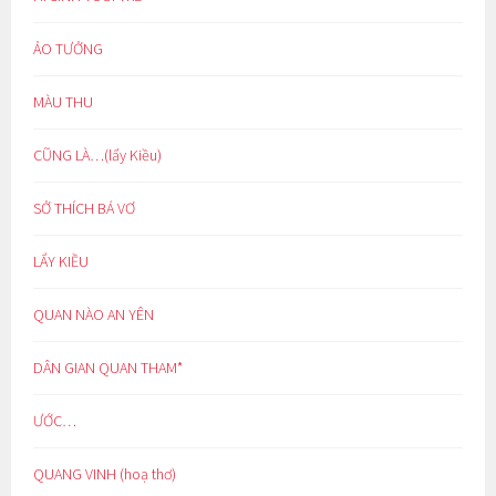
ẢO TƯỞNG
MÀU THU
CŨNG LÀ…(lẩy Kiều)
SỞ THÍCH BÁ VƠ
LẨY KIỀU
QUAN NÀO AN YÊN
DÂN GIAN QUAN THAM*
ƯỚC…
QUANG VINH (hoạ thơ)