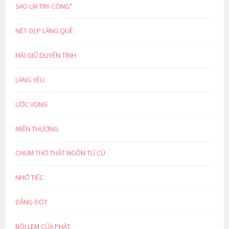
SAO LẠI TRA CÒNG*
NÉT ĐẸP LÀNG QUÊ
MÃI GIỮ DUYÊN TÌNH
LÀNG YÊU
ƯỚC VỌNG
MIỀN THƯƠNG
CHÙM THƠ THẤT NGÔN TỨ CÚ
NHỚ TIẾC
ĐẮNG ĐÓT
BÔI LEM CỬA PHẬT