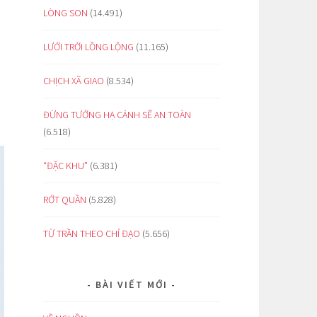
LÒNG SON
(14.491)
LƯỚI TRỜI LỒNG LỘNG
(11.165)
CHỊCH XÃ GIAO
(8.534)
ĐỪNG TƯỞNG HẠ CÁNH SẼ AN TOÀN
(6.518)
“ĐẶC KHU”
(6.381)
RỚT QUẦN
(5.828)
TỪ TRẦN THEO CHỈ ĐẠO
(5.656)
BÀI VIẾT MỚI