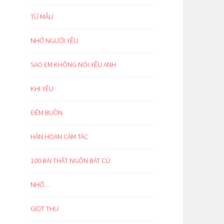
TỪ MẪU
NHỚ NGƯỜI YÊU
SAO EM KHÔNG NÓI YÊU ANH
KHI YÊU
ĐÊM BUỒN
HÂN HOAN CẢM TÁC
100 BÀI THẤT NGÔN BÁT CÚ
NHỚ…
GIỌT THU