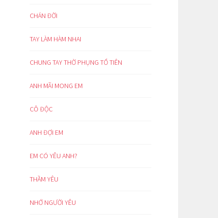
CHÁN ĐỜI
TAY LÀM HÀM NHAI
CHUNG TAY THỜ PHỤNG TỔ TIÊN
ANH MÃI MONG EM
CÔ ĐỘC
ANH ĐỢI EM
EM CÓ YÊU ANH?
THẦM YÊU
NHỚ NGƯỜI YÊU