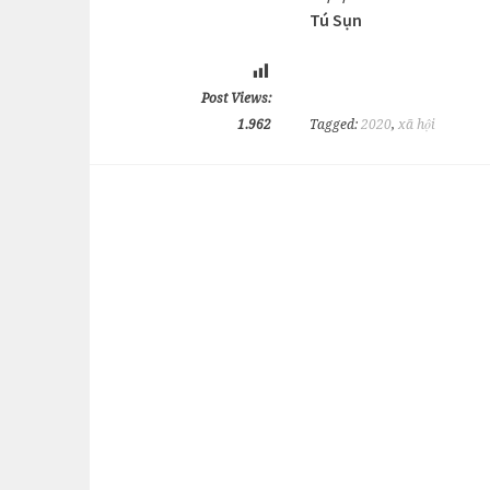
Tú Sụn
Post Views:
1.962
Tagged:
2020
,
xã hội