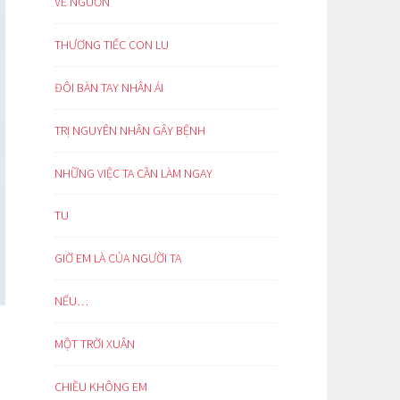
VỀ NGUỒN
THƯƠNG TIẾC CON LU
ĐÔI BÀN TAY NHÂN ÁI
TRỊ NGUYÊN NHÂN GÂY BỆNH
NHỮNG VIỆC TA CẦN LÀM NGAY
TU
GIỜ EM LÀ CỦA NGƯỜI TA
NẾU…
MỘT TRỜI XUÂN
CHIỀU KHÔNG EM