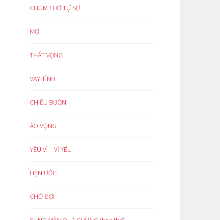
CHÙM THƠ TỰ SỰ
MƠ
THẤT VỌNG
VAY TÌNH
CHIỀU BUỒN
ẢO VỌNG
YÊU VÌ – VÌ YÊU
HẸN ƯỚC
CHỜ ĐỢI
SUNG MÃN QUÁ CHỪNG (hoạ thơ)