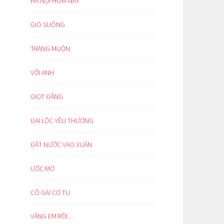
HÀ NỘI HÔM NAY
GIÓ SUÔNG
TRĂNG MUỘN
VỚI ANH
GIỌT ĐẮNG
ĐẠI LỘC YÊU THƯƠNG
ĐẤT NƯỚC VÀO XUÂN
ƯỚC MƠ
CÔ GÁI CƠ TU
VẮNG EM RỒI…