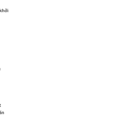
khởi
u
t
ăn