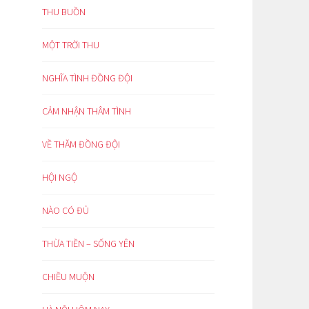
THU BUỒN
MỘT TRỜI THU
NGHĨA TÌNH ĐỒNG ĐỘI
CẢM NHẬN THÂM TÌNH
VỀ THĂM ĐỒNG ĐỘI
HỘI NGỘ
NÀO CÓ ĐỦ
THỪA TIỀN – SỐNG YÊN
CHIỀU MUỘN