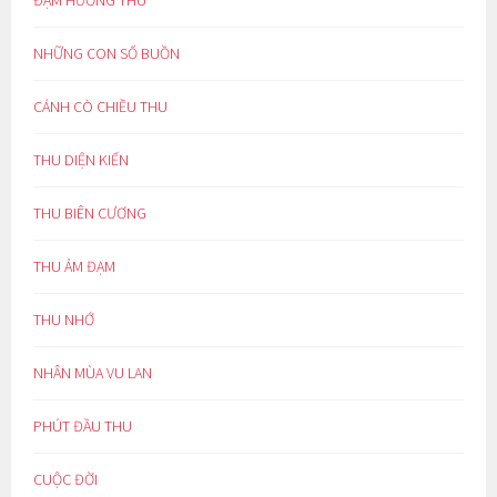
NHỮNG CON SỐ BUỒN
CÁNH CÒ CHIỀU THU
THU DIỆN KIẾN
THU BIÊN CƯƠNG
THU ẢM ĐẠM
THU NHỚ
NHÂN MÙA VU LAN
PHÚT ĐẦU THU
CUỘC ĐỜI