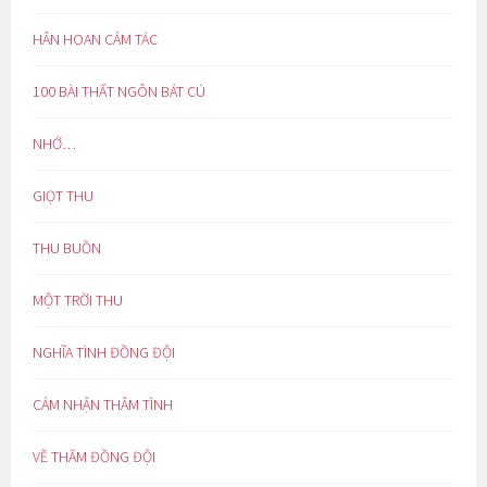
HÂN HOAN CẢM TÁC
100 BÀI THẤT NGÔN BÁT CÚ
NHỚ…
GIỌT THU
THU BUỒN
MỘT TRỜI THU
NGHĨA TÌNH ĐỒNG ĐỘI
CẢM NHẬN THÂM TÌNH
VỀ THĂM ĐỒNG ĐỘI