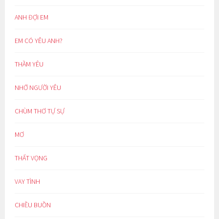
ANH ĐỢI EM
EM CÓ YÊU ANH?
THẦM YÊU
NHỚ NGƯỜI YÊU
CHÙM THƠ TỰ SỰ
MƠ
THẤT VỌNG
VAY TÌNH
CHIỀU BUỒN