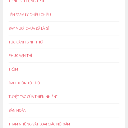
TIẾNG SÉT LƯNG TRỜI
LÊN FARM LÝ CHIỀU CHIỀU
BẢY MƯƠI CHƯA ĐÃ LÀ GÌ
TỨC CẢNH SINH THƠ
PHÚC VẠN THÌ
TRÙM
ĐAU BUỒN TỘT ĐỘ
TUYỆT TÁC CỦA THIÊN NHIÊN*
BÀN HOÀN
THAM NHŨNG VẶT LOẠI GIẶC NỘI XÂM