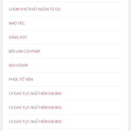
CHÙM THƠ THẤT NGÔN TỨ CÚ
NHỚ TIẾC
ĐẮNG ĐÓT
BÔI LEM CỬA PHẬT
NÓI VỚI EM
PHÚC TỔ TIÊN
CA DAO TỤC NGỮ HIỆN ĐẠI (tt4)
CA DAO TỤC NGỮ HIỆN ĐẠI (tt3)
CA DAO TỤC NGỮ HIỆN ĐẠI (tt2)