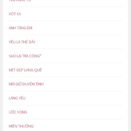
XÓT XA
ANH TẶNG EM
YÊU LÀ THẾ ĐẤY
SAO LẠI TRA CÒNG*
NÉT ĐẸP LÀNG QUÊ
MÃI GIỮ DUYÊN TÌNH
LÀNG YÊU
ƯỚC VỌNG
MIỀN THƯƠNG