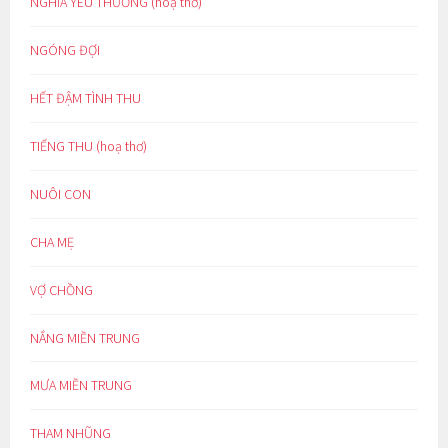
NGHĨA YÊU THƯƠNG (hoạ thơ)
NGÓNG ĐỢI
HẾT ĐẬM TÌNH THU
TIẾNG THU (hoạ thơ)
NUÔI CON
CHA MẸ
VỢ CHỒNG
NẮNG MIỀN TRUNG
MƯA MIỀN TRUNG
THAM NHŨNG