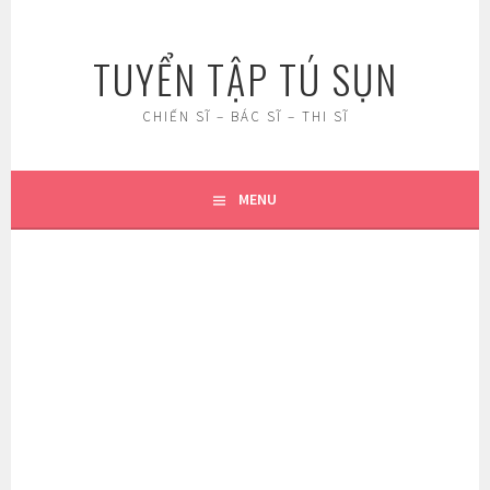
Skip
to
TUYỂN TẬP TÚ SỤN
content
CHIẾN SĨ – BÁC SĨ – THI SĨ
MENU