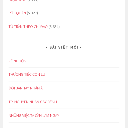
RỚT QUẦN
(5.827)
TỪ TRẦN THEO CHỈ ĐẠO
(5.654)
BÀI VIẾT MỚI
VỀ NGUỒN
THƯƠNG TIẾC CON LU
ĐÔI BÀN TAY NHÂN ÁI
TRỊ NGUYÊN NHÂN GÂY BỆNH
NHỮNG VIỆC TA CẦN LÀM NGAY