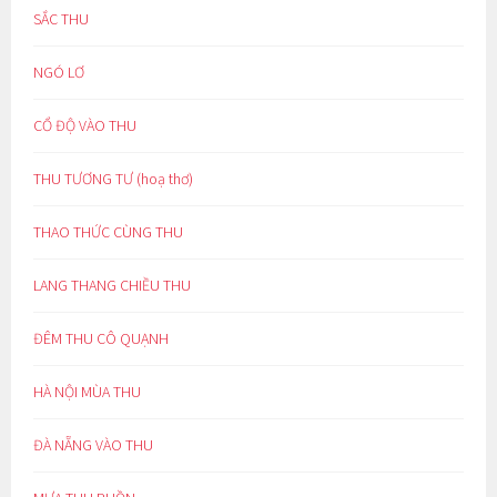
SẮC THU
NGÓ LƠ
CỔ ĐỘ VÀO THU
THU TƯƠNG TƯ (hoạ thơ)
THAO THỨC CÙNG THU
LANG THANG CHIỀU THU
ĐÊM THU CÔ QUẠNH
HÀ NỘI MÙA THU
ĐÀ NẴNG VÀO THU