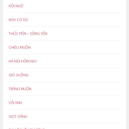
HỘI NGỘ
NÀO CÓ ĐỦ
THỪA TIỀN – SỐNG YÊN
CHIỀU MUỘN
HÀ NỘI HÔM NAY
GIÓ SUÔNG
TRĂNG MUỘN
VỚI ANH
GIỌT ĐẮNG