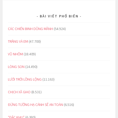
BÀI VIẾT PHỔ BIẾN
CÁC CHIẾN BINH DŨNG MÃNH
(54.924)
TRĂNG VÀ EM
(47.700)
VŨ NHÔM
(18.409)
LÒNG SON
(14.490)
LƯỚI TRỜI LỒNG LỘNG
(11.163)
CHỊCH XÃ GIAO
(8.531)
ĐỪNG TƯỞNG HẠ CÁNH SẼ AN TOÀN
(6.516)
“ĐẶC KHU”
(6.380)