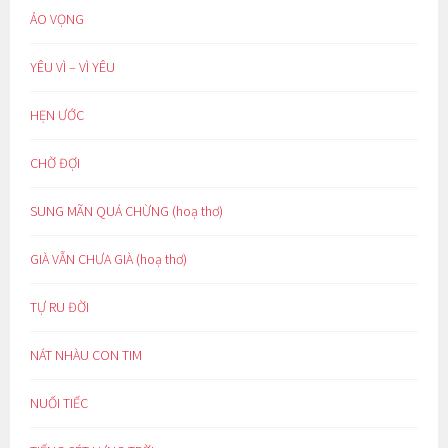
ẢO VỌNG
YÊU VÌ – VÌ YÊU
HẸN ƯỚC
CHỜ ĐỢI
SUNG MÃN QUÁ CHỪNG (hoạ thơ)
GIÀ VẪN CHƯA GIÀ (hoạ thơ)
TỰ RU ĐỜI
NÁT NHÀU CON TIM
NUỐI TIẾC