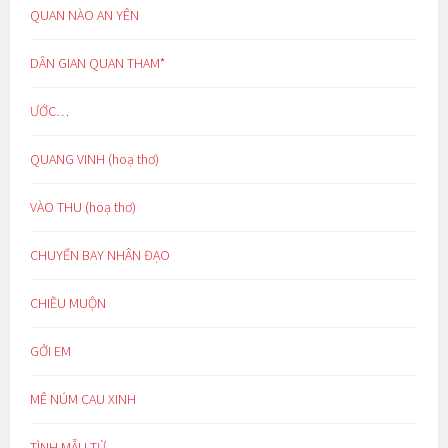
QUAN NÀO AN YÊN
DÂN GIAN QUAN THAM*
ƯỚC…
QUANG VINH (hoạ thơ)
VÀO THU (hoạ thơ)
CHUYẾN BAY NHÂN ĐẠO
CHIỀU MUỘN
GỞI EM
MÊ NÚM CAU XINH
TÌNH MẪU TỬ