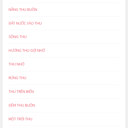
NẮNG THU BUỒN
ĐẤT NƯỚC VÀO THU
SÔNG THU
HƯƠNG THU GỢI NHỚ
THU NHỚ
RỪNG THU
THU TRÊN BIỂN
ĐÊM THU BUỒN
MỘT TRỜI THU