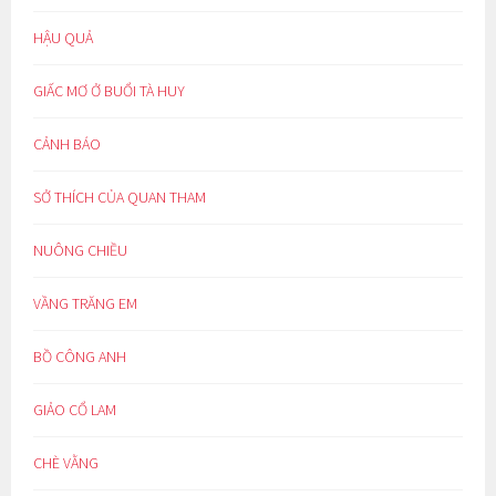
HẬU QUẢ
GIẤC MƠ Ở BUỔI TÀ HUY
CẢNH BÁO
SỞ THÍCH CỦA QUAN THAM
NUÔNG CHIỀU
VẦNG TRĂNG EM
BỒ CÔNG ANH
GIẢO CỔ LAM
CHÈ VẰNG