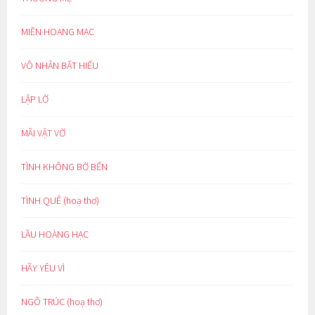
MIỀN HOANG MẠC
VÔ NHÂN BẤT HIẾU
LẬP LỜ
MÃI VẬT VỜ
TÌNH KHÔNG BỜ BẾN
TÌNH QUÊ (hoạ thơ)
LẦU HOÀNG HẠC
HÃY YÊU VÌ
NGÕ TRÚC (hoạ thơ)