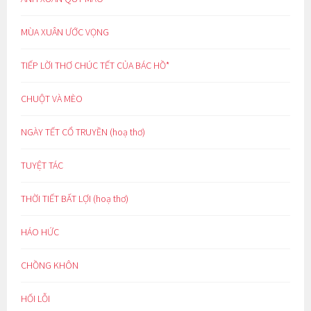
MÙA XUÂN ƯỚC VỌNG
TIẾP LỜI THƠ CHÚC TẾT CỦA BÁC HỒ*
CHUỘT VÀ MÈO
NGÀY TẾT CỔ TRUYỀN (hoạ thơ)
TUYỆT TÁC
THỜI TIẾT BẤT LỢI (hoạ thơ)
HÁO HỨC
CHỒNG KHÔN
HỐI LỖI