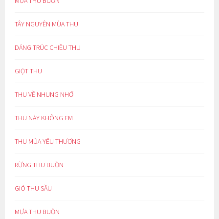
MƯA THU BUỒN
TÂY NGUYÊN MÙA THU
DÁNG TRÚC CHIỀU THU
GIỌT THU
THU VỀ NHUNG NHỚ
THU NÀY KHÔNG EM
THU MÙA YÊU THƯƠNG
RỪNG THU BUỒN
GIÓ THU SẦU
MƯA THU BUỒN