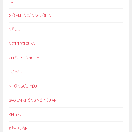
TU
GIỜ EM LÀ CỦA NGƯỜI TA
NẾU…
MỘT TRỜI XUÂN
CHIỀU KHÔNG EM
TỪ MẪU
NHỚ NGƯỜI YÊU
SAO EM KHÔNG NÓI YÊU ANH
KHI YÊU
ĐÊM BUỒN