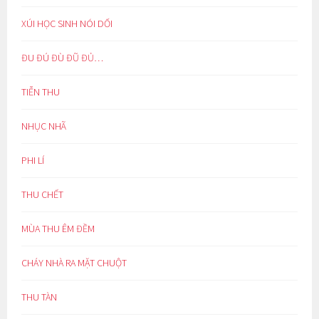
XÚI HỌC SINH NÓI DỐI
ĐU ĐÚ ĐÙ ĐŨ ĐỦ…
TIỄN THU
NHỤC NHÃ
PHI LÍ
THU CHẾT
MÙA THU ÊM ĐỀM
CHÁY NHÀ RA MẶT CHUỘT
THU TÀN