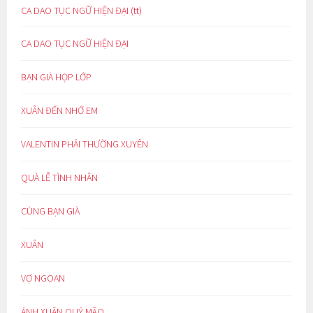
CA DAO TỤC NGỮ HIỆN ĐẠI (tt)
CA DAO TỤC NGỮ HIỆN ĐẠI
BẠN GIÀ HỌP LỚP
XUÂN ĐẾN NHỚ EM
VALENTIN PHẢI THƯỜNG XUYÊN
QUÀ LỄ TÌNH NHÂN
CÙNG BẠN GIÀ
XUÂN
VỢ NGOAN
ÁNH XUÂN QUÝ MÃO