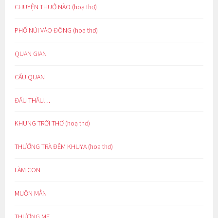
CHUYỆN THUỞ NÀO (hoạ thơ)
PHỐ NÚI VÀO ĐÔNG (hoạ thơ)
QUAN GIAN
CẨU QUAN
ĐẤU THẦU…
KHUNG TRỜI THƠ (hoạ thơ)
THƯỞNG TRÀ ĐÊM KHUYA (hoạ thơ)
LÀM CON
MUỘN MẰN
THƯƠNG MẸ