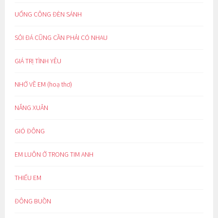
UỔNG CÔNG ĐÈN SÁNH
SỎI ĐÁ CŨNG CẦN PHẢI CÓ NHAU
GIÁ TRỊ TÌNH YÊU
NHỚ VỀ EM (hoạ thơ)
NẮNG XUÂN
GIÓ ĐÔNG
EM LUÔN Ở TRONG TIM ANH
THIẾU EM
ĐÔNG BUỒN