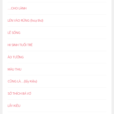
…CHO LÀNH
LẺN VÀO RỪNG (hoạ thơ)
LẼ SỐNG
HI SINH TUỔI TRẺ
ẢO TƯỞNG
MÀU THU
CŨNG LÀ…(lẩy Kiều)
SỞ THÍCH BÁ VƠ
LẨY KIỀU