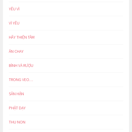
YÊU VÌ
VÌ YÊU
HÃY THIỆN TÂM
ĂN CHAY
BÌNH VÀ RƯỢU
TRONG VEO…
SÂN HẬN
PHẬT DẠY
THU NON