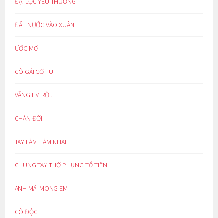
ĐẠI LỘC YÊU THƯƠNG
ĐẤT NƯỚC VÀO XUÂN
ƯỚC MƠ
CÔ GÁI CƠ TU
VẮNG EM RỒI…
CHÁN ĐỜI
TAY LÀM HÀM NHAI
CHUNG TAY THỜ PHỤNG TỔ TIÊN
ANH MÃI MONG EM
CÔ ĐỘC