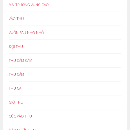
MÁI TRƯỜNG VÙNG CAO
VÀO THU
VƯỜN RAU NHO NHỎ
ĐỢI THU
THU CĂM CĂM
THU CẢM
THU CA
GIÓ THU
CÚC VÀO THU
ĐẬM HƯƠNG THU