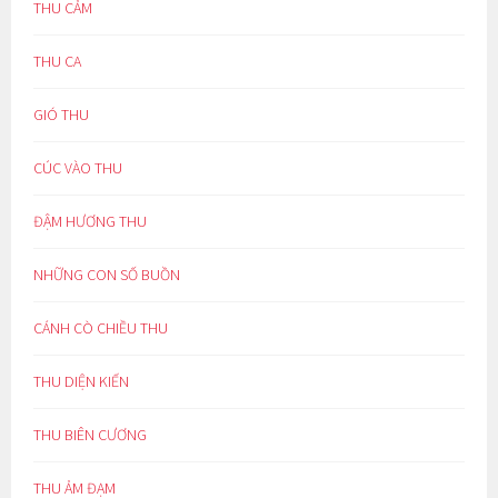
THU CẢM
THU CA
GIÓ THU
CÚC VÀO THU
ĐẬM HƯƠNG THU
NHỮNG CON SỐ BUỒN
CÁNH CÒ CHIỀU THU
THU DIỆN KIẾN
THU BIÊN CƯƠNG
THU ẢM ĐẠM