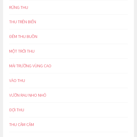
RỪNG THU
THU TRÊN BIỂN
ĐÊM THU BUỒN
MỘT TRỜI THU
MÁI TRƯỜNG VÙNG CAO
VÀO THU
VƯỜN RAU NHO NHỎ
ĐỢI THU
THU CĂM CĂM