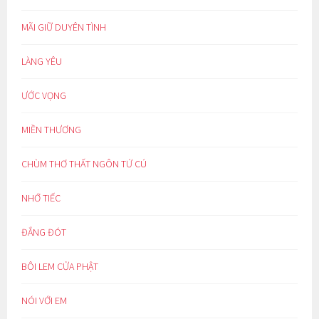
MÃI GIỮ DUYÊN TÌNH
LÀNG YÊU
ƯỚC VỌNG
MIỀN THƯƠNG
CHÙM THƠ THẤT NGÔN TỨ CÚ
NHỚ TIẾC
ĐẮNG ĐÓT
BÔI LEM CỬA PHẬT
NÓI VỚI EM