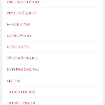
LANG THANG CHIỀU THU
ĐÊM THU CÔ QUẠNH
HÀ NỘI MÙA THU
ĐÀ NẴNG VÀO THU
MƯA THU BUỒN
TÂY NGUYÊN MÙA THU
DÁNG TRÚC CHIỀU THU
GIỌT THU
THU VỀ NHUNG NHỚ
THU NÀY KHÔNG EM