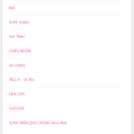
MƠ
THẤT VỌNG
VAY TÌNH
CHIỀU BUỒN
ẢO VỌNG
YÊU VÌ – VÌ YÊU
HẸN ƯỚC
CHỜ ĐỢI
SUNG MÃN QUÁ CHỪNG (hoạ thơ)