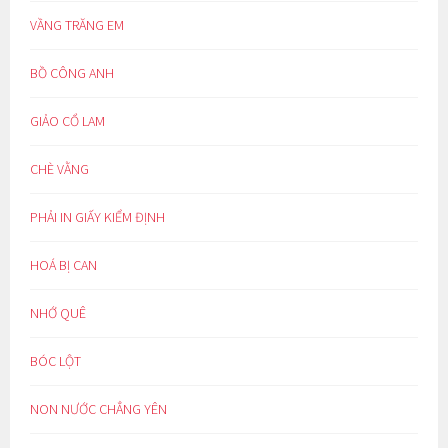
VẦNG TRĂNG EM
BỒ CÔNG ANH
GIẢO CỔ LAM
CHÈ VẰNG
PHẢI IN GIẤY KIỂM ĐỊNH
HOÁ BỊ CAN
NHỚ QUÊ
BÓC LỘT
NON NƯỚC CHẲNG YÊN