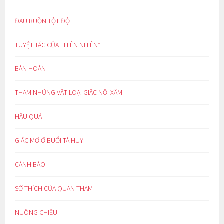
ĐAU BUỒN TỘT ĐỘ
TUYỆT TÁC CỦA THIÊN NHIÊN*
BÀN HOÀN
THAM NHŨNG VẶT LOẠI GIẶC NỘI XÂM
HẬU QUẢ
GIẤC MƠ Ở BUỔI TÀ HUY
CẢNH BÁO
SỞ THÍCH CỦA QUAN THAM
NUÔNG CHIỀU