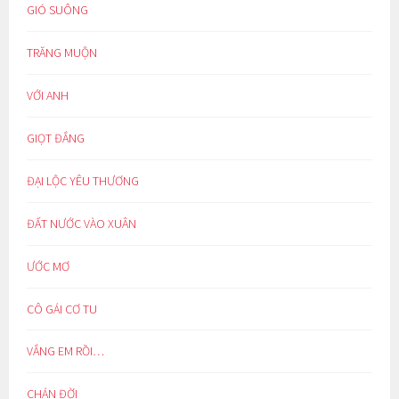
GIÓ SUÔNG
TRĂNG MUỘN
VỚI ANH
GIỌT ĐẮNG
ĐẠI LỘC YÊU THƯƠNG
ĐẤT NƯỚC VÀO XUÂN
ƯỚC MƠ
CÔ GÁI CƠ TU
VẮNG EM RỒI…
CHÁN ĐỜI