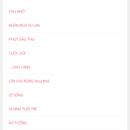
THU NHỚ
NHÂN MÙA VU LAN
PHÚT ĐẦU THU
CUỘC ĐỜI
…CHO LÀNH
LẺN VÀO RỪNG (hoạ thơ)
LẼ SỐNG
HI SINH TUỔI TRẺ
ẢO TƯỞNG