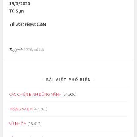
19/3/2020
Tú Sụn
Post Views:
1.444
Tagged:
2020
,
xã hội
BÀI VIẾT PHỔ BIẾN
CÁC CHIẾN BINH DŨNG MÃNH
(54.926)
TRĂNG VÀ EM
(47.701)
VŨ NHÔM
(18.412)