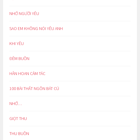
NHỚ NGƯỜI YÊU
SAO EM KHÔNG NÓI YÊU ANH
KHI YÊU
ĐÊM BUỒN
HÂN HOAN CẢM TÁC
100 BÀI THẤT NGÔN BÁT CÚ
NHỚ…
GIỌT THU
THU BUỒN