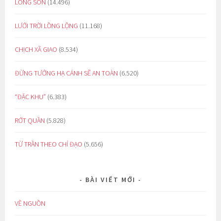
LÒNG SON
(14.496)
LƯỚI TRỜI LỒNG LỘNG
(11.168)
CHỊCH XÃ GIAO
(8.534)
ĐỪNG TƯỞNG HẠ CÁNH SẼ AN TOÀN
(6.520)
“ĐẶC KHU”
(6.383)
RỚT QUẦN
(5.828)
TỪ TRẦN THEO CHỈ ĐẠO
(5.656)
BÀI VIẾT MỚI
VỀ NGUỒN