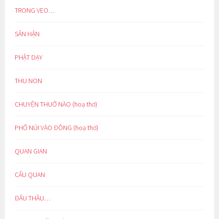
TRONG VEO…
SÂN HẬN
PHẬT DẠY
THU NON
CHUYỆN THUỞ NÀO (hoạ thơ)
PHỐ NÚI VÀO ĐÔNG (hoạ thơ)
QUAN GIAN
CẨU QUAN
ĐẤU THẦU…