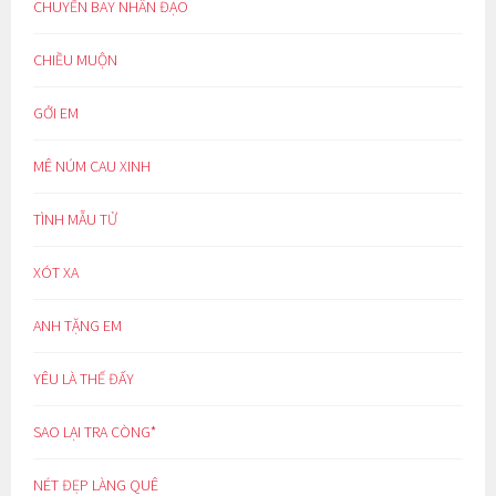
CHUYẾN BAY NHÂN ĐẠO
CHIỀU MUỘN
GỞI EM
MÊ NÚM CAU XINH
TÌNH MẪU TỬ
XÓT XA
ANH TẶNG EM
YÊU LÀ THẾ ĐẤY
SAO LẠI TRA CÒNG*
NÉT ĐẸP LÀNG QUÊ