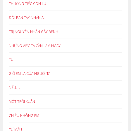
THƯƠNG TIẾC CON LU
ĐÔI BÀN TAY NHÂN ÁI
TRỊ NGUYÊN NHÂN GÂY BỆNH
NHỮNG VIỆC TA CẦN LÀM NGAY
TU
GIỜ EM LÀ CỦA NGƯỜI TA
NẾU…
MỘT TRỜI XUÂN
CHIỀU KHÔNG EM
TỪ MẪU