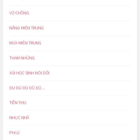
VỢ CHỒNG
NẮNG MIỀN TRUNG
MƯA MIỀN TRUNG
THAM NHŨNG
XÚI HỌC SINH NÓI DỐI
ĐU ĐÚ ĐÙ ĐŨ ĐỦ…
TIỄN THU
NHỤC NHÃ
PHI LÍ