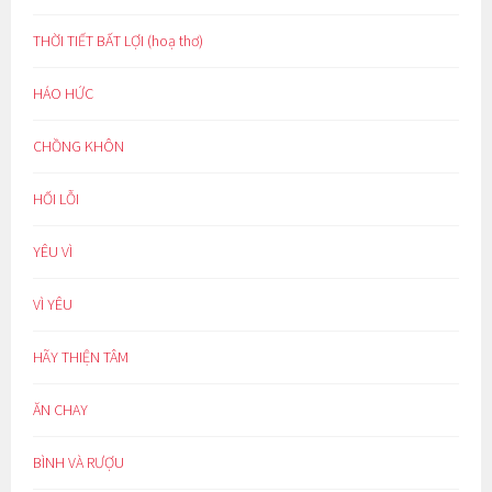
THỜI TIẾT BẤT LỢI (hoạ thơ)
HÁO HỨC
CHỒNG KHÔN
HỐI LỖI
YÊU VÌ
VÌ YÊU
HÃY THIỆN TÂM
ĂN CHAY
BÌNH VÀ RƯỢU