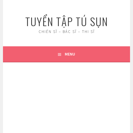
Skip
to
TUYỂN TẬP TÚ SỤN
content
CHIẾN SĨ – BÁC SĨ – THI SĨ
MENU