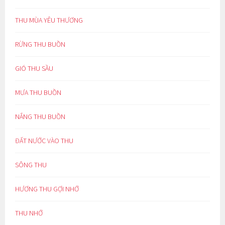
THU MÙA YÊU THƯƠNG
RỪNG THU BUỒN
GIÓ THU SẦU
MƯA THU BUỒN
NẮNG THU BUỒN
ĐẤT NƯỚC VÀO THU
SÔNG THU
HƯƠNG THU GỢI NHỚ
THU NHỚ