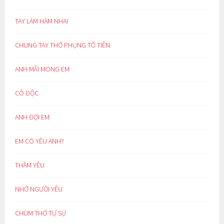
TAY LÀM HÀM NHAI
CHUNG TAY THỜ PHỤNG TỔ TIÊN
ANH MÃI MONG EM
CÔ ĐỘC
ANH ĐỢI EM
EM CÓ YÊU ANH?
THẦM YÊU
NHỚ NGƯỜI YÊU
CHÙM THƠ TỰ SỰ