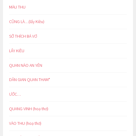
MÀU THU
CŨNG LÀ…(lẩy Kiều)
SỞ THÍCH BÁ VƠ
LẨY KIỀU
QUAN NÀO AN YÊN
DÂN GIAN QUAN THAM*
ƯỚC…
QUANG VINH (hoạ thơ)
VÀO THU (hoạ thơ)