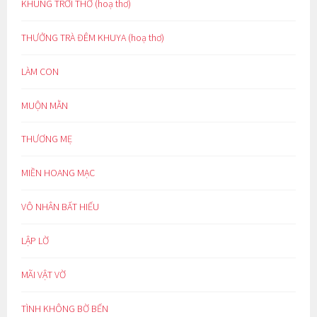
KHUNG TRỜI THƠ (hoạ thơ)
THƯỞNG TRÀ ĐÊM KHUYA (hoạ thơ)
LÀM CON
MUỘN MẰN
THƯƠNG MẸ
MIỀN HOANG MẠC
VÔ NHÂN BẤT HIẾU
LẬP LỜ
MÃI VẬT VỜ
TÌNH KHÔNG BỜ BẾN