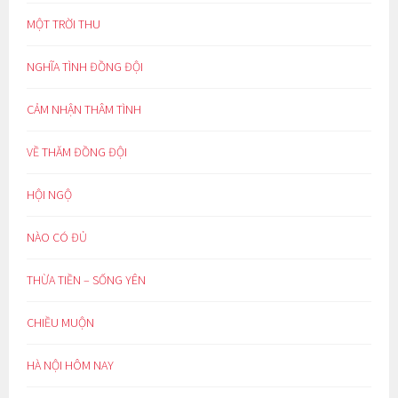
MỘT TRỜI THU
NGHĨA TÌNH ĐỒNG ĐỘI
CẢM NHẬN THÂM TÌNH
VỀ THĂM ĐỒNG ĐỘI
HỘI NGỘ
NÀO CÓ ĐỦ
THỪA TIỀN – SỐNG YÊN
CHIỀU MUỘN
HÀ NỘI HÔM NAY