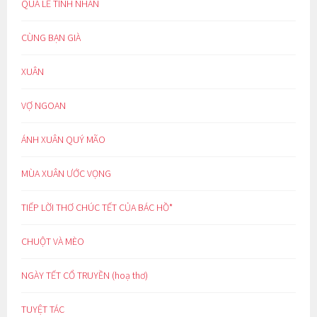
QUÀ LỄ TÌNH NHÂN
CÙNG BẠN GIÀ
XUÂN
VỢ NGOAN
ÁNH XUÂN QUÝ MÃO
MÙA XUÂN ƯỚC VỌNG
TIẾP LỜI THƠ CHÚC TẾT CỦA BÁC HỒ*
CHUỘT VÀ MÈO
NGÀY TẾT CỔ TRUYỀN (hoạ thơ)
TUYỆT TÁC