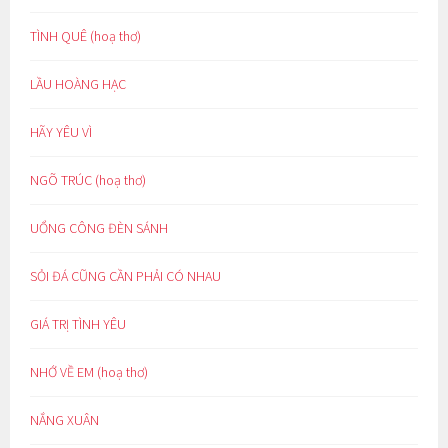
TÌNH QUÊ (hoạ thơ)
LẦU HOÀNG HẠC
HÃY YÊU VÌ
NGÕ TRÚC (hoạ thơ)
UỔNG CÔNG ĐÈN SÁNH
SỎI ĐÁ CŨNG CẦN PHẢI CÓ NHAU
GIÁ TRỊ TÌNH YÊU
NHỚ VỀ EM (hoạ thơ)
NẮNG XUÂN