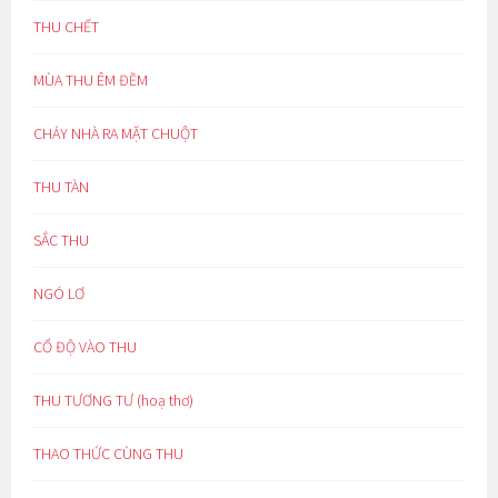
THU CHẾT
MÙA THU ÊM ĐỀM
CHÁY NHÀ RA MẶT CHUỘT
THU TÀN
SẮC THU
NGÓ LƠ
CỔ ĐỘ VÀO THU
THU TƯƠNG TƯ (hoạ thơ)
THAO THỨC CÙNG THU