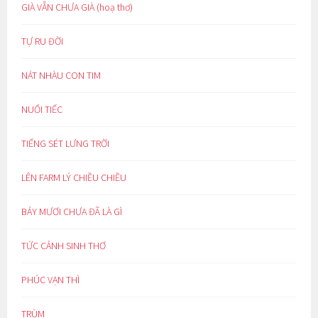
GIÀ VẪN CHƯA GIÀ (hoạ thơ)
TỰ RU ĐỜI
NÁT NHÀU CON TIM
NUỐI TIẾC
TIẾNG SÉT LƯNG TRỜI
LÊN FARM LÝ CHIỀU CHIỀU
BẢY MƯƠI CHƯA ĐÃ LÀ GÌ
TỨC CẢNH SINH THƠ
PHÚC VẠN THÌ
TRÙM