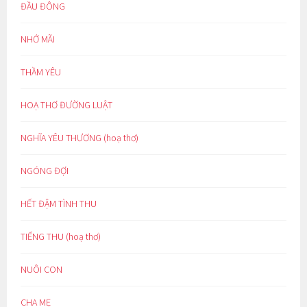
ĐẦU ĐÔNG
NHỚ MÃI
THẦM YÊU
HOẠ THƠ ĐƯỜNG LUẬT
NGHĨA YÊU THƯƠNG (hoạ thơ)
NGÓNG ĐỢI
HẾT ĐẬM TÌNH THU
TIẾNG THU (hoạ thơ)
NUÔI CON
CHA MẸ