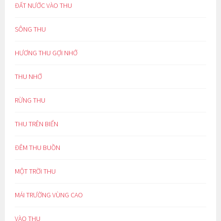
ĐẤT NƯỚC VÀO THU
SÔNG THU
HƯƠNG THU GỢI NHỚ
THU NHỚ
RỪNG THU
THU TRÊN BIỂN
ĐÊM THU BUỒN
MỘT TRỜI THU
MÁI TRƯỜNG VÙNG CAO
VÀO THU