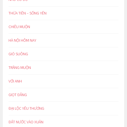
THỪA TIỀN – SỐNG YÊN
CHIỀU MUỘN
HÀ NỘI HÔM NAY
GIÓ SUÔNG
TRĂNG MUỘN
VỚI ANH
GIỌT ĐẮNG
ĐẠI LỘC YÊU THƯƠNG
ĐẤT NƯỚC VÀO XUÂN