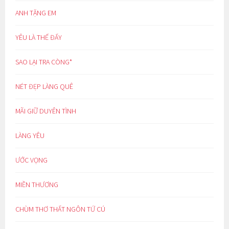
ANH TẶNG EM
YÊU LÀ THẾ ĐẤY
SAO LẠI TRA CÒNG*
NÉT ĐẸP LÀNG QUÊ
MÃI GIỮ DUYÊN TÌNH
LÀNG YÊU
ƯỚC VỌNG
MIỀN THƯƠNG
CHÙM THƠ THẤT NGÔN TỨ CÚ