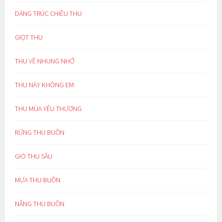
DÁNG TRÚC CHIỀU THU
GIỌT THU
THU VỀ NHUNG NHỚ
THU NÀY KHÔNG EM
THU MÙA YÊU THƯƠNG
RỪNG THU BUỒN
GIÓ THU SẦU
MƯA THU BUỒN
NẮNG THU BUỒN