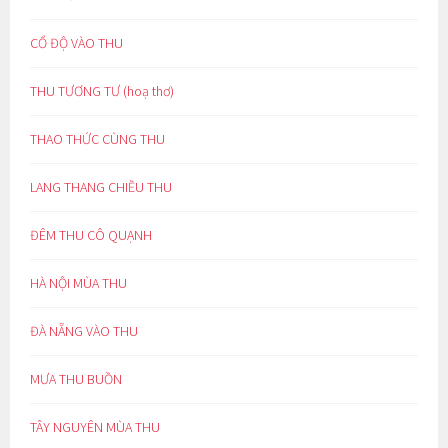
CỔ ĐỘ VÀO THU
THU TƯƠNG TƯ (hoạ thơ)
THAO THỨC CÙNG THU
LANG THANG CHIỀU THU
ĐÊM THU CÔ QUẠNH
HÀ NỘI MÙA THU
ĐÀ NẴNG VÀO THU
MƯA THU BUỒN
TÂY NGUYÊN MÙA THU