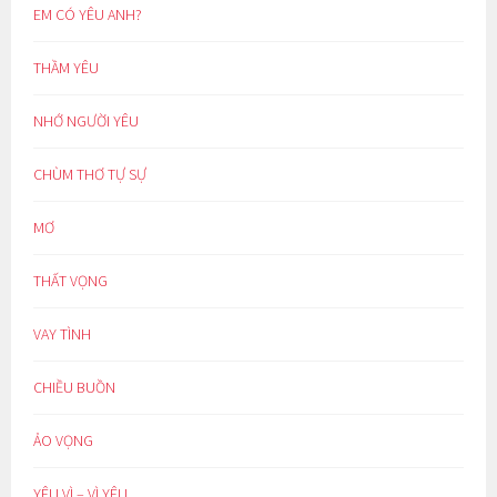
EM CÓ YÊU ANH?
THẦM YÊU
NHỚ NGƯỜI YÊU
CHÙM THƠ TỰ SỰ
MƠ
THẤT VỌNG
VAY TÌNH
CHIỀU BUỒN
ẢO VỌNG
YÊU VÌ – VÌ YÊU