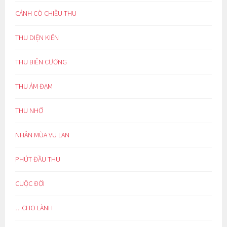
CÁNH CÒ CHIỀU THU
THU DIỆN KIẾN
THU BIÊN CƯƠNG
THU ẢM ĐẠM
THU NHỚ
NHÂN MÙA VU LAN
PHÚT ĐẦU THU
CUỘC ĐỜI
…CHO LÀNH