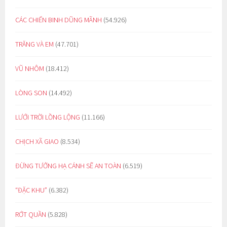
CÁC CHIẾN BINH DŨNG MÃNH
(54.926)
TRĂNG VÀ EM
(47.701)
VŨ NHÔM
(18.412)
LÒNG SON
(14.492)
LƯỚI TRỜI LỒNG LỘNG
(11.166)
CHỊCH XÃ GIAO
(8.534)
ĐỪNG TƯỞNG HẠ CÁNH SẼ AN TOÀN
(6.519)
“ĐẶC KHU”
(6.382)
RỚT QUẦN
(5.828)