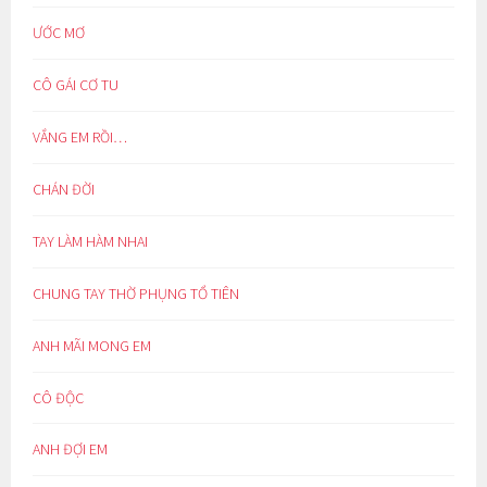
ƯỚC MƠ
CÔ GÁI CƠ TU
VẮNG EM RỒI…
CHÁN ĐỜI
TAY LÀM HÀM NHAI
CHUNG TAY THỜ PHỤNG TỔ TIÊN
ANH MÃI MONG EM
CÔ ĐỘC
ANH ĐỢI EM