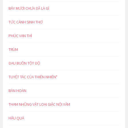
BẢY MƯƠI CHƯA ĐÃ LÀ GÌ
TỨC CẢNH SINH THƠ
PHÚC VẠN THÌ
TRÙM
ĐAU BUỒN TỘT ĐỘ
TUYỆT TÁC CỦA THIÊN NHIÊN*
BÀN HOÀN
THAM NHŨNG VẶT LOẠI GIẶC NỘI XÂM
HẬU QUẢ