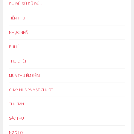
ĐU ĐÚ ĐÙ ĐŨ ĐỦ…
TIỄN THU
NHỤC NHÃ
PHI LÍ
THU CHẾT
MÙA THU ÊM ĐỀM
CHÁY NHÀ RA MẶT CHUỘT
THU TÀN
SẮC THU
NGÓ LƠ