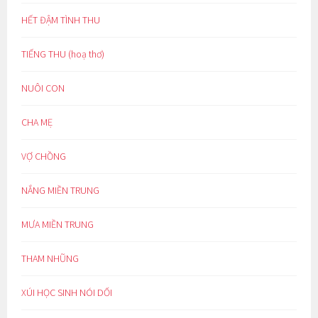
HẾT ĐẬM TÌNH THU
TIẾNG THU (hoạ thơ)
NUÔI CON
CHA MẸ
VỢ CHỒNG
NẮNG MIỀN TRUNG
MƯA MIỀN TRUNG
THAM NHŨNG
XÚI HỌC SINH NÓI DỐI