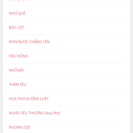
NHỚ QUÊ
BÓC LỘT
NON NƯỚC CHẲNG YÊN
ĐẦU ĐÔNG
NHỚ MÃI
THẦM YÊU
HOẠ THƠ ĐƯỜNG LUẬT
NGHĨA YÊU THƯƠNG (hoạ thơ)
NGÓNG ĐỢI