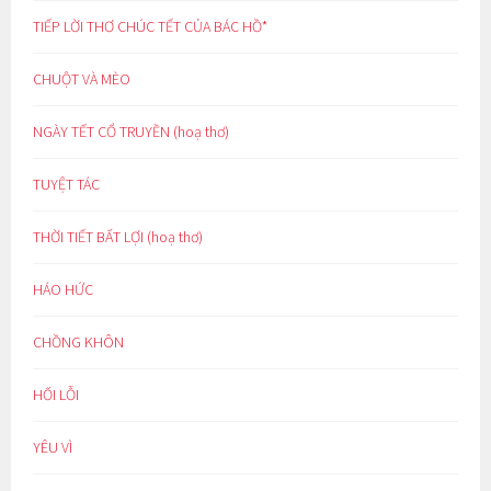
TIẾP LỜI THƠ CHÚC TẾT CỦA BÁC HỒ*
CHUỘT VÀ MÈO
NGÀY TẾT CỔ TRUYỀN (hoạ thơ)
TUYỆT TÁC
THỜI TIẾT BẤT LỢI (hoạ thơ)
HÁO HỨC
CHỒNG KHÔN
HỐI LỖI
YÊU VÌ