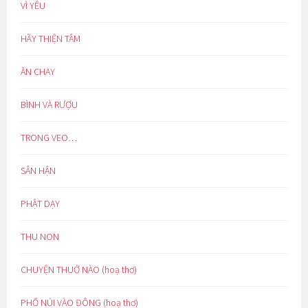
VÌ YÊU
HÃY THIỆN TÂM
ĂN CHAY
BÌNH VÀ RƯỢU
TRONG VEO…
SÂN HẬN
PHẬT DẠY
THU NON
CHUYỆN THUỞ NÀO (hoạ thơ)
PHỐ NÚI VÀO ĐÔNG (hoạ thơ)