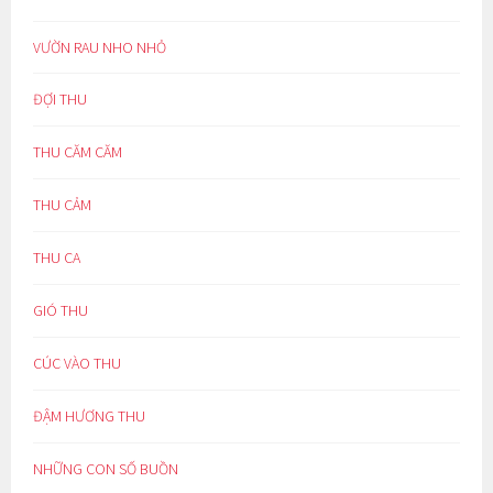
VƯỜN RAU NHO NHỎ
ĐỢI THU
THU CĂM CĂM
THU CẢM
THU CA
GIÓ THU
CÚC VÀO THU
ĐẬM HƯƠNG THU
NHỮNG CON SỐ BUỒN