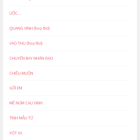
ƯỚC…
QUANG VINH (hoạ thơ)
VÀO THU (hoạ thơ)
CHUYẾN BAY NHÂN ĐẠO
CHIỀU MUỘN
GỞI EM
MÊ NÚM CAU XINH
TÌNH MẪU TỬ
XÓT XA