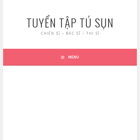
Skip
to
TUYỂN TẬP TÚ SỤN
content
CHIẾN SĨ – BÁC SĨ – THI SĨ
MENU