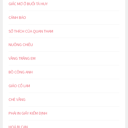
GIẤC MƠ Ở BUỔI TÀ HUY
CẢNH BÁO
SỞ THÍCH CỦA QUAN THAM
NUÔNG CHIỀU
VẦNG TRĂNG EM
BỒ CÔNG ANH
GIẢO CỔ LAM
CHÈ VẰNG
PHẢI IN GIẤY KIỂM ĐỊNH
HOÁ BỊ CAN