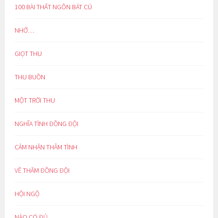
100 BÀI THẤT NGÔN BÁT CÚ
NHỚ…
GIỌT THU
THU BUỒN
MỘT TRỜI THU
NGHĨA TÌNH ĐỒNG ĐỘI
CẢM NHẬN THÂM TÌNH
VỀ THĂM ĐỒNG ĐỘI
HỘI NGỘ
NÀO CÓ ĐỦ