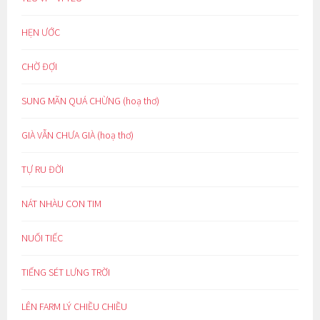
HẸN ƯỚC
CHỜ ĐỢI
SUNG MÃN QUÁ CHỪNG (hoạ thơ)
GIÀ VẪN CHƯA GIÀ (hoạ thơ)
TỰ RU ĐỜI
NÁT NHÀU CON TIM
NUỐI TIẾC
TIẾNG SÉT LƯNG TRỜI
LÊN FARM LÝ CHIỀU CHIỀU