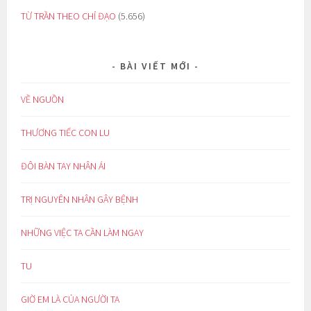
TỪ TRẦN THEO CHỈ ĐẠO
(5.656)
BÀI VIẾT MỚI
VỀ NGUỒN
THƯƠNG TIẾC CON LU
ĐÔI BÀN TAY NHÂN ÁI
TRỊ NGUYÊN NHÂN GÂY BỆNH
NHỮNG VIỆC TA CẦN LÀM NGAY
TU
GIỜ EM LÀ CỦA NGƯỜI TA