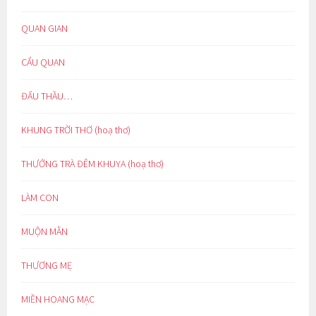
QUAN GIAN
CẨU QUAN
ĐẤU THẦU…
KHUNG TRỜI THƠ (hoạ thơ)
THƯỞNG TRÀ ĐÊM KHUYA (hoạ thơ)
LÀM CON
MUỘN MẰN
THƯƠNG MẸ
MIỀN HOANG MẠC