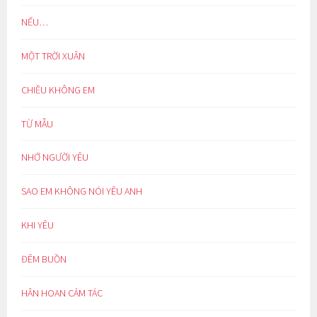
NẾU…
MỘT TRỜI XUÂN
CHIỀU KHÔNG EM
TỪ MẪU
NHỚ NGƯỜI YÊU
SAO EM KHÔNG NÓI YÊU ANH
KHI YÊU
ĐÊM BUỒN
HÂN HOAN CẢM TÁC