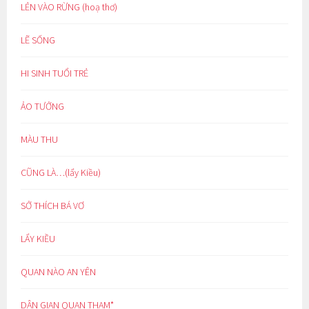
LẺN VÀO RỪNG (hoạ thơ)
LẼ SỐNG
HI SINH TUỔI TRẺ
ẢO TƯỞNG
MÀU THU
CŨNG LÀ…(lẩy Kiều)
SỞ THÍCH BÁ VƠ
LẨY KIỀU
QUAN NÀO AN YÊN
DÂN GIAN QUAN THAM*