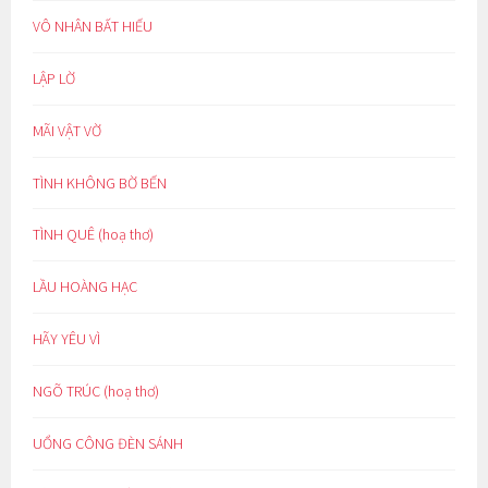
VÔ NHÂN BẤT HIẾU
LẬP LỜ
MÃI VẬT VỜ
TÌNH KHÔNG BỜ BẾN
TÌNH QUÊ (hoạ thơ)
LẦU HOÀNG HẠC
HÃY YÊU VÌ
NGÕ TRÚC (hoạ thơ)
UỔNG CÔNG ĐÈN SÁNH