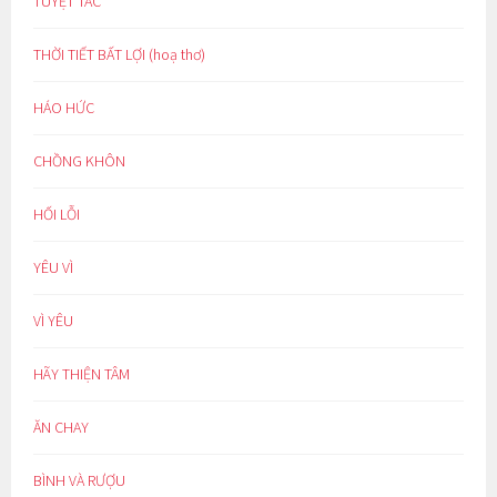
TUYỆT TÁC
THỜI TIẾT BẤT LỢI (hoạ thơ)
HÁO HỨC
CHỒNG KHÔN
HỐI LỖI
YÊU VÌ
VÌ YÊU
HÃY THIỆN TÂM
ĂN CHAY
BÌNH VÀ RƯỢU