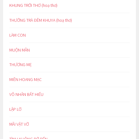
KHUNG TRỜI THƠ (hoạ thơ)
THƯỞNG TRÀ ĐÊM KHUYA (hoạ thơ)
LÀM CON
MUỘN MẰN
THƯƠNG MẸ
MIỀN HOANG MẠC
VÔ NHÂN BẤT HIẾU
LẬP LỜ
MÃI VẬT VỜ