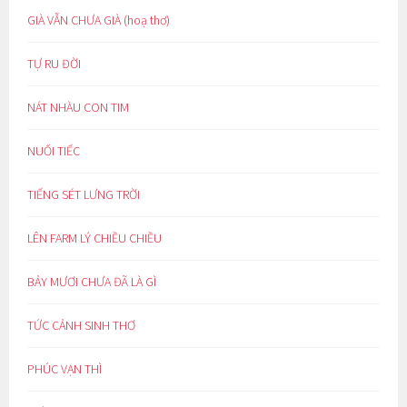
GIÀ VẪN CHƯA GIÀ (hoạ thơ)
TỰ RU ĐỜI
NÁT NHÀU CON TIM
NUỐI TIẾC
TIẾNG SÉT LƯNG TRỜI
LÊN FARM LÝ CHIỀU CHIỀU
BẢY MƯƠI CHƯA ĐÃ LÀ GÌ
TỨC CẢNH SINH THƠ
PHÚC VẠN THÌ