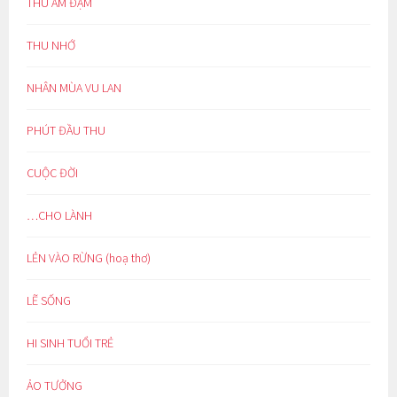
THU ẢM ĐẠM
THU NHỚ
NHÂN MÙA VU LAN
PHÚT ĐẦU THU
CUỘC ĐỜI
…CHO LÀNH
LẺN VÀO RỪNG (hoạ thơ)
LẼ SỐNG
HI SINH TUỔI TRẺ
ẢO TƯỞNG