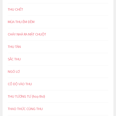
THU CHẾT
MÙA THU ÊM ĐỀM
CHÁY NHÀ RA MẶT CHUỘT
THU TÀN
SẮC THU
NGÓ LƠ
CỔ ĐỘ VÀO THU
THU TƯƠNG TƯ (hoạ thơ)
THAO THỨC CÙNG THU