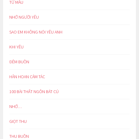
TỪ MẪU
NHỚ NGƯỜI YÊU
SAO EM KHÔNG NÓI YÊU ANH
KHI YÊU
ĐÊM BUỒN
HÂN HOAN CẢM TÁC
100 BÀI THẤT NGÔN BÁT CÚ
NHỚ…
GIỌT THU
THU BUỒN