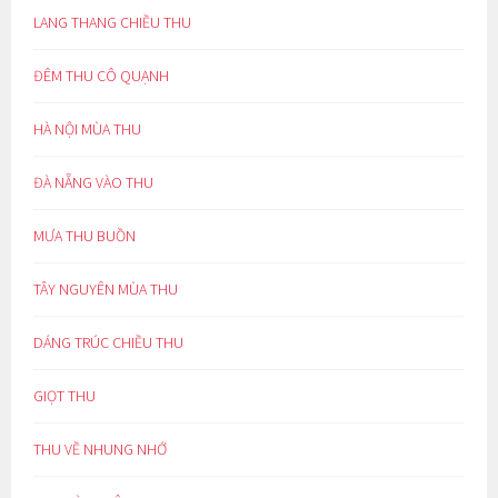
LANG THANG CHIỀU THU
ĐÊM THU CÔ QUẠNH
HÀ NỘI MÙA THU
ĐÀ NẴNG VÀO THU
MƯA THU BUỒN
TÂY NGUYÊN MÙA THU
DÁNG TRÚC CHIỀU THU
GIỌT THU
THU VỀ NHUNG NHỚ