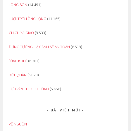
LÒNG SON
(14.491)
LƯỚI TRỜI LỒNG LỘNG
(11.165)
CHỊCH XÃ GIAO
(8.533)
ĐỪNG TƯỞNG HẠ CÁNH SẼ AN TOÀN
(6.518)
“ĐẶC KHU”
(6.381)
RỚT QUẦN
(5.828)
TỪ TRẦN THEO CHỈ ĐẠO
(5.656)
BÀI VIẾT MỚI
VỀ NGUỒN