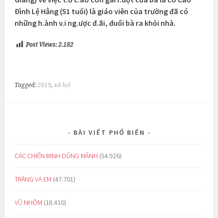
Đình Lệ Hằng (51 tuổi) là giáo viên của trường đã có
những h.ành v.i ng.ược đ.ãi, đuổi bà ra khỏi nhà.
Post Views:
2.182
Tagged:
2019
,
xã hội
BÀI VIẾT PHỔ BIẾN
CÁC CHIẾN BINH DŨNG MÃNH
(54.926)
TRĂNG VÀ EM
(47.701)
VŨ NHÔM
(18.410)