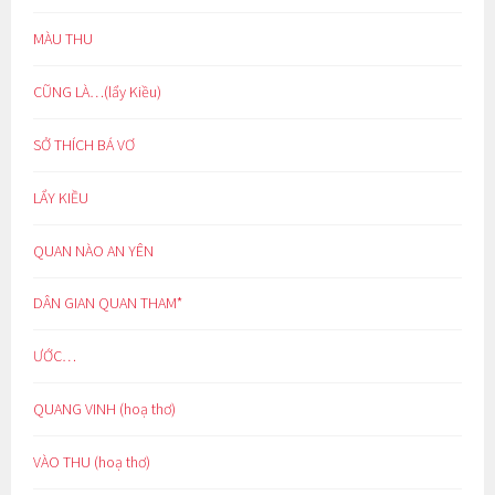
MÀU THU
CŨNG LÀ…(lẩy Kiều)
SỞ THÍCH BÁ VƠ
LẨY KIỀU
QUAN NÀO AN YÊN
DÂN GIAN QUAN THAM*
ƯỚC…
QUANG VINH (hoạ thơ)
VÀO THU (hoạ thơ)