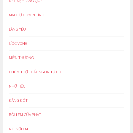
NÉT ĐẸP LÀNG QUÊ
MÃI GIỮ DUYÊN TÌNH
LÀNG YÊU
ƯỚC VỌNG
MIỀN THƯƠNG
CHÙM THƠ THẤT NGÔN TỨ CÚ
NHỚ TIẾC
ĐẮNG ĐÓT
BÔI LEM CỬA PHẬT
NÓI VỚI EM