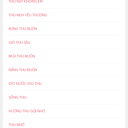
THU NÀY KHÔNG EM
THU MÙA YÊU THƯƠNG
RỪNG THU BUỒN
GIÓ THU SẦU
MƯA THU BUỒN
NẮNG THU BUỒN
ĐẤT NƯỚC VÀO THU
SÔNG THU
HƯƠNG THU GỢI NHỚ
THU NHỚ