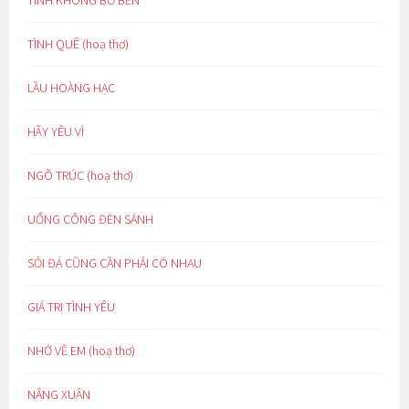
TÌNH KHÔNG BỜ BẾN
TÌNH QUÊ (hoạ thơ)
LẦU HOÀNG HẠC
HÃY YÊU VÌ
NGÕ TRÚC (hoạ thơ)
UỔNG CÔNG ĐÈN SÁNH
SỎI ĐÁ CŨNG CẦN PHẢI CÓ NHAU
GIÁ TRỊ TÌNH YÊU
NHỚ VỀ EM (hoạ thơ)
NẮNG XUÂN