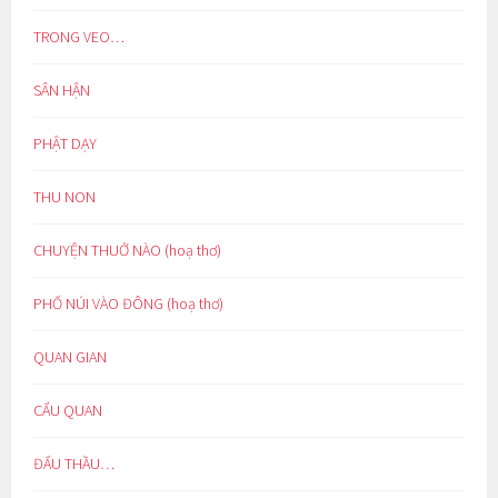
TRONG VEO…
SÂN HẬN
PHẬT DẠY
THU NON
CHUYỆN THUỞ NÀO (hoạ thơ)
PHỐ NÚI VÀO ĐÔNG (hoạ thơ)
QUAN GIAN
CẨU QUAN
ĐẤU THẦU…