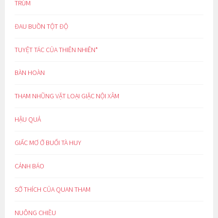
TRÙM
ĐAU BUỒN TỘT ĐỘ
TUYỆT TÁC CỦA THIÊN NHIÊN*
BÀN HOÀN
THAM NHŨNG VẶT LOẠI GIẶC NỘI XÂM
HẬU QUẢ
GIẤC MƠ Ở BUỔI TÀ HUY
CẢNH BÁO
SỞ THÍCH CỦA QUAN THAM
NUÔNG CHIỀU