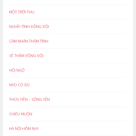
MỘT TRỜI THU
NGHĨA TÌNH ĐỒNG ĐỘI
CẢM NHẬN THÂM TÌNH
VỀ THĂM ĐỒNG ĐỘI
HỘI NGỘ
NÀO CÓ ĐỦ
THỪA TIỀN – SỐNG YÊN
CHIỀU MUỘN
HÀ NỘI HÔM NAY