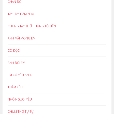
CHÁN ĐỜI
TAY LÀM HÀM NHAI
CHUNG TAY THỜ PHỤNG TỔ TIÊN
ANH MÃI MONG EM
CÔ ĐỘC
ANH ĐỢI EM
EM CÓ YÊU ANH?
THẦM YÊU
NHỚ NGƯỜI YÊU
CHÙM THƠ TỰ SỰ