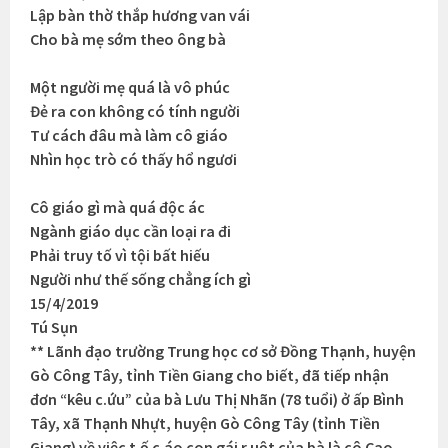
Lập bàn thờ thắp hương van vái
Cho bà mẹ sớm theo ông bà
Một người mẹ quá là vô phúc
Đẻ ra con không có tính người
Tư cách đâu mà làm cô giáo
Nhìn học trò có thấy hổ ngươi
Cô giáo gì mà quá độc ác
Ngành giáo dục cần loại ra đi
Phải truy tố vì tội bất hiếu
Người như thế sống chẳng ích gì
15/4/2019
Tú Sụn
** Lãnh đạo trường Trung học cơ sở Đồng Thạnh, huyện
Gò Công Tây, tỉnh Tiền Giang cho biết, đã tiếp nhận
đơn “kêu c.ứu” của bà Lưu Thị Nhãn (78 tuổi) ở ấp Bình
Tây, xã Thạnh Nhựt, huyện Gò Công Tây (tỉnh Tiền
Giang) về việc t.ố c.áo con gái r.uột của bà là cô Cao