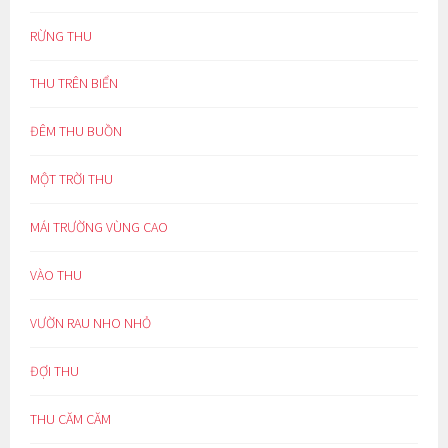
RỪNG THU
THU TRÊN BIỂN
ĐÊM THU BUỒN
MỘT TRỜI THU
MÁI TRƯỜNG VÙNG CAO
VÀO THU
VƯỜN RAU NHO NHỎ
ĐỢI THU
THU CĂM CĂM