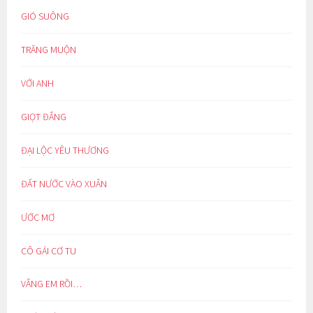
GIÓ SUÔNG
TRĂNG MUỘN
VỚI ANH
GIỌT ĐẮNG
ĐẠI LỘC YÊU THƯƠNG
ĐẤT NƯỚC VÀO XUÂN
ƯỚC MƠ
CÔ GÁI CƠ TU
VẮNG EM RỒI…