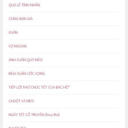
QUÀ LỄ TÌNH NHÂN
CÙNG BẠN GIÀ
XUÂN
VỢ NGOAN
ÁNH XUÂN QUÝ MÃO
MÙA XUÂN ƯỚC VỌNG
TIẾP LỜI THƠ CHÚC TẾT CỦA BÁC HỒ*
CHUỘT VÀ MÈO
NGÀY TẾT CỔ TRUYỀN (hoạ thơ)