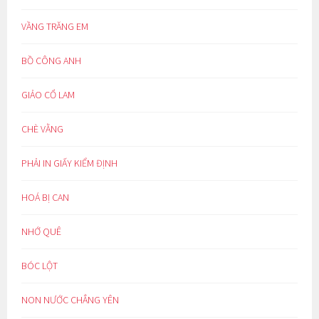
VẦNG TRĂNG EM
BỒ CÔNG ANH
GIẢO CỔ LAM
CHÈ VẰNG
PHẢI IN GIẤY KIỂM ĐỊNH
HOÁ BỊ CAN
NHỚ QUÊ
BÓC LỘT
NON NƯỚC CHẲNG YÊN