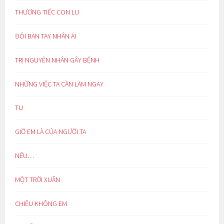
THƯƠNG TIẾC CON LU
ĐÔI BÀN TAY NHÂN ÁI
TRỊ NGUYÊN NHÂN GÂY BỆNH
NHỮNG VIỆC TA CẦN LÀM NGAY
TU
GIỜ EM LÀ CỦA NGƯỜI TA
NẾU…
MỘT TRỜI XUÂN
CHIỀU KHÔNG EM