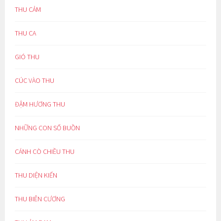
THU CẢM
THU CA
GIÓ THU
CÚC VÀO THU
ĐẬM HƯƠNG THU
NHỮNG CON SỐ BUỒN
CÁNH CÒ CHIỀU THU
THU DIỆN KIẾN
THU BIÊN CƯƠNG