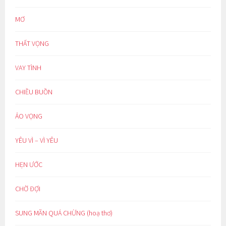
MƠ
THẤT VỌNG
VAY TÌNH
CHIỀU BUỒN
ẢO VỌNG
YÊU VÌ – VÌ YÊU
HẸN ƯỚC
CHỜ ĐỢI
SUNG MÃN QUÁ CHỪNG (hoạ thơ)