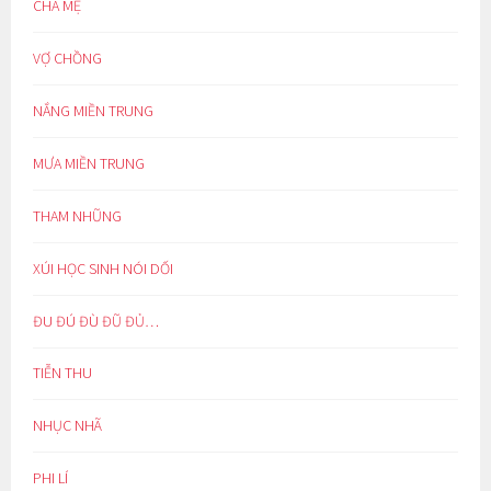
CHA MẸ
VỢ CHỒNG
NẮNG MIỀN TRUNG
MƯA MIỀN TRUNG
THAM NHŨNG
XÚI HỌC SINH NÓI DỐI
ĐU ĐÚ ĐÙ ĐŨ ĐỦ…
TIỄN THU
NHỤC NHÃ
PHI LÍ