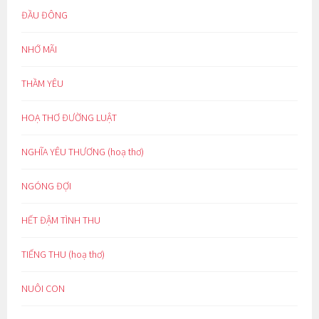
ĐẦU ĐÔNG
NHỚ MÃI
THẦM YÊU
HOẠ THƠ ĐƯỜNG LUẬT
NGHĨA YÊU THƯƠNG (hoạ thơ)
NGÓNG ĐỢI
HẾT ĐẬM TÌNH THU
TIẾNG THU (hoạ thơ)
NUÔI CON