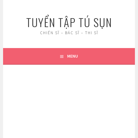
Skip
to
TUYỂN TẬP TÚ SỤN
content
CHIẾN SĨ – BÁC SĨ – THI SĨ
MENU