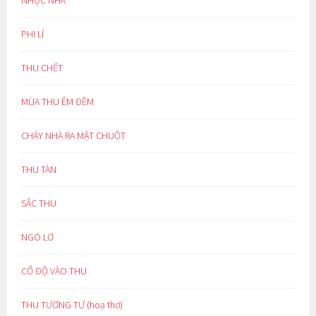
NHỤC NHÃ
PHI LÍ
THU CHẾT
MÙA THU ÊM ĐỀM
CHÁY NHÀ RA MẶT CHUỘT
THU TÀN
SẮC THU
NGÓ LƠ
CỔ ĐỘ VÀO THU
THU TƯƠNG TƯ (hoạ thơ)