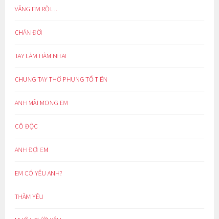
VẮNG EM RỒI…
CHÁN ĐỜI
TAY LÀM HÀM NHAI
CHUNG TAY THỜ PHỤNG TỔ TIÊN
ANH MÃI MONG EM
CÔ ĐỘC
ANH ĐỢI EM
EM CÓ YÊU ANH?
THẦM YÊU