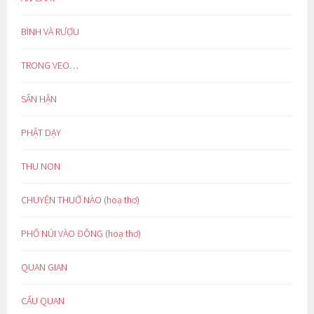
BÌNH VÀ RƯỢU
TRONG VEO…
SÂN HẬN
PHẬT DẠY
THU NON
CHUYỆN THUỞ NÀO (hoạ thơ)
PHỐ NÚI VÀO ĐÔNG (hoạ thơ)
QUAN GIAN
CẨU QUAN