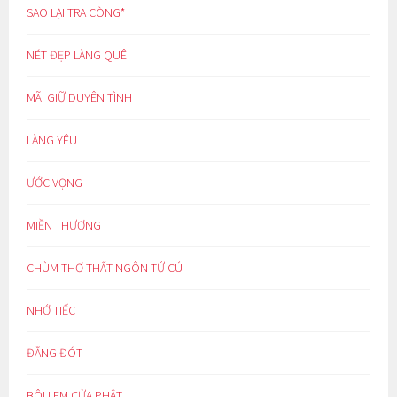
SAO LẠI TRA CÒNG*
NÉT ĐẸP LÀNG QUÊ
MÃI GIỮ DUYÊN TÌNH
LÀNG YÊU
ƯỚC VỌNG
MIỀN THƯƠNG
CHÙM THƠ THẤT NGÔN TỨ CÚ
NHỚ TIẾC
ĐẮNG ĐÓT
BÔI LEM CỬA PHẬT