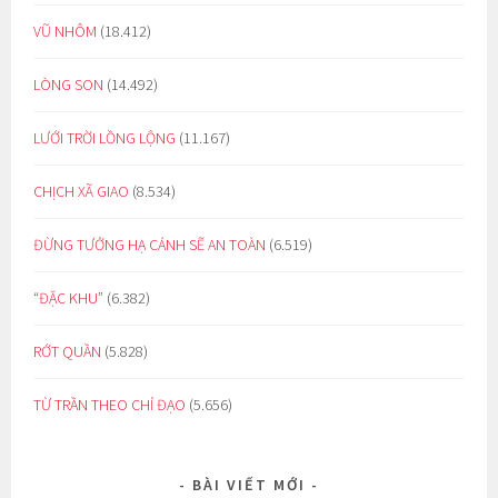
VŨ NHÔM
(18.412)
LÒNG SON
(14.492)
LƯỚI TRỜI LỒNG LỘNG
(11.167)
CHỊCH XÃ GIAO
(8.534)
ĐỪNG TƯỞNG HẠ CÁNH SẼ AN TOÀN
(6.519)
“ĐẶC KHU”
(6.382)
RỚT QUẦN
(5.828)
TỪ TRẦN THEO CHỈ ĐẠO
(5.656)
BÀI VIẾT MỚI