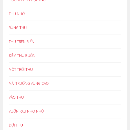
THU NHỚ
RỪNG THU
THU TRÊN BIỂN
ĐÊM THU BUỒN
MỘT TRỜI THU
MÁI TRƯỜNG VÙNG CAO
VÀO THU
VƯỜN RAU NHO NHỎ
ĐỢI THU