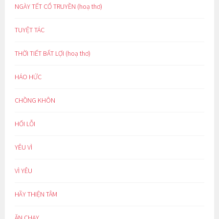
NGÀY TẾT CỔ TRUYỀN (hoạ thơ)
TUYỆT TÁC
THỜI TIẾT BẤT LỢI (hoạ thơ)
HÁO HỨC
CHỒNG KHÔN
HỐI LỖI
YÊU VÌ
VÌ YÊU
HÃY THIỆN TÂM
ĂN CHAY