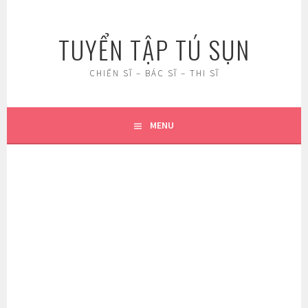
Skip
to
TUYỂN TẬP TÚ SỤN
content
CHIẾN SĨ – BÁC SĨ – THI SĨ
MENU