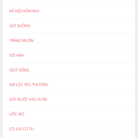
HÀ NỘI HÔM NAY
GIÓ SUÔNG
TRĂNG MUỘN
VỚI ANH
GIỌT ĐẮNG
ĐẠI LỘC YÊU THƯƠNG
ĐẤT NƯỚC VÀO XUÂN
ƯỚC MƠ
CÔ GÁI CƠ TU