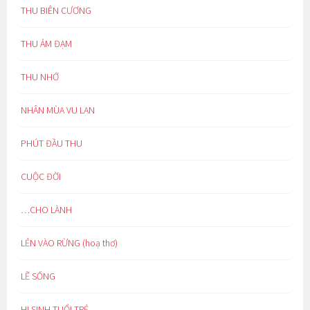
THU BIÊN CƯƠNG
THU ẢM ĐẠM
THU NHỚ
NHÂN MÙA VU LAN
PHÚT ĐẦU THU
CUỘC ĐỜI
…CHO LÀNH
LẺN VÀO RỪNG (hoạ thơ)
LẼ SỐNG
HI SINH TUỔI TRẺ