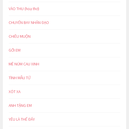
VÀO THU (hoạ thơ)
CHUYẾN BAY NHÂN ĐẠO
CHIỀU MUỘN
GỞI EM
MÊ NÚM CAU XINH
TÌNH MẪU TỬ
XÓT XA
ANH TẶNG EM
YÊU LÀ THẾ ĐẤY