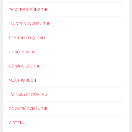
THAO THỨC CÙNG THU
LANG THANG CHIỀU THU
ĐÊM THU CÔ QUẠNH
HÀ NỘI MÙA THU
ĐÀ NẴNG VÀO THU
MƯA THU BUỒN
TÂY NGUYÊN MÙA THU
DÁNG TRÚC CHIỀU THU
GIỌT THU