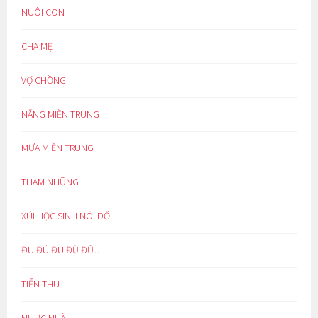
NUÔI CON
CHA MẸ
VỢ CHỒNG
NẮNG MIỀN TRUNG
MƯA MIỀN TRUNG
THAM NHŨNG
XÚI HỌC SINH NÓI DỐI
ĐU ĐÚ ĐÙ ĐŨ ĐỦ…
TIỄN THU