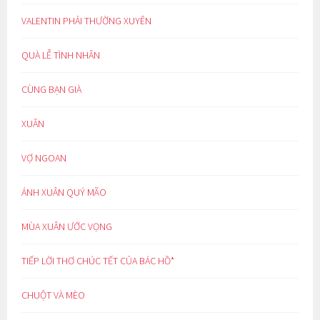
VALENTIN PHẢI THƯỜNG XUYÊN
QUÀ LỄ TÌNH NHÂN
CÙNG BẠN GIÀ
XUÂN
VỢ NGOAN
ÁNH XUÂN QUÝ MÃO
MÙA XUÂN ƯỚC VỌNG
TIẾP LỜI THƠ CHÚC TẾT CỦA BÁC HỒ*
CHUỘT VÀ MÈO