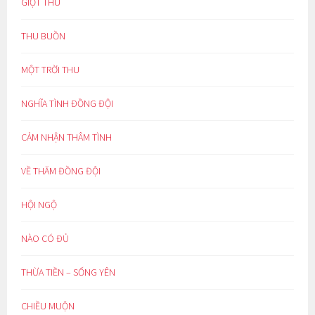
GIỌT THU
THU BUỒN
MỘT TRỜI THU
NGHĨA TÌNH ĐỒNG ĐỘI
CẢM NHẬN THÂM TÌNH
VỀ THĂM ĐỒNG ĐỘI
HỘI NGỘ
NÀO CÓ ĐỦ
THỪA TIỀN – SỐNG YÊN
CHIỀU MUỘN