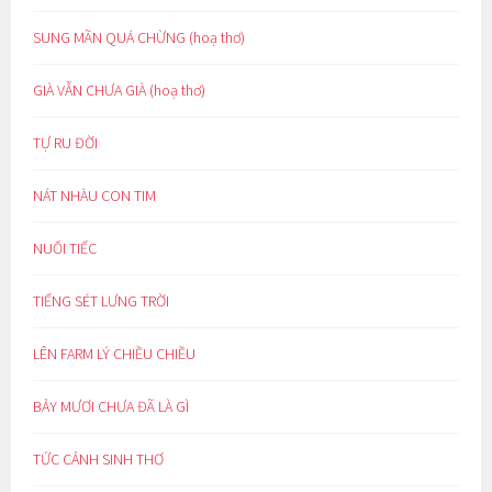
SUNG MÃN QUÁ CHỪNG (hoạ thơ)
GIÀ VẪN CHƯA GIÀ (hoạ thơ)
TỰ RU ĐỜI
NÁT NHÀU CON TIM
NUỐI TIẾC
TIẾNG SÉT LƯNG TRỜI
LÊN FARM LÝ CHIỀU CHIỀU
BẢY MƯƠI CHƯA ĐÃ LÀ GÌ
TỨC CẢNH SINH THƠ