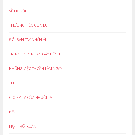
VỀ NGUỒN
THƯƠNG TIẾC CON LU
ĐÔI BÀN TAY NHÂN ÁI
TRỊ NGUYÊN NHÂN GÂY BỆNH
NHỮNG VIỆC TA CẦN LÀM NGAY
TU
GIỜ EM LÀ CỦA NGƯỜI TA
NẾU…
MỘT TRỜI XUÂN