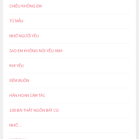
CHIỀU KHÔNG EM
TỪ MẪU
NHỚ NGƯỜI YÊU
SAO EM KHÔNG NÓI YÊU ANH
KHI YÊU
ĐÊM BUỒN
HÂN HOAN CẢM TÁC
100 BÀI THẤT NGÔN BÁT CÚ
NHỚ…