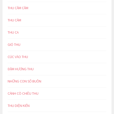
THU CĂM CĂM
THU CẢM
THU CA
GIÓ THU
CÚC VÀO THU
ĐẬM HƯƠNG THU
NHỮNG CON SỐ BUỒN
CÁNH CÒ CHIỀU THU
THU DIỆN KIẾN