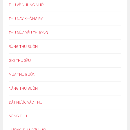
THU VỀ NHUNG NHỚ
THU NÀY KHÔNG EM
THU MÙA YÊU THƯƠNG
RỪNG THU BUỒN
GIÓ THU SẦU
MƯA THU BUỒN
NẮNG THU BUỒN
ĐẤT NƯỚC VÀO THU
SÔNG THU
HƯƠNG THU GỢI NHỚ