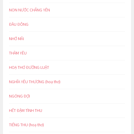
NON NƯỚC CHẲNG YÊN
ĐẦU ĐÔNG
NHỚ MÃI
THẦM YÊU
HOẠ THƠ ĐƯỜNG LUẬT
NGHĨA YÊU THƯƠNG (hoạ thơ)
NGÓNG ĐỢI
HẾT ĐẬM TÌNH THU
TIẾNG THU (hoạ thơ)