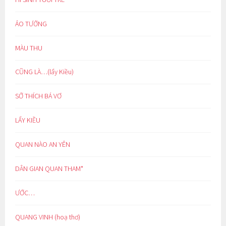
ẢO TƯỞNG
MÀU THU
CŨNG LÀ…(lẩy Kiều)
SỞ THÍCH BÁ VƠ
LẨY KIỀU
QUAN NÀO AN YÊN
DÂN GIAN QUAN THAM*
ƯỚC…
QUANG VINH (hoạ thơ)