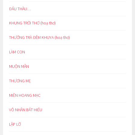
ĐẤU THẦU…
KHUNG TRỜI THƠ (hoạ thơ)
THƯỞNG TRÀ ĐÊM KHUYA (hoạ thơ)
LÀM CON
MUỘN MẰN
THƯƠNG MẸ
MIỀN HOANG MẠC
VÔ NHÂN BẤT HIẾU
LẬP LỜ