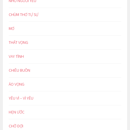
NHỚ NGƯỜI YÊU
CHÙM THƠ TỰ SỰ
MƠ
THẤT VỌNG
VAY TÌNH
CHIỀU BUỒN
ẢO VỌNG
YÊU VÌ – VÌ YÊU
HẸN ƯỚC
CHỜ ĐỢI