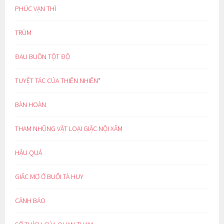
PHÚC VẠN THÌ
TRÙM
ĐAU BUỒN TỘT ĐỘ
TUYỆT TÁC CỦA THIÊN NHIÊN*
BÀN HOÀN
THAM NHŨNG VẶT LOẠI GIẶC NỘI XÂM
HẬU QUẢ
GIẤC MƠ Ở BUỔI TÀ HUY
CẢNH BÁO