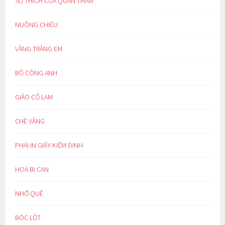
SỞ THÍCH CỦA QUAN THAM
NUÔNG CHIỀU
VẦNG TRĂNG EM
BỒ CÔNG ANH
GIẢO CỔ LAM
CHÈ VẰNG
PHẢI IN GIẤY KIỂM ĐỊNH
HOÁ BỊ CAN
NHỚ QUÊ
BÓC LỘT