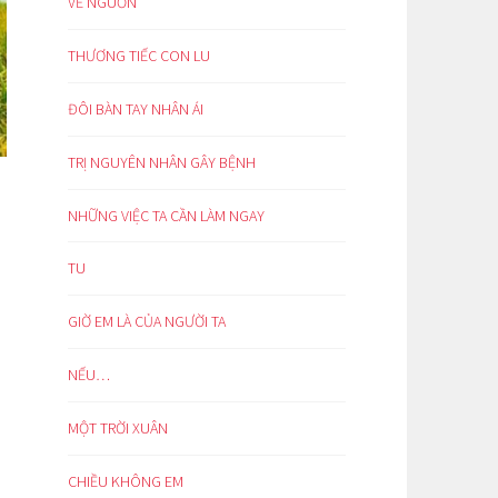
VỀ NGUỒN
THƯƠNG TIẾC CON LU
ĐÔI BÀN TAY NHÂN ÁI
TRỊ NGUYÊN NHÂN GÂY BỆNH
NHỮNG VIỆC TA CẦN LÀM NGAY
TU
GIỜ EM LÀ CỦA NGƯỜI TA
NẾU…
MỘT TRỜI XUÂN
CHIỀU KHÔNG EM