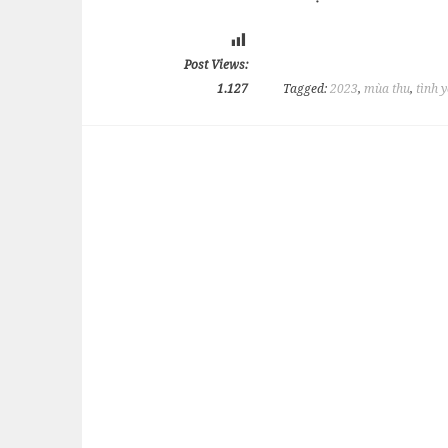
Post Views:
1.127
Tagged:
2023
,
mùa thu
,
tình 