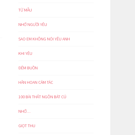
TỪ MẪU
NHỚ NGƯỜI YÊU
SAO EM KHÔNG NÓI YÊU ANH
KHI YÊU
ĐÊM BUỒN
HÂN HOAN CẢM TÁC
100 BÀI THẤT NGÔN BÁT CÚ
NHỚ…
GIỌT THU