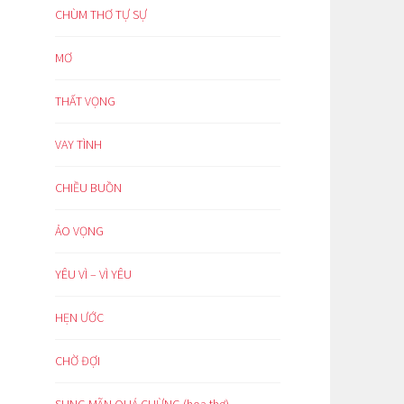
CHÙM THƠ TỰ SỰ
MƠ
THẤT VỌNG
VAY TÌNH
CHIỀU BUỒN
ẢO VỌNG
YÊU VÌ – VÌ YÊU
HẸN ƯỚC
CHỜ ĐỢI
SUNG MÃN QUÁ CHỪNG (hoạ thơ)