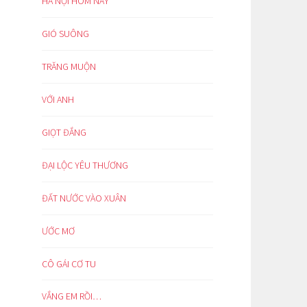
HÀ NỘI HÔM NAY
GIÓ SUÔNG
TRĂNG MUỘN
VỚI ANH
GIỌT ĐẮNG
ĐẠI LỘC YÊU THƯƠNG
ĐẤT NƯỚC VÀO XUÂN
ƯỚC MƠ
CÔ GÁI CƠ TU
VẮNG EM RỒI…