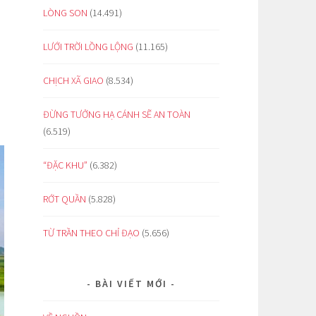
LÒNG SON
(14.491)
LƯỚI TRỜI LỒNG LỘNG
(11.165)
CHỊCH XÃ GIAO
(8.534)
ĐỪNG TƯỞNG HẠ CÁNH SẼ AN TOÀN
(6.519)
“ĐẶC KHU”
(6.382)
RỚT QUẦN
(5.828)
TỪ TRẦN THEO CHỈ ĐẠO
(5.656)
BÀI VIẾT MỚI