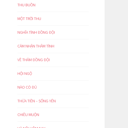
THU BUỒN
MỘT TRỜI THU
NGHĨA TÌNH ĐỒNG ĐỘI
CẢM NHẬN THÂM TÌNH
VỀ THĂM ĐỒNG ĐỘI
HỘI NGỘ
NÀO CÓ ĐỦ
THỪA TIỀN – SỐNG YÊN
CHIỀU MUỘN