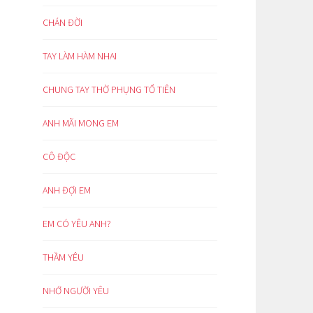
CHÁN ĐỜI
TAY LÀM HÀM NHAI
CHUNG TAY THỜ PHỤNG TỔ TIÊN
ANH MÃI MONG EM
CÔ ĐỘC
ANH ĐỢI EM
EM CÓ YÊU ANH?
THẦM YÊU
NHỚ NGƯỜI YÊU