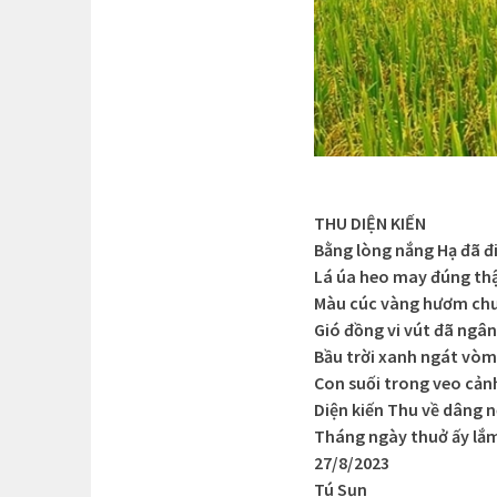
THU DIỆN KIẾN
Bằng lòng nắng Hạ đã đ
Lá úa heo may đúng thậ
Màu cúc vàng hươm chư
Gió đồng vi vút đã ngâ
Bầu trời xanh ngát vòm
Con suối trong veo cản
Diện kiến Thu về dâng n
Tháng ngày thuở ấy lắ
27/8/2023
Tú Sụn