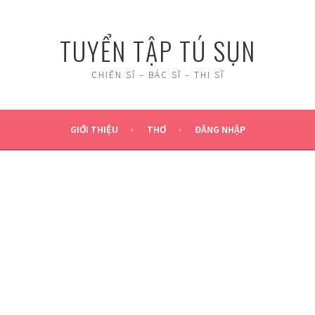
TUYỂN TẬP TÚ SỤN
CHIẾN SĨ – BÁC SĨ – THI SĨ
GIỚI THIỆU
THƠ
ĐĂNG NHẬP