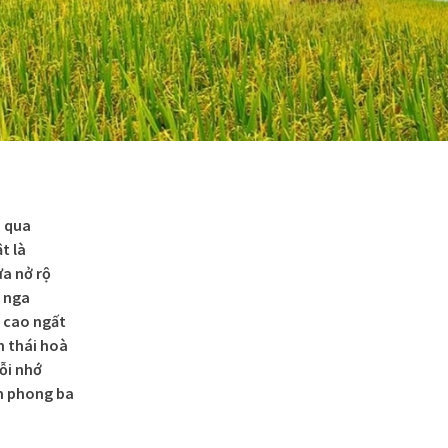
i qua
t là
a nở rộ
n nga
 cao ngất
h thái hoà
ỗi nhớ
m phong ba