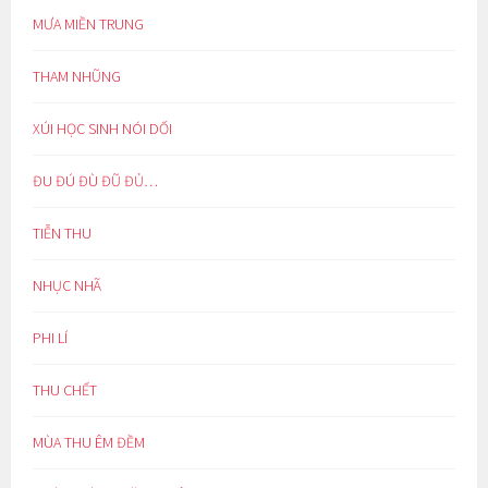
MƯA MIỀN TRUNG
THAM NHŨNG
XÚI HỌC SINH NÓI DỐI
ĐU ĐÚ ĐÙ ĐŨ ĐỦ…
TIỄN THU
NHỤC NHÃ
PHI LÍ
THU CHẾT
MÙA THU ÊM ĐỀM