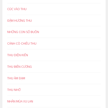
CÚC VÀO THU
ĐẬM HƯƠNG THU
NHỮNG CON SỐ BUỒN
CÁNH CÒ CHIỀU THU
THU DIỆN KIẾN
THU BIÊN CƯƠNG
THU ẢM ĐẠM
THU NHỚ
NHÂN MÙA VU LAN