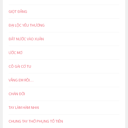
GIỌT ĐẮNG
ĐẠI LỘC YÊU THƯƠNG
ĐẤT NƯỚC VÀO XUÂN
ƯỚC MƠ
CÔ GÁI CƠ TU
VẮNG EM RỒI…
CHÁN ĐỜI
TAY LÀM HÀM NHAI
CHUNG TAY THỜ PHỤNG TỔ TIÊN