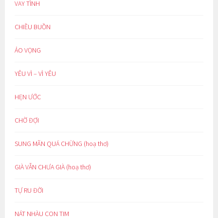
VAY TÌNH
CHIỀU BUỒN
ẢO VỌNG
YÊU VÌ – VÌ YÊU
HẸN ƯỚC
CHỜ ĐỢI
SUNG MÃN QUÁ CHỪNG (hoạ thơ)
GIÀ VẪN CHƯA GIÀ (hoạ thơ)
TỰ RU ĐỜI
NÁT NHÀU CON TIM