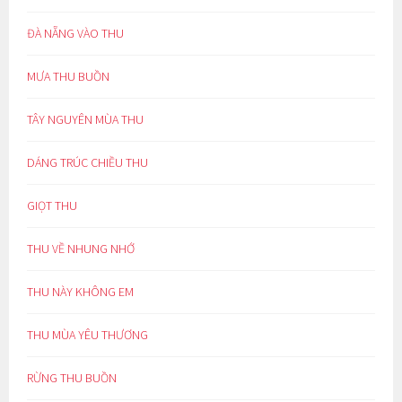
ĐÀ NẴNG VÀO THU
MƯA THU BUỒN
TÂY NGUYÊN MÙA THU
DÁNG TRÚC CHIỀU THU
GIỌT THU
THU VỀ NHUNG NHỚ
THU NÀY KHÔNG EM
THU MÙA YÊU THƯƠNG
RỪNG THU BUỒN