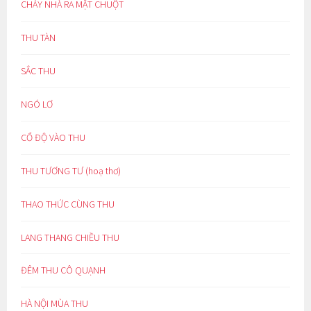
CHÁY NHÀ RA MẶT CHUỘT
THU TÀN
SẮC THU
NGÓ LƠ
CỔ ĐỘ VÀO THU
THU TƯƠNG TƯ (hoạ thơ)
THAO THỨC CÙNG THU
LANG THANG CHIỀU THU
ĐÊM THU CÔ QUẠNH
HÀ NỘI MÙA THU