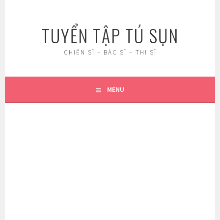
Skip
to
TUYỂN TẬP TÚ SỤN
content
CHIẾN SĨ – BÁC SĨ – THI SĨ
MENU