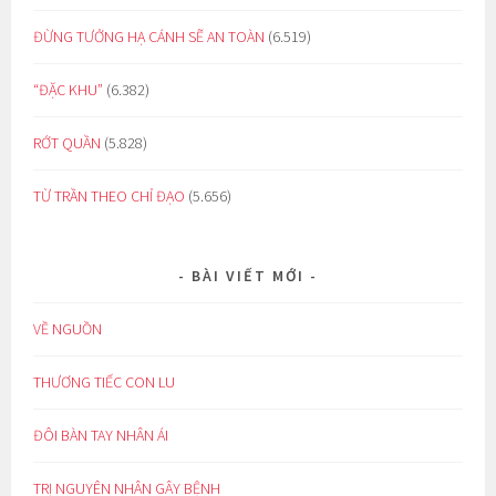
ĐỪNG TƯỞNG HẠ CÁNH SẼ AN TOÀN
(6.519)
“ĐẶC KHU”
(6.382)
RỚT QUẦN
(5.828)
TỪ TRẦN THEO CHỈ ĐẠO
(5.656)
BÀI VIẾT MỚI
VỀ NGUỒN
THƯƠNG TIẾC CON LU
ĐÔI BÀN TAY NHÂN ÁI
TRỊ NGUYÊN NHÂN GÂY BỆNH