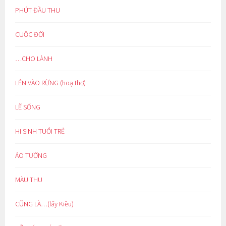
PHÚT ĐẦU THU
CUỘC ĐỜI
…CHO LÀNH
LẺN VÀO RỪNG (hoạ thơ)
LẼ SỐNG
HI SINH TUỔI TRẺ
ẢO TƯỞNG
MÀU THU
CŨNG LÀ…(lẩy Kiều)