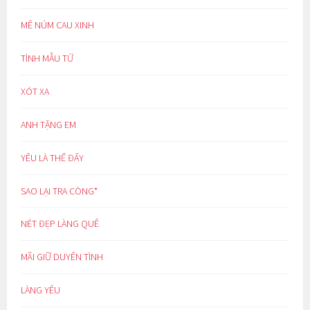
MÊ NÚM CAU XINH
TÌNH MẪU TỬ
XÓT XA
ANH TẶNG EM
YÊU LÀ THẾ ĐẤY
SAO LẠI TRA CÒNG*
NÉT ĐẸP LÀNG QUÊ
MÃI GIỮ DUYÊN TÌNH
LÀNG YÊU