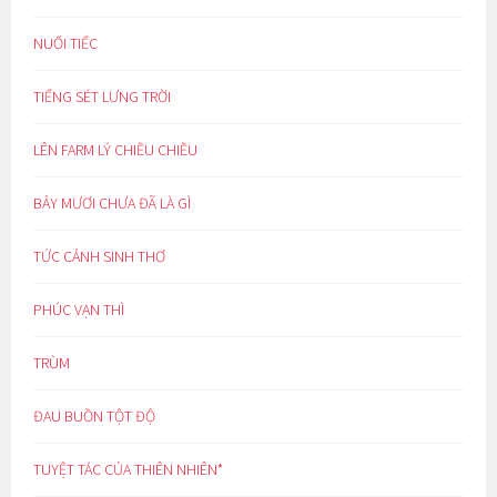
NUỐI TIẾC
TIẾNG SÉT LƯNG TRỜI
LÊN FARM LÝ CHIỀU CHIỀU
BẢY MƯƠI CHƯA ĐÃ LÀ GÌ
TỨC CẢNH SINH THƠ
PHÚC VẠN THÌ
TRÙM
ĐAU BUỒN TỘT ĐỘ
TUYỆT TÁC CỦA THIÊN NHIÊN*