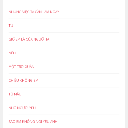
NHỮNG VIỆC TA CẦN LÀM NGAY
TU
GIỜ EM LÀ CỦA NGƯỜI TA
NẾU…
MỘT TRỜI XUÂN
CHIỀU KHÔNG EM
TỪ MẪU
NHỚ NGƯỜI YÊU
SAO EM KHÔNG NÓI YÊU ANH