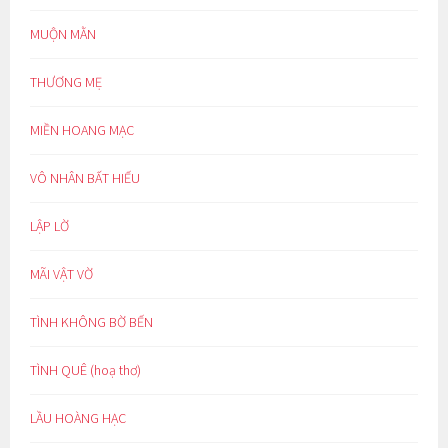
MUỘN MẰN
THƯƠNG MẸ
MIỀN HOANG MẠC
VÔ NHÂN BẤT HIẾU
LẬP LỜ
MÃI VẬT VỜ
TÌNH KHÔNG BỜ BẾN
TÌNH QUÊ (hoạ thơ)
LẦU HOÀNG HẠC