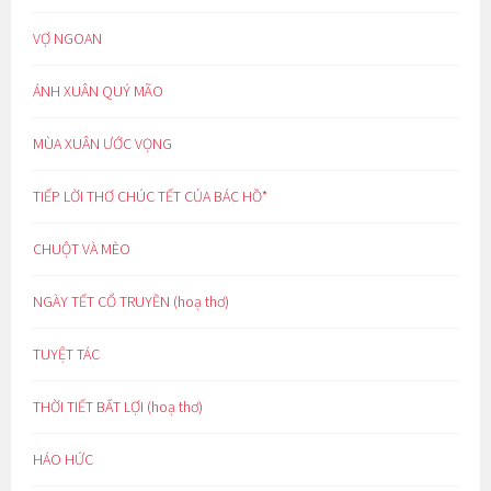
VỢ NGOAN
ÁNH XUÂN QUÝ MÃO
MÙA XUÂN ƯỚC VỌNG
TIẾP LỜI THƠ CHÚC TẾT CỦA BÁC HỒ*
CHUỘT VÀ MÈO
NGÀY TẾT CỔ TRUYỀN (hoạ thơ)
TUYỆT TÁC
THỜI TIẾT BẤT LỢI (hoạ thơ)
HÁO HỨC