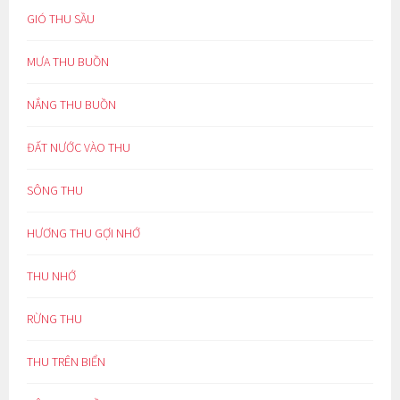
GIÓ THU SẦU
MƯA THU BUỒN
NẮNG THU BUỒN
ĐẤT NƯỚC VÀO THU
SÔNG THU
HƯƠNG THU GỢI NHỚ
THU NHỚ
RỪNG THU
THU TRÊN BIỂN