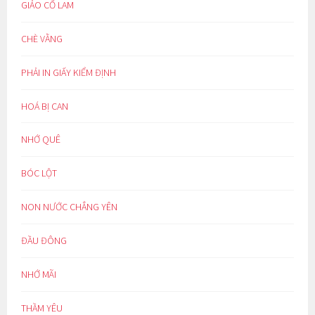
GIẢO CỔ LAM
CHÈ VẰNG
PHẢI IN GIẤY KIỂM ĐỊNH
HOÁ BỊ CAN
NHỚ QUÊ
BÓC LỘT
NON NƯỚC CHẲNG YÊN
ĐẦU ĐÔNG
NHỚ MÃI
THẦM YÊU