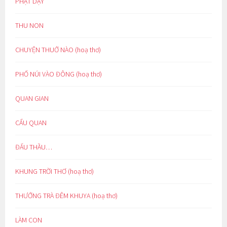
PHẬT DẠY
THU NON
CHUYỆN THUỞ NÀO (hoạ thơ)
PHỐ NÚI VÀO ĐÔNG (hoạ thơ)
QUAN GIAN
CẨU QUAN
ĐẤU THẦU…
KHUNG TRỜI THƠ (hoạ thơ)
THƯỞNG TRÀ ĐÊM KHUYA (hoạ thơ)
LÀM CON