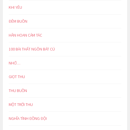
KHI YÊU
ĐÊM BUỒN
HÂN HOAN CẢM TÁC
100 BÀI THẤT NGÔN BÁT CÚ
NHỚ…
GIỌT THU
THU BUỒN
MỘT TRỜI THU
NGHĨA TÌNH ĐỒNG ĐỘI