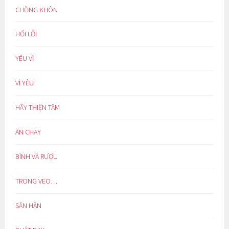
CHỒNG KHÔN
HỐI LỖI
YÊU VÌ
VÌ YÊU
HÃY THIỆN TÂM
ĂN CHAY
BÌNH VÀ RƯỢU
TRONG VEO…
SÂN HẬN