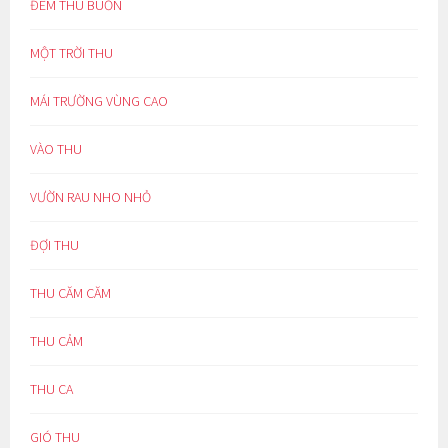
ĐÊM THU BUỒN
MỘT TRỜI THU
MÁI TRƯỜNG VÙNG CAO
VÀO THU
VƯỜN RAU NHO NHỎ
ĐỢI THU
THU CĂM CĂM
THU CẢM
THU CA
GIÓ THU