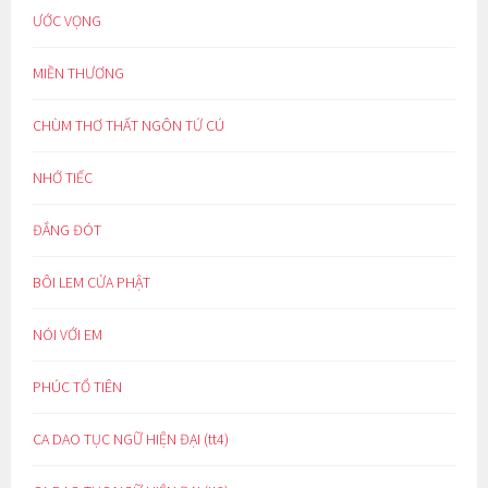
ƯỚC VỌNG
MIỀN THƯƠNG
CHÙM THƠ THẤT NGÔN TỨ CÚ
NHỚ TIẾC
ĐẮNG ĐÓT
BÔI LEM CỬA PHẬT
NÓI VỚI EM
PHÚC TỔ TIÊN
CA DAO TỤC NGỮ HIỆN ĐẠI (tt4)