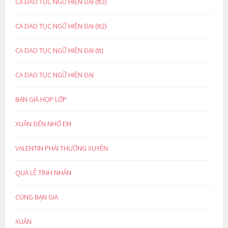
CA DAO TỤC NGỮ HIỆN ĐẠI (tt3)
CA DAO TỤC NGỮ HIỆN ĐẠI (tt2)
CA DAO TỤC NGỮ HIỆN ĐẠI (tt)
CA DAO TỤC NGỮ HIỆN ĐẠI
BẠN GIÀ HỌP LỚP
XUÂN ĐẾN NHỚ EM
VALENTIN PHẢI THƯỜNG XUYÊN
QUÀ LỄ TÌNH NHÂN
CÙNG BẠN GIÀ
XUÂN