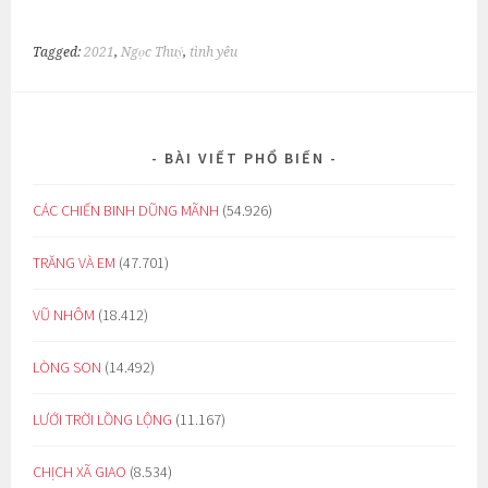
Tagged:
2021
,
Ngọc Thuỷ
,
tình yêu
BÀI VIẾT PHỔ BIẾN
CÁC CHIẾN BINH DŨNG MÃNH
(54.926)
TRĂNG VÀ EM
(47.701)
VŨ NHÔM
(18.412)
LÒNG SON
(14.492)
LƯỚI TRỜI LỒNG LỘNG
(11.167)
CHỊCH XÃ GIAO
(8.534)