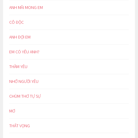
ANH MÃI MONG EM
CÔ ĐỘC
ANH ĐỢI EM
EM CÓ YÊU ANH?
THẦM YÊU
NHỚ NGƯỜI YÊU
CHÙM THƠ TỰ SỰ
MƠ
THẤT VỌNG