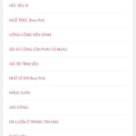
HÃY YÊU VÌ
NGÕ TRÚC (hoạ thơ)
UỔNG CÔNG ĐÈN SÁNH
SỎI ĐÁ CŨNG CẦN PHẢI CÓ NHAU
GIÁ TRỊ TÌNH YÊU
NHỚ VỀ EM (hoạ thơ)
NẮNG XUÂN
GIÓ ĐÔNG
EM LUÔN Ở TRONG TIM ANH