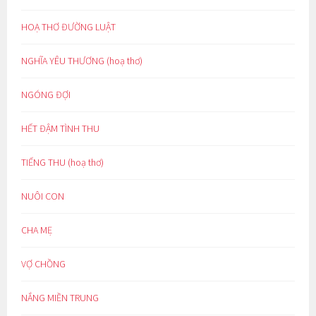
HOẠ THƠ ĐƯỜNG LUẬT
NGHĨA YÊU THƯƠNG (hoạ thơ)
NGÓNG ĐỢI
HẾT ĐẬM TÌNH THU
TIẾNG THU (hoạ thơ)
NUÔI CON
CHA MẸ
VỢ CHỒNG
NẮNG MIỀN TRUNG