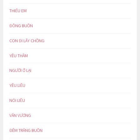
THIẾU EM
ĐÔNG BUỒN
CON ĐI LẤY CHỒNG
YÊU THẦM
NGƯỜI Ở LẠI
YÊU LIỀU
NÓI LIỀU
VẤN VƯƠNG
ĐÊM TRĂNG BUỒN