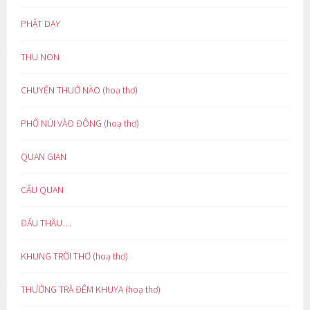
PHẬT DẠY
THU NON
CHUYỆN THUỞ NÀO (hoạ thơ)
PHỐ NÚI VÀO ĐÔNG (hoạ thơ)
QUAN GIAN
CẨU QUAN
ĐẤU THẦU…
KHUNG TRỜI THƠ (hoạ thơ)
THƯỞNG TRÀ ĐÊM KHUYA (hoạ thơ)