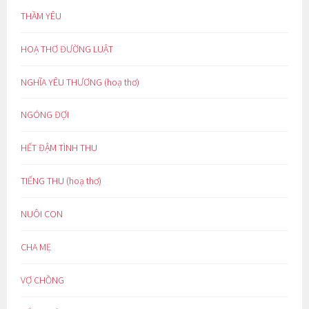
THẦM YÊU
HOẠ THƠ ĐƯỜNG LUẬT
NGHĨA YÊU THƯƠNG (hoạ thơ)
NGÓNG ĐỢI
HẾT ĐẬM TÌNH THU
TIẾNG THU (hoạ thơ)
NUÔI CON
CHA MẸ
VỢ CHỒNG