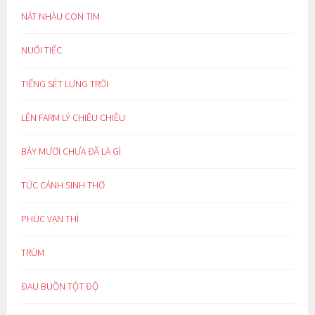
NÁT NHÀU CON TIM
NUỐI TIẾC
TIẾNG SÉT LƯNG TRỜI
LÊN FARM LÝ CHIỀU CHIỀU
BẢY MƯƠI CHƯA ĐÃ LÀ GÌ
TỨC CẢNH SINH THƠ
PHÚC VẠN THÌ
TRÙM
ĐAU BUỒN TỘT ĐỘ