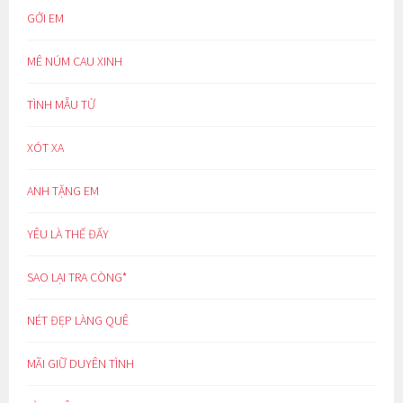
GỞI EM
MÊ NÚM CAU XINH
TÌNH MẪU TỬ
XÓT XA
ANH TẶNG EM
YÊU LÀ THẾ ĐẤY
SAO LẠI TRA CÒNG*
NÉT ĐẸP LÀNG QUÊ
MÃI GIỮ DUYÊN TÌNH