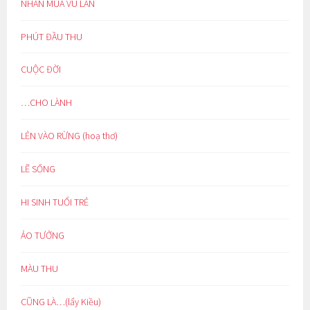
NHÂN MÙA VU LAN
PHÚT ĐẦU THU
CUỘC ĐỜI
…CHO LÀNH
LẺN VÀO RỪNG (hoạ thơ)
LẼ SỐNG
HI SINH TUỔI TRẺ
ẢO TƯỞNG
MÀU THU
CŨNG LÀ…(lẩy Kiều)