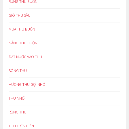
RỪNG THU BUỒN
GIÓ THU SẦU
MƯA THU BUỒN
NẮNG THU BUỒN
ĐẤT NƯỚC VÀO THU
SÔNG THU
HƯƠNG THU GỢI NHỚ
THU NHỚ
RỪNG THU
THU TRÊN BIỂN