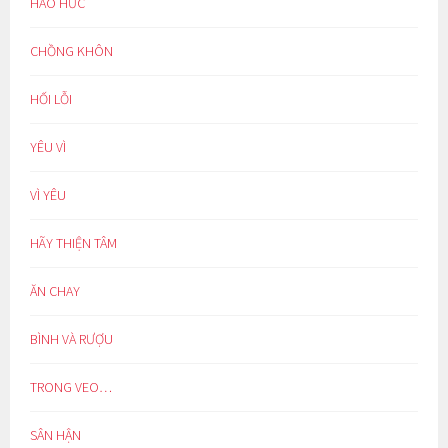
HÁO HỨC
CHỒNG KHÔN
HỐI LỖI
YÊU VÌ
VÌ YÊU
HÃY THIỆN TÂM
ĂN CHAY
BÌNH VÀ RƯỢU
TRONG VEO…
SÂN HẬN