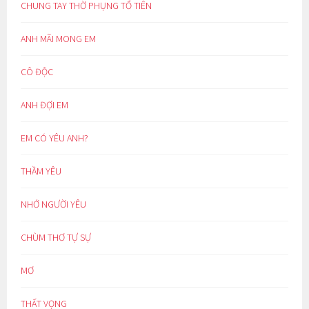
CHUNG TAY THỜ PHỤNG TỔ TIÊN
ANH MÃI MONG EM
CÔ ĐỘC
ANH ĐỢI EM
EM CÓ YÊU ANH?
THẦM YÊU
NHỚ NGƯỜI YÊU
CHÙM THƠ TỰ SỰ
MƠ
THẤT VỌNG