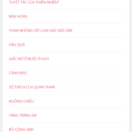
TUYỆT TÁC CỦA THIÊN NHIÊN*
BÀN HOÀN
THAM NHŨNG VẶT LOẠI GIẶC NỘI XÂM
HẬU QUẢ
GIẤC MƠ Ở BUỔI TÀ HUY
CẢNH BÁO
SỞ THÍCH CỦA QUAN THAM
NUÔNG CHIỀU
VẦNG TRĂNG EM
BỒ CÔNG ANH