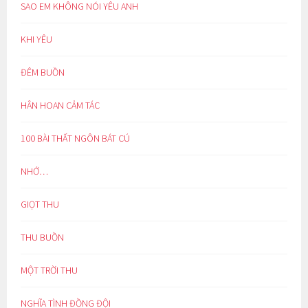
SAO EM KHÔNG NÓI YÊU ANH
KHI YÊU
ĐÊM BUỒN
HÂN HOAN CẢM TÁC
100 BÀI THẤT NGÔN BÁT CÚ
NHỚ…
GIỌT THU
THU BUỒN
MỘT TRỜI THU
NGHĨA TÌNH ĐỒNG ĐỘI