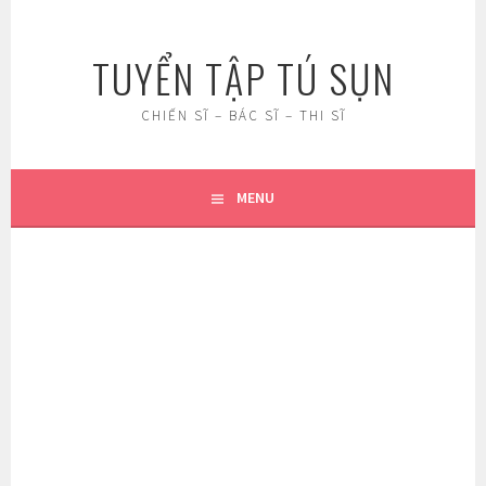
Skip
to
TUYỂN TẬP TÚ SỤN
content
CHIẾN SĨ – BÁC SĨ – THI SĨ
MENU