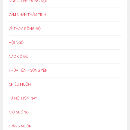
NGHĨA TÌNH ĐỒNG ĐỘI
CẢM NHẬN THÂM TÌNH
VỀ THĂM ĐỒNG ĐỘI
HỘI NGỘ
NÀO CÓ ĐỦ
THỪA TIỀN – SỐNG YÊN
CHIỀU MUỘN
HÀ NỘI HÔM NAY
GIÓ SUÔNG
TRĂNG MUỘN