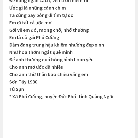
Để đừng ngăn cách, vẹn tròn niềm tin
Ước gì là những cánh chim
Ta cùng bay bỗng đi tìm tự do
Em ơi tất cả ước mơ
Gởi về em đó, mong chờ, nhớ thương
Em là cô gái Phổ Cường
Đảm đang trung hậu khiêm nhường đẹp xinh
Như hoa thơm ngát quê mình
Để anh thương quá bóng hình Loan yêu
Cho anh mơ ước đã nhiều
Cho anh thờ thẫn bao chiều vắng em
Sơn Tây 1980
Tú Sụn
* Xã Phổ Cường, huyện Đức Phổ, tỉnh Quảng Ngãi.