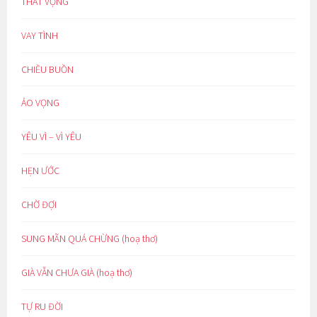
THẤT VỌNG
VAY TÌNH
CHIỀU BUỒN
ẢO VỌNG
YÊU VÌ – VÌ YÊU
HẸN ƯỚC
CHỜ ĐỢI
SUNG MÃN QUÁ CHỪNG (hoạ thơ)
GIÀ VẪN CHƯA GIÀ (hoạ thơ)
TỰ RU ĐỜI