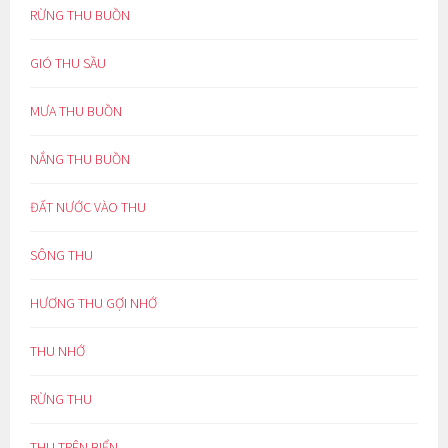
RỪNG THU BUỒN
GIÓ THU SẦU
MƯA THU BUỒN
NẮNG THU BUỒN
ĐẤT NƯỚC VÀO THU
SÔNG THU
HƯƠNG THU GỢI NHỚ
THU NHỚ
RỪNG THU
THU TRÊN BIỂN