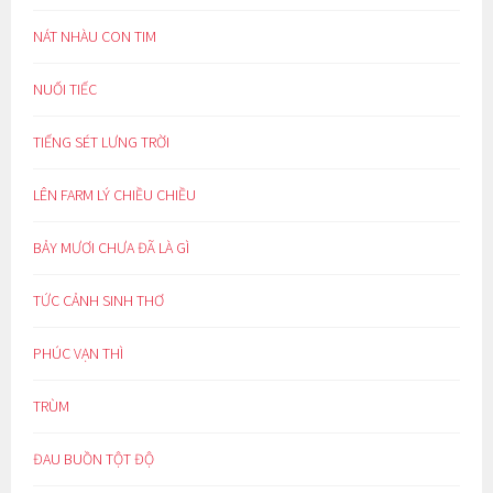
NÁT NHÀU CON TIM
NUỐI TIẾC
TIẾNG SÉT LƯNG TRỜI
LÊN FARM LÝ CHIỀU CHIỀU
BẢY MƯƠI CHƯA ĐÃ LÀ GÌ
TỨC CẢNH SINH THƠ
PHÚC VẠN THÌ
TRÙM
ĐAU BUỒN TỘT ĐỘ