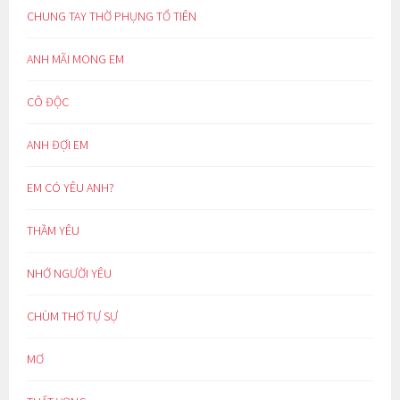
CHUNG TAY THỜ PHỤNG TỔ TIÊN
ANH MÃI MONG EM
CÔ ĐỘC
ANH ĐỢI EM
EM CÓ YÊU ANH?
THẦM YÊU
NHỚ NGƯỜI YÊU
CHÙM THƠ TỰ SỰ
MƠ