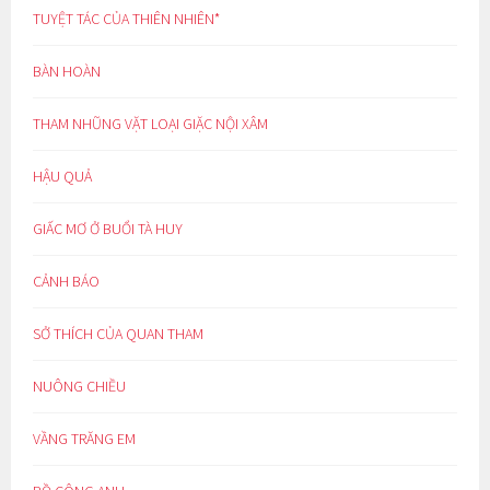
TUYỆT TÁC CỦA THIÊN NHIÊN*
BÀN HOÀN
THAM NHŨNG VẶT LOẠI GIẶC NỘI XÂM
HẬU QUẢ
GIẤC MƠ Ở BUỔI TÀ HUY
CẢNH BÁO
SỞ THÍCH CỦA QUAN THAM
NUÔNG CHIỀU
VẦNG TRĂNG EM