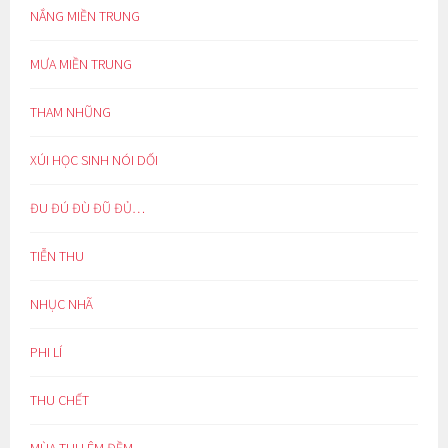
NẮNG MIỀN TRUNG
MƯA MIỀN TRUNG
THAM NHŨNG
XÚI HỌC SINH NÓI DỐI
ĐU ĐÚ ĐÙ ĐŨ ĐỦ…
TIỄN THU
NHỤC NHÃ
PHI LÍ
THU CHẾT
MÙA THU ÊM ĐỀM