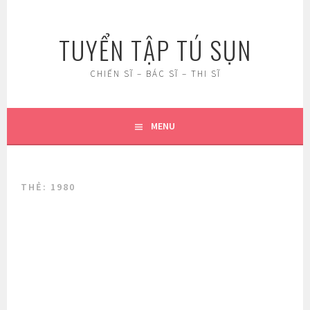
Skip
to
TUYỂN TẬP TÚ SỤN
content
CHIẾN SĨ – BÁC SĨ – THI SĨ
MENU
THẺ:
1980