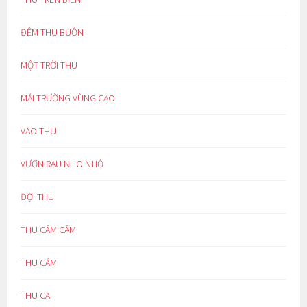
ĐÊM THU BUỒN
MỘT TRỜI THU
MÁI TRƯỜNG VÙNG CAO
VÀO THU
VƯỜN RAU NHO NHỎ
ĐỢI THU
THU CĂM CĂM
THU CẢM
THU CA