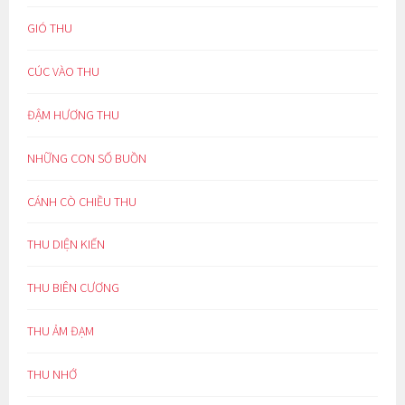
GIÓ THU
CÚC VÀO THU
ĐẬM HƯƠNG THU
NHỮNG CON SỐ BUỒN
CÁNH CÒ CHIỀU THU
THU DIỆN KIẾN
THU BIÊN CƯƠNG
THU ẢM ĐẠM
THU NHỚ