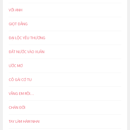
VỚI ANH
GIỌT ĐẮNG
ĐẠI LỘC YÊU THƯƠNG
ĐẤT NƯỚC VÀO XUÂN
ƯỚC MƠ
CÔ GÁI CƠ TU
VẮNG EM RỒI…
CHÁN ĐỜI
TAY LÀM HÀM NHAI