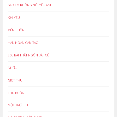
SAO EM KHÔNG NÓI YÊU ANH
KHI YÊU
ĐÊM BUỒN
HÂN HOAN CẢM TÁC
100 BÀI THẤT NGÔN BÁT CÚ
NHỚ…
GIỌT THU
THU BUỒN
MỘT TRỜI THU