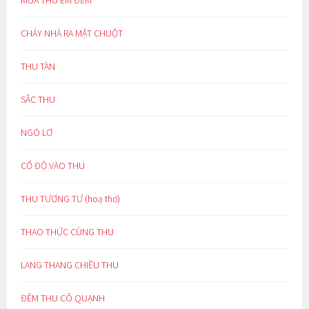
CHÁY NHÀ RA MẶT CHUỘT
THU TÀN
SẮC THU
NGÓ LƠ
CỔ ĐỘ VÀO THU
THU TƯƠNG TƯ (hoạ thơ)
THAO THỨC CÙNG THU
LANG THANG CHIỀU THU
ĐÊM THU CÔ QUẠNH