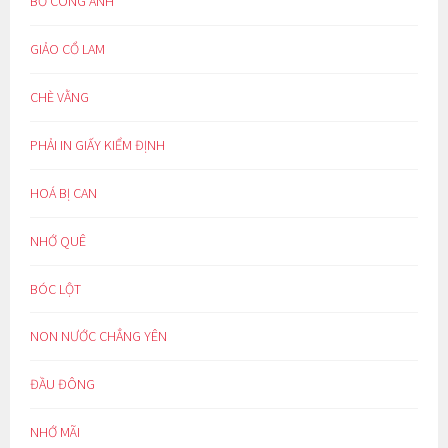
BỒ CÔNG ANH
GIẢO CỔ LAM
CHÈ VẰNG
PHẢI IN GIẤY KIỂM ĐỊNH
HOÁ BỊ CAN
NHỚ QUÊ
BÓC LỘT
NON NƯỚC CHẲNG YÊN
ĐẦU ĐÔNG
NHỚ MÃI