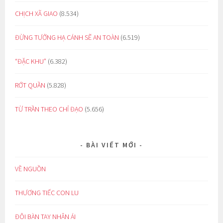
CHỊCH XÃ GIAO
(8.534)
ĐỪNG TƯỞNG HẠ CÁNH SẼ AN TOÀN
(6.519)
“ĐẶC KHU”
(6.382)
RỚT QUẦN
(5.828)
TỪ TRẦN THEO CHỈ ĐẠO
(5.656)
BÀI VIẾT MỚI
VỀ NGUỒN
THƯƠNG TIẾC CON LU
ĐÔI BÀN TAY NHÂN ÁI