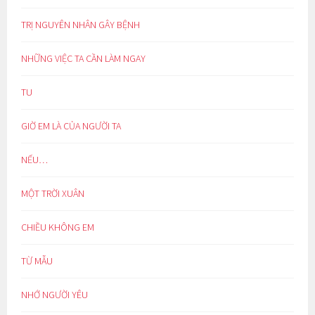
TRỊ NGUYÊN NHÂN GÂY BỆNH
NHỮNG VIỆC TA CẦN LÀM NGAY
TU
GIỜ EM LÀ CỦA NGƯỜI TA
NẾU…
MỘT TRỜI XUÂN
CHIỀU KHÔNG EM
TỪ MẪU
NHỚ NGƯỜI YÊU