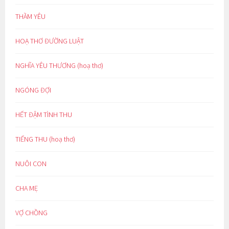
THẦM YÊU
HOẠ THƠ ĐƯỜNG LUẬT
NGHĨA YÊU THƯƠNG (hoạ thơ)
NGÓNG ĐỢI
HẾT ĐẬM TÌNH THU
TIẾNG THU (hoạ thơ)
NUÔI CON
CHA MẸ
VỢ CHỒNG