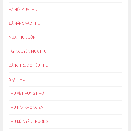
HÀ NỘI MÙA THU
ĐÀ NẴNG VÀO THU
MƯA THU BUỒN
TÂY NGUYÊN MÙA THU
DÁNG TRÚC CHIỀU THU
GIỌT THU
THU VỀ NHUNG NHỚ
THU NÀY KHÔNG EM
THU MÙA YÊU THƯƠNG