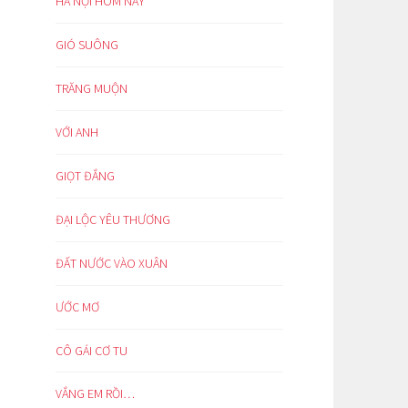
HÀ NỘI HÔM NAY
GIÓ SUÔNG
TRĂNG MUỘN
VỚI ANH
GIỌT ĐẮNG
ĐẠI LỘC YÊU THƯƠNG
ĐẤT NƯỚC VÀO XUÂN
ƯỚC MƠ
CÔ GÁI CƠ TU
VẮNG EM RỒI…