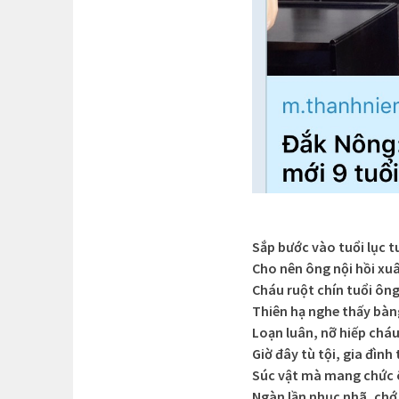
Sắp bước vào tuổi lục t
Cho nên ông nội hồi xu
Cháu ruột chín tuổi ôn
Thiên hạ nghe thấy bàn
Loạn luân, nỡ hiếp chá
Giờ đây tù tội, gia đình
Súc vật mà mang chức
Ngàn lần nhục nhã, ch