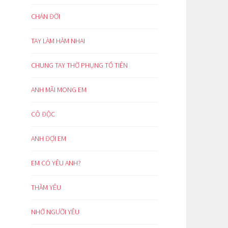
CHÁN ĐỜI
TAY LÀM HÀM NHAI
CHUNG TAY THỜ PHỤNG TỔ TIÊN
ANH MÃI MONG EM
CÔ ĐỘC
ANH ĐỢI EM
EM CÓ YÊU ANH?
THẦM YÊU
NHỚ NGƯỜI YÊU