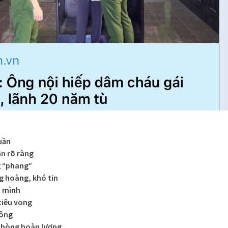
uần
ân rõ ràng
g “phang”
g hoàng, khó tin
u mình
 tiêu vong
 ông
ớ hòng hoàn lương