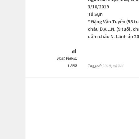
3/10/2019
Tú Sụn
* Đặng Văn Tuyên (58 tuổ
cháu Đ.V.L.N. (9 tuổi, 
dâm cháu N. Lãnh án 20
Post Views:
1.882
Tagged:
2019
,
xã hội