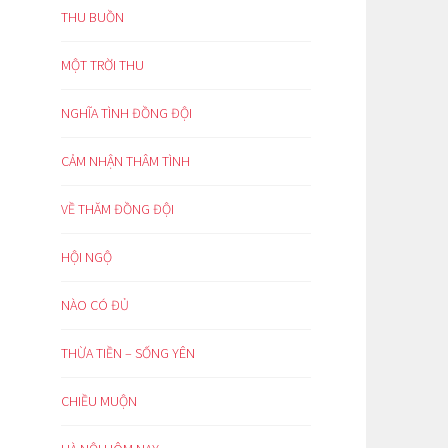
THU BUỒN
MỘT TRỜI THU
NGHĨA TÌNH ĐỒNG ĐỘI
CẢM NHẬN THÂM TÌNH
VỀ THĂM ĐỒNG ĐỘI
HỘI NGỘ
NÀO CÓ ĐỦ
THỪA TIỀN – SỐNG YÊN
CHIỀU MUỘN