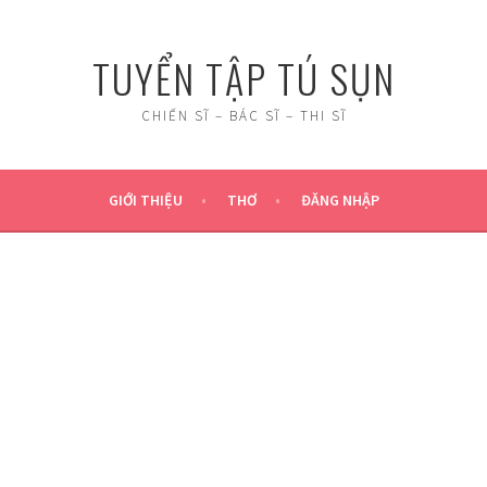
TUYỂN TẬP TÚ SỤN
CHIẾN SĨ – BÁC SĨ – THI SĨ
GIỚI THIỆU
THƠ
ĐĂNG NHẬP