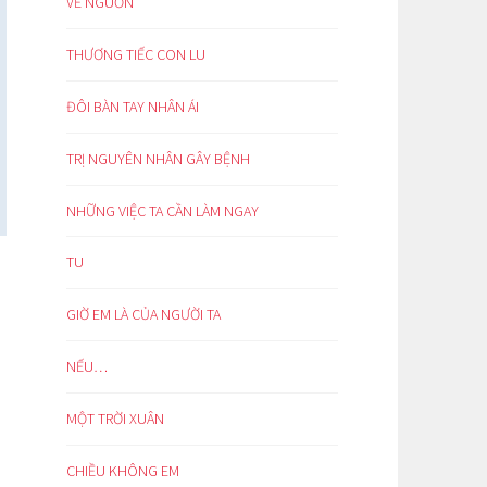
VỀ NGUỒN
THƯƠNG TIẾC CON LU
ĐÔI BÀN TAY NHÂN ÁI
TRỊ NGUYÊN NHÂN GÂY BỆNH
NHỮNG VIỆC TA CẦN LÀM NGAY
TU
GIỜ EM LÀ CỦA NGƯỜI TA
NẾU…
MỘT TRỜI XUÂN
CHIỀU KHÔNG EM