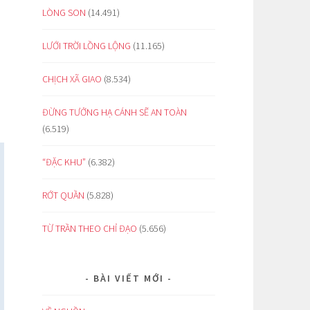
LÒNG SON
(14.491)
LƯỚI TRỜI LỒNG LỘNG
(11.165)
CHỊCH XÃ GIAO
(8.534)
ĐỪNG TƯỞNG HẠ CÁNH SẼ AN TOÀN
(6.519)
“ĐẶC KHU”
(6.382)
RỚT QUẦN
(5.828)
TỪ TRẦN THEO CHỈ ĐẠO
(5.656)
BÀI VIẾT MỚI