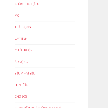
CHÙM THƠ TỰ SỰ
MƠ
THẤT VỌNG
VAY TÌNH
CHIỀU BUỒN
ẢO VỌNG
YÊU VÌ – VÌ YÊU
HẸN ƯỚC
CHỜ ĐỢI
SUNG MÃN QUÁ CHỪNG (hoạ thơ)