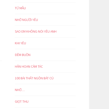
TỪ MẪU
NHỚ NGƯỜI YÊU
SAO EM KHÔNG NÓI YÊU ANH
KHI YÊU
ĐÊM BUỒN
HÂN HOAN CẢM TÁC
100 BÀI THẤT NGÔN BÁT CÚ
NHỚ…
GIỌT THU