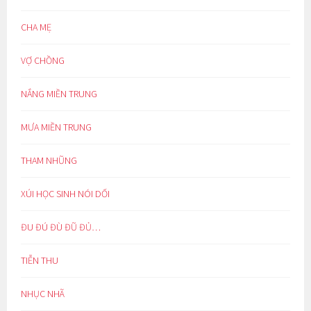
CHA MẸ
VỢ CHỒNG
NẮNG MIỀN TRUNG
MƯA MIỀN TRUNG
THAM NHŨNG
XÚI HỌC SINH NÓI DỐI
ĐU ĐÚ ĐÙ ĐŨ ĐỦ…
TIỄN THU
NHỤC NHÃ