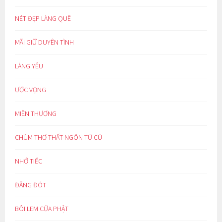
NÉT ĐẸP LÀNG QUÊ
MÃI GIỮ DUYÊN TÌNH
LÀNG YÊU
ƯỚC VỌNG
MIỀN THƯƠNG
CHÙM THƠ THẤT NGÔN TỨ CÚ
NHỚ TIẾC
ĐẮNG ĐÓT
BÔI LEM CỬA PHẬT