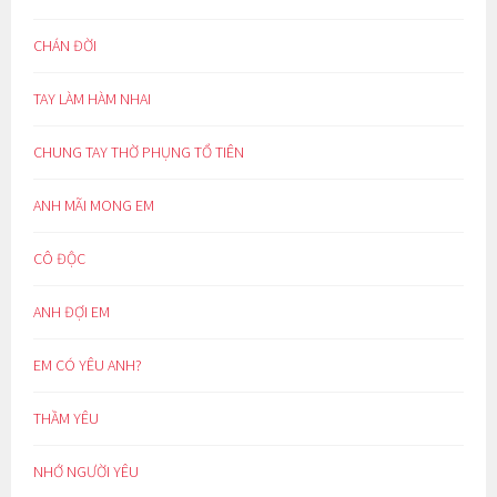
CHÁN ĐỜI
TAY LÀM HÀM NHAI
CHUNG TAY THỜ PHỤNG TỔ TIÊN
ANH MÃI MONG EM
CÔ ĐỘC
ANH ĐỢI EM
EM CÓ YÊU ANH?
THẦM YÊU
NHỚ NGƯỜI YÊU