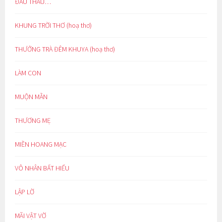
ĐẤU THẦU…
KHUNG TRỜI THƠ (hoạ thơ)
THƯỞNG TRÀ ĐÊM KHUYA (hoạ thơ)
LÀM CON
MUỘN MẰN
THƯƠNG MẸ
MIỀN HOANG MẠC
VÔ NHÂN BẤT HIẾU
LẬP LỜ
MÃI VẬT VỜ