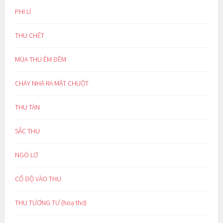
PHI LÍ
THU CHẾT
MÙA THU ÊM ĐỀM
CHÁY NHÀ RA MẶT CHUỘT
THU TÀN
SẮC THU
NGÓ LƠ
CỔ ĐỘ VÀO THU
THU TƯƠNG TƯ (hoạ thơ)