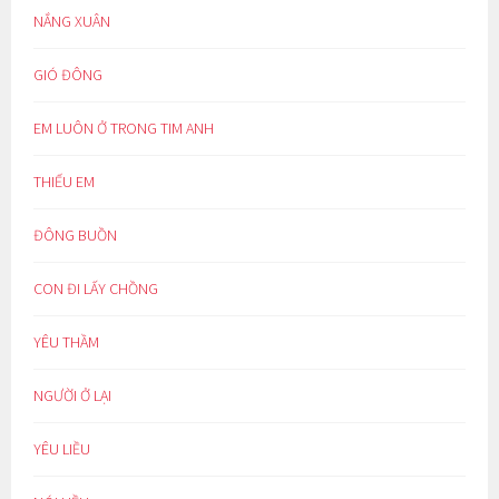
NẮNG XUÂN
GIÓ ĐÔNG
EM LUÔN Ở TRONG TIM ANH
THIẾU EM
ĐÔNG BUỒN
CON ĐI LẤY CHỒNG
YÊU THẦM
NGƯỜI Ở LẠI
YÊU LIỀU