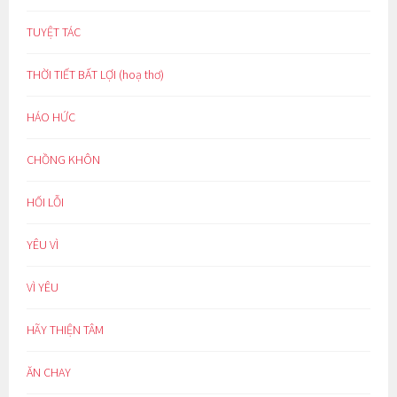
TUYỆT TÁC
THỜI TIẾT BẤT LỢI (hoạ thơ)
HÁO HỨC
CHỒNG KHÔN
HỐI LỖI
YÊU VÌ
VÌ YÊU
HÃY THIỆN TÂM
ĂN CHAY