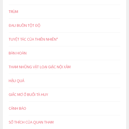
TRÙM
ĐAU BUỒN TỘT ĐỘ
TUYỆT TÁC CỦA THIÊN NHIÊN*
BÀN HOÀN
THAM NHŨNG VẶT LOẠI GIẶC NỘI XÂM
HẬU QUẢ
GIẤC MƠ Ở BUỔI TÀ HUY
CẢNH BÁO
SỞ THÍCH CỦA QUAN THAM