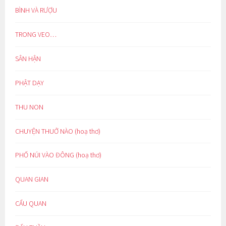
BÌNH VÀ RƯỢU
TRONG VEO…
SÂN HẬN
PHẬT DẠY
THU NON
CHUYỆN THUỞ NÀO (hoạ thơ)
PHỐ NÚI VÀO ĐÔNG (hoạ thơ)
QUAN GIAN
CẨU QUAN