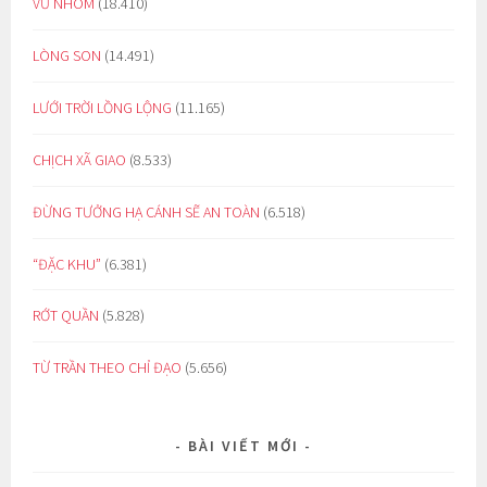
VŨ NHÔM
(18.410)
LÒNG SON
(14.491)
LƯỚI TRỜI LỒNG LỘNG
(11.165)
CHỊCH XÃ GIAO
(8.533)
ĐỪNG TƯỞNG HẠ CÁNH SẼ AN TOÀN
(6.518)
“ĐẶC KHU”
(6.381)
RỚT QUẦN
(5.828)
TỪ TRẦN THEO CHỈ ĐẠO
(5.656)
BÀI VIẾT MỚI