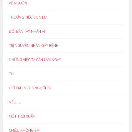
VỀ NGUỒN
THƯƠNG TIẾC CON LU
ĐÔI BÀN TAY NHÂN ÁI
TRỊ NGUYÊN NHÂN GÂY BỆNH
NHỮNG VIỆC TA CẦN LÀM NGAY
TU
GIỜ EM LÀ CỦA NGƯỜI TA
NẾU…
MỘT TRỜI XUÂN
CHIỀU KHÔNG EM