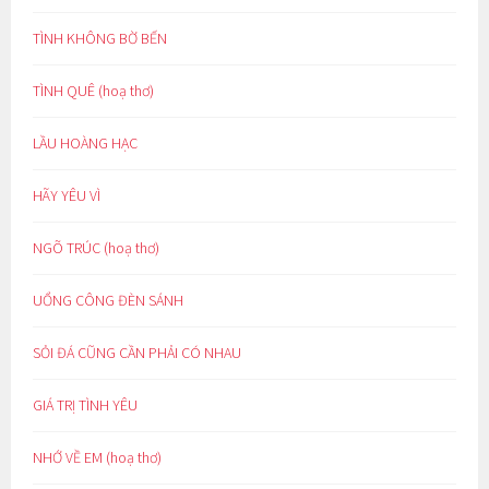
TÌNH KHÔNG BỜ BẾN
TÌNH QUÊ (hoạ thơ)
LẦU HOÀNG HẠC
HÃY YÊU VÌ
NGÕ TRÚC (hoạ thơ)
UỔNG CÔNG ĐÈN SÁNH
SỎI ĐÁ CŨNG CẦN PHẢI CÓ NHAU
GIÁ TRỊ TÌNH YÊU
NHỚ VỀ EM (hoạ thơ)