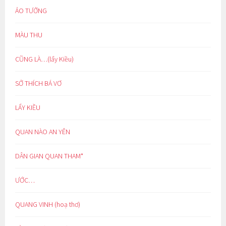
ẢO TƯỞNG
MÀU THU
CŨNG LÀ…(lẩy Kiều)
SỞ THÍCH BÁ VƠ
LẨY KIỀU
QUAN NÀO AN YÊN
DÂN GIAN QUAN THAM*
ƯỚC…
QUANG VINH (hoạ thơ)