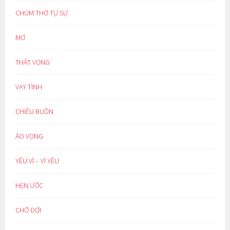
CHÙM THƠ TỰ SỰ
MƠ
THẤT VỌNG
VAY TÌNH
CHIỀU BUỒN
ẢO VỌNG
YÊU VÌ – VÌ YÊU
HẸN ƯỚC
CHỜ ĐỢI