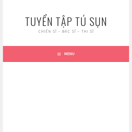
Skip
to
TUYỂN TẬP TÚ SỤN
content
CHIẾN SĨ – BÁC SĨ – THI SĨ
MENU