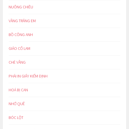
NUÔNG CHIỀU
VẦNG TRĂNG EM
BỒ CÔNG ANH
GIẢO CỔ LAM
CHÈ VẰNG
PHẢI IN GIẤY KIỂM ĐỊNH
HOÁ BỊ CAN
NHỚ QUÊ
BÓC LỘT