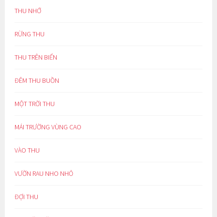
THU NHỚ
RỪNG THU
THU TRÊN BIỂN
ĐÊM THU BUỒN
MỘT TRỜI THU
MÁI TRƯỜNG VÙNG CAO
VÀO THU
VƯỜN RAU NHO NHỎ
ĐỢI THU