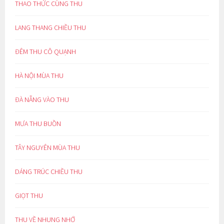
THAO THỨC CÙNG THU
LANG THANG CHIỀU THU
ĐÊM THU CÔ QUẠNH
HÀ NỘI MÙA THU
ĐÀ NẴNG VÀO THU
MƯA THU BUỒN
TÂY NGUYÊN MÙA THU
DÁNG TRÚC CHIỀU THU
GIỌT THU
THU VỀ NHUNG NHỚ