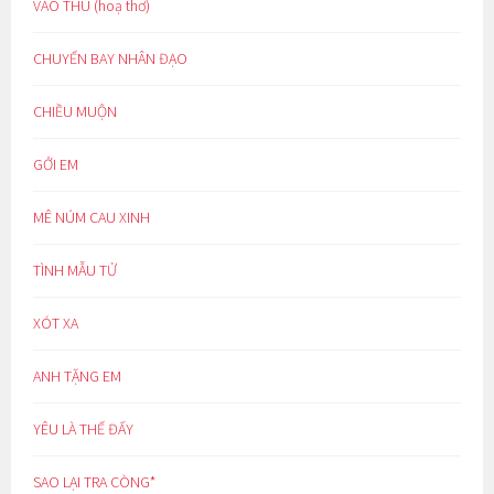
VÀO THU (hoạ thơ)
CHUYẾN BAY NHÂN ĐẠO
CHIỀU MUỘN
GỞI EM
MÊ NÚM CAU XINH
TÌNH MẪU TỬ
XÓT XA
ANH TẶNG EM
YÊU LÀ THẾ ĐẤY
SAO LẠI TRA CÒNG*