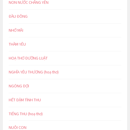
NON NƯỚC CHẲNG YÊN
ĐẦU ĐÔNG
NHỚ MÃI
THẦM YÊU
HOẠ THƠ ĐƯỜNG LUẬT
NGHĨA YÊU THƯƠNG (hoạ thơ)
NGÓNG ĐỢI
HẾT ĐẬM TÌNH THU
TIẾNG THU (hoạ thơ)
NUÔI CON