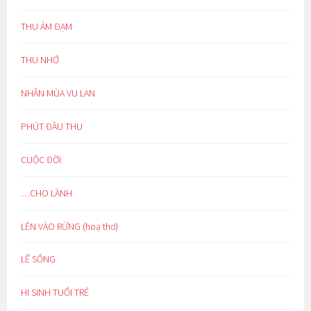
THU ẢM ĐẠM
THU NHỚ
NHÂN MÙA VU LAN
PHÚT ĐẦU THU
CUỘC ĐỜI
…CHO LÀNH
LẺN VÀO RỪNG (hoạ thơ)
LẼ SỐNG
HI SINH TUỔI TRẺ