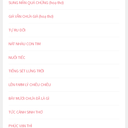
SUNG MÃN QUÁ CHỪNG (hoạ thơ)
GIÀ VẪN CHƯA GIÀ (hoạ thơ)
TỰ RU ĐỜI
NÁT NHÀU CON TIM
NUỐI TIẾC
TIẾNG SÉT LƯNG TRỜI
LÊN FARM LÝ CHIỀU CHIỀU
BẢY MƯƠI CHƯA ĐÃ LÀ GÌ
TỨC CẢNH SINH THƠ
PHÚC VẠN THÌ