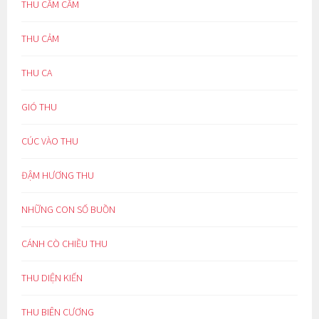
THU CĂM CĂM
THU CẢM
THU CA
GIÓ THU
CÚC VÀO THU
ĐẬM HƯƠNG THU
NHỮNG CON SỐ BUỒN
CÁNH CÒ CHIỀU THU
THU DIỆN KIẾN
THU BIÊN CƯƠNG