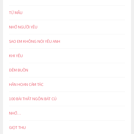
TỪ MẪU
NHỚ NGƯỜI YÊU
SAO EM KHÔNG NÓI YÊU ANH
KHI YÊU
ĐÊM BUỒN
HÂN HOAN CẢM TÁC
100 BÀI THẤT NGÔN BÁT CÚ
NHỚ…
GIỌT THU