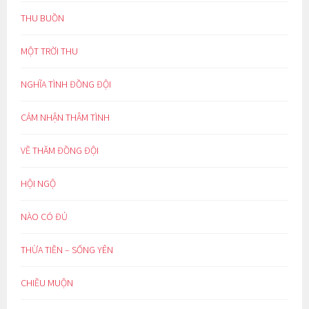
THU BUỒN
MỘT TRỜI THU
NGHĨA TÌNH ĐỒNG ĐỘI
CẢM NHẬN THÂM TÌNH
VỀ THĂM ĐỒNG ĐỘI
HỘI NGỘ
NÀO CÓ ĐỦ
THỪA TIỀN – SỐNG YÊN
CHIỀU MUỘN