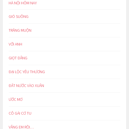
HÀ NỘI HÔM NAY
GIÓ SUÔNG
TRĂNG MUỘN
VỚI ANH
GIỌT ĐẮNG
ĐẠI LỘC YÊU THƯƠNG
ĐẤT NƯỚC VÀO XUÂN
ƯỚC MƠ
CÔ GÁI CƠ TU
VẮNG EM RỒI…