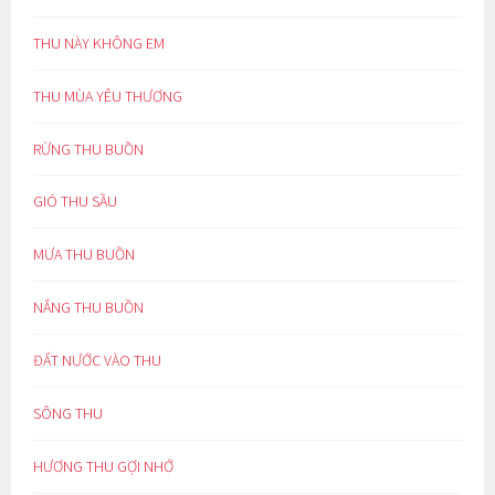
THU NÀY KHÔNG EM
THU MÙA YÊU THƯƠNG
RỪNG THU BUỒN
GIÓ THU SẦU
MƯA THU BUỒN
NẮNG THU BUỒN
ĐẤT NƯỚC VÀO THU
SÔNG THU
HƯƠNG THU GỢI NHỚ