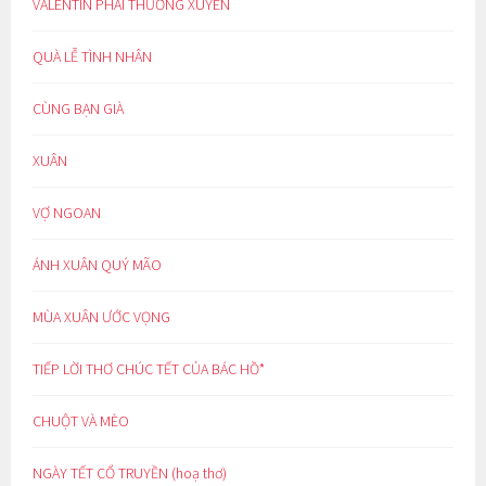
VALENTIN PHẢI THƯỜNG XUYÊN
QUÀ LỄ TÌNH NHÂN
CÙNG BẠN GIÀ
XUÂN
VỢ NGOAN
ÁNH XUÂN QUÝ MÃO
MÙA XUÂN ƯỚC VỌNG
TIẾP LỜI THƠ CHÚC TẾT CỦA BÁC HỒ*
CHUỘT VÀ MÈO
NGÀY TẾT CỔ TRUYỀN (hoạ thơ)