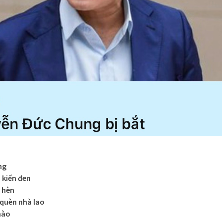
ng
 kiến đen
 hèn
 quèn nhà lao
hào