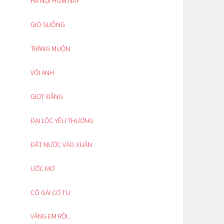
HÀ NỘI HÔM NAY
GIÓ SUÔNG
TRĂNG MUỘN
VỚI ANH
GIỌT ĐẮNG
ĐẠI LỘC YÊU THƯƠNG
ĐẤT NƯỚC VÀO XUÂN
ƯỚC MƠ
CÔ GÁI CƠ TU
VẮNG EM RỒI…