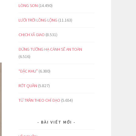
LÒNG SON
(14.490)
LƯỚI TRỜI LỒNG LỘNG
(11.163)
CHỊCH XÃ GIAO
(8.531)
ĐỪNG TƯỞNG HẠ CÁNH SẼ AN TOÀN
(6.516)
“ĐẶC KHU”
(6.380)
RỚT QUẦN
(5.827)
TỪ TRẦN THEO CHỈ ĐẠO
(5.654)
BÀI VIẾT MỚI