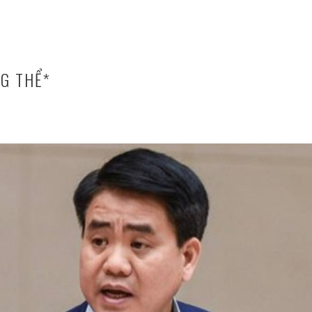
G THỂ*