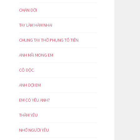
CHÁN ĐỜI
TAY LÀM HÀM NHAI
CHUNG TAY THỜ PHỤNG TỔ TIÊN
ANH MÃI MONG EM
CÔ ĐỘC
ANH ĐỢI EM
EM CÓ YÊU ANH?
THẦM YÊU
NHỚ NGƯỜI YÊU