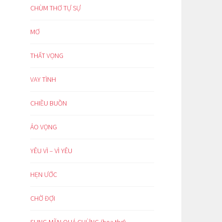
CHÙM THƠ TỰ SỰ
MƠ
THẤT VỌNG
VAY TÌNH
CHIỀU BUỒN
ẢO VỌNG
YÊU VÌ – VÌ YÊU
HẸN ƯỚC
CHỜ ĐỢI
SUNG MÃN QUÁ CHỪNG (hoạ thơ)