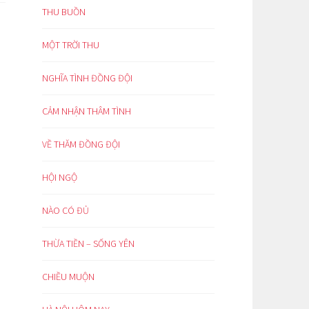
THU BUỒN
MỘT TRỜI THU
NGHĨA TÌNH ĐỒNG ĐỘI
CẢM NHẬN THÂM TÌNH
VỀ THĂM ĐỒNG ĐỘI
HỘI NGỘ
NÀO CÓ ĐỦ
THỪA TIỀN – SỐNG YÊN
CHIỀU MUỘN