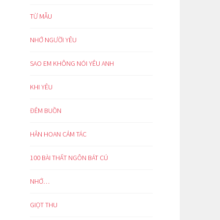
TỪ MẪU
NHỚ NGƯỜI YÊU
SAO EM KHÔNG NÓI YÊU ANH
KHI YÊU
ĐÊM BUỒN
HÂN HOAN CẢM TÁC
100 BÀI THẤT NGÔN BÁT CÚ
NHỚ…
GIỌT THU