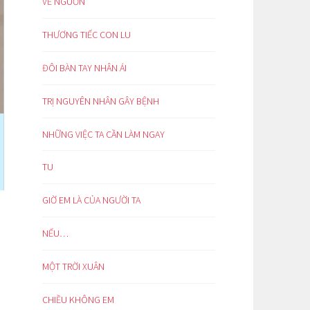
VỀ NGUỒN
THƯƠNG TIẾC CON LU
ĐÔI BÀN TAY NHÂN ÁI
TRỊ NGUYÊN NHÂN GÂY BỆNH
NHỮNG VIỆC TA CẦN LÀM NGAY
TU
GIỜ EM LÀ CỦA NGƯỜI TA
NẾU…
MỘT TRỜI XUÂN
CHIỀU KHÔNG EM