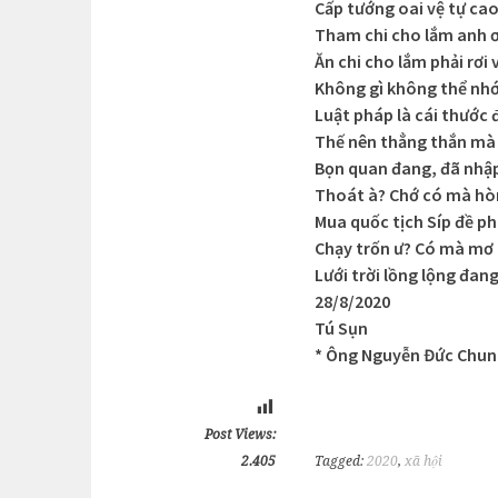
Cấp tướng oai vệ tự cao
Tham chi cho lắm anh ơ
Ăn chi cho lắm phải rơi 
Không gì không thể nh
Luật pháp là cái thước
Thế nên thẳng thắn mà
Bọn quan đang, đã nhậ
Thoát à? Chớ có mà h
Mua quốc tịch Síp đề p
Chạy trốn ư? Có mà mơ
Lưới trời lồng lộng đan
28/8/2020
Tú Sụn
* Ông Nguyễn Đức Chung
Post Views:
2.405
Tagged:
2020
,
xã hội