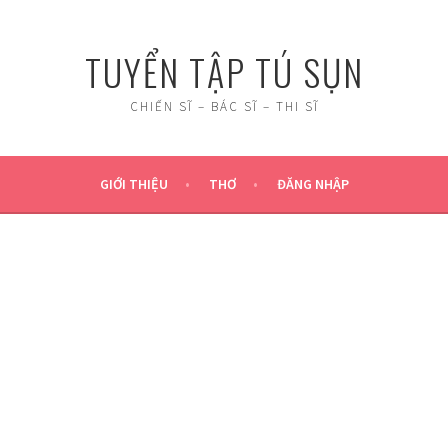
TUYỂN TẬP TÚ SỤN
CHIẾN SĨ – BÁC SĨ – THI SĨ
GIỚI THIỆU
THƠ
ĐĂNG NHẬP