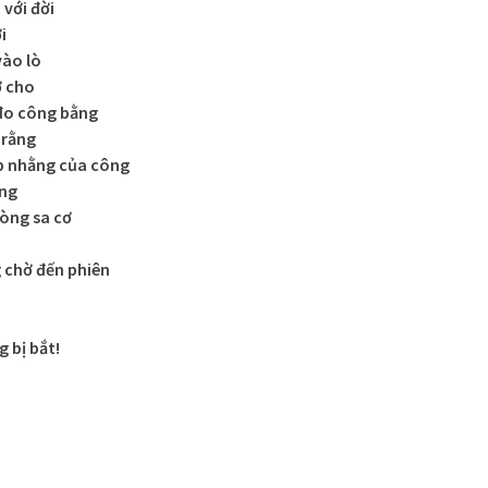
 với đời
i
vào lò
ớ cho
 đo công bằng
 rằng
p nhằng của công
òng
hòng sa cơ
g chờ đến phiên
 bị bắt!