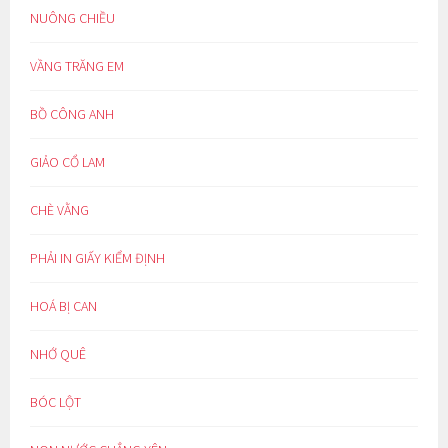
NUÔNG CHIỀU
VẦNG TRĂNG EM
BỒ CÔNG ANH
GIẢO CỔ LAM
CHÈ VẰNG
PHẢI IN GIẤY KIỂM ĐỊNH
HOÁ BỊ CAN
NHỚ QUÊ
BÓC LỘT