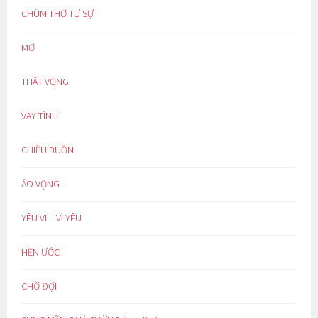
CHÙM THƠ TỰ SỰ
MƠ
THẤT VỌNG
VAY TÌNH
CHIỀU BUỒN
ẢO VỌNG
YÊU VÌ – VÌ YÊU
HẸN ƯỚC
CHỜ ĐỢI