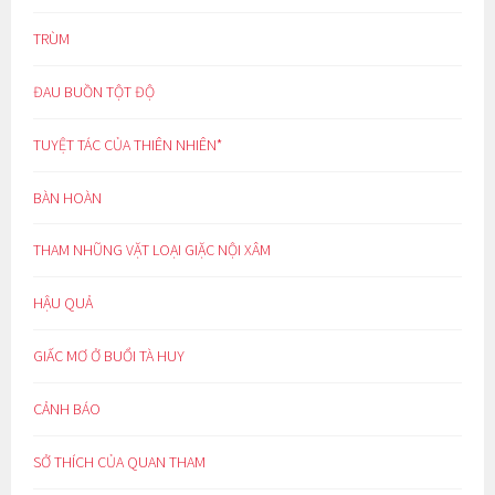
TRÙM
ĐAU BUỒN TỘT ĐỘ
TUYỆT TÁC CỦA THIÊN NHIÊN*
BÀN HOÀN
THAM NHŨNG VẶT LOẠI GIẶC NỘI XÂM
HẬU QUẢ
GIẤC MƠ Ở BUỔI TÀ HUY
CẢNH BÁO
SỞ THÍCH CỦA QUAN THAM