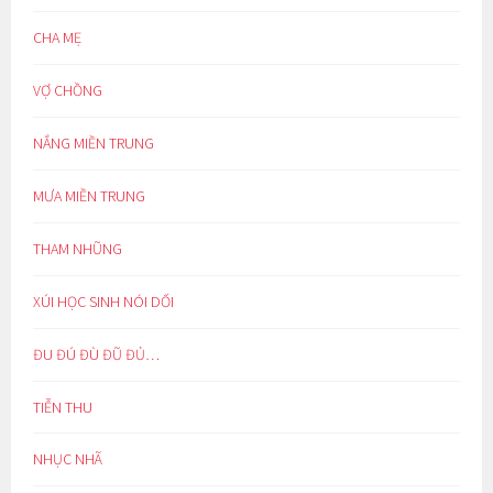
CHA MẸ
VỢ CHỒNG
NẮNG MIỀN TRUNG
MƯA MIỀN TRUNG
THAM NHŨNG
XÚI HỌC SINH NÓI DỐI
ĐU ĐÚ ĐÙ ĐŨ ĐỦ…
TIỄN THU
NHỤC NHÃ