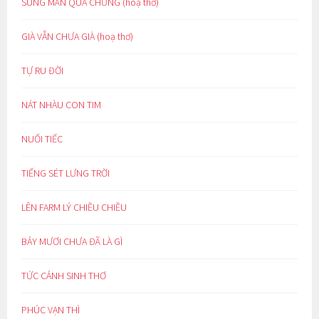
SUNG MÃN QUÁ CHỪNG (hoạ thơ)
GIÀ VẪN CHƯA GIÀ (hoạ thơ)
TỰ RU ĐỜI
NÁT NHÀU CON TIM
NUỐI TIẾC
TIẾNG SÉT LƯNG TRỜI
LÊN FARM LÝ CHIỀU CHIỀU
BẢY MƯƠI CHƯA ĐÃ LÀ GÌ
TỨC CẢNH SINH THƠ
PHÚC VẠN THÌ