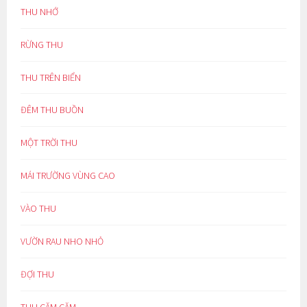
THU NHỚ
RỪNG THU
THU TRÊN BIỂN
ĐÊM THU BUỒN
MỘT TRỜI THU
MÁI TRƯỜNG VÙNG CAO
VÀO THU
VƯỜN RAU NHO NHỎ
ĐỢI THU