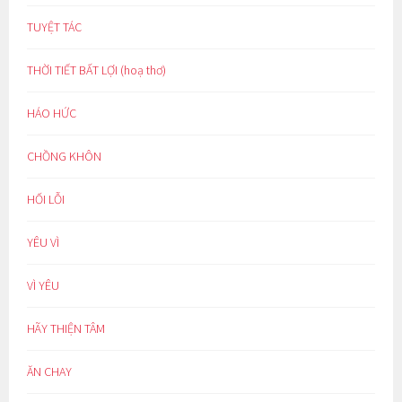
TUYỆT TÁC
THỜI TIẾT BẤT LỢI (hoạ thơ)
HÁO HỨC
CHỒNG KHÔN
HỐI LỖI
YÊU VÌ
VÌ YÊU
HÃY THIỆN TÂM
ĂN CHAY