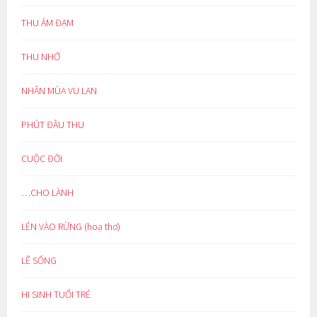
THU ẢM ĐẠM
THU NHỚ
NHÂN MÙA VU LAN
PHÚT ĐẦU THU
CUỘC ĐỜI
…CHO LÀNH
LẺN VÀO RỪNG (hoạ thơ)
LẼ SỐNG
HI SINH TUỔI TRẺ