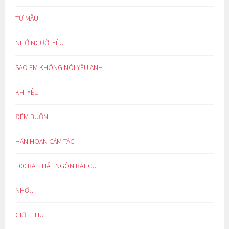
TỪ MẪU
NHỚ NGƯỜI YÊU
SAO EM KHÔNG NÓI YÊU ANH
KHI YÊU
ĐÊM BUỒN
HÂN HOAN CẢM TÁC
100 BÀI THẤT NGÔN BÁT CÚ
NHỚ…
GIỌT THU