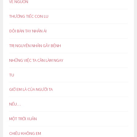
VỀ NGUỒN
THƯƠNG TIẾC CON LU
ĐÔI BÀN TAY NHÂN ÁI
TRỊ NGUYÊN NHÂN GÂY BỆNH
NHỮNG VIỆC TA CẦN LÀM NGAY
TU
GIỜ EM LÀ CỦA NGƯỜI TA
NẾU…
MỘT TRỜI XUÂN
CHIỀU KHÔNG EM