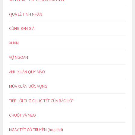
QUÀ LỄ TÌNH NHÂN
CÙNG BẠN GIÀ
XUÂN
VỢ NGOAN
ÁNH XUÂN QUÝ MÃO
MÙA XUÂN ƯỚC VỌNG
TIẾP LỜI THƠ CHÚC TẾT CỦA BÁC HỒ*
CHUỘT VÀ MÈO
NGÀY TẾT CỔ TRUYỀN (hoạ thơ)