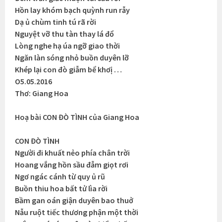
Hồn lay khóm bạch quỳnh run rẫy
Dạ ủ chùm tinh tú rã rời
Nguyệt vỡ thu tàn thay lá đổ
Lòng nghe hạ úa ngỡ giao thời
Ngăn làn sóng nhỏ buồn duyên lỡ
Khép lại con đò giẫm bể khơị …
O5.05.2016
Thơ: Giang Hoa
Hoạ bài CON ĐÒ TÌNH của Giang Hoa
CON ĐÒ TÌNH
Người đi khuất nẻo phía chân trời
Hoang vắng hồn sầu đẫm giọt rơi
Ngơ ngác cánh từ quy ủ rũ
Buồn thiu hoa bất tử lìa rời
Bầm gan oán giận duyên bao thuở
Nẫu ruột tiếc thương phận một thời