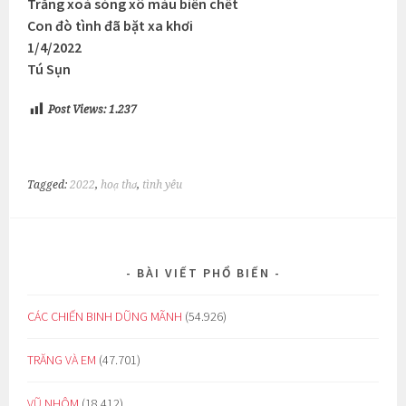
Trắng xoá sóng xô màu biển chết
Con đò tình đã bặt xa khơi
1/4/2022
Tú Sụn
Post Views:
1.237
Tagged:
2022
,
hoạ thơ
,
tình yêu
BÀI VIẾT PHỔ BIẾN
CÁC CHIẾN BINH DŨNG MÃNH
(54.926)
TRĂNG VÀ EM
(47.701)
VŨ NHÔM
(18.412)