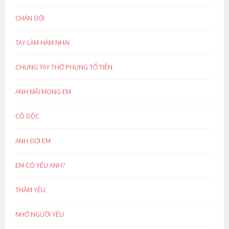
CHÁN ĐỜI
TAY LÀM HÀM NHAI
CHUNG TAY THỜ PHỤNG TỔ TIÊN
ANH MÃI MONG EM
CÔ ĐỘC
ANH ĐỢI EM
EM CÓ YÊU ANH?
THẦM YÊU
NHỚ NGƯỜI YÊU