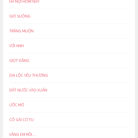
HÀ NỘI HÔM NAY
GIÓ SUÔNG
TRĂNG MUỘN
VỚI ANH
GIỌT ĐẮNG
ĐẠI LỘC YÊU THƯƠNG
ĐẤT NƯỚC VÀO XUÂN
ƯỚC MƠ
CÔ GÁI CƠ TU
VẮNG EM RỒI…