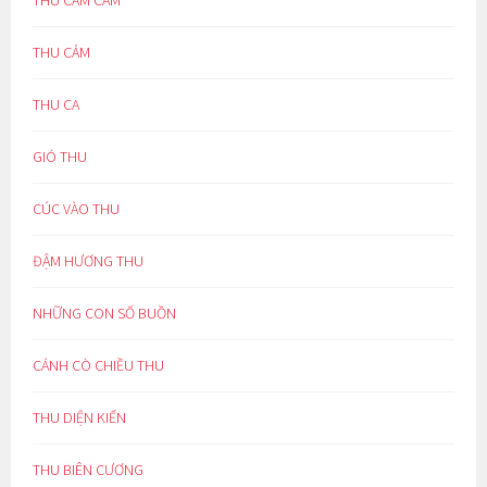
THU CĂM CĂM
THU CẢM
THU CA
GIÓ THU
CÚC VÀO THU
ĐẬM HƯƠNG THU
NHỮNG CON SỐ BUỒN
CÁNH CÒ CHIỀU THU
THU DIỆN KIẾN
THU BIÊN CƯƠNG