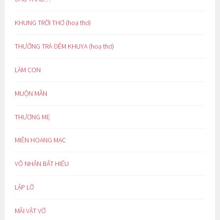
KHUNG TRỜI THƠ (hoạ thơ)
THƯỞNG TRÀ ĐÊM KHUYA (hoạ thơ)
LÀM CON
MUỘN MẰN
THƯƠNG MẸ
MIỀN HOANG MẠC
VÔ NHÂN BẤT HIẾU
LẬP LỜ
MÃI VẬT VỜ