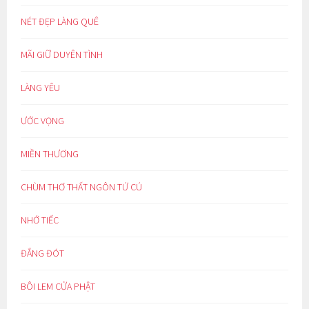
NÉT ĐẸP LÀNG QUÊ
MÃI GIỮ DUYÊN TÌNH
LÀNG YÊU
ƯỚC VỌNG
MIỀN THƯƠNG
CHÙM THƠ THẤT NGÔN TỨ CÚ
NHỚ TIẾC
ĐẮNG ĐÓT
BÔI LEM CỬA PHẬT