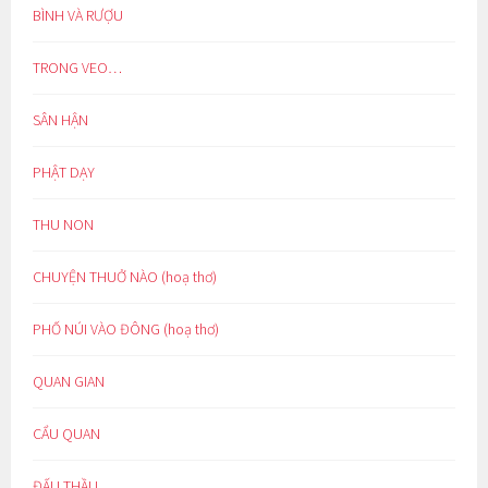
BÌNH VÀ RƯỢU
TRONG VEO…
SÂN HẬN
PHẬT DẠY
THU NON
CHUYỆN THUỞ NÀO (hoạ thơ)
PHỐ NÚI VÀO ĐÔNG (hoạ thơ)
QUAN GIAN
CẨU QUAN
ĐẤU THẦU…