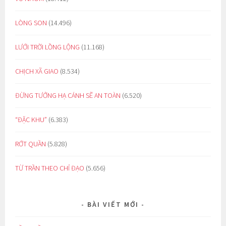
LÒNG SON
(14.496)
LƯỚI TRỜI LỒNG LỘNG
(11.168)
CHỊCH XÃ GIAO
(8.534)
ĐỪNG TƯỞNG HẠ CÁNH SẼ AN TOÀN
(6.520)
“ĐẶC KHU”
(6.383)
RỚT QUẦN
(5.828)
TỪ TRẦN THEO CHỈ ĐẠO
(5.656)
BÀI VIẾT MỚI