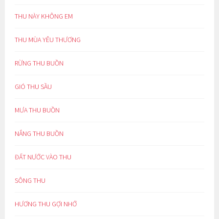
THU NÀY KHÔNG EM
THU MÙA YÊU THƯƠNG
RỪNG THU BUỒN
GIÓ THU SẦU
MƯA THU BUỒN
NẮNG THU BUỒN
ĐẤT NƯỚC VÀO THU
SÔNG THU
HƯƠNG THU GỢI NHỚ