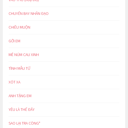
CHUYẾN BAY NHÂN ĐẠO
CHIỀU MUỘN
GỞI EM
MÊ NÚM CAU XINH
TÌNH MẪU TỬ
XÓT XA
ANH TẶNG EM
YÊU LÀ THẾ ĐẤY
SAO LẠI TRA CÒNG*