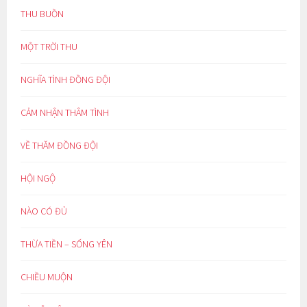
THU BUỒN
MỘT TRỜI THU
NGHĨA TÌNH ĐỒNG ĐỘI
CẢM NHẬN THÂM TÌNH
VỀ THĂM ĐỒNG ĐỘI
HỘI NGỘ
NÀO CÓ ĐỦ
THỪA TIỀN – SỐNG YÊN
CHIỀU MUỘN