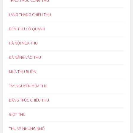
THAO THỨC CÙNG THU
LANG THANG CHIỀU THU
ĐÊM THU CÔ QUẠNH
HÀ NỘI MÙA THU
ĐÀ NẴNG VÀO THU
MƯA THU BUỒN
TÂY NGUYÊN MÙA THU
DÁNG TRÚC CHIỀU THU
GIỌT THU
THU VỀ NHUNG NHỚ