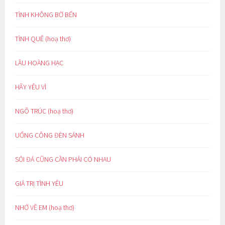
TÌNH KHÔNG BỜ BẾN
TÌNH QUÊ (hoạ thơ)
LẦU HOÀNG HẠC
HÃY YÊU VÌ
NGÕ TRÚC (hoạ thơ)
UỔNG CÔNG ĐÈN SÁNH
SỎI ĐÁ CŨNG CẦN PHẢI CÓ NHAU
GIÁ TRỊ TÌNH YÊU
NHỚ VỀ EM (hoạ thơ)