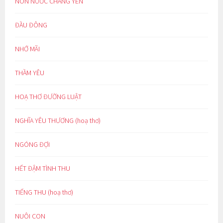
NON NƯỚC CHẲNG YÊN
ĐẦU ĐÔNG
NHỚ MÃI
THẦM YÊU
HOẠ THƠ ĐƯỜNG LUẬT
NGHĨA YÊU THƯƠNG (hoạ thơ)
NGÓNG ĐỢI
HẾT ĐẬM TÌNH THU
TIẾNG THU (hoạ thơ)
NUÔI CON