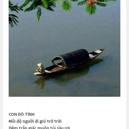
CON ĐÒ TÌNH
Mỗi độ người đi gió trở trời
Đêm trằn giấc muộn tủi sầu rơi