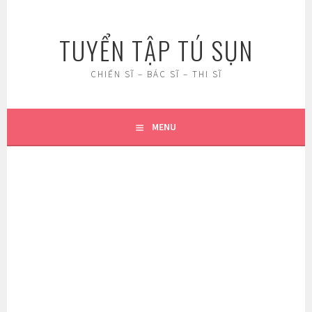
Skip
to
TUYỂN TẬP TÚ SỤN
content
CHIẾN SĨ – BÁC SĨ – THI SĨ
MENU