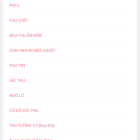
PHI LÍ
THU CHẾT
MÙA THU ÊM ĐỀM
CHÁY NHÀ RA MẶT CHUỘT
THU TÀN
SẮC THU
NGÓ LƠ
CỔ ĐỘ VÀO THU
THU TƯƠNG TƯ (hoạ thơ)