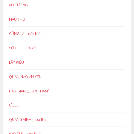
ẢO TƯỞNG
MÀU THU
CŨNG LÀ…(lẩy Kiều)
SỞ THÍCH BÁ VƠ
LẨY KIỀU
QUAN NÀO AN YÊN
DÂN GIAN QUAN THAM*
ƯỚC…
QUANG VINH (hoạ thơ)
VÀO THU (hoạ thơ)